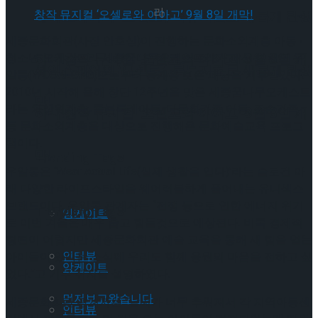
라
셰익스피어의 ‘오셀로’, 록뮤지컬로 새롭게 탄생
세종문화회관(사장 안호상)이 진행하는 문화소외계층 아동 ‧
하다.창작 뮤지컬 ‘오셀로와 이아고’ 9월 8일 개
청소년 오케스트라 세종꿈나무오케스트라가 패션 브랜드 우
셰익스피어의 ‘오셀로’, 록뮤지컬로 새롭게 탄생
알롱(WOOALONG)으로부터 동계용 보온 패딩을 기부받았다.
2010년 시작해 올해 창단 12주년을 맞은 세종꿈나무오케스트
막!
라는 차상위계층, 돌봄특례아동, 다문화가족 아동, 조손가족
하다.창작 뮤지컬 ‘오셀로와 이아고’ 9월 8일 개
등 문화소외계층을 대상으로 진행해온 문화예술교육 프로그
램이다.
막!
Trending Tags
우알롱은 ‘Wear Actual Life(실제 생활을 입다)’라는 슬로건 아
래 다양한 라이프스타일을 웨어러블하게 풀어내는 유니섹스
브랜드이다. 우알롱 관계자는 “전쟁 등으로 인한 에너지 위기
Trending Tags
앙케이트
로 이번 겨울은 매우 춥고 힘들것으로 예상된다. 비록 경제적
형편이 어렵지만 세종문화회관 예술 교육을 통해 새 힘을 얻는
인터뷰
아이들이 있다는 소식에 우리도 함께 응원의 마음을 전하고 싶
앙케이트
었다.”고 기부 취지를 설명하였다.
먼저보고왔습니다
세종문화회관 관계자는 “날씨가 너무 추워져서 각 지역아동센
인터뷰