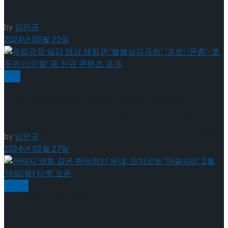
우러지는 소리
이팅 경기 결과
2026 ISU 피겨 JGP 파견선수 선발전 프리 스케
by
임민규
2024년 03월 25일
이팅 경기 결과
국악
[현장스케치] 김민송-문지원-정수빈-이효원-
국립극장 실감 영상 체험관 ‘별별실감극장’, ‘귀
토’-‘온춤’-‘호두까기 인형’ 등 신규 콘텐츠 공개
최진아, 2026 ISU 피겨 JGP 파견선수 선발전
[현장스케치] 김민송-문지원-정수빈-이효원-
by
임민규
2024년 02월 27일
프리 스케이팅 경기 결과
최진아, 2026 ISU 피겨 JGP 파견선수 선발전
클래식
프리 스케이팅 경기 결과
Trending Tags
판타지 영화 같은 환상적인 무대, 모차르트 ‘마술피
리’ 2월 16일(목) 티켓 오픈