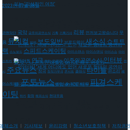
[인터뷰] 빙판 위에 피어나는 꽃처럼, 피겨 허지
2023년 07월 08일
태그로 보기
유가 그리는 ‘감성적인 여정’
[인터뷰] 빙판 위에 피어나는 꽃처럼, 피겨 허지
리뷰
국악
무
먼저보고왔습니다
관현악단
금주의공연소식
기획
기획기사
뮤지컬
새소식
보도일반
쇼트트
용
브로드웨이
유가 그리는 ‘감성적인 여정’
발레
랙
스피드스케이팅
아이스댄스
아이스댄싱
스노보드
아이스쇼
아이
인터뷰
연극
이주의공연소식
앙케이트
오페라
스하키
영화
전
주요뉴스
타이틀
판소리
창극
클래식
페
시
창작가무극
콘서트
포토뉴스
피겨스케
[인터뷰] “세계 어디에도 없던 새로운 형태의
어스케이팅
프레스콜
피겨스케이티
이팅
현대무용
합창
하키
해외소식
공연이 될 것”, ‘나 혼자만 레벨업 on ICE’ 배우
[인터뷰] “세계 어디에도 없던 새로운 형태의
이호원
공연이 될 것”, ‘나 혼자만 레벨업 on ICE’ 배우
매체소개
|
기사제보
|
윤리강령
|
청소년보호정책
|
저작권