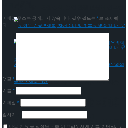
약 체결
답글 남기기
국립극장 – 관광공사, 공연 관광 활성화 업무협
이메일 주소는 공개되지 않습니다.
필수 필드는
*
로 표시됩니
약 체결
다
댓글
*
혜화로운 공연생활, 자립준비 청년 후원 방송
이름
*
‘비바! 뮤지컬’ 진행 … 김지훈, 신성민, 윤소호 등
이메일
*
혜화로운 공연생활, 자립준비 청년 후원 방송
웹사이트
뮤지컬 배우와의 콜라보 제품 판매
‘비바! 뮤지컬’ 진행 … 김지훈, 신성민, 윤소호 등
다음 번 댓글 작성을 위해 이 브라우저에 이름, 이메일, 그