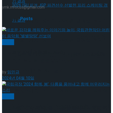
ymk.mfocus@gmail.com
Related
Posts
[현장스케치] 장하린-주혜원-황정율-허지유-
고나연, 2026 ISU 피겨 JGP 파견선수 선발전
[현장스케치] 장하린-주혜원-황정율-허지유-
클래식
프리 스케이팅 경기 결과
새로운 감각을 깨워주는 이야기와 놀이, 국립관현악
고나연, 2026 ISU 피겨 JGP 파견선수 선발전
단 어린이 음악회 ‘별별땅땅’ 선보여
프리 스케이팅 경기 결과
by
임민규
2024년 04월 10일
[현장스케치] 이규리-전효은-김지유-박하영,
클래식
2026 ISU 피겨 JGP 파견선수 선발전 프리 스케
국립극장 ‘2024 함께, 봄’, 다름을 품어내고 함께 어
[현장스케치] 이규리-전효은-김지유-박하영,