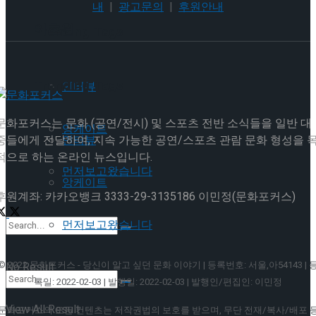
내
|
광고문의
|
후원안내
이호원
Trending Tags
Trending Tags
인터뷰
문화포커스는 문화 (공연/전시) 및 스포츠 전반 소식들을 일반 대
앙케이트
중들에게 전달하여, 지속 가능한 공연/스포츠 관람 문화 형성을 
인터뷰
적으로 하는 온라인 뉴스입니다.
먼저보고왔습니다
앙케이트
후원계좌: 카카오뱅크 3333-29-3135186 이민정(문화포커스)
먼저보고왔습니다
© 2022 문화포커스 - 당신이 알고 싶던 문화 이야기 | 등록번호: 서울,아54143 | 
No Result
록일: 2022-02-03 | 발행일: 2022-02-03 | 발행인/편집인: 이민정
View All Result
문화포커스의 모든 컨텐츠는 저작권법의 보호를 받으며, 무단 전재/복사/배포 