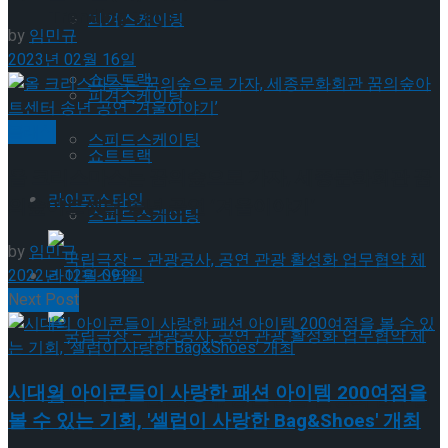
Trending Tags
피겨스케이팅
by
임민규
2023년 02월 16일
쇼트트랙
피겨스케이팅
클래식
스피드스케이팅
쇼트트랙
올 크리스마스는 꿈의숲으로 가자, 세종문화회관 꿈
라이프스타일
의숲아트센터 송년 공연 ‘겨울이야기’
스피드스케이팅
by
임민규
2022년 12월 09일
라이프스타일
Next Post
시대의 아이콘들이 사랑한 패션 아이템 200여점을
국립극장 – 관광공사, 공연 관광 활성화 업무협
볼 수 있는 기회, '셀럽이 사랑한 Bag&Shoes' 개최