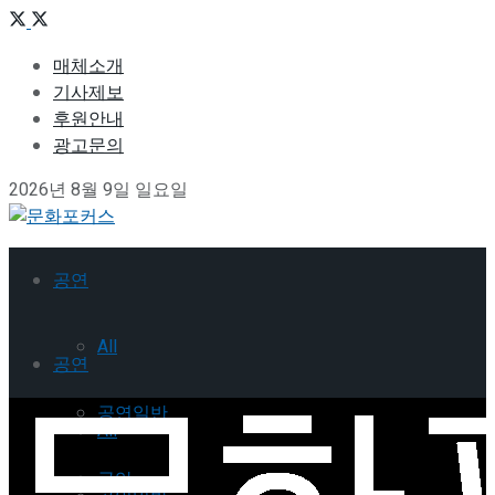
매체소개
기사제보
후원안내
광고문의
2026년 8월 9일 일요일
공연
All
공연
공연일반
All
국악