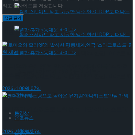
리고 웹사이트를 저장합니다.
뮤지컬 배우와의 콜라보 제품 판매
이번주 인기뉴스
롤러스케이트 타고 시원한 맥주 한잔! DDP로 떠
‘로미오와 줄리엣’의 발칙한 평행세계,연극 ‘스타크
나는 특별한 휴가 <동대문 바이브>
로스드’ 9월 재연
롤러스케이트 타고 시원한 맥주 한잔! DDP로 떠
2026년 08월 07일
나는 특별한 휴가 <동대문 바이브>
포토뉴스
젠더프리 캐스팅으로 돌아온 뮤지컬’아나키스트’ 9
동영상
월 개막
포토뉴스
기획기사
2026년 08월 05일