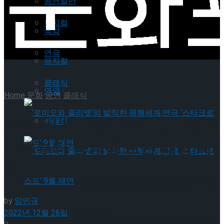
공연일반
뮤지컬
국악
연극
뮤지컬
클래식
연극
Home
문화
공연
클래식
세종꿈나무오케스트라, 우알롱
클래식
으로부터 동계용 보온 패딩 지
원
‘로미오와 줄리엣’의 발칙한 평행세계,연극 ‘스
by
임민규
타크로스드’ 9월 재연
2022년 12월 26일
‘로미오와 줄리엣’의 발칙한 평행세계,연극 ‘스