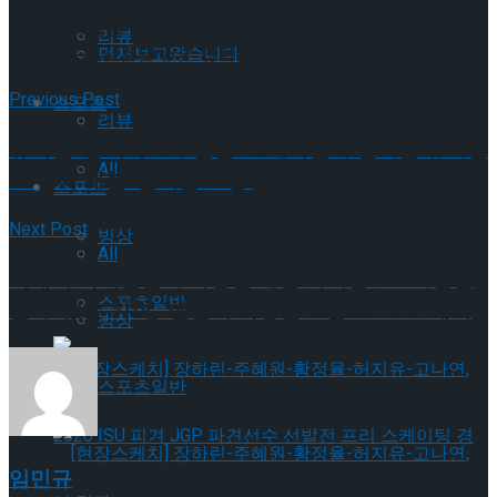
터에서 광화문으로 먼 길을 오는 아이들이 걱정되었는데 따뜻
한 동계 패딩을 선물로 받아 너무 기쁘고 감사하다. 아이들도
리뷰
먼저보고왔습니다
크리스마스 선물을 받은 것처럼 너무 좋아한다.” 고 밝혔다.
Previous Post
스포츠
리뷰
뮤지컬 ‘용의자 X의 헌신’ 스테디셀러 원작을 뮤지컬
All
로 완벽 재현! 관객들 호평!
스포츠
Next Post
빙상
All
시대의 아이콘들이 사랑한 패션 아이템 200여점을
스포츠일반
볼 수 있는 기회, ‘셀럽이 사랑한 Bag&Shoes’ 개최
빙상
스포츠일반
임민규