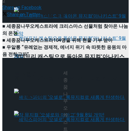
0
Share on Facebook
Share on Twitter
타크로스드’ 9월 재연
■ 세종꿈나무오케스트라에 크리스마스 선물처럼 찾아온 나눔
의 온정
■ 세종꿈나무오케스트라104명을 위해 현물 기부 받아
■ 우알롱 “유례없는 경제적, 에너지 위기 속 따뜻한 응원의 마
음 전하고파”
젠더프리 캐스팅으로 돌아온 뮤지컬’아나키스
세
트’ 9월 개막
젠더프리 캐스팅으로 돌아온 뮤지컬’아나키스
종
꿈
나
트’ 9월 개막
무
오
케
스
트