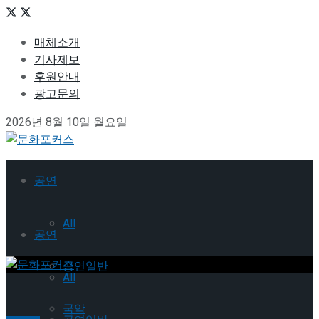
매체소개
기사제보
후원안내
광고문의
2026년 8월 10일 월요일
공연
All
공연
공연일반
All
국악