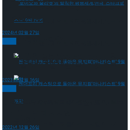
장’, ‘귀토’-‘온춤’-‘호두까기 인형’ 등 신
규 콘텐츠 공개
‘로미오와 줄리엣’의 발칙한 평행세계,연극 ‘스
2024년 02월 27일
타크로스드’ 9월 재연
클래식
‘로미오와 줄리엣’의 발칙한 평행세계,연극 ‘스
판타지 영화 같은 환상적인 무대, 모차르
타크로스드’ 9월 재연
트 ‘마술피리’ 2월 16일(목) 티켓 오픈
2023년 02월 16일
클래식
젠더프리 캐스팅으로 돌아온 뮤지컬’아나키스
세종꿈나무오케스트라, 우알롱으로부터
동계용 보온 패딩 지원
트’ 9월 개막
젠더프리 캐스팅으로 돌아온 뮤지컬’아나키스
2022년 12월 26일