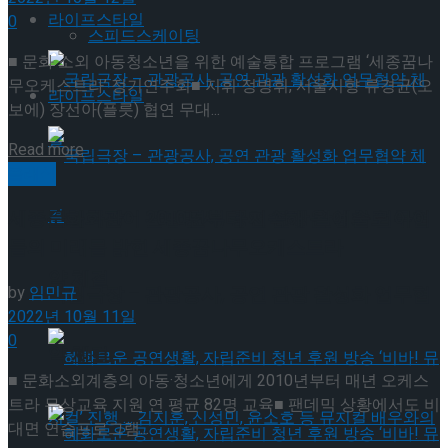
라이프스타일
0
스피드스케이팅
■ 문화 소외 아동청소년을 위한 예술통합 프로그램 ‘세종꿈나
무오케스트라’ 정기연주회■ 지휘 정병휘, 서울시향 류경균(오
라이프스타일
보에) 장선아(플릇) 협연 무대...
Details
Read more
클래식
국립극장 – 관광공사, 공연 관광 활성화 업무협
세종문화회관이 2010년부터 지속해 온 예술로 아이
들의 미래를 밝힌 세종꿈나무오케스트라
약 체결
국립극장 – 관광공사, 공연 관광 활성화 업무협
by
임민규
2022년 10월 11일
0
약 체결
■ 문화소외계층의 아동·청소년에게 2010년부터 매년 오케스
트라 무상교육 지원 연 평균 82명 교육■ 팬데믹 상황에서도 비
대면 연습프로그램...