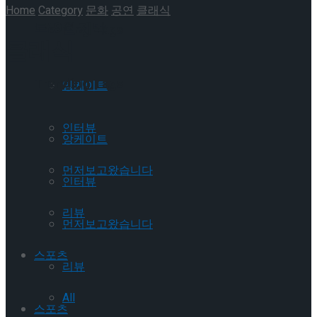
Home
Category
문화
공연
클래식
트’ 9월 개막
Trending Tags
클래식
Trending Tags
앙케이트
인터뷰
앙케이트
먼저보고왔습니다
인터뷰
리뷰
먼저보고왔습니다
스포츠
리뷰
All
스포츠