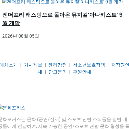
젠더프리 캐스팅으로 돌아온 뮤지컬’아나키스트’ 9
월 개막
2026년 08월 05일
매체소개
|
기사제보
|
윤리강령
|
청소년보호정책
|
저작권
내
|
광고문의
|
후원안내
문화포커스는 문화 (공연/전시) 및 스포츠 전반 소식들을 일반 대
중들에게 전달하여, 지속 가능한 공연/스포츠 관람 문화 형성을 