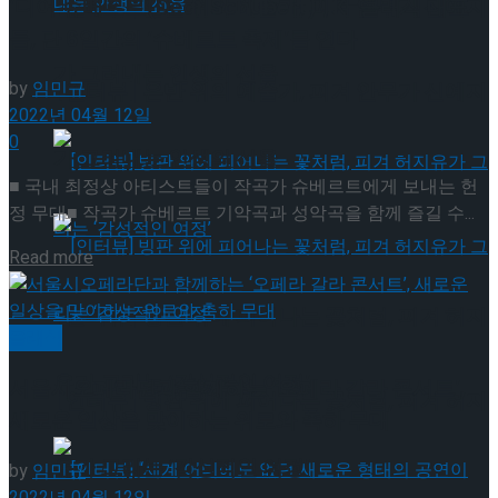
‘디어 슈베르트(Dear Schubert)’, K-클래식 대표
[인터뷰] 은반 위의 예술가, 피겨 안무가 신예지
들, 단 6일간의 ‘슈베르트 축제’를 연다
가 그려내는 인생의 선율
by
임민규
[인터뷰] 은반 위의 예술가, 피겨 안무가 신예지
2022년 04월 12일
0
가 그려내는 인생의 선율
■ 국내 최정상 아티스트들이 작곡가 슈베르트에게 보내는 헌
정 무대■ 작곡가 슈베르트 기악곡과 성악곡을 함께 즐길 수...
Details
Read more
[인터뷰] 빙판 위에 피어나는 꽃처럼, 피겨 허지
클래식
유가 그리는 ‘감성적인 여정’
서울시오페라단과 함께하는 ‘오페라 갈라 콘서트’,
[인터뷰] 빙판 위에 피어나는 꽃처럼, 피겨 허지
새로운 일상을 맞이하는 위로와 축하 무대
유가 그리는 ‘감성적인 여정’
by
임민규
2022년 04월 12일