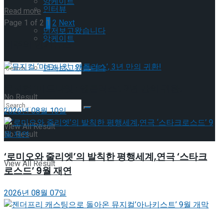
앙케이트
인터뷰
Details
Read more
Page 1 of 2
1
2
Next
먼저보고왔습니다
앙케이트
이주의 인기뉴스
먼저보고왔습니다
뮤지컬 ‘미드나잇 : 앤틀러스’, 3년 만의 귀환!
No Result
2026년 08월 10일
View All Result
No Result
‘로미오와 줄리엣’의 발칙한 평행세계,연극 ‘스타크
View All Result
로스드’ 9월 재연
2026년 08월 07일