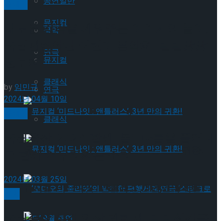
공연일반
클래식
뮤지컬
새로운 감각을 깨워주는 이야기와 놀이,
국악
국립관현악단 어린이 음악회 ‘별별땅땅’
연극
뮤지컬
선보여
클래식
by
임민규
연극
2024년 04월 10일
클래식
클래식
국립극장 ‘2024 함께, 봄’, 다름을 품어내
뮤지컬 ‘미드나잇 : 앤틀러스’, 3년 만의 귀환!
고 함께 어우러지는 소리
2024년 03월 25일
뮤지컬 ‘미드나잇 : 앤틀러스’, 3년 만의 귀환!
국악
국립극장 실감 영상 체험관 ‘별별실감극