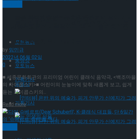
공연일반
나는 특별한 휴가 <동대문 바이브>
흥미로운 이야기로 접하는 차이콥스키의 음악과 발
롤러스케이트 타고 시원한 맥주 한잔! DDP로 떠
레, 세종문화회관 가족음악극 ‘백조마을의 차이콥스
키’
나는 특별한 휴가 <동대문 바이브>
포토뉴스
by
임민규
2022년 06월 02일
동영상
0
포토뉴스
■ 세종문화회관의 프리미엄 어린이 클래식 음악극, <백조마을
기획기사
동영상
의 차이콥스키>■ 어린이의 눈높이에 맞춰 새롭게 보고, 쉽게
듣는 차이콥스키의...
기획기사
Details
Read more
클래식