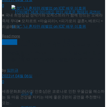
0
■ 국내 최정상급 성악가와 오케스트라가 함께 만드는 오페라
축제 무대■ 모차르트 <마술피리>, <피가로의 결혼>, 베르디 <
리골레토>,...
[인터뷰] “세계 어디에도 없던 새로운 형태의
Details
Read more
공연이 될 것”, ‘나 혼자만 레벨업 on ICE’ 배우
공연일반
[인터뷰] “세계 어디에도 없던 새로운 형태의
세종문화회관이 추천하는 코로나 우울감 해소할 공
이호원
공연이 될 것”, ‘나 혼자만 레벨업 on ICE’ 배우
연 2편 – ‘정화 그리고 순환’, ‘봄볕 그리운 그곳’
by
임민규
이호원
Trending Tags
2022년 04월 06일
0
세종문화회관(사장 안호상)은 코로나로 인한 우울감을 해소하
Trending Tags
인터뷰
는 등 마음 건강을 지키는 데에 좋은 2편의 공연을 추천했다.
오는...