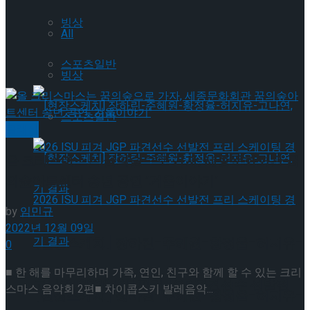
빙상
All
스포츠일반
빙상
스포츠일반
클래식
올 크리스마스는 꿈의숲으로 가자, 세종문화회관 꿈
의숲아트센터 송년 공연 ‘겨울이야기’
by
임민규
2022년 12월 09일
[현장스케치] 장하린-주혜원-황정율-허지유-
0
■ 한 해를 마무리하며 가족, 연인, 친구와 함께 할 수 있는 크리
고나연, 2026 ISU 피겨 JGP 파견선수 선발전
스마스 음악회 2편■ 차이콥스키 발레음악...
[현장스케치] 장하린-주혜원-황정율-허지유-