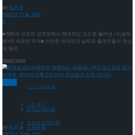
[현장스케치] 김민송-문지원-정수빈-이효원-
by
임민규
2022년 11월 10일
최진아, 2026 ISU 피겨 JGP 파견선수 선발전
0
[현장스케치] 김민송-문지원-정수빈-이효원-
■ 600석 규모의 공연장에서 현대적인 코드로 풀어낸 <리골레
프리 스케이팅 경기 결과
토>의 새로운 무대■ 탄탄한 제작진과 실력파 출연진들의 완성
최진아, 2026 ISU 피겨 JGP 파견선수 선발전
도 높은...
Details
Read more
프리 스케이팅 경기 결과
Trending Tags
클래식
Trending Tags
피겨스케이팅
한국토요타자동차와 함께하는 세종꿈나무오케스트
라 정기연주회, 팬데믹 이후 2년 만에 관객들과 처음
쇼트트랙
피겨스케이팅
만난다
스피드스케이팅
by
임민규
쇼트트랙
2022년 10월 12일