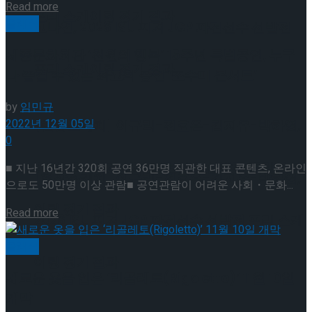
Details
Read more
프리 스케이팅 경기 결과
클래식
고나연, 2026 ISU 피겨 JGP 파견선수 선발전
세종문화회관 ‘천원의 행복’ 15주년 특별공연, 누구
프리 스케이팅 경기 결과
나 즐길 수 있는 최고의 공연 ‘조수미 콘서트’
by
임민규
2022년 12월 05일
[현장스케치] 이규리-전효은-김지유-박하영,
0
2026 ISU 피겨 JGP 파견선수 선발전 프리 스케
■ 지난 16년간 320회 공연 36만명 직관한 대표 콘텐츠, 온라인
[현장스케치] 이규리-전효은-김지유-박하영,
으로도 50만명 이상 관람■ 공연관람이 어려운 사회・문화...
이팅 경기 결과
Details
Read more
2026 ISU 피겨 JGP 파견선수 선발전 프리 스케
클래식
이팅 경기 결과
새로운 옷을 입은 ‘리골레토(Rigoletto)’ 11월 10일
개막