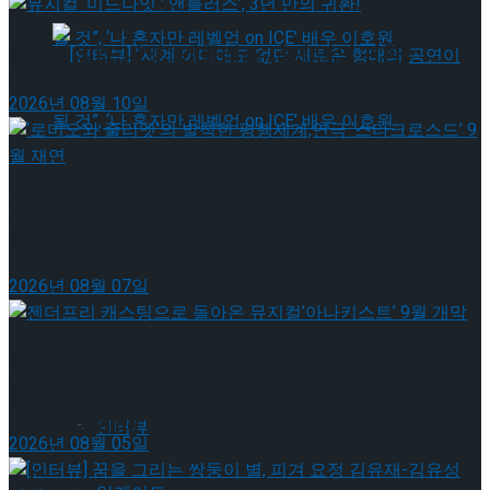
뮤지컬 ‘미드나잇 : 앤틀러스’, 3년 만의 귀환!
2026년 08월 10일
[인터뷰] “세계 어디에도 없던 새로운 형태의
공연이 될 것”, ‘나 혼자만 레벨업 on ICE’ 배우
‘로미오와 줄리엣’의 발칙한 평행세계,연극 ‘스타크
[인터뷰] “세계 어디에도 없던 새로운 형태의
로스드’ 9월 재연
이호원
공연이 될 것”, ‘나 혼자만 레벨업 on ICE’ 배우
2026년 08월 07일
이호원
Trending Tags
젠더프리 캐스팅으로 돌아온 뮤지컬’아나키스트’ 9
월 개막
Trending Tags
인터뷰
2026년 08월 05일