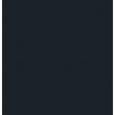
현재 진행 중인 ‘프린지 공모’는 연극, 뮤지컬, 무용, 음악, 비언
프리 스케이팅 경기 결과
어극 등 모든 공연 장르를 아우른다. 국내에서 공연 활동을 하
고나연, 2026 ISU 피겨 JGP 파견선수 선발전
고 있는 개인이나 단체는 누구나 참여 가능하며, ‘도서 원작’ 부
문과 ‘자유’ 부문 중 하나를 선택할 수 있다. 총상금은 1억 4천
프리 스케이팅 경기 결과
만 원이고, 최종 선정된 8개 작품(에든버러 최초의 공연작품
수!)에 각 500만 원이 지원된다. 부문별 최우수작품 2편에는
해외공연 항공료 및 홍보비로 각각 5천만 원을 지원한다. 신청
[현장스케치] 이규리-전효은-김지유-박하영,
은 5월 31일(일) 오후 5시까지 파주페어 공식메일
(pajufair@pajubookcity.org)로 하면 된다.
2026 ISU 피겨 JGP 파견선수 선발전 프리 스케
송승환 총감독은 “<파주페어_북앤컬처>는 책을 기반으로 한
[현장스케치] 이규리-전효은-김지유-박하영,
다양한 융복합 창작문화 콘텐츠를 개발하고 시민들과 함께 나
눔으로써 문화 향유의 기회를 제공할 뿐 아니라, K-콘텐츠의
이팅 경기 결과
2026 ISU 피겨 JGP 파견선수 선발전 프리 스케
세계화를 위한 건강한 창작 생태계를 구축하는 한국의 대표적
문화콘텐츠 마켓으로 자리매김할 것”이라며 이번 페스티벌에
대한 기대를 밝혔다.
이팅 경기 결과
상세한 프로그램 및 신청 방법은 파주페어 공식 홈페이지
(www.pajufair.com)를 통해 확인할 수 있다.