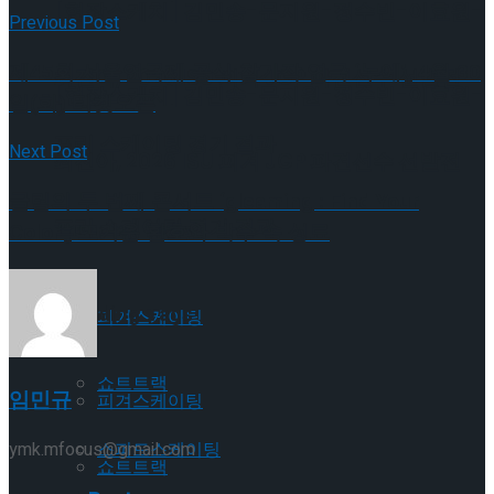
[현장스케치] 김민송-문지원-정수빈-이효원-
Previous Post
제45회 서울연극제 공식 참가작 연극 ‘누에’, 4월 30
최진아, 2026 ISU 피겨 JGP 파견선수 선발전
[현장스케치] 김민송-문지원-정수빈-이효원-
일(화) 티켓오픈
프리 스케이팅 경기 결과
Next Post
최진아, 2026 ISU 피겨 JGP 파견선수 선발전
글림의 두 번째 콘서트 ‘gleaming : Find Your
프리 스케이팅 경기 결과
Trending Tags
Color’, 뜨거운 환호와 박수 속 성료
Trending Tags
피겨스케이팅
쇼트트랙
임민규
피겨스케이팅
스피드스케이팅
ymk.mfocus@gmail.com
쇼트트랙