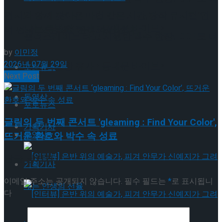
편지와 함께 찾아온 마법 같은 시간,창작 뮤지컬’연
나는 특별한 휴가 <동대문 바이브>
의 편지’ 오는 9월 관객과 만난다
롤러스케이트 타고 시원한 맥주 한잔! DDP로 떠
by
이민정
2026년 07월 29일
나는 특별한 휴가 <동대문 바이브>
포토뉴스
Next Post
동영상
포토뉴스
글림의 두 번째 콘서트 'gleaming : Find Your Color',
기획기사
동영상
뜨거운 환호와 박수 속 성료
답글 남기기
기획기사
이메일 주소는 공개되지 않습니다.
필수 필드는
*
로 표시됩니
다