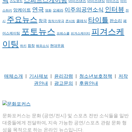
랙
스피드스케이팅
아이스댄스
아이스댄싱
스노보드
아이스쇼
아이
인터뷰
연극
이주의공연소식
앙케이트
오페라
스하키
영화
전
주요뉴스
타이틀
판소리
창극
클래식
페
시
창작가무극
콘서트
포토뉴스
피겨스케
어스케이팅
프레스콜
피겨스케이티
이팅
현대무용
합창
하키
해외소식
매체소개
|
기사제보
|
윤리강령
|
청소년보호정책
|
저작
권안내
|
광고문의
|
후원안내
문화포커스는 문화 (공연/전시) 및 스포츠 전반 소식들을 일반
대중들에게 전달하여, 지속 가능한 공연/스포츠 관람 문화 형
성을 목적으로 하는 온라인 뉴스입니다.