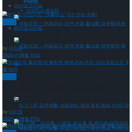
Related
Posts
라이프스타일
스피드스케이팅
뮤지컬
라이프스타일
뮤지컬 ‘미드나잇 : 앤틀러스’, 3년 만의 귀환!
by
이지윤
2026년 08월 10일
국립극장 – 관광공사, 공연 관광 활성화 업무협
뮤지컬
약 체결
국립극장 – 관광공사, 공연 관광 활성화 업무협
‘로미오와 줄리엣’의 발칙한 평행세계,연극 ‘스타크
로스드’ 9월 재연
약 체결
by
이민정
2026년 08월 07일