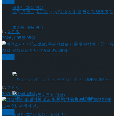
뮤지컬
젠더프리 캐스팅으로 돌아온 뮤지컬’아나키스트’ 9
월 개막
혜화로운 공연생활, 자립준비 청년 후원 방송
by
이민정
2026년 08월 05일
‘비바! 뮤지컬’ 진행 … 김지훈, 신성민, 윤소호 등
혜화로운 공연생활, 자립준비 청년 후원 방송
뮤지컬
뮤지컬 배우와의 콜라보 제품 판매
‘비바! 뮤지컬’ 진행 … 김지훈, 신성민, 윤소호 등
셰익스피어의 ‘오셀로’, 록뮤지컬로 새롭게 탄생하
다.창작 뮤지컬 ‘오셀로와 이아고’ 9월 8일 개막!
뮤지컬 배우와의 콜라보 제품 판매
by
이민정
2026년 07월 29일
뮤지컬
롤러스케이트 타고 시원한 맥주 한잔! DDP로 떠