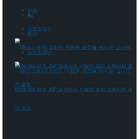
에서 소규모 공연을 벌였던 것이 프린지 페스티벌의 시작이다.
빙상
기존의 틀과 격식에 얽매이지 않는 자유롭고 실험적인 공연을
All
추구했던 프린지 페스티벌은 전 세계 문화예술인들의 열렬한
호응에 힘입어 공연예술의 변방에서 중심으로 성장했으며,
스포츠일반
빙상
1999년에는 ‘난타’가 한국 최초로 이 페스티벌에 입성했다. 그
주인공이었던 송승환 총감독이 25년 만에 한국형 프린지 페스
티벌을 선보이게 된 것이다.
스포츠일반
목표는 K-Book에 뿌리를 둔 ‘K-콘텐츠 엑스 리브리스(ex
libris)’의 세계화! 책에서 비롯된 다양한 공연 콘텐츠를 발굴하
여 대중에게 선보이고 해외공연 및 콘텐츠 마켓 진출을 뒷받침
함으로써, K-Pop과 드라마 등에 국한된 K-콘텐츠의 영역을 공
연 분야까지 확장하겠다는 것이다. 탁월한 역량에 비해 국제적
으로 저평가되어 있는 한국 작가들의 작품들이 공연을 통해 해
외에 소개되고, 이는 자연스럽게 K-Book의 해외독자 확대로
[현장스케치] 장하린-주혜원-황정율-허지유-
이어지게 된다. 이렇듯 책과 공연예술의 융복합을 통해 ‘K-콘
텐츠 엑스 리브리스’의 세계화를 꾀한다는 게 송승환 총감독의
고나연, 2026 ISU 피겨 JGP 파견선수 선발전
복안이다.
[현장스케치] 장하린-주혜원-황정율-허지유-