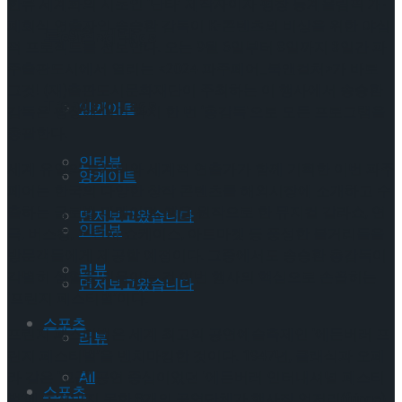
한류 세계화의 시초인 ‘난타’ 제작자이자 평창 동계올림픽 개‧
폐회식 연출자인 송승환 감독이 K-콘텐츠의 비상을 위한 야심
트’ 9월 개막
Trending Tags
적 프로젝트를 선보인다. 오는 9월 6일부터 8일까지 3일간 파
주출판도시에서 열리는 <2024 파주페어_북앤컬처>가 바로
그것! (재)출판도시문화재단이 주최하는 이 행사에서 송승환
Trending Tags
앙케이트
감독은 평창에 이어 다시 한 번 ‘총감독’으로 모든 프로그램을
총괄한다.
인터뷰
세계 유일의 북시티와 세계적 연출가가 함께 기획한 이번 파주
앙케이트
페어는 한국의 다양한 창작 콘텐츠를 해외시장에 소개하고 수
출하는 글로벌 마켓이며, 책을 원작으로 한 뮤지컬 갈라쇼, 연
먼저보고왔습니다
인터뷰
극, 버스킹, 프린지 쇼케이스, 아트마켓 등 풍성한 볼거리들을
방문객들에게 제공할 예정이다. 그중에서도 송승환 총감독이
리뷰
각별히 심혈을 기울이는 건 이번 행사의 핵심으로 손꼽히는
먼저보고왔습니다
‘프린지 페스티벌’이다.
스포츠
프린지 페스티벌은 세계 최고의 공연예술축제인 ‘에든버러 프
리뷰
린지 페스티벌’을 벤치마킹한 것이다. 1947년, 클래식과 오페
라 같은 ‘고급’ 공연 중심이었던 ‘에든버러 인터내셔널 페스티
All
스포츠
벌’에 초청받지 못한 8개의 공연단체가 행사장 언저리(fringe)