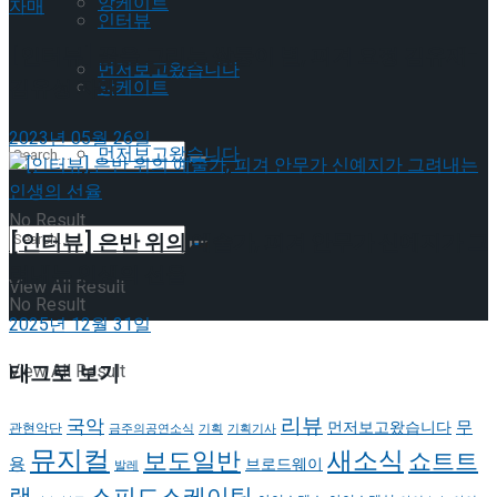
앙케이트
인터뷰
[인터뷰] 꿈을 그리는 쌍둥이 별, 피겨 요정 김유재-
먼저보고왔습니다
김유성 자매
앙케이트
2023년 05월 26일
먼저보고왔습니다
No Result
[인터뷰] 은반 위의 예술가, 피겨 안무가 신예지가 그
려내는 인생의 선율
View All Result
No Result
2025년 12월 31일
태그로 보기
View All Result
리뷰
국악
무
먼저보고왔습니다
관현악단
금주의공연소식
기획
기획기사
뮤지컬
새소식
보도일반
쇼트트
용
브로드웨이
발레