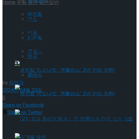
공연일반
Home
문화
공연
공연일반
뮤지컬
책과 공연의 앙상블 ‘2024 파
국악
주페어_북앤컬처’, ‘난타’의 송
연극
뮤지컬
승환 감독이 만든 한국형 에든
클래식
연극
버러 축제
클래식
by
임민규
2024년 04월 30일
뮤지컬 ‘미드나잇 : 앤틀러스’, 3년 만의 귀환!
0
Share on Facebook
Share on Twitter
뮤지컬 ‘미드나잇 : 앤틀러스’, 3년 만의 귀환!