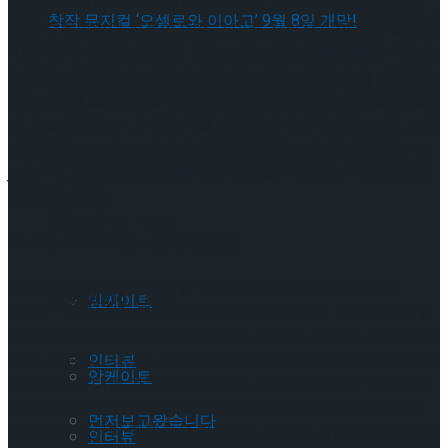
인류 보편적인 메시지 때문일 것이다. 그 파격적인 소재와 도
셰익스피어의 ‘오셀로’, 록뮤지컬로 새롭게 탄생
발로 주목받았던 작품이지만 그 아래 감춰진 이야기는 결국은
‘사랑’이다. 작품의 배경인 크리스마스처럼 알록달록한 다양한
형태의 사랑들은 이 차가운 현실을 살아낼 힘은 오직 사랑뿐이
하다.창작 뮤지컬 ‘오셀로와 이아고’ 9월 8일 개
셰익스피어의 ‘오셀로’, 록뮤지컬로 새롭게 탄생
라는 메시지를 다시금 마음에 새기게 한다. 이에 관객들은
‘오
직 오늘뿐이라는 그 이야기를 생각하면 하루하루가 너무 소중
막!
해진다.’ – goodlove1***, ‘사랑의 확장을 보고 온 것 같다.’ –
하다.창작 뮤지컬 ‘오셀로와 이아고’ 9월 8일 개
judel***, ‘삶을 사랑하게 해주는 뮤지컬’ – kgom***
등 감동의
후기를 남겼다.
막!
Trending Tags
No Day But Today – 오직 오늘뿐
마지막 공연까지 15회만을 남겨둔 <렌트>는 ‘No Day But
Trending Tags
앙케이트
Today – 오직 오늘뿐’이라는 메시지 아래, 매회 최고의 공연을
선사하고 있다. 이번 시즌 <렌트>는 장지후, 백형훈, 정원영, 배
두훈, 김환희, 이지연, 김호영, 조권 등 24명의 실력파 배우들이
인터뷰
앙케이트
출연하여 무대를 가득 채우고 있다. 그중 22년 동안 엔젤 역을
맡아 온 김호영은 지난 제8회 한국뮤지컬어워즈에서 남우조
먼저보고왔습니다
연상을 수상하며 엔젤로서 참여하는 마지막 시즌에 뜻깊은 상
인터뷰