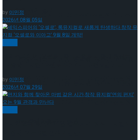
이팅 경기 결과
by
이민정
2026 ISU 피겨 JGP 파견선수 선발전 프리 스케
2026년 08월 05일
이팅 경기 결과
뮤지컬
셰익스피어의 ‘오셀로’, 록뮤지컬로 새롭게 탄생하
[현장스케치] 김민송-문지원-정수빈-이효원-
다.창작 뮤지컬 ‘오셀로와 이아고’ 9월 8일 개막!
최진아, 2026 ISU 피겨 JGP 파견선수 선발전
by
이민정
[현장스케치] 김민송-문지원-정수빈-이효원-
2026년 07월 29일
프리 스케이팅 경기 결과
최진아, 2026 ISU 피겨 JGP 파견선수 선발전
뮤지컬
프리 스케이팅 경기 결과
Trending Tags
편지와 함께 찾아온 마법 같은 시간,창작 뮤지컬’연
의 편지’ 오는 9월 관객과 만난다