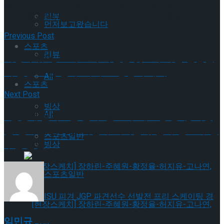
을 거머쥐었다. 배우들의 마지막 공연인 2월 24일(토) 7시 공
연과 2월 25일(일) 7시 공연에는 무대인사가 진행될 예정이다.
리뷰
먼저보고왔습니다
Previous Post
스포츠
리뷰
여성과 퀴어, 그리고 나 자신을 찾고자 하는 인물들
의 삶을 그린 연극 ‘와이프’ 성황리 폐막
All
스포츠
Next Post
빙상
All
8년만에 돌아오는 연극 ‘클로저’ 캐스팅 공개, 이상
윤-진서연-김다흰-이진희-최석진-유현석-안소희-김
스포츠일반
주연 출연
빙상
스포츠일반
임민규