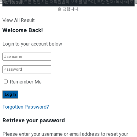
No Result
문화포커스의 모든 컨텐츠는 저작권법의 보호를 받으며, 무단 전재/복사/배포 
을 금합니다.
View All Result
Welcome Back!
Login to your account below
Remember Me
Forgotten Password?
Retrieve your password
Please enter your username or email address to reset your