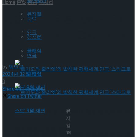
공연일반
Home
문화
공연
뮤지컬
뮤지컬
변함없는 가치를 전하는 뮤지
국악
컬 ‘렌트’, 마지막 공연까지 15
연극
뮤지컬
회
클래식
연극
by
임민규
클래식
2024년 02월 13일
0
Share on Facebook
Share on Twitter
‘로미오와 줄리엣’의 발칙한 평행세계,연극 ‘스
뮤
지
컬
타크로스드’ 9월 재연
‘렌
‘로미오와 줄리엣’의 발칙한 평행세계,연극 ‘스