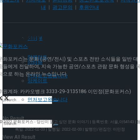
매체소개
|
기사제보
|
윤리강령
|
청소년보호정책
|
저작권
내
|
광고문의
|
후원안내
이호원
Trending Tags
Trending Tags
인터뷰
앙케이트
문화포커스는 문화 (공연/전시) 및 스포츠 전반 소식들을 일반 대
인터뷰
중들에게 전달하여, 지속 가능한 공연/스포츠 관람 문화 형성을 
적으로 하는 온라인 뉴스입니다.
먼저보고왔습니다
앙케이트
후원계좌: 카카오뱅크 3333-29-3135186 이민정(문화포커스)
먼저보고왔습니다
No Result
© 2022 문화포커스 - 당신이 알고 싶던 문화 이야기 | 등록번호: 서울,아54143 | 
록일: 2022-02-03 | 발행일: 2022-02-03 | 발행인/편집인: 이민정
View All Result