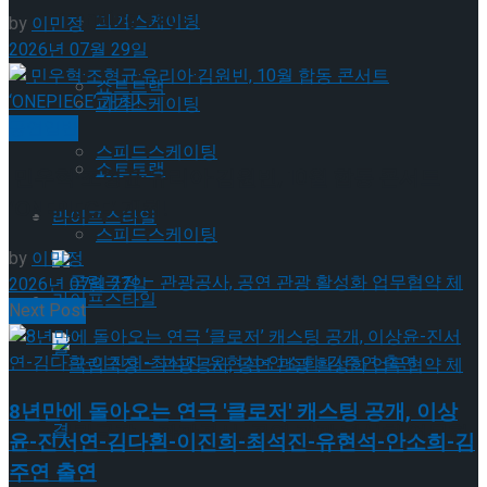
Trending Tags
피겨스케이팅
by
이민정
2026년 07월 29일
쇼트트랙
피겨스케이팅
공연일반
스피드스케이팅
쇼트트랙
민우혁·조형균·유리아·김원빈, 10월 합동 콘서트
‘ONEPIECE’ 개최!
라이프스타일
스피드스케이팅
by
이민정
2026년 07월 27일
라이프스타일
Next Post
8년만에 돌아오는 연극 '클로저' 캐스팅 공개, 이상
국립극장 – 관광공사, 공연 관광 활성화 업무협
윤-진서연-김다흰-이진희-최석진-유현석-안소희-김
주연 출연