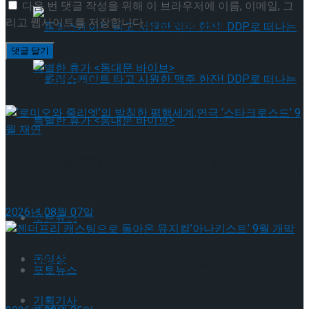
다음 번 댓글 작성을 위해 이 브라우저에 이름, 이메일, 그
리고 웹사이트를 저장합니다.
뮤지컬 배우와의 콜라보 제품 판매
이번주 인기뉴스
롤러스케이트 타고 시원한 맥주 한잔! DDP로 떠
‘로미오와 줄리엣’의 발칙한 평행세계,연극 ‘스타크
나는 특별한 휴가 <동대문 바이브>
롤러스케이트 타고 시원한 맥주 한잔! DDP로 떠
로스드’ 9월 재연
2026년 08월 07일
나는 특별한 휴가 <동대문 바이브>
포토뉴스
젠더프리 캐스팅으로 돌아온 뮤지컬’아나키스트’ 9
동영상
포토뉴스
월 개막
기획기사