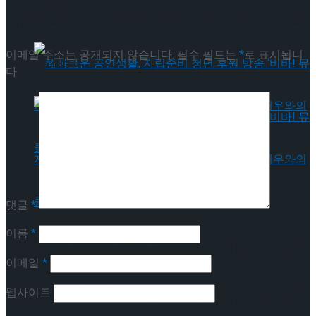
약 체결
국립극장 – 관광공사, 공연 관광 활성화 업무협
답글 남기기
이메일 주소는 공개되지 않습니다.
필수 필드는
*
로 표시됩니
약 체결
다
혜화로운 공연생활, 자립준비 청년 후원 방송
댓글
*
이름
*
‘비바! 뮤지컬’ 진행 … 김지훈, 신성민, 윤소호 등
혜화로운 공연생활, 자립준비 청년 후원 방송
이메일
*
뮤지컬 배우와의 콜라보 제품 판매
웹사이트
‘비바! 뮤지컬’ 진행 … 김지훈, 신성민, 윤소호 등