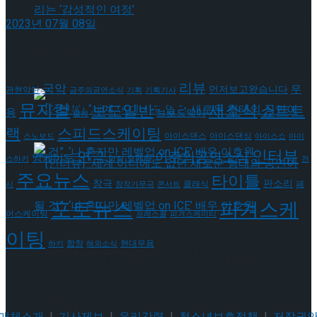
[인터뷰] 빙판 위에 피어나는 꽃처럼, 피겨 허지
2023년 07월 08일
유가 그리는 ‘감성적인 여정’
태그로 보기
[인터뷰] 빙판 위에 피어나는 꽃처럼, 피겨 허지
리뷰
국악
무
먼저보고왔습니다
관현악단
금주의공연소식
기획
기획기사
유가 그리는 ‘감성적인 여정’
뮤지컬
새소식
보도일반
쇼트트
용
브로드웨이
발레
랙
스피드스케이팅
아이스댄스
아이스댄싱
스노보드
아이스쇼
아이
인터뷰
연극
이주의공연소식
앙케이트
오페라
스하키
영화
전
주요뉴스
타이틀
판소리
창극
클래식
페
시
창작가무극
콘서트
포토뉴스
피겨스케
[인터뷰] “세계 어디에도 없던 새로운 형태의
어스케이팅
프레스콜
피겨스케이티
이팅
현대무용
합창
하키
해외소식
공연이 될 것”, ‘나 혼자만 레벨업 on ICE’ 배우
[인터뷰] “세계 어디에도 없던 새로운 형태의
이호원
공연이 될 것”, ‘나 혼자만 레벨업 on ICE’ 배우