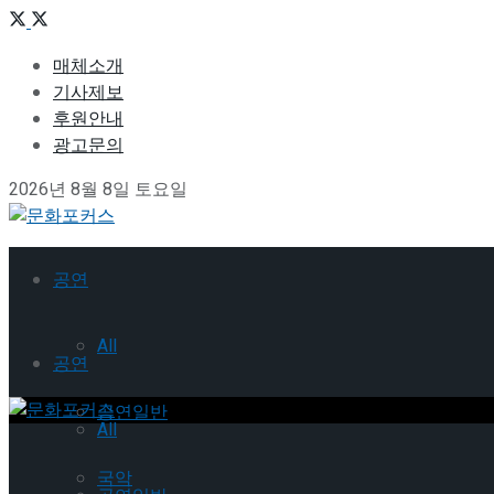
매체소개
기사제보
후원안내
광고문의
2026년 8월 8일 토요일
공연
All
공연
공연일반
All
국악