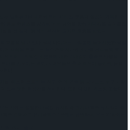
분 발휘된 2분 내외의 무비 시리즈, 웃음과 열정이 가득한 연
양한 홍보 컨텐츠를 공개하며 본 공연을 향한 기대감을 끌어올렸
“기절할 것 같다” 등 예비 관객의 뜨거운 호응을 받았다.
들의 호평을 받고 있다. 실제 다이아몬드 살롱에 들어선듯한 극장
연이어 객석을 뒤흔드는 폭소가 터져나왔던 만큼 관객들의 후기
등 개막 전부터 고조되었던 웃음에 대한 기대감이 충족된 반응을 보
 찬 무대를 선보이는 덕이다. 배우들은 춤과 액션이 동반된, 몸을
사한다.
 ‘웨스턴 스토리’는 친구, 연인, 가족 등 남녀노소 누구나 함
앉아 있는 듯한 현장감을 선사한다. 또한 다양한 캐스팅 조합이
켓 오픈 시에는 쟁쟁한 대극장 뮤지컬과 인기 대학로 뮤지컬이 즐
지 대학로 인터파크 유니플렉스 1관에서 공연하며, 오는 21일에는
케이팅 경기 결과