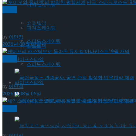
Trending Tags
피겨스케이팅
뮤지컬
‘로미오와 줄리엣’의 발칙한 평행세계,연극 ‘스타크로스
쇼트트랙
피겨스케이팅
by
이민정
스피드스케이팅
2026년 08월 07일
쇼트트랙
뮤지컬
라이프스타일
스피드스케이팅
젠더프리 캐스팅으로 돌아온 뮤지컬’아나키스트’ 9월
라이프스타일
by
이민정
2026년 08월 05일
국립극장 – 관광공사, 공연 관광 활성화 업무협약
뮤지컬
셰익스피어의 ‘오셀로’, 록뮤지컬로 새롭게 탄생하다.창
국립극장 – 관광공사, 공연 관광 활성화 업무협약
by
이민정