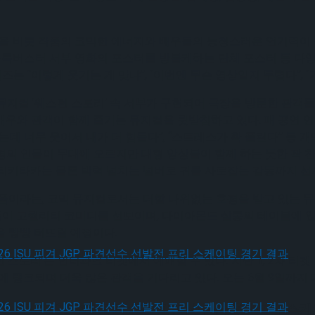
팟을 비롯 작품의 코믹한 에너지와 배우들의 능청스러운 연기력이 십
 블록버스터 서부 영화의 포스터를 방불케하는 단체 포스터 등 다
는 “이렇게 웃기는 게 맞냐”, “이번엔 무슨 영상일지 두렵다”, 
뮤지컬 ‘웨스턴 스토리’ 속 서부가 구현되어 극장을 방문한 관객
배우와 관객이 함께 즐기는 뮤지컬을 뒷받침하고 있다. 매 공연 
했는데 너무 웃어서 내가 더 힘들다”, “스트레스가 확 풀린다” 
 일곱 명의 인물이 무대에 오르지만 대형 앙상블이 함께 하는 듯한 꽉
 티키타카는 물론 박력 넘치는 넘버로 귀를 사로잡는 감동까지 선
이라는, 코믹 뮤지컬로서는 더할 나위없는 호평을 받고 있는 뮤지컬
우들이 고퀄리티 코미디를 선보이며, 다이아몬드 살롱의 테이블에 
 빵빵 터뜨릴 예정이다.
스토리’는 인터파크 티켓에서 예매할 수 있다. 지난 1, 2차 티
0에 랭크되며 더욱 많은 관객을 기다리고 있다. 오는 6월 9일까
, 2026 ISU 피겨 JGP 파견선수 선발전 프리 스