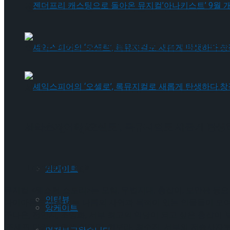
젠더프리 캐스팅으로 돌아온 뮤지컬’아나키스트’
젠더프리 캐스팅으로 돌아온 뮤지컬’아나키스트’
셰익스피어의 ‘오셀로’, 록뮤지컬로 새롭게 탄생하
셰익스피어의 ‘오셀로’, 록뮤지컬로 새롭게 탄생하
Trending Tags
Trending Tags
앙케이트
뮤지컬 <웨스턴 스토리>는 모험, 무법지대, 총잡이, 보안관 등
인터뷰
다이아몬드 살롱으로 나름의 사연과 목적이 있는 인물들이 모여들
앙케이트
주다온, 전민지, 조영화, 서부 최고의 악당이 되고 싶은 총잡이 ‘빌
‘조세핀 마커스’ 역에 이영미, 한보라, 최수진, 서부의 저승사자로