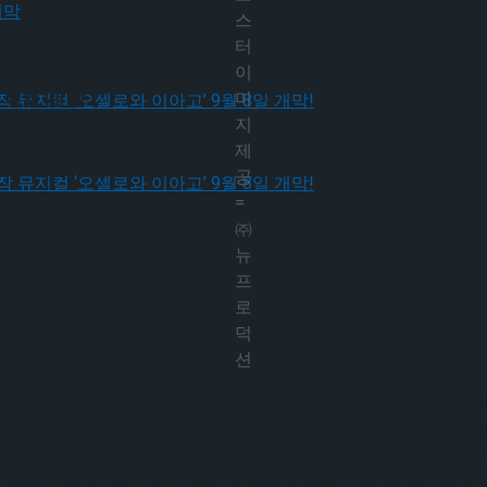
 9월 개막
스
터
이
 9월 개막
미
지
제
공
다.창작 뮤지컬 ‘오셀로와 이아고’ 9월 8일 개막!
=
㈜
뉴
다.창작 뮤지컬 ‘오셀로와 이아고’ 9월 8일 개막!
프
로
덕
션
으로 대표되는 미국 서부 개척 시대를 배경으로 카우보이 활극이 한
고, 가짜 사연과 진짜 사연이 뒤얽히며 끊임없이 웃음을 유발한다
리 후커’ 역에 박규원, 김지철, 정욱진, 서부의 전설적인 영웅 ‘와
 불리는 악당 ‘조니 링고’ 역에 원종환, 김대종, 김승용, 제인의 