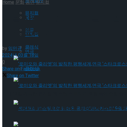
공연일반
Home
문화
공연
뮤지컬
뮤지컬
몸을 사리지 않는 배우들의 열연
국악
턴 스토리’ 개막
연극
뮤지컬
클래식
by
임민규
연극
2024년 03월 18일
0
클래식
Share on Facebook
Share on Twitter
‘로미오와 줄리엣’의 발칙한 평행세계,연극 ‘스타
지난 13일 개막한 뮤지컬 ‘웨스턴 스토리’가 호평 속에 순항 
‘로미오와 줄리엣’의 발칙한 평행세계,연극 ‘스타