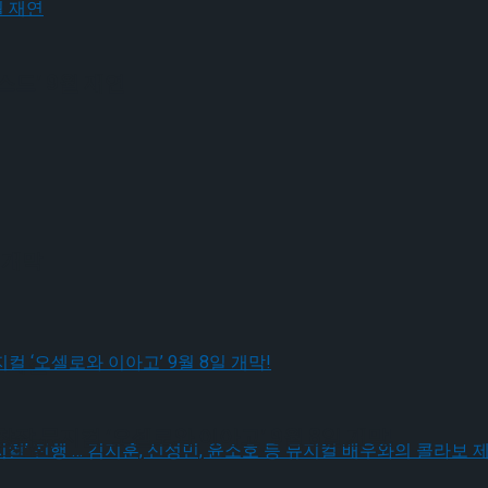
드’ 9월 재연
 개막
 체결
작 뮤지컬 ‘오셀로와 이아고’ 9월 8일 개막!
 체결