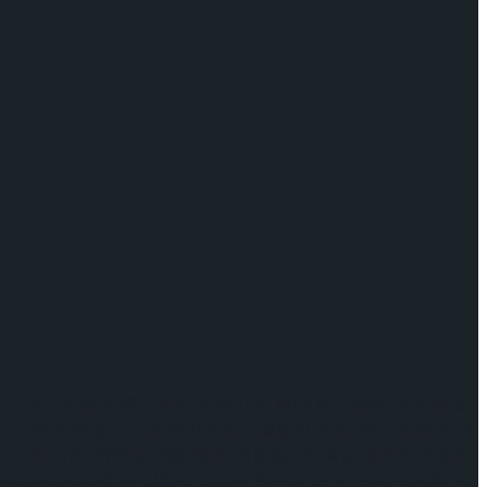
 스푼 가미된 정통 코미디 작품이다. 황야 한 가운데 있는 술집
. 주요 배경이 되는 다이아몬드 살롱의 주인 ‘제인 존슨’ 역에
이어트 어프’ 역에 김재범, 정민, 최호승, OK 목장 결투의 히로인
친구이자 다이아몬드 살롱의 감초인 쌍둥이 ‘버드’ 역에 박세훈, 정