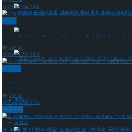
2026년 07월 29일
혜화로운 공연생활, 자립준비 청년 후원 방송 ‘비바
뮤지컬
편지와 함께 찾아온 마법 같은 시간,창작 뮤지컬’연의 
혜화로운 공연생활, 자립준비 청년 후원 방송 ‘비바
by
이민정
2026년 07월 29일
롤러스케이트 타고 시원한 맥주 한잔! DDP로 떠
공연일반
롤러스케이트 타고 시원한 맥주 한잔! DDP로 떠
민우혁·조형균·유리아·김원빈, 10월 합동 콘서트 ‘ONEP
포토뉴스
by
이민정
동영상
2026년 07월 27일
포토뉴스
Next Post
기획기사
동영상
전 세계 최신 화제작을 스크린으로 만난다. 국립극장 '엔톡