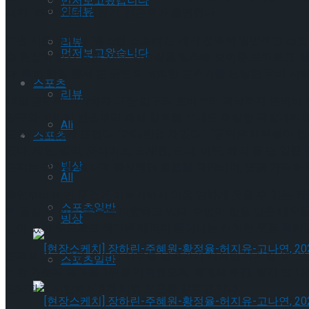
먼저보고왔습니다
인터뷰
재헌, ‘해리’ 역에 김현기, 신은호가 출연한다.
이번 시즌 뮤지컬 ‘웨스턴 스토리’는 개막 전부터 일반적인 스
리뷰
먼저보고왔습니다
습 현장이 담긴 숏폼 영상, 연습실을 밀착해 보여준 브이로그,
다. 특히 한발 앞서 본 공연의 코믹한 분위기를 전달한 무비 시리즈
스포츠
리뷰
13일 공연이 개막하자 극장 입구와 로비부터 객석까지 완벽히 
입구와 로비의 컨셉부터 객석 일부를 무대로 확장한 극장까지 
All
도 만만치 않게 뜨겁다. “기대만큼 재밌다”, “공연은 배우들이 
스포츠
였다. 제인, 빌리, 와이어트, 조세핀, 조니, 버드, 해리 등 단
빙상
던지는 연기를 펼치며 환상적인 호흡을 자랑하며, 웃음 가득한
All
초연부터 이번 재연에 이르기까지 마음 편하게 웃을 수 있는 작품
스포츠일반
께 즐길 수 있는 웃음을 지향하고 있다. 수없이 합을 맞춘 배
빙상
남아 있어 앞으로도 색다른 매력이 묻어나는 신선한 웃음 폭탄을
본격적으로 웃음 가득한 서부를 달려가기 시작한 뮤지컬 ‘웨스턴 
스포츠일반
비한 가운데 예매율 1위를 기록했으며, 예매처 주간, 월간 탑 1
인터파크 티켓에서 3차 티켓 오픈을 앞두고 있다.
[현장스케치] 장하린-주혜원-황정율-허지유-고나연