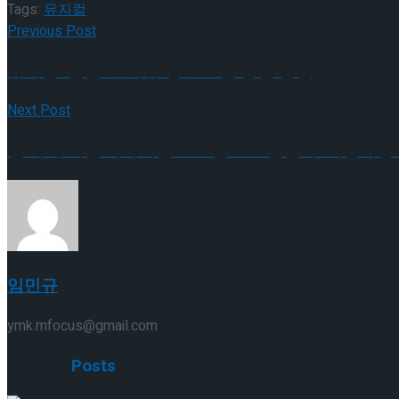
Tags:
뮤지컬
Previous Post
[현장스케치] 장하린-주혜원-황정율-허지유-고나연
뮤지컬 ‘난설’ 프리뷰 성료 … 본 공연 돌입
Next Post
[현장스케치] 이규리-전효은-김지유-박하영, 202
전 세계 최신 화제작을 스크린으로 만난다. 국립극장 ‘엔톡
[현장스케치] 이규리-전효은-김지유-박하영, 202
[현장스케치] 김민송-문지원-정수빈-이효원-최진아
임민규
ymk.mfocus@gmail.com
[현장스케치] 김민송-문지원-정수빈-이효원-최진아
Trending Tags
Related
Posts