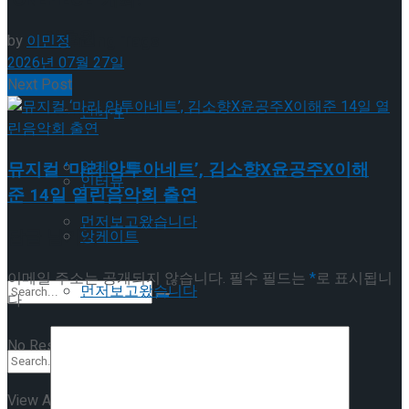
이호원
Trending Tags
by
이민정
2026년 07월 27일
Next Post
Trending Tags
인터뷰
앙케이트
뮤지컬 ‘마리 앙투아네트’, 김소향X윤공주X이해
인터뷰
준 14일 열린음악회 출연
먼저보고왔습니다
답글 남기기
앙케이트
이메일 주소는 공개되지 않습니다.
필수 필드는
*
로 표시됩니
먼저보고왔습니다
다
No Result
View All Result