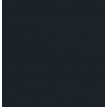
작으로 2012년까지 전국 31개 도시를 누비며 대한민국을 들
이팅 경기 결과
썩이게 했으며, 이후 2018년에는 오랜만에 컴백하여 울산, 청
2026 ISU 피겨 JGP 파견선수 선발전 프리 스케
주, 안산, 인천까지 4개 도시 투어를 통해 변치 않는 인기를 보
여주었다.
이팅 경기 결과
그리고 2024년 오는 6월 13일 한전아트센터에서 6년 만에 개
막하는 아홉 번째 시즌 또한 많은 중년 여성 관객들을 기대감
으로 들썩이게 하고 있다.
[현장스케치] 김민송-문지원-정수빈-이효원-
뮤지컬 ‘메노포즈’가 중년 여성들에게 사랑받는 이유는 단연,
흥겨운 뮤지컬 넘버들에 있다. ‘Only you’ ‘YMCA’ ‘Stayin’ Alive’
최진아, 2026 ISU 피겨 JGP 파견선수 선발전
‘What’s love got to do it’ ‘New Attitude’ ‘Lion Sleeps Tonight’ 등
[현장스케치] 김민송-문지원-정수빈-이효원-
익숙한 멜로디의 60~80년대 팝송들은 중년의 향수 어린 감수
성을 건드리고, 상황에 맞게 개사한 곡들은 관객들의 웃음을
프리 스케이팅 경기 결과
최진아, 2026 ISU 피겨 JGP 파견선수 선발전
유발한다. 뮤지컬 ‘메노포즈’는 친숙한 넘버들로 관객들과 유
쾌하게 호흡하며, 끈끈한 유대감까지 느낄 수 있는 작품이다.
프리 스케이팅 경기 결과
Trending Tags
6년 만에 돌아온 2024년 시즌 역시 유머와 연기, 가창력 등 두
루 실력을 갖춘 배우들이 대거 뭉쳤다. 먼저, 브라운관과 스크
린뿐만 아니라 예능까지 깊은 내공으로 모든 매체를 섭렵한
문