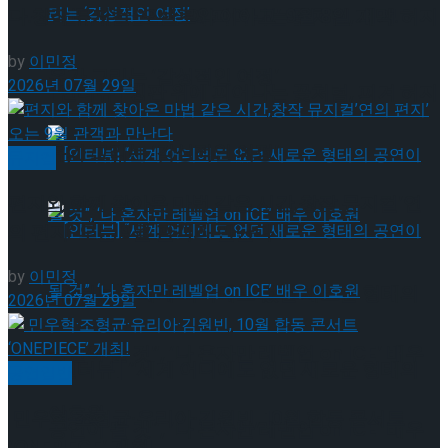
[인터뷰] 빙판 위에 피어나는 꽃처럼, 피겨 허지
다.창작 뮤지컬 ‘오셀로와 이아고’ 9월 8일 개막!
by
이민정
유가 그리는 ‘감성적인 여정’
2026년 07월 29일
[인터뷰] 빙판 위에 피어나는 꽃처럼, 피겨 허지
유가 그리는 ‘감성적인 여정’
뮤지컬
편지와 함께 찾아온 마법 같은 시간,창작 뮤지컬’연
의 편지’ 오는 9월 관객과 만난다
by
이민정
[인터뷰] “세계 어디에도 없던 새로운 형태의
2026년 07월 29일
공연이 될 것”, ‘나 혼자만 레벨업 on ICE’ 배우
[인터뷰] “세계 어디에도 없던 새로운 형태의
공연일반
이호원
민우혁·조형균·유리아·김원빈, 10월 합동 콘서트
공연이 될 것”, ‘나 혼자만 레벨업 on ICE’ 배우
‘ONEPIECE’ 개최!