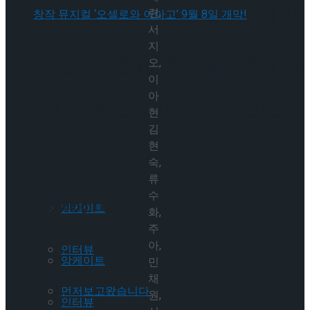
련,
셰익스피어의 ‘오셀로’, 록뮤지컬로 새롭게 탄생
서
지
하다.창작 뮤지컬 ‘오셀로와 이아고’ 9월 8일 개
오,
셰익스피어의 ‘오셀로’, 록뮤지컬로 새롭게 탄생
이
아
막!
하다.창작 뮤지컬 ‘오셀로와 이아고’ 9월 8일 개
현
김
현
막!
Trending Tags
숙,
류
수
Trending Tags
앙케이트
화,
주
아,
인터뷰
앙케이트
민
채
먼저보고왔습니다
원,
인터뷰