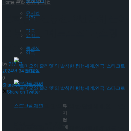
공연일반
Home
문화
공연
뮤지컬
뮤지컬
문희경→신봉선, 6년만에 돌아
국악
온 뮤지컬 ‘메노포즈’ 캐스팅
연극
뮤지컬
공개
클래식
연극
by
임민규
클래식
2024년 04월 12일
0
Share on Facebook
Share on Twitter
‘로미오와 줄리엣’의 발칙한 평행세계,연극 ‘스
뮤
지
컬
타크로스드’ 9월 재연
‘메
‘로미오와 줄리엣’의 발칙한 평행세계,연극 ‘스