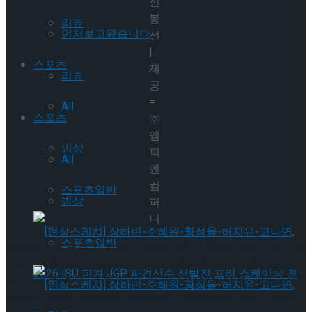
신
봉
리뷰
먼저보고왔습니다
선
|
스포츠
제
리뷰
공
=
All
스포츠
㈜
엠
빙상
피
All
엔
컴
스포츠일반
빙상
퍼
니
스포츠일반
뮤지컬 ‘메노포즈’가 지난 2018년 시즌 이후 6년 만에 오는 6월
13일(목) 한전아트센터에서 개막을 확정했다. 뮤지컬 ‘메노포
즈’는 ‘폐경’ 혹은 ‘폐경기’라는 뜻의 ‘Menopause’를 그대로 제
목으로 사용한 작품이다. 근래에는 ‘폐경’이라는 단어가 주는