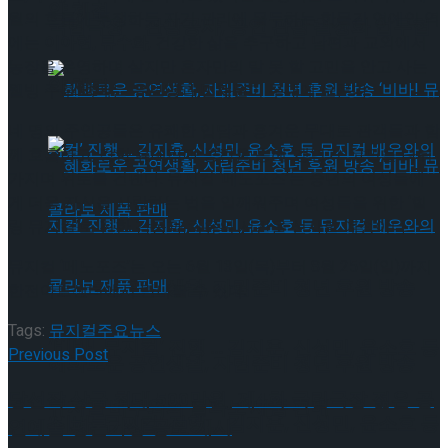
약 체결
월의 흐름에 투쟁하듯 자기 관리에 몰두하는 한물간 연예인 역
국립극장 – 관광공사, 공연 관광 활성화 업무협
에는
이아현, 류수화
, 건강한 삶을 추구하고 남편과 교외에서
농장을 운영하며 살지만 혼자만의 말 못 할 고민을 안고 사는
약 체결
웰빙 주부 역에는
유보영
과
민채원
이 무대에 오른다.
네 명의 주인공들은 유쾌한 입담과 흥겨운 무대로 관객들과 함
께 호흡하고, 강한 유대감과 공감을 통해 ‘갱년기’ 고민을 나눠
가지며 위로를 건넨다. 뮤지컬 ‘메노포즈’는 중년의 여성들에
게 더욱 자신을 사랑하는 법을 일깨워주며 여성들을 위한 ‘힐
링 뮤지컬’로 진한 감동과 치유의 시간을 선사할 예정이다.
뮤지컬 ‘메노포즈’는 오는 6월 13일(목)부터 8월 25일(일)까지
혜화로운 공연생활, 자립준비 청년 후원 방송
한전아트센터에서 만나볼 수 있다.
Tags:
뮤지컬
주요뉴스
‘비바! 뮤지컬’ 진행 … 김지훈, 신성민, 윤소호 등
Previous Post
혜화로운 공연생활, 자립준비 청년 후원 방송
당선작 상금 최대 500만원, 제4회 국립극장 젊은 공
뮤지컬 배우와의 콜라보 제품 판매
‘비바! 뮤지컬’ 진행 … 김지훈, 신성민, 윤소호 등
연예술 평론가상 공모 개시