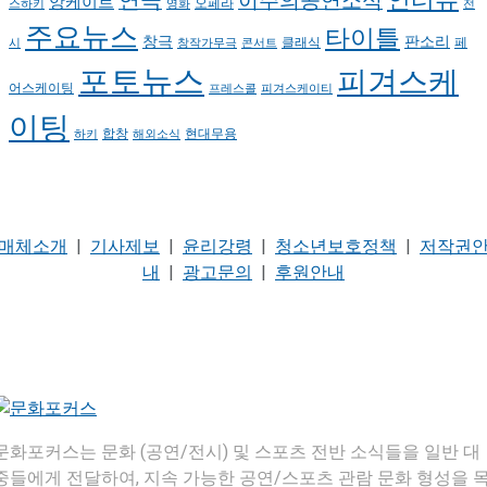
인터뷰
연극
이주의공연소식
앙케이트
오페라
스하키
영화
전
주요뉴스
타이틀
판소리
창극
클래식
페
시
창작가무극
콘서트
포토뉴스
피겨스케
어스케이팅
프레스콜
피겨스케이티
이팅
현대무용
합창
하키
해외소식
매체소개
|
기사제보
|
윤리강령
|
청소년보호정책
|
저작권
내
|
광고문의
|
후원안내
문화포커스는 문화 (공연/전시) 및 스포츠 전반 소식들을 일반 대
중들에게 전달하여, 지속 가능한 공연/스포츠 관람 문화 형성을 