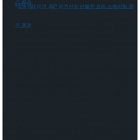
부정적인 인식으로 인해 끝이 아닌 월경을 완성했다는 의미인
‘완경’를 많이 사용하는 추세이다.
뮤지컬 ‘메노포즈’는 이처럼 누구나 자연스럽게 겪는 ‘완경
[현장스케치] 장하린-주혜원-황정율-허지유-
기’를 말 못 할 고민거리처럼 대하는 사회적 인식과 몸에서 일
어나는 여러 증상으로 인해 힘들어하는 여성들에게 ‘완경기’는
끝이 아닌 완성된 여자로서 또 다른 시작이라는 메시지를 전하
고나연, 2026 ISU 피겨 JGP 파견선수 선발전
[현장스케치] 장하린-주혜원-황정율-허지유-
고 응원하는 작품으로 2005년 국내 초연부터 중년 여성들의
전폭적인 지지를 받아왔다.
프리 스케이팅 경기 결과
고나연, 2026 ISU 피겨 JGP 파견선수 선발전
뮤지컬 ‘메노포즈’는 주로 20~30대 공연 마니아들에게 집중되
어 있었던 공연 시장에 중년 관객들의 활력을 불어줄 작품으로
서 기대감을 증폭시키고 있다. 특히, 이번 뮤지컬 ‘메노포즈’는
프리 스케이팅 경기 결과
지난 2018년 시즌 이후 6년 만에 관객들을 만나는 만큼, 최근
경향에 맞는 각색을 거쳐 보다 섬세하게 관객들에게 다가갈 예
정이다.
[현장스케치] 이규리-전효은-김지유-박하영,
뮤지컬 ‘메노포즈’는 2001년 오프브로드웨이에서 초연 후 여
성 관객들의 환호를 받으며 미국 450개 이상의 도시, 전 세계
2026 ISU 피겨 JGP 파견선수 선발전 프리 스케
15개국에서 공연된 작품이다. 국내에서는 2005년 초연을 시
[현장스케치] 이규리-전효은-김지유-박하영,