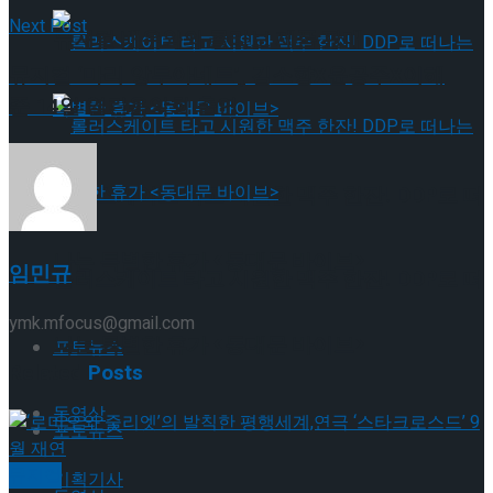
Next Post
뮤지컬 배우와의 콜라보 제품 판매
뮤지컬 ‘마리 앙투아네트’, 김소향X윤공주X이해
준 14일 열린음악회 출연
롤러스케이트 타고 시원한 맥주 한잔! DDP로 떠
나는 특별한 휴가 <동대문 바이브>
임민규
롤러스케이트 타고 시원한 맥주 한잔! DDP로 떠
ymk.mfocus@gmail.com
나는 특별한 휴가 <동대문 바이브>
포토뉴스
Related
Posts
동영상
포토뉴스
뮤지컬
기획기사