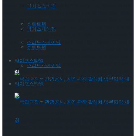
Trending Tags
희경
과 넘치는 에너지와 솔직함으로 오랜 시간 예능의 여제로
피겨스케이팅
사랑받고 있는
조혜련
이 지난 시즌에 이어 재합류 했다. 풍부
한 연기 경험과 유려한 가창력으로 검증된 배우인
유보영, 주
쇼트트랙
아, 류수화
또한 다시 합류하여 그리웠던 뮤지컬 ‘메노포즈’의
피겨스케이팅
관객들과 만난다. 이어 연일 화제를 이어가고 있는 트로트계에
서 음악방송과 예능에서 활약하며 다시 한번 전성기를 누리고
스피드스케이팅
쇼트트랙
있는 파워풀한 카리스마의 섹시 디바
서지오
와, 드라마와 각종
예능, 그리고 무대까지 누비며 꾸준한 사랑을 받고 있는
이아
라이프스타일
현
, 뛰어난 순발력과 재치로 예능에서 활발한 활동을 이어가고
스피드스케이팅
있는
신봉선
이 새롭게 합류해 뮤지컬 ‘메노포즈’에 신선한 바
람을 일으킬 예정이다. 이어 탄탄한 연기력과 가창력으로 믿고
라이프스타일
보는 배우인
김현숙
과
민채원
이 새롭게 합류해 더욱 강력해진
시너지를 선보일 예정이다.
조금은 푼수 같지만 지혜를 겸비한 전형적인 현모양처이나 최
근 호르몬의 이상으로 우울증이 생긴 전업주부 역에는
조혜련,
김현숙, 신봉선
, 사회적으로는 성공했지만 부쩍 심해지는 건망
국립극장 – 관광공사, 공연 관광 활성화 업무협
증과 외로움으로 괴로워하는 전문직 여성 역에는
문희경, 서지
오, 주아
, 우아하게 살아가고 있지만 전성기를 그리워하며 세