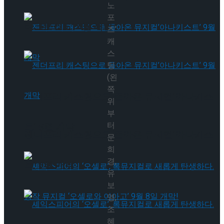
노
포
타크로스드’ 9월 재연
즈’
캐
스
팅
(왼
쪽
젠더프리 캐스팅으로 돌아온 뮤지컬’아나키스
위
부
터
트’ 9월 개막
젠더프리 캐스팅으로 돌아온 뮤지컬’아나키스
문
희
경,
트’ 9월 개막
유
보
영,
조
혜