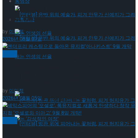
동영상
‘로미오와 줄리엣’의 발칙한 평행세계,연극 ‘스타크
로스드’ 9월 재연
기획기사
by
이민정
2026년 08월 07일
뮤지컬
[인터뷰] 은반 위의 예술가, 피겨 안무가 신예지
젠더프리 캐스팅으로 돌아온 뮤지컬’아나키스트’ 9
가 그려내는 인생의 선율
월 개막
[인터뷰] 은반 위의 예술가, 피겨 안무가 신예지
by
이민정
2026년 08월 05일
가 그려내는 인생의 선율
뮤지컬
셰익스피어의 ‘오셀로’, 록뮤지컬로 새롭게 탄생하