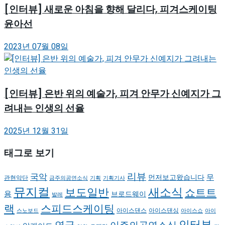
[인터뷰] 새로운 아침을 향해 달리다, 피겨스케이팅
윤아선
2023년 07월 08일
[인터뷰] 은반 위의 예술가, 피겨 안무가 신예지가 그
려내는 인생의 선율
2025년 12월 31일
태그로 보기
리뷰
국악
무
먼저보고왔습니다
관현악단
금주의공연소식
기획
기획기사
뮤지컬
새소식
보도일반
쇼트트
용
브로드웨이
발레
랙
스피드스케이팅
아이스댄스
아이스댄싱
스노보드
아이스쇼
아이