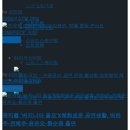
Trending Tags
피겨스케이팅
by
이민정
2026년 07월 29일
쇼트트랙
피겨스케이팅
공연일반
스피드스케이팅
쇼트트랙
민우혁·조형균·유리아·김원빈, 10월 합동 콘서트
라이프스타일
‘ONEPIECE’ 개최!
스피드스케이팅
by
이민정
라이프스타일
2026년 07월 27일
Next Post
뮤지컬 ‘버지니아 울프’X혜화로운 공연생활, 박란
국립극장 – 관광공사, 공연 관광 활성화 업무협
주-전혜주-윤은오-황순종 출연