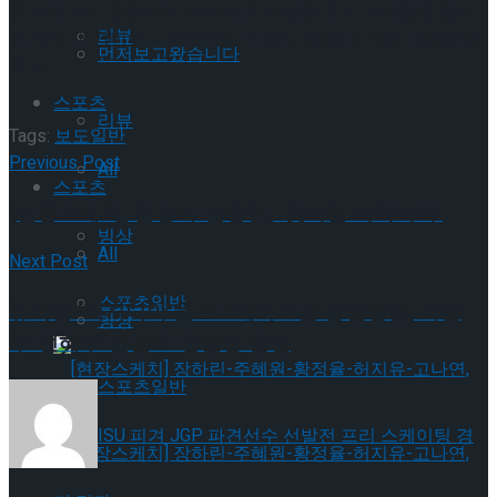
도 소개되어 영광이다. 초연에 큰 사랑을 주신 관객들께 감사
리뷰
드리며, 재 정비해서 재연으로 꼭 만나 뵙겠다.”라는 소감을 전
먼저보고왔습니다
했다.
스포츠
리뷰
Tags:
보도일반
Previous Post
All
스포츠
[현장스케치] 김성식-심창민, ‘귓속말 속닥속닥’
빙상
All
Next Post
스포츠일반
뮤지컬 ‘버지니아 울프’X혜화로운 공연생활, 박란
빙상
주-전혜주-윤은오-황순종 출연
스포츠일반