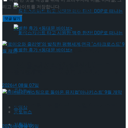
리고 웹사이트를 저장합니다.
뮤지컬 배우와의 콜라보 제품 판매
이번주 인기뉴스
롤러스케이트 타고 시원한 맥주 한잔! DDP로 떠
‘로미오와 줄리엣’의 발칙한 평행세계,연극 ‘스타크
나는 특별한 휴가 <동대문 바이브>
롤러스케이트 타고 시원한 맥주 한잔! DDP로 떠
로스드’ 9월 재연
2026년 08월 07일
나는 특별한 휴가 <동대문 바이브>
포토뉴스
젠더프리 캐스팅으로 돌아온 뮤지컬’아나키스트’ 9
동영상
포토뉴스
월 개막
기획기사
2026년 08월 05일