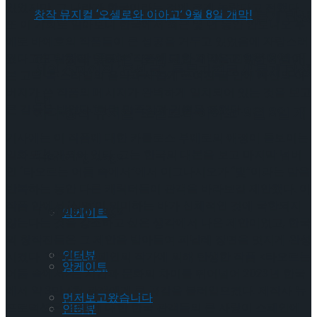
있었지만, 그 나라가 한국이라는 것에 크게 놀랐다고 전했다.
셰익스피어의 ‘오셀로’, 록뮤지컬로 새롭게 탄생
또 이 기회로 알아보니 한국에서 최근 몇 년 동안 안토니오 부
에로 바예호의 작품들이 큰 성공을 거두고 있었음에 자랑스러
하다.창작 뮤지컬 ‘오셀로와 이아고’ 9월 8일 개
웠다고도 말했다. 덧붙여 “작품에 대한 계약을 진행하며 받아
셰익스피어의 ‘오셀로’, 록뮤지컬로 새롭게 탄생
본 고딕 록 스타일의 음악과 새롭게 쓰여진 글 안에 자신의 아
버지가 쓴 작품의 메시지가 완벽하게 일치되어 있는 것을 보고
막!
큰 감동을 받았다.”라며 만족감과 기쁨을 표했다.
하다.창작 뮤지컬 ‘오셀로와 이아고’ 9월 8일 개
기사에는 이 작품에 대한 카를로스 부에로의 애정이 돋보이는
막!
일화도 소개되어 있다. 그는 한국의 대본을 보고 마지막 넘버
Trending Tags
인 “타오르는 어둠 속에서”에서 이그나시오가 “빛”이라는 말을
반복하는 동안 다른 캐릭터들이 관객을 바라보길 제안했다. 이
작품 안에서 ‘실명’이 의미하는 바가 신체적인 것에 국한되지
Trending Tags
앙케이트
않는다는 것을 강조하고 싶은 생각에서 나온 제안이었고, 한국
의 창작진들은 그 제안을 받아들여 피날레 장면을 멋지게 완성
인터뷰
시켰다. 1950년, 스페인의 작가에 의해 탄생한 작품 <타오르는
앙케이트
어둠 속에서>는 시간과 문화의 차이를 뛰어넘어 2023년 한국
에서 약 3만 4천 관객에게 큰 공감을 불러일으켰다. 제작사 뉴
먼저보고왔습니다
프로덕션은 “작품에 대한 한국 관객들의 큰 사랑이 스페인에
인터뷰