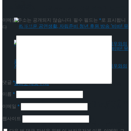
약 체결
답글 남기기
국립극장 – 관광공사, 공연 관광 활성화 업무협
이메일 주소는 공개되지 않습니다.
필수 필드는
*
로 표시됩니
약 체결
다
댓글
*
혜화로운 공연생활, 자립준비 청년 후원 방송
이름
*
‘비바! 뮤지컬’ 진행 … 김지훈, 신성민, 윤소호 등
혜화로운 공연생활, 자립준비 청년 후원 방송
이메일
*
웹사이트
뮤지컬 배우와의 콜라보 제품 판매
‘비바! 뮤지컬’ 진행 … 김지훈, 신성민, 윤소호 등
다음 번 댓글 작성을 위해 이 브라우저에 이름, 이메일, 그