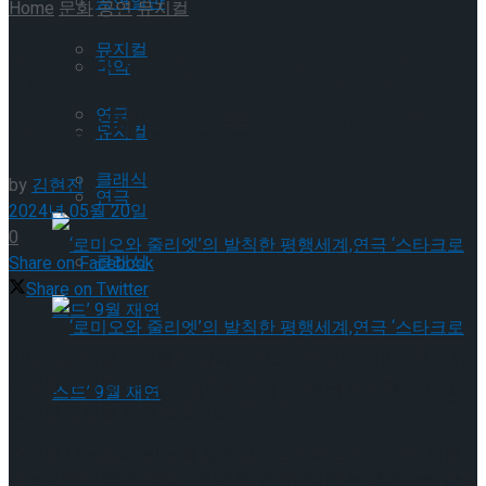
공연일반
Home
문화
공연
뮤지컬
뮤지컬
뮤지컬 ‘타오르는 어둠 속에
국악
서’, 스페인 언론에서 재조명
연극
뮤지컬
클래식
by
김현진
연극
2024년 05월 20일
0
클래식
Share on Facebook
Share on Twitter
지난 8월 26일 – 11월 26일까지 링크아트센터 페이코홀에서
초연된 뮤지컬 <타오르는 어둠 속에서>에 대한 흥행 이슈가
‘로미오와 줄리엣’의 발칙한 평행세계,연극 ‘스
스페인 언론을 통해 보도되었다.
스페인 내 공신력 있는 매체로 꼽히는 ABC는 ‘부에로의 작품
타크로스드’ 9월 재연
‘로미오와 줄리엣’의 발칙한 평행세계,연극 ‘스
을 바탕으로 한 뮤지컬에 한국이 열광했다’라는 제목으로 약 2