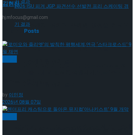
김현진
hj.mfocus@gmail.com
[현장스케치] 장하린-주혜원-황정율-허지유-
Related
Posts
고나연, 2026 ISU 피겨 JGP 파견선수 선발전
[현장스케치] 장하린-주혜원-황정율-허지유-
뮤지컬
프리 스케이팅 경기 결과
고나연, 2026 ISU 피겨 JGP 파견선수 선발전
‘로미오와 줄리엣’의 발칙한 평행세계,연극 ‘스타크
로스드’ 9월 재연
프리 스케이팅 경기 결과
by
이민정
2026년 08월 07일
[현장스케치] 이규리-전효은-김지유-박하영,
뮤지컬
2026 ISU 피겨 JGP 파견선수 선발전 프리 스케
젠더프리 캐스팅으로 돌아온 뮤지컬’아나키스트’ 9
[현장스케치] 이규리-전효은-김지유-박하영,