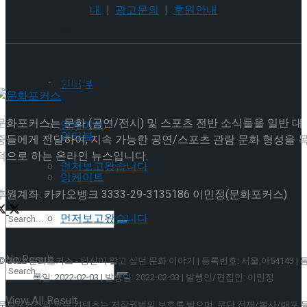
내
|
광고문의
|
후원안내
이호원
Trending Tags
Trending Tags
인터뷰
문화포커스는 문화 (공연/전시) 및 스포츠 전반 소식들을 일반 대
앙케이트
인터뷰
중들에게 전달하여, 지속 가능한 공연/스포츠 관람 문화 형성을 
적으로 하는 온라인 뉴스입니다.
먼저보고왔습니다
앙케이트
후원계좌: 카카오뱅크 3333-29-3135186 이민정(문화포커스)
먼저보고왔습니다
No Result
© 2022 문화포커스 - 당신이 알고 싶던 문화 이야기 | 등록번호: 서울,아54143 | 
록일: 2022-02-03 | 발행일: 2022-02-03 | 발행인/편집인: 이민정
View All Result
문화포커스의 모든 컨텐츠는 저작권법의 보호를 받으며, 무단 전재/복사/배포 