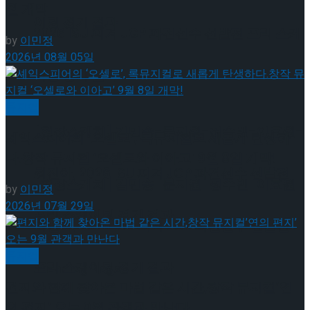
월 개막
이팅 경기 결과
2026 ISU 피겨 JGP 파견선수 선발전 프리 스케
by
이민정
2026년 08월 05일
이팅 경기 결과
뮤지컬
[현장스케치] 김민송-문지원-정수빈-이효원-
셰익스피어의 ‘오셀로’, 록뮤지컬로 새롭게 탄생하
다.창작 뮤지컬 ‘오셀로와 이아고’ 9월 8일 개막!
최진아, 2026 ISU 피겨 JGP 파견선수 선발전
[현장스케치] 김민송-문지원-정수빈-이효원-
by
이민정
2026년 07월 29일
프리 스케이팅 경기 결과
최진아, 2026 ISU 피겨 JGP 파견선수 선발전
뮤지컬
프리 스케이팅 경기 결과
Trending Tags
편지와 함께 찾아온 마법 같은 시간,창작 뮤지컬’연
의 편지’ 오는 9월 관객과 만난다