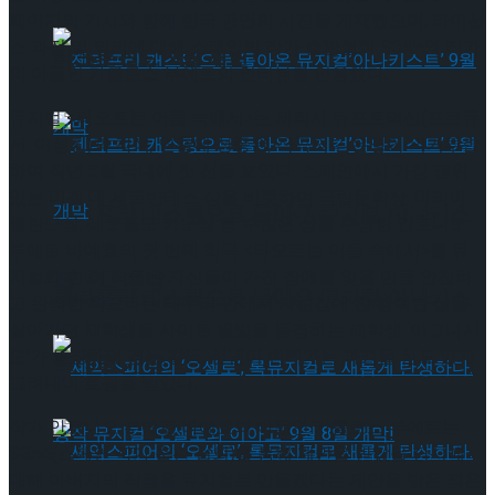
페이지의 기사와 함께 한국 공연의 사진을 게재했으며, 라이선
스 과정 및 의의에 대해 스페인의 작가 출판협회 SGAE와 작가
타크로스드’ 9월 재연
의 아들인 카를로스 부에로의 인터뷰를 인용했다.
뮤지컬 <타오르는 어둠 속에서>는 제작사 뉴프로덕션(프로듀
서: 이성진)과 각색, 연출에 성종완, 작곡의 김은영이 의기투합
하여 작년 8월 국내에 첫 선을 보였다. 스페인에서 가장 권위
있는 미겔 데 세르반테스 상을 비롯하여 국립문학상, 마리아
젠더프리 캐스팅으로 돌아온 뮤지컬’아나키스
롤란드상, 레오폴도 카노상 등 수많은 상을 수상한 안토니오
부에로 바예호의 첫 번째 희곡 <타오르는 어둠 속에서>를 뮤
지컬화 한 이 작품은 자신들이 가진 장애를 잊을 만큼 안전하
트’ 9월 개막
젠더프리 캐스팅으로 돌아온 뮤지컬’아나키스
고 완벽한 학교라는 테두리 안에서 자신감에 찬 행복한 삶을
살아가던 재학생들 사이로 별빛을 동경하는 재학생 ‘이그나시
오’가 등장하며 겪는 갈등, 신념이 변해가는 과정을 심도 있게
트’ 9월 개막
그려내며 호평을 받았다.
작가 안토니오 부에로 바예호의 아들인 카를로스 부에로는
SGAE(스페인 작가 출판 협회)를 통해 제안을 받았을 당시에
대해 아버지의 작품을 뮤지컬로 만들겠다는 제안을 받은 적은