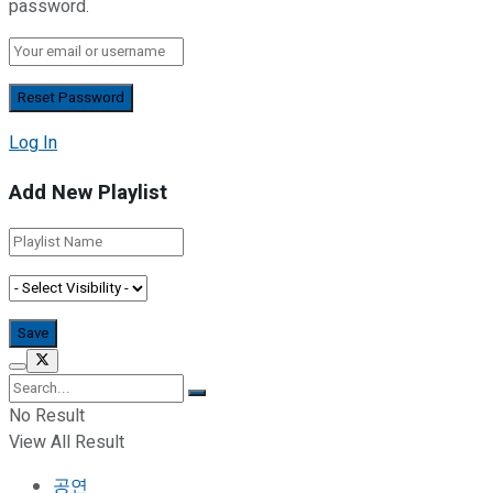
password.
Log In
Add New Playlist
No Result
View All Result
공연