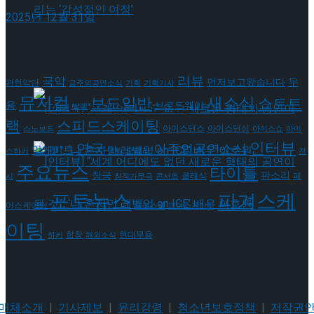
[인터뷰] 빙판 위에 피어나는 꽃처럼, 피겨 허지
2025년 12월 31일
태그로 보기
유가 그리는 ‘감성적인 여정’
[인터뷰] 빙판 위에 피어나는 꽃처럼, 피겨 허지
리뷰
국악
무
먼저보고왔습니다
관현악단
금주의공연소식
기획
기획기사
뮤지컬
새소식
보도일반
쇼트트
유가 그리는 ‘감성적인 여정’
용
브로드웨이
발레
랙
스피드스케이팅
아이스댄스
아이스댄싱
스노보드
아이스쇼
아이
인터뷰
연극
이주의공연소식
앙케이트
오페라
스하키
영화
전
주요뉴스
타이틀
판소리
창극
클래식
페
시
창작가무극
콘서트
포토뉴스
피겨스케
[인터뷰] “세계 어디에도 없던 새로운 형태의
어스케이팅
프레스콜
피겨스케이티
이팅
현대무용
합창
하키
해외소식
공연이 될 것”, ‘나 혼자만 레벨업 on ICE’ 배우
[인터뷰] “세계 어디에도 없던 새로운 형태의
이호원
공연이 될 것”, ‘나 혼자만 레벨업 on ICE’ 배우
매체소개
|
기사제보
|
윤리강령
|
청소년보호정책
|
저작권