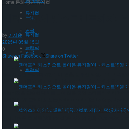
공연일반
Home
문화
공연
뮤지컬
뮤지컬
워터루에서 웨스트엔드까지: 유
국악
연극
뮤지컬
by
이지윤
2025년 05월 15일
클래식
0
연극
Share on Facebook
Share on Twitter
유로비전 송 콘테스트(Eurovision Song Contest)는 뮤지컬 그 
클래식
중독성 강한 노래, 화려한 무대 연출, 눈부신 의상, 그리고 폭발
출전하는 그룹 ‘리멤버 먼데이(Remember Monday)’가 
젠더프리 캐스팅으로 돌아온 뮤지컬’아나키스트’
유로비전은 단순한 대회를 넘어 많은 공연 스타들의 커리어에 영
로비전의 왕’ 그레이엄 노튼(Graham Norton)은
La Cage Aux Fol
Giedroyc)는 올해 다시 연극
Starter for Ten
에 출연 예정이다.
젠더프리 캐스팅으로 돌아온 뮤지컬’아나키스트’
심지어 배우 윌 페럴(Will Ferrell)은 자신의 영화
Eurovision Son