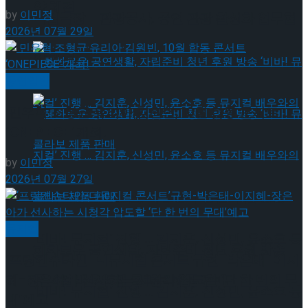
약 체결
by
이민정
국립극장 – 관광공사, 공연 관광 활성화 업무협
2026년 07월 29일
약 체결
공연일반
민우혁·조형균·유리아·김원빈, 10월 합동 콘서트
‘ONEPIECE’ 개최!
by
이민정
2026년 07월 27일
혜화로운 공연생활, 자립준비 청년 후원 방송
뮤지컬
‘비바! 뮤지컬’ 진행 … 김지훈, 신성민, 윤소호 등
혜화로운 공연생활, 자립준비 청년 후원 방송
‘프랑켄슈타인-더뮤지컬 콘서트’규현-박은태-이지
혜-장은아가 선사하는 시청각 압도할 ‘단 한 번의 무
뮤지컬 배우와의 콜라보 제품 판매
‘비바! 뮤지컬’ 진행 … 김지훈, 신성민, 윤소호 등
대’예고