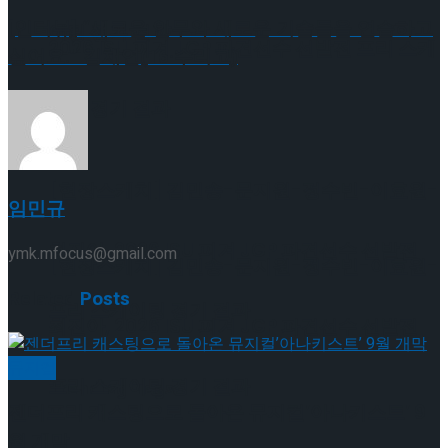
[인터뷰] “새로운 안무와 새로운 기술들을 연습하고
이팅 경기 결과
2026 ISU 피겨 JGP 파견선수 선발전 프리 스케
싶어요.” 김채연(16·수리고)
이팅 경기 결과
[현장스케치] 김민송-문지원-정수빈-이효원-
임민규
최진아, 2026 ISU 피겨 JGP 파견선수 선발전
ymk.mfocus@gmail.com
[현장스케치] 김민송-문지원-정수빈-이효원-
Related
Posts
프리 스케이팅 경기 결과
최진아, 2026 ISU 피겨 JGP 파견선수 선발전
뮤지컬
프리 스케이팅 경기 결과
Trending Tags
젠더프리 캐스팅으로 돌아온 뮤지컬’아나키스트’ 9
월 개막