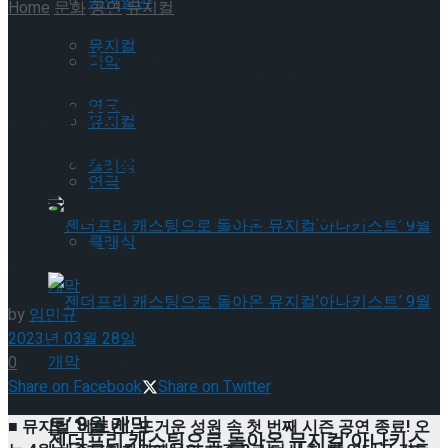
공연일반
Home
문화
공연
뮤지컬
뮤지컬
뮤지컬 ‘베토벤; Beethoven
국악
Secret’ 뜨거운 호평 속 역사
연극
뮤지컬
적 첫 시즌 공연 성료! 세종문
클래식
연극
화회관에서의 시즌 2 공연으로
클래식
감동 이어간다!
by
임민규
2023년 03월 28일
젠더프리 캐스팅으로 돌아온 뮤지컬’아나키스
0
Share on Facebook
Share on Twitter
트’ 9월 개막
■ 뮤지컬 ‘베토벤’, 뜨거운 성원 속 첫 번째 시즌 공연 종료! 오
젠더프리 캐스팅으로 돌아온 뮤지컬’아나키스