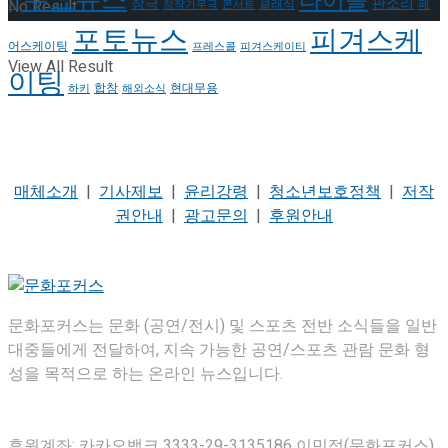
주요뉴스
타이틀
판소리
창극
No Result
클래식
페
시
창작가무극
콘서트
포토뉴스
피겨스케
어스케이팅
프레스콜
피겨스케이티
View All Result
이팅
현대무용
합창
하키
해외소식
매체소개
|
기사제보
|
윤리강령
|
청소년보호정책
|
저작
권안내
|
광고문의
|
후원안내
문화포커스는 문화 (공연/전시) 및 스포츠 전반 소식들을 일반
대중들에게 전달하여, 지속 가능한 공연/스포츠 관람 문화 형
성을 목적으로 하는 온라인 뉴스입니다.
후원계좌: 카카오뱅크 3333-29-3135186 이민정(문화포커스)