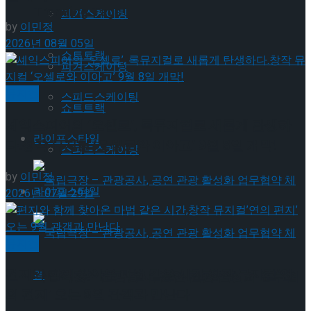
Trending Tags
피겨스케이팅
by
이민정
2026년 08월 05일
쇼트트랙
피겨스케이팅
뮤지컬
스피드스케이팅
쇼트트랙
셰익스피어의 ‘오셀로’, 록뮤지컬로 새롭게 탄생하
라이프스타일
다.창작 뮤지컬 ‘오셀로와 이아고’ 9월 8일 개막!
스피드스케이팅
by
이민정
라이프스타일
2026년 07월 29일
뮤지컬
편지와 함께 찾아온 마법 같은 시간,창작 뮤지컬’연
국립극장 – 관광공사, 공연 관광 활성화 업무협
의 편지’ 오는 9월 관객과 만난다