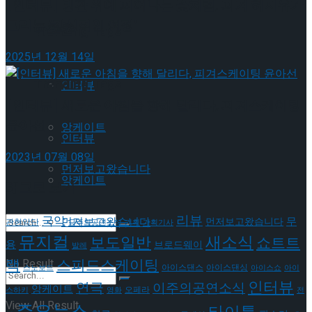
[인터뷰] 빙판 위에 피어나는 꽃처럼, 피겨 허지유가
그리는 ‘감성적인 여정’
이호원
Trending Tags
2025년 12월 14일
Trending Tags
인터뷰
[인터뷰] 새로운 아침을 향해 달리다, 피겨스케이팅
윤아선
앙케이트
인터뷰
2023년 07월 08일
먼저보고왔습니다
앙케이트
태그로 보기
리뷰
국악
무
먼저보고왔습니다
먼저보고왔습니다
관현악단
금주의공연소식
기획
기획기사
뮤지컬
새소식
보도일반
쇼트트
용
브로드웨이
발레
랙
스피드스케이팅
No Result
아이스댄스
아이스댄싱
스노보드
아이스쇼
아이
인터뷰
연극
이주의공연소식
앙케이트
오페라
스하키
영화
전
View All Result