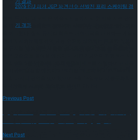
토벤’ 시즌 2를 향한 기대감을 불러 모았다.
한편, 뮤지컬 ‘베토벤’은 예술의전당에서의 첫 번째 시즌 공연
[현장스케치] 장하린-주혜원-황정율-허지유-
을 마친 후 세종문화회관에서의 시즌 2 무대로 압도적인 귀환
을 예고했다. 창작 뮤지컬 최초로 대한민국을 대표하는 예술의
전당과 세종문화회관의 공동 주최로 상연되는 특별한 작품이
고나연, 2026 ISU 피겨 JGP 파견선수 선발전
될 뮤지컬 ‘베토벤은 새로운 넘버와 캐릭터 변경 등을 통해 새
[현장스케치] 장하린-주혜원-황정율-허지유-
로운 모습으로 돌아올 예정이다. 시즌 2 공연이 진행되는 4월
프리 스케이팅 경기 결과
14일부터 5월 15일까지 다채로운 이벤트를 진행하며 관객들
고나연, 2026 ISU 피겨 JGP 파견선수 선발전
의 사랑에 보답할 예정이다. 뮤지컬 ‘베토벤’의 시즌 1은 지난
26일 마지막 공연을 맞이했으며, 4월 14일부터 세종문화회관
대극장에서 새로운 모습으로 관객과 만난다.
프리 스케이팅 경기 결과
Previous Post
김경수→노윤, 더 뜨겁고 강렬하게 돌아온 뮤지컬
[현장스케치] 이규리-전효은-김지유-박하영,
‘트레이스 유’, 10주년 캐스팅 라인업 공개
2026 ISU 피겨 JGP 파견선수 선발전 프리 스케
Next Post
[현장스케치] 이규리-전효은-김지유-박하영,