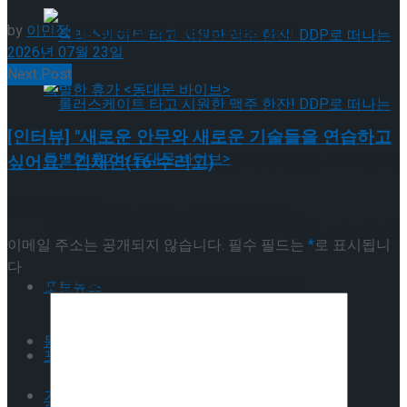
by
이민정
뮤지컬 배우와의 콜라보 제품 판매
2026년 07월 23일
Next Post
[인터뷰] "새로운 안무와 새로운 기술들을 연습하고
롤러스케이트 타고 시원한 맥주 한잔! DDP로 떠
싶어요." 김채연(16·수리고)
답글 남기기
나는 특별한 휴가 <동대문 바이브>
롤러스케이트 타고 시원한 맥주 한잔! DDP로 떠
이메일 주소는 공개되지 않습니다.
필수 필드는
*
로 표시됩니
다
나는 특별한 휴가 <동대문 바이브>
포토뉴스
동영상
포토뉴스
기획기사