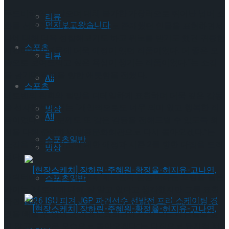
루드비히 역을 맡으며 대체 불가한 가창력으로 뛰어난 넘버 소
리뷰
먼저보고왔습니다
화를 선보였던 박효신은 “실제로 존재했던 인물을 표현하면서
나에 대해 더욱 성찰해보기도 하고 위로를 받기도 했던 귀중한
스포츠
시간이었기 때문에 더욱 애정이 있던 작품이었다. 더 좋은 모
리뷰
습으로 보여드리고 싶은 욕심이 생기는 작품이었다.”는 소감
을 남기며 작품을 향한 애틋함을 전했다.
All
스포츠
베토벤의 환희와 절망을 디테일하게 표현하며 더욱 깊은 감동
을 선사한 박은태는 “개인적으로도 너무 의미 있고 행복한 작
빙상
All
품이었다. 여러분께도 또 같은 감동을 전해드릴 수 있도록 최
선을 다해 준비해서 세종문화회관으로 다시 돌아오겠다.”는
스포츠일반
소감을 전하며 작품에 대한 애정과 시즌 2를 향한 다짐을 드러
빙상
냈다.
캐릭터에 완벽히 몰입하며 ‘베토벤의 환생’이라는 호평을 들은
스포츠일반
카이는 “베토벤에 대해 잘 알고 있다고 생각했지만 그를 표현
하면서 새로 알게 되는 모습들이 많았다. 공연을 하면서 많은
것을 배울 수 있었고, 세종문화회관에서 이 모든 배움들을 잊
지 않고 더 좋은 모습으로 돌아오겠다”는 다짐으로 뮤지컬 ‘베