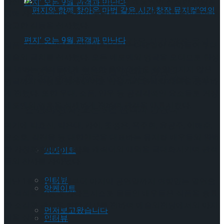
자신만의 음악 세계에서 고립되었던 베토벤이 진정한 사랑을
통해 자신의 삶과 음악이 구원받는 이야기를 담아 관객들에게
숭고한 감동을 선사했다.
편지와 함께 찾아온 마법 같은 시간,창작 뮤지
작품 곳곳에는 베토벤의 영혼을 담은 디테일이 녹아들어 무대
예술의 극치를 선사했다. 모든 베토벤의 명곡을 모티브로 탄생
된 넘버는 관객들에게 익숙한 음악 외에도 잘 알려지지 않은
컬’연의 편지’ 오는 9월 관객과 만난다
편지와 함께 찾아온 마법 같은 시간,창작 뮤지
명곡까지 완성도 높은 넘버로 탄생시켜 원곡의 매력을 풍부하
게 전했다. 또한 무대, 소품, 안무 등 공감각적인 요소들로 거장
베토벤의 영혼을 섬세하게 전하며 관객을 매료시켰다.
컬’연의 편지’ 오는 9월 관객과 만난다
Trending Tags
여기에 박효신, 박은태, 카이, 조정은, 옥주현, 윤공주, 이해준,
윤소호, 김진욱 등 대한민국을 대표하는 뮤지컬 배우들의 완벽
Trending Tags
한 가창과 연기는 서사와 캐릭터의 매력을 극대화시키며 관객
앙케이트
들의 찬사를 자아냈다.
인터뷰
지난 1월 12일 개막부터 마지막 공연일까지 변함없는 열연으
앙케이트
로 객석을 감동과 카타르시스로 물들인 배우들은 작품을 종료
한 소감과 관객을 향한 감사를 전하며 예술의전당에서의 마지
먼저보고왔습니다
막을 장식했다.
인터뷰