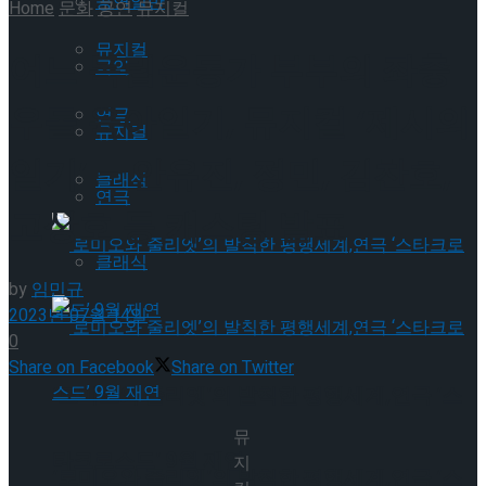
공연일반
Home
문화
공연
뮤지컬
뮤지컬
어느 독립운동가 부부의 좌충
국악
우돌 육아일기, 뮤지컬 ‘제시의
연극
뮤지컬
일기’ – 안유진, 정민, 김찬호,
클래식
연극
고상호 등 캐스팅 발표
클래식
by
임민규
2023년 07월 14일
0
Share on Facebook
Share on Twitter
‘로미오와 줄리엣’의 발칙한 평행세계,연극 ‘스
뮤
타크로스드’ 9월 재연
지
‘로미오와 줄리엣’의 발칙한 평행세계,연극 ‘스