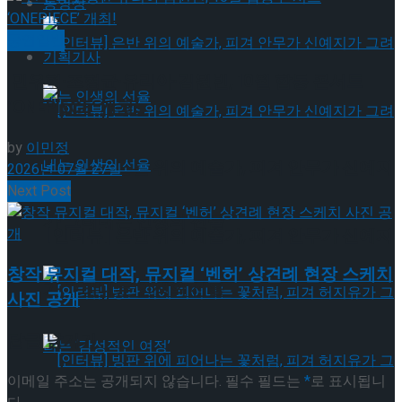
동영상
공연일반
기획기사
민우혁·조형균·유리아·김원빈, 10월 합동 콘서트
‘ONEPIECE’ 개최!
by
이민정
[인터뷰] 은반 위의 예술가, 피겨 안무가 신예지
2026년 07월 27일
Next Post
가 그려내는 인생의 선율
[인터뷰] 은반 위의 예술가, 피겨 안무가 신예지
창작 뮤지컬 대작, 뮤지컬 ‘벤허’ 상견례 현장 스케치
가 그려내는 인생의 선율
사진 공개
답글 남기기
이메일 주소는 공개되지 않습니다.
필수 필드는
*
로 표시됩니