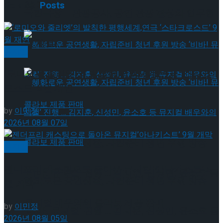
약 체결
Related
Posts
국립극장 – 관광공사, 공연 관광 활성화 업무협
약 체결
뮤지컬
‘로미오와 줄리엣’의 발칙한 평행세계,연극 ‘스타크
로스드’ 9월 재연
by
이민정
2026년 08월 07일
혜화로운 공연생활, 자립준비 청년 후원 방송
뮤지컬
젠더프리 캐스팅으로 돌아온 뮤지컬’아나키스트’ 9
‘비바! 뮤지컬’ 진행 … 김지훈, 신성민, 윤소호 등
혜화로운 공연생활, 자립준비 청년 후원 방송
월 개막
뮤지컬 배우와의 콜라보 제품 판매
by
이민정
‘비바! 뮤지컬’ 진행 … 김지훈, 신성민, 윤소호 등
2026년 08월 05일