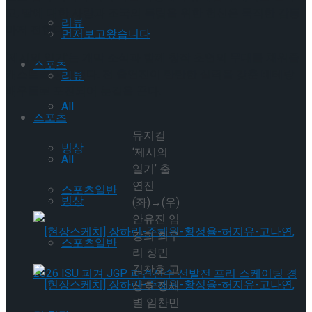
고, 딸에 대한 사랑과 조국의 독립을 위한 헌신은 묵직한 감동
리뷰
마저 전한다.
먼저보고왔습니다
‘제시의 일기’는 개막 소식과 함께 창작 초연의 무대를 채워줄
스포츠
캐스트를 공개했다. 전 출연진이 탄탄한 실력을 갖춘 베테랑
리뷰
배우들로 포진되어 눈길을 끈다.
All
스포츠
뮤지컬
빙상
‘제시의
All
일기’ 출
연진
스포츠일반
빙상
(좌)→(우)
안유진 임
강희 최우
스포츠일반
리 정민
김찬호 고
상호 정새
별 임찬민