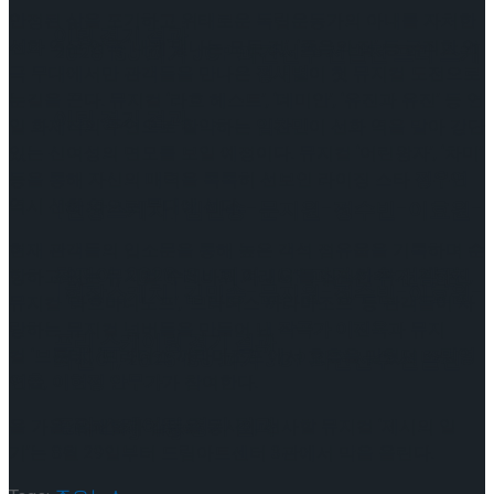
안정된 삶을 포기하고 위태로운 독립운동가의 아내를 자처한
이팅 경기 결과
선화
역은 연극 ‘내게 빛나는 모든 것’, ‘죽음의 집’ 등 굵직한 연
2026 ISU 피겨 JGP 파견선수 선발전 프리 스케
극 무대에서만 관객들을 만나온
정새별
이 첫 뮤지컬 도전으로
눈길을 끈다. 뮤지컬 ‘라흐 헤스트’, ‘데미안’, ‘유진과 유진’ 등 연
이팅 경기 결과
일 화제작의 주연으로 활약하는
임찬민
이 선화 역을 맡아 강단
있는 신여성의 면모를 보일 예정이다. 뮤지컬 ‘어린왕자’, ‘차미’
등을 통해 자신의 매력을 톡톡히 선보인 라이징 스타
정우연
역시 선화 역으로 무대에 선다.
[현장스케치] 김민송-문지원-정수빈-이효원-
현재 관객들의 입소문을 통해 높은 객석 점유율을 기록하며 순
최진아, 2026 ISU 피겨 JGP 파견선수 선발전
항하고 있는 뮤지컬 ‘수레바퀴 아래서’를 집필한
작가 김하진
,
[현장스케치] 김민송-문지원-정수빈-이효원-
뮤지컬 ‘라흐마니노프’, ‘브라더스 까라마조프’ 등 관객들이 사
랑하는 뮤지컬 넘버들을 만들어 낸
작곡가 이진욱
과 뮤지
프리 스케이팅 경기 결과
컬 ‘브론테’, ‘브라더스 까라마조프’에서 호흡을 맞췄던
조민영
최진아, 2026 ISU 피겨 JGP 파견선수 선발전
연출
,
이현정 안무가
가 참여한다.
프리 스케이팅 경기 결과
올 가을, 유쾌함과 감동을 동시에 선사할 뮤지컬 ‘제시의 일
Trending Tags
기’는 8월 29일부터 드림아트센터 3관에서 막을 올린다.