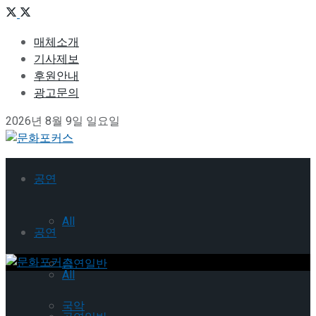
매체소개
기사제보
후원안내
광고문의
2026년 8월 9일 일요일
공연
All
공연
공연일반
All
국악