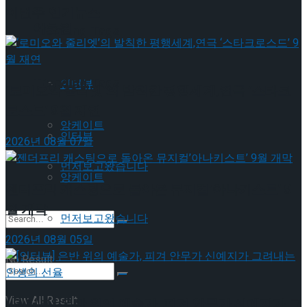
이번주 인기뉴스
이호원
Trending Tags
Trending Tags
인터뷰
‘로미오와 줄리엣’의 발칙한 평행세계,연극 ‘스타크
로스드’ 9월 재연
앙케이트
인터뷰
2026년 08월 07일
먼저보고왔습니다
앙케이트
젠더프리 캐스팅으로 돌아온 뮤지컬’아나키스트’ 9
월 개막
먼저보고왔습니다
2026년 08월 05일
No Result
View All Result
[인터뷰] 은반 위의 예술가, 피겨 안무가 신예지가 그