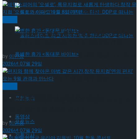
뮤지컬 배우와의 콜라보 제품 판매
뮤지컬
셰익스피어의 ‘오셀로’, 록뮤지컬로 새롭게 탄생하
다.창작 뮤지컬 ‘오셀로와 이아고’ 9월 8일 개막!
롤러스케이트 타고 시원한 맥주 한잔! DDP로 떠
by
이민정
2026년 07월 29일
나는 특별한 휴가 <동대문 바이브>
롤러스케이트 타고 시원한 맥주 한잔! DDP로 떠
뮤지컬
나는 특별한 휴가 <동대문 바이브>
포토뉴스
편지와 함께 찾아온 마법 같은 시간,창작 뮤지컬’연
의 편지’ 오는 9월 관객과 만난다
동영상
포토뉴스
by
이민정
2026년 07월 29일
기획기사