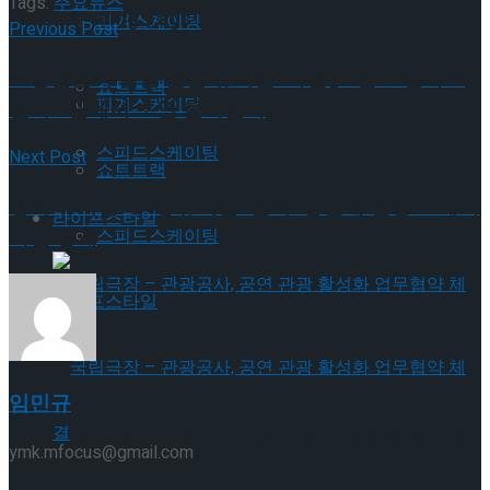
Tags:
주요뉴스
Trending Tags
피겨스케이팅
Previous Post
소방관들의 삶을 닮은 뮤지컬 ‘사칠’, 8월 드림아트
쇼트트랙
피겨스케이팅
센터 2관에서 초연 올라온다
스피드스케이팅
Next Post
쇼트트랙
창작 뮤지컬 대작, 뮤지컬 ‘벤허’ 상견례 현장 스케치
라이프스타일
사진 공개
스피드스케이팅
라이프스타일
임민규
국립극장 – 관광공사, 공연 관광 활성화 업무협
ymk.mfocus@gmail.com