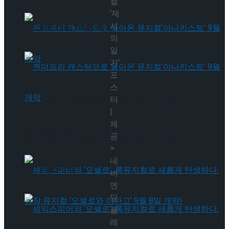
컬
‘제
타크로스드’ 9월 재연
시
의
일
기’
포
스
젠더프리 캐스팅으로 돌아온 뮤지컬’아나키스
터
|
제
트’ 9월 개막
공
젠더프리 캐스팅으로 돌아온 뮤지컬’아나키스
=
네
트’ 9월 개막
버
엔
딩
플
레