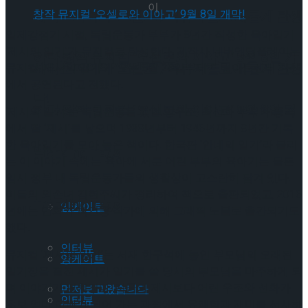
이
셰익스피어의 ‘오셀로’, 록뮤지컬로 새롭게 탄생
일제강점기 시절, 독립운동가 부부가 8년간 작성한 육아일기
‘제시의 일기’가 뮤지컬로 탄생한다. 제작사 네버엔딩플레이는
하다.창작 뮤지컬 ‘오셀로와 이아고’ 9월 8일 개
셰익스피어의 ‘오셀로’, 록뮤지컬로 새롭게 탄생
뮤지컬 ‘제시의 일기’가 오는 8월 29일부터 드림아트센터 3관
에서 공연된다고 전했다.
막!
하다.창작 뮤지컬 ‘오셀로와 이아고’ 9월 8일 개
‘제시의 일기’는 독립운동을 했던 양우조, 최선화 부부가 중국
에서 딸 ‘제시’를 낳으며 1938년부터 1946년까지 8년간 기록
한 육아일기를 모아 놓은 책이다. 한국판 ‘안네의 일기’라 불리
막!
Trending Tags
는 이 이야기 속에는 육아에 서툰 어린 부부의 육아기는 물론
임시 정부 내 독립운동가들의 생활상이 고스란히 담겨 있다.
이들의 외손녀 김현주씨가 정리하여 책으로 출판되었고, 2016
Trending Tags
앙케이트
년에는 만화가 박건웅 작가에 의해 그래픽 노블로 출간되기도
했다.
인터뷰
뮤지컬 ‘제시의 일기’는 서재 한구석에 놓인 부모님의 오래된
앙케이트
일기장을 펼친 제시가 일기를 쓸 당시의 부모님을 마주하게 되
며 이야기가 펼쳐진다. 지금의 제시보다 어린 우조와 선화가
먼저보고왔습니다
인터뷰
초보 엄마 아빠가 되어 가는 과정에서 유쾌함과 재미를 선사하