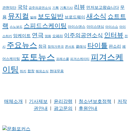
리뷰
국악
무
먼저보고왔습니다
관현악단
금주의공연소식
기획
기획기사
뮤지컬
새소식
보도일반
쇼트트
용
브로드웨이
발레
랙
스피드스케이팅
아이스댄스
아이스댄싱
스노보드
아이스쇼
아이
인터뷰
연극
이주의공연소식
앙케이트
오페라
스하키
영화
전
주요뉴스
타이틀
판소리
창극
클래식
페
시
창작가무극
콘서트
포토뉴스
피겨스케
어스케이팅
프레스콜
피겨스케이티
이팅
현대무용
합창
하키
해외소식
매체소개
|
기사제보
|
윤리강령
|
청소년보호정책
|
저작
권안내
|
광고문의
|
후원안내