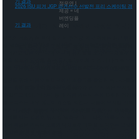
정우연 |
제공 = 네
버엔딩플
[현장스케치] 장하린-주혜원-황정율-허지유-
레이
우조와 선화가 쓴 육아 일기의 주인공,
제시
역에는 최근 뮤지
고나연, 2026 ISU 피겨 JGP 파견선수 선발전
컬 ‘멸화군’, 연극 ‘맥베스 레퀴엠’ 등 장르 불문 활발한 활동을
[현장스케치] 장하린-주혜원-황정율-허지유-
이어가고 있는
안유진
과 연극과 뮤지컬을 오가며 다채로운 매
력을 선보인
임강희
, 최근 뮤지컬 ‘보이체크 인 더 다크’로 오랜
프리 스케이팅 경기 결과
고나연, 2026 ISU 피겨 JGP 파견선수 선발전
만에 무대에 서며 반가움을 선사했던
최우리
가 캐스팅 되었다.
성공을 위해 맨몸으로 미국에서 초중고를 졸업한 뒤 나라를 되
프리 스케이팅 경기 결과
찾는 것에 힘을 보태고자 독립운동가가 된
우조
역은 뮤지컬
‘와일드그레이’, ‘비스티’ 등 매 작품 캐릭터 속에 따뜻한 인간애
를 보여주는 배우
정민
이 캐스팅 되었다. 더불어 뮤지컬 ‘신의
손가락’, ‘광주’ 등에서 자신만의 캐릭터를 만들어 내 관객들의
[현장스케치] 이규리-전효은-김지유-박하영,
신뢰를 받는
김찬호
, 뮤지컬 ‘멸화군’, ‘미드나잇: 앤틀러스’ 등
에서 폭넓은 캐릭터 소화와 다채로운 매력을 보여주는
고상호
2026 ISU 피겨 JGP 파견선수 선발전 프리 스케
가 같은 역으로 무대에 선다.
[현장스케치] 이규리-전효은-김지유-박하영,