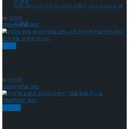
다.창작 뮤지컬 ‘오셀로와 이아고’ 9월 8일 개막!
by
이민정
[현장스케치] 장하린-주혜원-황정율-허지유-
2026년 07월 29일
고나연, 2026 ISU 피겨 JGP 파견선수 선발전
[현장스케치] 장하린-주혜원-황정율-허지유-
뮤지컬
프리 스케이팅 경기 결과
편지와 함께 찾아온 마법 같은 시간,창작 뮤지컬’연
고나연, 2026 ISU 피겨 JGP 파견선수 선발전
의 편지’ 오는 9월 관객과 만난다
프리 스케이팅 경기 결과
by
이민정
2026년 07월 29일
[현장스케치] 이규리-전효은-김지유-박하영,
공연일반
민우혁·조형균·유리아·김원빈, 10월 합동 콘서트
2026 ISU 피겨 JGP 파견선수 선발전 프리 스케
[현장스케치] 이규리-전효은-김지유-박하영,