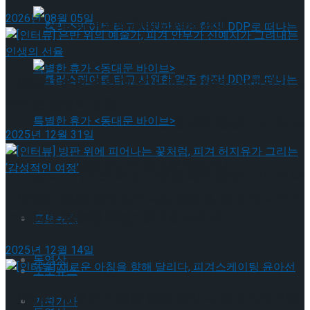
2026년 08월 05일
뮤지컬 배우와의 콜라보 제품 판매
[인터뷰] 은반 위의 예술가, 피겨 안무가 신예지가 그
려내는 인생의 선율
롤러스케이트 타고 시원한 맥주 한잔! DDP로 떠
2025년 12월 31일
나는 특별한 휴가 <동대문 바이브>
롤러스케이트 타고 시원한 맥주 한잔! DDP로 떠
[인터뷰] 빙판 위에 피어나는 꽃처럼, 피겨 허지유가
나는 특별한 휴가 <동대문 바이브>
그리는 ‘감성적인 여정’
포토뉴스
2025년 12월 14일
동영상
포토뉴스
[인터뷰] 새로운 아침을 향해 달리다, 피겨스케이팅
기획기사