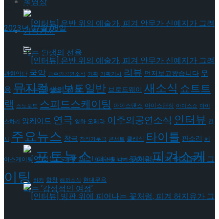
동영상
윤아선
2023년 07월 08일
기획기사
태그로 보기
리뷰
국악
무
먼저보고왔습니다
관현악단
금주의공연소식
기획
기획기사
뮤지컬
새소식
보도일반
쇼트트
용
브로드웨이
[인터뷰] 은반 위의 예술가, 피겨 안무가 신예지
발레
랙
스피드스케이팅
아이스댄스
아이스댄싱
스노보드
아이스쇼
아이
인터뷰
연극
이주의공연소식
가 그려내는 인생의 선율
앙케이트
오페라
스하키
영화
전
[인터뷰] 은반 위의 예술가, 피겨 안무가 신예지
주요뉴스
타이틀
판소리
창극
클래식
페
시
창작가무극
콘서트
포토뉴스
피겨스케
가 그려내는 인생의 선율
어스케이팅
프레스콜
피겨스케이티
이팅
현대무용
합창
하키
해외소식