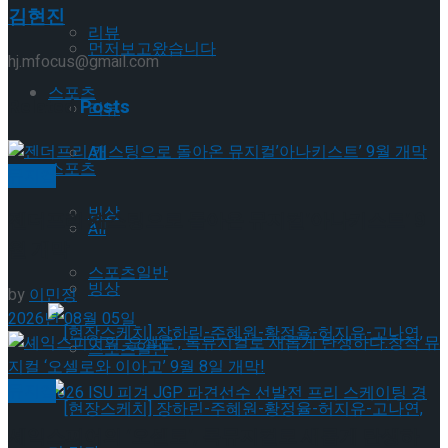
김현진
리뷰
먼저보고왔습니다
hj.mfocus@gmail.com
스포츠
Related
Posts
리뷰
All
스포츠
뮤지컬
빙상
젠더프리 캐스팅으로 돌아온 뮤지컬’아나키스트’ 9
All
월 개막
스포츠일반
빙상
by
이민정
2026년 08월 05일
스포츠일반
뮤지컬
셰익스피어의 ‘오셀로’, 록뮤지컬로 새롭게 탄생하