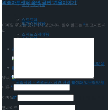
의숲아트센터 송년 공연 '겨울이야기'
Trending Tags
피겨스케이팅
답글 남기기
쇼트트랙
피겨스케이팅
이메일 주소는 공개되지 않습니다.
필수 필드는
*
로 표시됩니
다
스피드스케이팅
쇼트트랙
라이프스타일
스피드스케이팅
라이프스타일
댓글
*
이름
*
국립극장 – 관광공사, 공연 관광 활성화 업무협
이메일
*
웹사이트