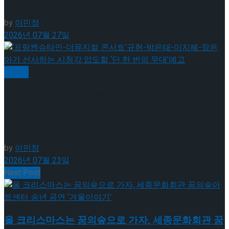
‘ONEPIECE’ 개최!
이팅 경기 결과
by
이민정
2026 ISU 피겨 JGP 파견선수 선발전 프리 스케
2026년 07월 27일
이팅 경기 결과
뮤지컬
‘프랑켄슈타인-더뮤지컬 콘서트’규현-박은태-이지
[현장스케치] 김민송-문지원-정수빈-이효원-
혜-장은아가 선사하는 시청각 압도할 ‘단 한 번의 무
대’예고
최진아, 2026 ISU 피겨 JGP 파견선수 선발전
[현장스케치] 김민송-문지원-정수빈-이효원-
by
이민정
프리 스케이팅 경기 결과
2026년 07월 23일
최진아, 2026 ISU 피겨 JGP 파견선수 선발전
Next Post
프리 스케이팅 경기 결과
Trending Tags
올 크리스마스는 꿈의숲으로 가자, 세종문화회관 꿈