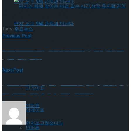
뮤지컬 ‘위키드’의 작곡가 스티븐 슈왈츠는 영화에 3개 이상의
새로운 넘버와 브로드웨이 공연 당시 편집된 1곡 이상의 노래
를 영화에 포함될 것이라고 밝혔다.
편지와 함께 찾아온 마법 같은 시간,창작 뮤지
Tags:
주요뉴스
Previous Post
컬’연의 편지’ 오는 9월 관객과 만난다
편지와 함께 찾아온 마법 같은 시간,창작 뮤지
제8기 DIMF 뮤지컬아카데미 교육생들의 창작뮤지
컬 9편 개봉박두
컬’연의 편지’ 오는 9월 관객과 만난다
Trending Tags
Next Post
올 크리스마스는 꿈의숲으로 가자, 세종문화회관 꿈
Trending Tags
앙케이트
의숲아트센터 송년 공연 ‘겨울이야기’
인터뷰
앙케이트
먼저보고왔습니다
인터뷰