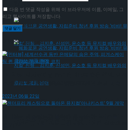
약 체결
국립극장 – 관광공사, 공연 관광 활성화 업무협
다음 번 댓글 작성을 위해 이 브라우저에 이름, 이메일, 그
리고 웹사이트를 저장합니다.
약 체결
이번주 인기뉴스
[인터뷰] 세계선수권 동반 은메달의 숨은 주역, 피겨
스케이팅 퀸 · 킹메이커 지현정 코치
혜화로운 공연생활, 자립준비 청년 후원 방송
2023년 06월 22일
‘비바! 뮤지컬’ 진행 … 김지훈, 신성민, 윤소호 등
혜화로운 공연생활, 자립준비 청년 후원 방송
젠더프리 캐스팅으로 돌아온 뮤지컬’아나키스트’ 9
뮤지컬 배우와의 콜라보 제품 판매
‘비바! 뮤지컬’ 진행 … 김지훈, 신성민, 윤소호 등
월 개막