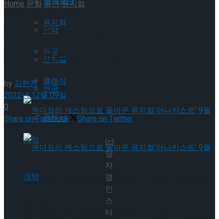
공연일반
Home
문화
공연
뮤지컬
뮤지컬
양자경, 뮤지컬 영화 ‘위키드’
국악
마담 모리블 역 출연 확정
연극
뮤지컬
클래식
by
김현진
연극
2022년 12월 09일
0
클래식
Share on Facebook
Share on Twitter
(c)
양
자
젠더프리 캐스팅으로 돌아온 뮤지컬’아나키스
경
인
스
트’ 9월 개막
타
젠더프리 캐스팅으로 돌아온 뮤지컬’아나키스