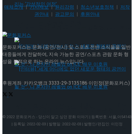
[인터뷰] 빙판 위에 피어나는 꽃처럼, 피겨 허지
매체소개
|
기사제보
|
윤리강령
|
청소년보호정책
|
저작
권안내
|
광고문의
|
후원안내
유가 그리는 ‘감성적인 여정’
[인터뷰] 빙판 위에 피어나는 꽃처럼, 피겨 허지
유가 그리는 ‘감성적인 여정’
문화포커스는 문화 (공연/전시) 및 스포츠 전반 소식들을 일반
대중들에게 전달하여, 지속 가능한 공연/스포츠 관람 문화 형
성을 목적으로 하는 온라인 뉴스입니다.
후원계좌: 카카오뱅크 3333-29-3135186 이민정(문화포커스)
[인터뷰] “세계 어디에도 없던 새로운 형태의
공연이 될 것”, ‘나 혼자만 레벨업 on ICE’ 배우
[인터뷰] “세계 어디에도 없던 새로운 형태의
© 2022 문화포커스 - 당신이 알고 싶던 문화 이야기 | 등록번호: 서울,아54143
이호원
| 등록일: 2022-02-03 | 발행일: 2022-02-03 | 발행인/편집인: 이민정
공연이 될 것”, ‘나 혼자만 레벨업 on ICE’ 배우