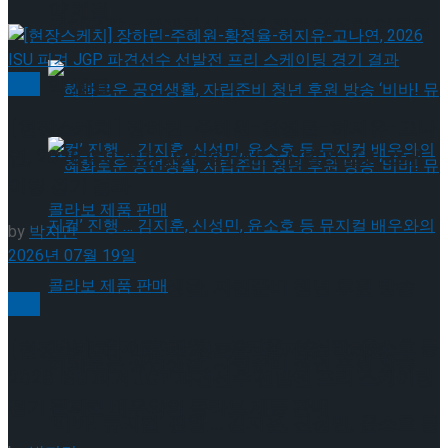
약 체결
국립극장 – 관광공사, 공연 관광 활성화 업무협
빙상
약 체결
[현장스케치] 장하린-주혜원-황정율-허지유-고나
연, 2026 ISU 피겨 JGP 파견선수 선발전 프리 스케
이팅 경기 결과
by
박지민
2026년 07월 19일
혜화로운 공연생활, 자립준비 청년 후원 방송
빙상
‘비바! 뮤지컬’ 진행 … 김지훈, 신성민, 윤소호 등
[현장스케치] 이규리-전효은-김지유-박하영,
혜화로운 공연생활, 자립준비 청년 후원 방송
2026 ISU 피겨 JGP 파견선수 선발전 프리 스케이팅
경기 결과
뮤지컬 배우와의 콜라보 제품 판매
‘비바! 뮤지컬’ 진행 … 김지훈, 신성민, 윤소호 등