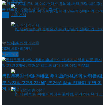
동영상
빙상
기획기사
[현장스케치] 주니어 아이스댄스 유레이나-챈 핸릭,
박인경-송 앤드류, 국제 주니어 무대 밟는다
by
박지민
[인터뷰] 은반 위의 예술가, 피겨 안무가 신예지
2026년 07월 19일
Next Post
가 그려내는 인생의 선율
[인터뷰] 은반 위의 예술가, 피겨 안무가 신예지
가 그려내는 인생의 선율
독립운동가 박열·가네코 후미코의 신념과 사랑을 다
룬 뮤지컬 '22년 2개월', 뜨거운 감동 전하며 초연 여
정 마무리
답글 남기기