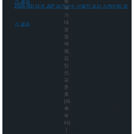
팅
국
가
대
[현장스케치] 장하린-주혜원-황정율-허지유-
표
정
고나연, 2026 ISU 피겨 JGP 파견선수 선발전
재
[현장스케치] 장하린-주혜원-황정율-허지유-
원,
김
프리 스케이팅 경기 결과
고나연, 2026 ISU 피겨 JGP 파견선수 선발전
민
선,
김
프리 스케이팅 경기 결과
준
호
(좌
[현장스케치] 이규리-전효은-김지유-박하영,
측
부
터)
2026 ISU 피겨 JGP 파견선수 선발전 프리 스케
｜
[현장스케치] 이규리-전효은-김지유-박하영,