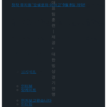
대
셰익스피어의 ‘오셀로’, 록뮤지컬로 새롭게 탄생
표
팀
하다.창작 뮤지컬 ‘오셀로와 이아고’ 9월 8일 개
훈
셰익스피어의 ‘오셀로’, 록뮤지컬로 새롭게 탄생
련
｜
막!
제
하다.창작 뮤지컬 ‘오셀로와 이아고’ 9월 8일 개
공
=
막!
Trending Tags
대
한
빙
Trending Tags
상
앙케이트
경
기
인터뷰
연
앙케이트
맹
먼저보고왔습니다
한국 스피드스케이팅 국가대표팀은 지난 2022/23 시즌 김민
인터뷰