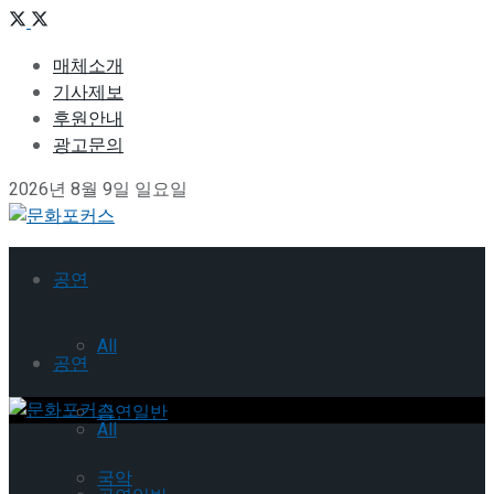
매체소개
기사제보
후원안내
광고문의
2026년 8월 9일 일요일
공연
All
공연
공연일반
All
국악