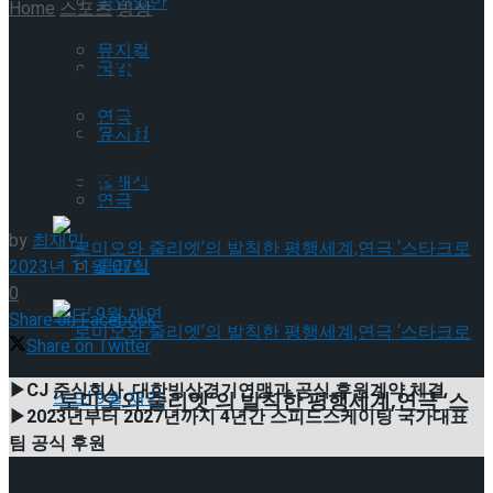
공연일반
Home
스포츠
빙상
뮤지컬
CJ, 스피드 국가대표와 밀라노
국악
까지… 대한빙상경기연맹과 공
연극
뮤지컬
식 후원 계약 체결
클래식
연극
by
최재민
클래식
2023년 11월 07일
0
Share on Facebook
Share on Twitter
▶CJ 주식회사, 대한빙상경기연맹과 공식 후원계약 체결
‘로미오와 줄리엣’의 발칙한 평행세계,연극 ‘스
▶2023년부터 2027년까지 4년간 스피드스케이팅 국가대표
팀 공식 후원
타크로스드’ 9월 재연
‘로미오와 줄리엣’의 발칙한 평행세계,연극 ‘스
대한빙상경기연맹이 CJ 주식회사와 공식 후원 계약을 체결했