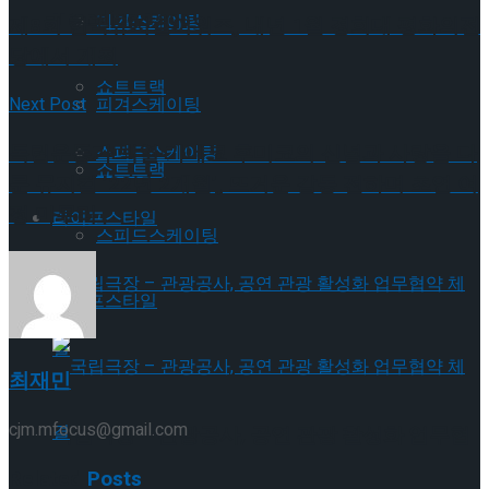
Trending Tags
피겨스케이팅
제8회 한국뮤지컬어워즈, 내년 1월 경희대 평화의전
당에서 개최
쇼트트랙
피겨스케이팅
Next Post
독립운동가 박열·가네코 후미코의 신념과 사랑을 다
스피드스케이팅
쇼트트랙
룬 뮤지컬 ’22년 2개월’, 뜨거운 감동 전하며 초연 여
정 마무리
라이프스타일
스피드스케이팅
라이프스타일
최재민
cjm.mfocus@gmail.com
국립극장 – 관광공사, 공연 관광 활성화 업무협
Related
Posts