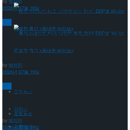
by
박지민
2026년 07월 19일
뮤지컬 배우와의 콜라보 제품 판매
빙상
[현장스케치] 김민송-문지원-정수빈-이효원-최진
아, 2026 ISU 피겨 JGP 파견선수 선발전 프리 스케
롤러스케이트 타고 시원한 맥주 한잔! DDP로 떠
이팅 경기 결과
by
박지민
나는 특별한 휴가 <동대문 바이브>
2026년 07월 19일
롤러스케이트 타고 시원한 맥주 한잔! DDP로 떠
빙상
나는 특별한 휴가 <동대문 바이브>
포토뉴스
[현장스케치] 최하빈 우승… 2026 ISU 피겨 JGP 파
견선수 선발전 남자 싱글 프리 스케이팅 경기 결과
동영상
포토뉴스
by
박지민
기획기사
2026년 07월 19일