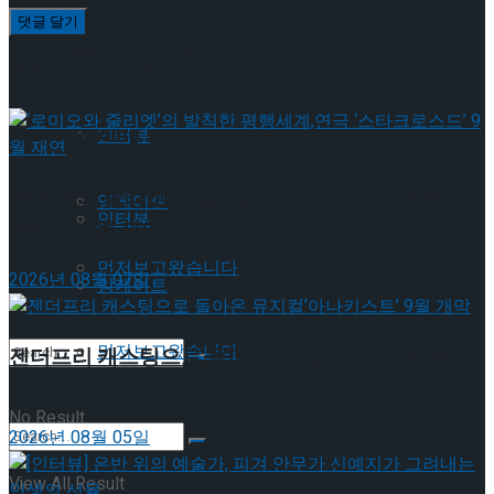
이호원
Trending Tags
이번주 인기뉴스
Trending Tags
인터뷰
‘로미오와 줄리엣’의 발칙한 평행세계,연극 ‘스타크
앙케이트
인터뷰
로스드’ 9월 재연
먼저보고왔습니다
2026년 08월 07일
앙케이트
먼저보고왔습니다
젠더프리 캐스팅으로 돌아온 뮤지컬’아나키스트’ 9
월 개막
No Result
2026년 08월 05일
View All Result