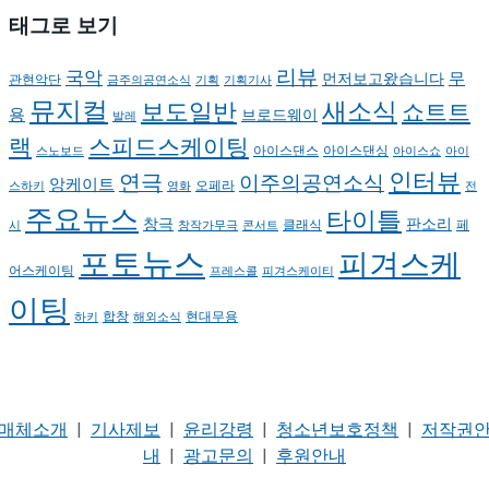
태그로 보기
리뷰
국악
무
먼저보고왔습니다
관현악단
금주의공연소식
기획
기획기사
뮤지컬
새소식
보도일반
쇼트트
용
브로드웨이
발레
랙
스피드스케이팅
아이스댄스
아이스댄싱
스노보드
아이스쇼
아이
인터뷰
연극
이주의공연소식
앙케이트
오페라
스하키
영화
전
주요뉴스
타이틀
판소리
창극
클래식
페
시
창작가무극
콘서트
포토뉴스
피겨스케
어스케이팅
프레스콜
피겨스케이티
이팅
현대무용
합창
하키
해외소식
매체소개
|
기사제보
|
윤리강령
|
청소년보호정책
|
저작권
내
|
광고문의
|
후원안내