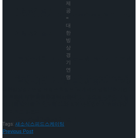
제
이팅 경기 결과
공
2026 ISU 피겨 JGP 파견선수 선발전 프리 스케
=
대
한
이팅 경기 결과
빙
상
경
[현장스케치] 김민송-문지원-정수빈-이효원-
기
연
최진아, 2026 ISU 피겨 JGP 파견선수 선발전
맹
[현장스케치] 김민송-문지원-정수빈-이효원-
대한빙상경기연맹 윤홍근 회장은 “세계적인 생활문화기업 CJ
프리 스케이팅 경기 결과
의 후원에 매우 든든하고 감사하다”며, “앞으로 대한민국 빙상
최진아, 2026 ISU 피겨 JGP 파견선수 선발전
이 더욱 발전할 수 있도록 CJ와 함께 아낌없이 지원해나갈
것”이라고 밝혔다.
프리 스케이팅 경기 결과
Trending Tags
Tags:
새소식
스피드스케이팅
Previous Post