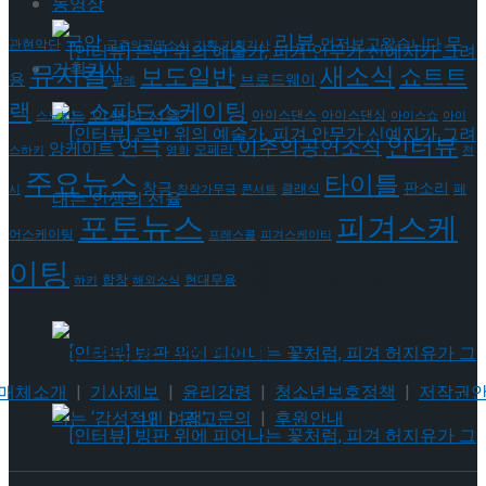
동영상
리뷰
국악
무
먼저보고왔습니다
관현악단
금주의공연소식
기획
기획기사
기획기사
뮤지컬
새소식
보도일반
쇼트트
용
브로드웨이
발레
랙
스피드스케이팅
아이스댄스
아이스댄싱
스노보드
아이스쇼
아이
인터뷰
연극
이주의공연소식
앙케이트
오페라
스하키
영화
전
주요뉴스
타이틀
판소리
창극
클래식
페
시
창작가무극
콘서트
[인터뷰] 은반 위의 예술가, 피겨 안무가 신예지
포토뉴스
피겨스케
어스케이팅
프레스콜
피겨스케이티
이팅
가 그려내는 인생의 선율
현대무용
[인터뷰] 은반 위의 예술가, 피겨 안무가 신예지
합창
하키
해외소식
가 그려내는 인생의 선율
매체소개
|
기사제보
|
윤리강령
|
청소년보호정책
|
저작권
내
|
광고문의
|
후원안내