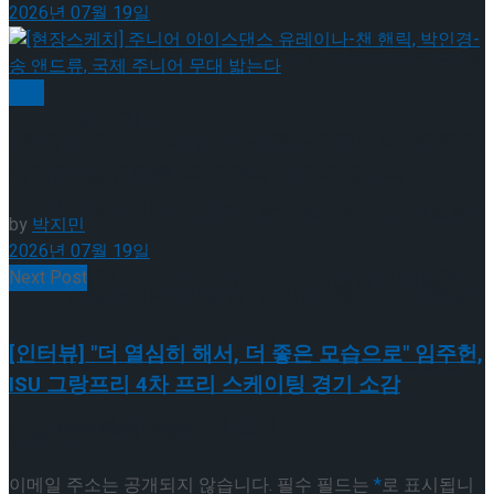
2026년 07월 19일
이팅 경기 결과
2026 ISU 피겨 JGP 파견선수 선발전 프리 스케
빙상
이팅 경기 결과
[현장스케치] 주니어 아이스댄스 유레이나-챈 핸릭,
박인경-송 앤드류, 국제 주니어 무대 밟는다
[현장스케치] 김민송-문지원-정수빈-이효원-
by
박지민
2026년 07월 19일
최진아, 2026 ISU 피겨 JGP 파견선수 선발전
Next Post
[현장스케치] 김민송-문지원-정수빈-이효원-
프리 스케이팅 경기 결과
[인터뷰] "더 열심히 해서, 더 좋은 모습으로" 임주헌,
최진아, 2026 ISU 피겨 JGP 파견선수 선발전
ISU 그랑프리 4차 프리 스케이팅 경기 소감
프리 스케이팅 경기 결과
Trending Tags
답글 남기기
이메일 주소는 공개되지 않습니다.
필수 필드는
*
로 표시됩니