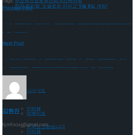
Tags:
주요뉴스
포토뉴스
피겨스케이팅
셰익스피어의 ‘오셀로’, 록뮤지컬로 새롭게 탄생
Previous Post
[현장스케치] 위서영, ISU 그랑프리 4차 프리 스케이
하다.창작 뮤지컬 ‘오셀로와 이아고’ 9월 8일 개
팅 런스루
셰익스피어의 ‘오셀로’, 록뮤지컬로 새롭게 탄생
막!
Next Post
하다.창작 뮤지컬 ‘오셀로와 이아고’ 9월 8일 개
[인터뷰] “더 열심히 해서, 더 좋은 모습으로” 임주
헌, ISU 그랑프리 4차 프리 스케이팅 경기 소감
막!
Trending Tags
Trending Tags
앙케이트
인터뷰
김현진
앙케이트
hj.mfocus@gmail.com
먼저보고왔습니다
인터뷰