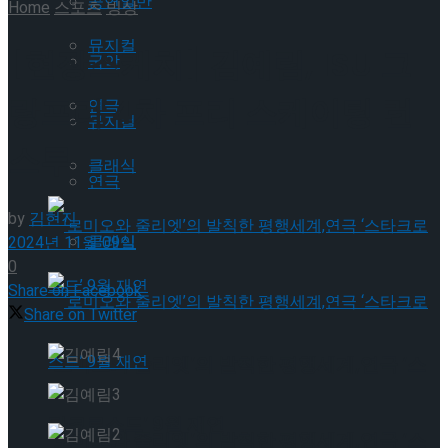
공연일반
Home
스포츠
빙상
뮤지컬
[현장스케치] 김예림, ISU 그
국악
랑프리 4차 프리 스케이팅 런
연극
뮤지컬
스루
클래식
연극
by
김현진
클래식
2024년 11월 09일
0
Share on Facebook
Share on Twitter
‘로미오와 줄리엣’의 발칙한 평행세계,연극 ‘스
타크로스드’ 9월 재연
‘로미오와 줄리엣’의 발칙한 평행세계,연극 ‘스