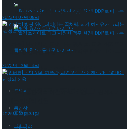
윤아선
뮤지컬 배우와의 콜라보 제품 판매
2023년 07월 08일
[인터뷰] 빙판 위에 피어나는 꽃처럼, 피겨 허지유가
롤러스케이트 타고 시원한 맥주 한잔! DDP로 떠
그리는 ‘감성적인 여정’
2025년 12월 14일
나는 특별한 휴가 <동대문 바이브>
롤러스케이트 타고 시원한 맥주 한잔! DDP로 떠
나는 특별한 휴가 <동대문 바이브>
포토뉴스
[인터뷰] 은반 위의 예술가, 피겨 안무가 신예지가 그
려내는 인생의 선율
동영상
포토뉴스
2025년 12월 31일
기획기사
태그로 보기