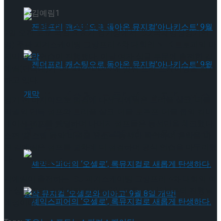
타크로스드’ 9월 재연
9일 오전 도쿄 국립 요요기 경기장에서 ISU(국제빙상경기연
맹) 주관 피겨스케이팅 그랑프리 4차 대회인 NHK 트로피의 마
지막 공식 연습이 진행됐다. 이날 여자 싱글 부문에 출전한 김
예림(단국대)가 ‘Je suis malade’에 맞춰 프리 스케이팅을 점검
하고 있다.
젠더프리 캐스팅으로 돌아온 뮤지컬’아나키스
경기 전 마지막으로 점검에 나선 김예림은 트리플 살코, 더블
악셀의 단독 점프와 트리플 살코-더블 토루프-더블 룹의 컴비
네이션 점프를 랜딩하며 나머지 점프들은 동선만을 체크했다.
트’ 9월 개막
젠더프리 캐스팅으로 돌아온 뮤지컬’아나키스
스핀 및 스텝 등의 비점프 요소는 동선만 확인하며 음악을 마
친 김예림은 점프를 몇차례 더 점검하며 공식 연습을 마무리했
다.
트’ 9월 개막
김예림이 출전하는 ISU 피겨스케이팅 그랑프리 4차 대회의 여
자 싱글 프리 스케이팅 경기는 9일 오후 7시 30분부터 진행될
예정이다.