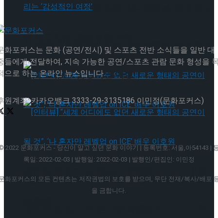
[인터뷰] 빙판 위에 피어나는 꽃처럼, 피겨 허지
유가 그리는 ‘감성적인 여정’
[인터뷰] 빙판 위에 피어나는 꽃처럼, 피겨 허지
문화포커스는 문화 (공연/전시) 및 스포츠 전반 소식들을 일반 대
중들에게 전달하여, 지속 가능한 공연/스포츠 관람 문화 형성을 
유가 그리는 ‘감성적인 여정’
적으로 하는 온라인 뉴스입니다.
후원계좌: 카카오뱅크 3333-29-3135186 이민정(문화포커스)
[인터뷰] “세계 어디에도 없던 새로운 형태의
© 2022 문화포커스 - 당신이 알고 싶던 문화 이야기 | 등록번호: 서울,아54143 | 
록일: 2022-02-03 | 발행일: 2022-02-03 | 발행인/편집인: 이민정
공연이 될 것”, ‘나 혼자만 레벨업 on ICE’ 배우
[인터뷰] “세계 어디에도 없던 새로운 형태의
문화포커스의 모든 컨텐츠는 저작권법의 보호를 받으며, 무단 전재/복사/배포 
을 금합니다.
이호원
공연이 될 것”, ‘나 혼자만 레벨업 on ICE’ 배우