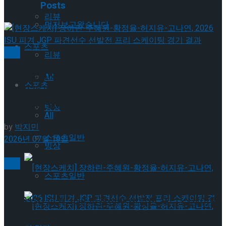
Related
Posts
리뷰
먼저보고왔습니다
스포츠
빙상
리뷰
[현장스케치] 장하린-주혜원-황정율-허지유-고나
All
스포츠
연, 2026 ISU 피겨 JGP 파견선수 선발전 프리 스케
이팅 경기 결과
빙상
All
by
박지민
스포츠일반
2026년 07월 19일
빙상
빙상
스포츠일반
[현장스케치] 이규리-전효은-김지유-박하영,
2026 ISU 피겨 JGP 파견선수 선발전 프리 스케이팅
경기 결과