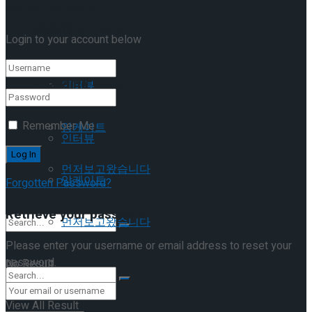
Welcome Back!
이호원
Trending Tags
Login to your account below
Trending Tags
인터뷰
Remember Me
앙케이트
인터뷰
먼저보고왔습니다
앙케이트
Forgotten Password?
Retrieve your password
먼저보고왔습니다
Please enter your username or email address to reset your
password.
No Result
View All Result