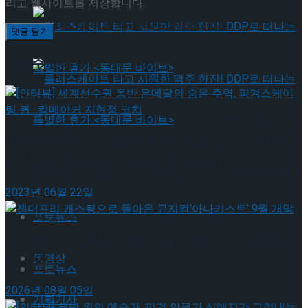
리고 웹사이트를 저장합니다.
뮤지컬 배우와의 콜라보 제품 판매
이번주 인기뉴스
롤러스케이트 타고 시원한 맥주 한잔! DDP로 떠
[인터뷰] 세계선수권 동반 은메달의 숨은 주역, 피겨
스케이팅 퀸 · 킹메이커 지현정 코치
나는 특별한 휴가 <동대문 바이브>
롤러스케이트 타고 시원한 맥주 한잔! DDP로 떠
2023년 06월 22일
나는 특별한 휴가 <동대문 바이브>
포토뉴스
젠더프리 캐스팅으로 돌아온 뮤지컬’아나키스트’ 9
동영상
월 개막
포토뉴스
2026년 08월 05일
기획기사