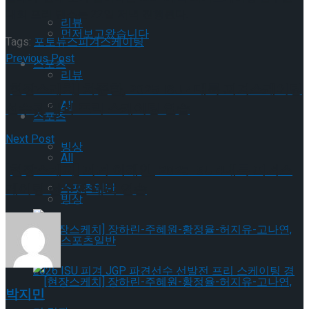
대회 프리 댄스는 22일 저녁 진행된다.
리뷰
먼저보고왔습니다
Tags:
포토뉴스
피겨스케이팅
Previous Post
스포츠
리뷰
[현장스케치] 차준환, 2025 ISU 4대륙 피겨스케이팅
All
선수권 대회 프리 스케이팅 연습
스포츠
Next Post
빙상
All
[현장스케치] 피겨 이해인, 2025 ISU 4대륙 피겨스
케이팅 선수권 대회 연습
스포츠일반
빙상
스포츠일반
박지민