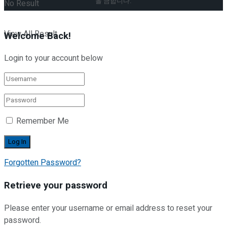
을 금합니다.
No Result
View All Result
Welcome Back!
Login to your account below
Remember Me
Forgotten Password?
Retrieve your password
Please enter your username or email address to reset your
password.