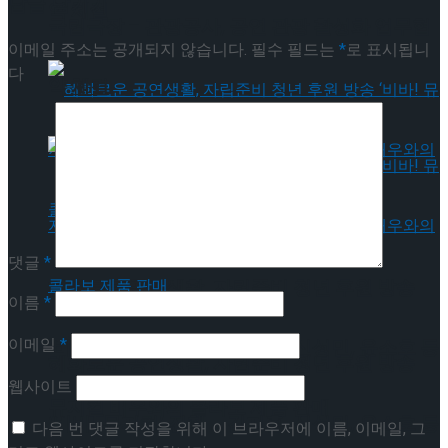
답글 남기기
약 체결
국립극장 – 관광공사, 공연 관광 활성화 업무협
이메일 주소는 공개되지 않습니다.
필수 필드는
*
로 표시됩니
다
약 체결
댓글
*
혜화로운 공연생활, 자립준비 청년 후원 방송
이름
*
이메일
*
‘비바! 뮤지컬’ 진행 … 김지훈, 신성민, 윤소호 등
혜화로운 공연생활, 자립준비 청년 후원 방송
웹사이트
뮤지컬 배우와의 콜라보 제품 판매
‘비바! 뮤지컬’ 진행 … 김지훈, 신성민, 윤소호 등
다음 번 댓글 작성을 위해 이 브라우저에 이름, 이메일, 그