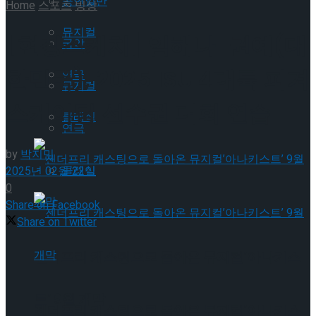
공연일반
Home
스포츠
빙상
뮤지컬
[현장스케치] 임해나-권예(대
국악
한민국), 2025 ISU 4대륙 피겨
연극
뮤지컬
스케이팅 선수권 대회 연습
클래식
연극
by
박지민
클래식
2025년 02월 22일
0
Share on Facebook
Share on Twitter
젠더프리 캐스팅으로 돌아온 뮤지컬’아나키스
트’ 9월 개막
젠더프리 캐스팅으로 돌아온 뮤지컬’아나키스