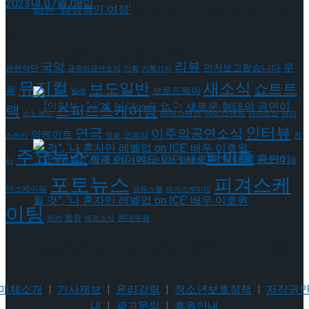
2023년 07월 08일
[인터뷰] 빙판 위에 피어나는 꽃처럼, 피겨 허지
태그로 보기
유가 그리는 ‘감성적인 여정’
[인터뷰] 빙판 위에 피어나는 꽃처럼, 피겨 허지
리뷰
국악
무
먼저보고왔습니다
관현악단
금주의공연소식
기획
기획기사
뮤지컬
새소식
보도일반
쇼트트
용
브로드웨이
발레
유가 그리는 ‘감성적인 여정’
랙
스피드스케이팅
아이스댄스
아이스댄싱
스노보드
아이스쇼
아이
인터뷰
연극
이주의공연소식
앙케이트
오페라
스하키
영화
전
주요뉴스
타이틀
판소리
창극
클래식
페
시
창작가무극
콘서트
포토뉴스
피겨스케
어스케이팅
프레스콜
피겨스케이티
[인터뷰] “세계 어디에도 없던 새로운 형태의
이팅
현대무용
합창
하키
해외소식
공연이 될 것”, ‘나 혼자만 레벨업 on ICE’ 배우
[인터뷰] “세계 어디에도 없던 새로운 형태의
이호원
매체소개
|
기사제보
|
윤리강령
|
청소년보호정책
|
저작권
공연이 될 것”, ‘나 혼자만 레벨업 on ICE’ 배우
내
|
광고문의
|
후원안내