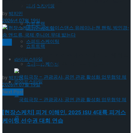
견선수 선발전 남자 싱글 프리 스케이팅 경기 결과
Trending Tags
피겨스케이팅
by
박지민
2026년 07월 19일
쇼트트랙
피겨스케이팅
스피드스케이팅
빙상
쇼트트랙
[현장스케치] 주니어 아이스댄스 유레이나-챈 핸릭,
라이프스타일
박인경-송 앤드류, 국제 주니어 무대 밟는다
스피드스케이팅
by
박지민
라이프스타일
2026년 07월 19일
Next Post
[현장스케치] 피겨 이해인, 2025 ISU 4대륙 피겨스
국립극장 – 관광공사, 공연 관광 활성화 업무협
케이팅 선수권 대회 연습