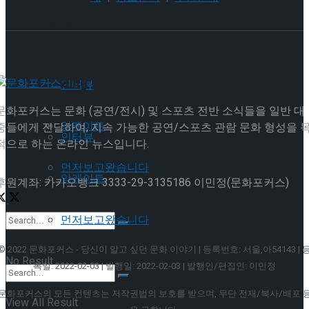
이호원
Trending Tags
Trending Tags
인터뷰
문화포커스는 문화 (공연/전시) 및 스포츠 전반 소식들을 일반 대
앙케이트
중들에게 전달하여, 지속 가능한 공연/스포츠 관람 문화 형성을 
인터뷰
적으로 하는 온라인 뉴스입니다.
먼저보고왔습니다
앙케이트
후원계좌: 카카오뱅크 3333-29-3135186 이민정(문화포커스)
먼저보고왔습니다
© 2022 문화포커스 - 당신이 알고 싶던 문화 이야기 | 등록번호: 서울,아54143 | 
No Result
록일: 2022-02-03 | 발행일: 2022-02-03 | 발행인/편집인: 이민정
문화포커스의 모든 컨텐츠는 저작권법의 보호를 받으며, 무단 전재/복사/배포 
View All Result