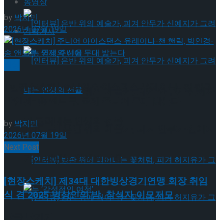
동영상
by
박지민
2026년 07월 19일
기획기사
빙상
[현장스케치] 주니어 아이스댄스 유레이나-챈 핸릭,
[인터뷰] 은반 위의 예술가, 피겨 안무가 신예지
박인경-송 앤드류, 국제 주니어 무대 밟는다
가 그려내는 인생의 선율
by
박지민
[인터뷰] 은반 위의 예술가, 피겨 안무가 신예지
2026년 07월 19일
Next Post
가 그려내는 인생의 선율
[현장스케치] 제34대 대한빙상경기연맹 회장 취임
식 겸 2025 빙상인의 밤, 참석자 이모저모
답글 남기기