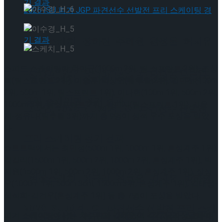
[현장스케치] 장하린-주혜원-황정율-허지유-
스피드 스케이팅이 차민규(1000m 2위, 팀 스프린트 2위), 조상
고나연, 2026 ISU 피겨 JGP 파견선수 선발전
[현장스케치] 장하린-주혜원-황정율-허지유-
혁(팀스프린트 2위), 이승훈-박상언(팀추월 2위), 김민선(100m
2위, 500m 1위, 팀스프린트 1위), 이나현(100m 1위, 500m 2위,
프리 스케이팅 경기 결과
1000m 3위, 팀스프린트 2위), 김민지(팀스프린트 1위), 김윤
고나연, 2026 ISU 피겨 JGP 파견선수 선발전
지-정유나(팀추월 3위)까지 총 9명이 성적 우수 포상을 받았
다.
프리 스케이팅 경기 결과
쇼트트랙에서는 최민정(500m 1위, 1000m 1위, 혼성계주 1위),
김길리(1500m 1위, 500m 2위, 1000m 2위, 혼성계주 1위), 박
지원(1500m 1위, 500m 2위, 1000m 2위, 혼성계주 1위), 장성
[현장스케치] 이규리-전효은-김지유-박하영,
우(1000m 1위, 500m 3dnl, 1500m 3위, 혼성계주 1위), 김태성-
심석희-김건우(혼성계주 1위) 등 총 7명이 포상을 받았다.
2026 ISU 피겨 JGP 파견선수 선발전 프리 스케
피겨 스케이팅에서는 차준환과 김채연이 각각 남자싱글과 여
[현장스케치] 이규리-전효은-김지유-박하영,