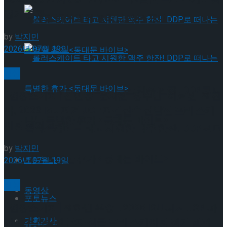
경기 결과
뮤지컬 배우와의 콜라보 제품 판매
by
박지민
2026년 07월 19일
빙상
롤러스케이트 타고 시원한 맥주 한잔! DDP로 떠
[현장스케치] 김민송-문지원-정수빈-이효원-최진
아, 2026 ISU 피겨 JGP 파견선수 선발전 프리 스케
나는 특별한 휴가 <동대문 바이브>
이팅 경기 결과
롤러스케이트 타고 시원한 맥주 한잔! DDP로 떠
by
박지민
나는 특별한 휴가 <동대문 바이브>
포토뉴스
2026년 07월 19일
빙상
동영상
포토뉴스
[현장스케치] 최하빈 우승… 2026 ISU 피겨 JGP 파
기획기사
견선수 선발전 남자 싱글 프리 스케이팅 경기 결과