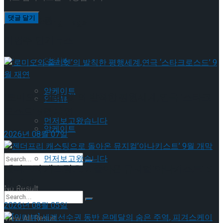
이호원
Trending Tags
이번주 인기뉴스
Trending Tags
인터뷰
앙케이트
‘로미오와 줄리엣’의 발칙한 평행세계,연극 ‘스타크
인터뷰
로스드’ 9월 재연
먼저보고왔습니다
앙케이트
2026년 08월 07일
먼저보고왔습니다
젠더프리 캐스팅으로 돌아온 뮤지컬’아나키스트’ 9
월 개막
No Result
2026년 08월 05일
View All Result