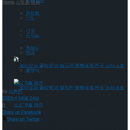
공연일반
Home
스포츠
빙상
뮤지컬
이수경 빙상경기연맹 신임 회
국악
장 취임식 및 빙상인의 밤 행사
연극
뮤지컬
성료 … “현장의 목소리에 귀기
클래식
연극
울이고 함께 고민하며 해답을
클래식
찾아 나가겠다.”
by
김현진
2025년 04월 24일
‘로미오와 줄리엣’의 발칙한 평행세계,연극 ‘스
0
Share on Facebook
Share on Twitter
타크로스드’ 9월 재연
‘로미오와 줄리엣’의 발칙한 평행세계,연극 ‘스