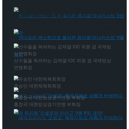
2025년 4월 23일 수요일 오후 5시, 서울 웨스틴 조선호텔 그랜
드볼룸에서 대한빙상경기연맹이 주최한 ‘이수경 회장 취임식
타크로스드’ 9월 재연
및 2025 빙상인의 밤’ 행사가 성황리에 개최됐다. 이번 행사는
이수경 신임 회장의 공식 취임을 기념하고, 지난 시즌 국제대
회에서 빼어난 성적을 거둔 선수 및 지도자들을 격려하는 자리
로 마련됐다.
젠더프리 캐스팅으로 돌아온 뮤지컬’아나키스
선수들을 독려하는 김재열 IOC 위원 겸 국제빙상
연맹회장
트’ 9월 개막
젠더프리 캐스팅으로 돌아온 뮤지컬’아나키스
유승민 대한체육회회장
트’ 9월 개막
홍정국 대한빙상경기연맹 부회장
이날 행사에는 김재열 국제올림픽위원회(IOC) 위원이자 국제
빙상연맹(ISU) 회장을 비롯해 유승민 대한체육회장, 강태선 서