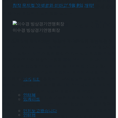
울시체육회장 등 체육계 주요 인사들이 참석해 축사를 전했다.
셰익스피어의 ‘오셀로’, 록뮤지컬로 새롭게 탄생
또한 대한빙상경기연맹 홍정국 부회장도 내빈 자격으로 단상
에 올라 새 회장의 앞날에 힘을 실었다.
하다.창작 뮤지컬 ‘오셀로와 이아고’ 9월 8일 개
셰익스피어의 ‘오셀로’, 록뮤지컬로 새롭게 탄생
이수경 빙상경기연맹회장
막!
이수경 회장은 취임사에서 “빙상은 차가운 얼음 위에서 펼쳐
하다.창작 뮤지컬 ‘오셀로와 이아고’ 9월 8일 개
지는 스포츠이지만, 그 바탕에는 누구보다도 뜨거운 열정이 있
다”라고 말하며 “모두가 함께 즐길 수 있는 빙상 환경을 조성하
막!
Trending Tags
고, 체계적인 선수 육성 시스템을 통해 유소년부터 국가대표까
지 단계별로 성장할 수 있는 기반을 마련하겠다”고 밝혔다. 이
어 “선수와 지도자가 안정된 환경에서 훈련에 전념할 수 있도
Trending Tags
록 지원과 복지체계를 강화하고, 국제빙상연맹과의 협력도 돈
앙케이트
독히 하여 글로벌 네트워크를 확대해 주요 국제대회 유치에 적
극 나서겠다”며 “연맹의 재정은 효율적으로 운영하고, 장기적
인터뷰
인 확보 방안을 마련해 지속 가능한 지원의 선순환 구조를 구
앙케이트
축할 것”이라 다짐했다. 그는 끝으로 “항상 열린 소통과 협력을
최우선의 가치로 삼고, 현장의 목소리에 귀 기울이며 함께 해
먼저보고왔습니다
인터뷰
답을 찾아나가겠다. 여러분의 변함없는 관심과 응원에 보답할