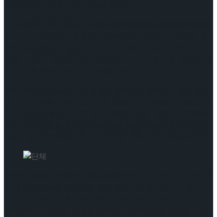
자싱글에서 1위를 하며 포상을 받았다.
이팅 경기 결과
2026 ISU 피겨 JGP 파견선수 선발전 프리 스케
마지막으로 2025 빙상인의 밤 유공 표창에는 김해문화관광재
단 시민스포츠센터 (공로상), 오봉택 대리 (최우수 직원상), 한
명섭 심판 (최우수 심판상, 스피드), 백철기 감독 (최우수 지도
이팅 경기 결과
자상, 스피드), 김민선 (우수 선수상, 스피드), 최민정 (최우수 선
수상, 쇼트트랙)이 수상의 영예를 안았다.
한편 포상금으로는 2025 세계 선수권에서 성적이 1등인 경우
[현장스케치] 김민송-문지원-정수빈-이효원-
엔 1000만원을, 2등은 300만원, 3등은 100만원을 수상했으며,
2025 하얼빈 동계 아시안 경기 대회의 경우 1등이 300만원을,
최진아, 2026 ISU 피겨 JGP 파견선수 선발전
2등은 150만원을, 3등은 100만원을 받았다. 팀이벤트의 경우
[현장스케치] 김민송-문지원-정수빈-이효원-
에는 1위가 150만원, 2위가 100만원. 3위는 70만원을 받았다.
프리 스케이팅 경기 결과
최진아, 2026 ISU 피겨 JGP 파견선수 선발전
행사는 새로운 집행부의 출범을 축하하고, 빙상계가 하나로 뭉
프리 스케이팅 경기 결과
쳐 대한민국 빙상의 미래를 함께 만들어가겠다는 의지를 다지
Trending Tags
는 의미 있는 자리로 마무리됐다. 코앞으로 다가온 2026 밀라
노·코르티나 담페초 동계올림픽에서 대한빙상경기연맹이 써