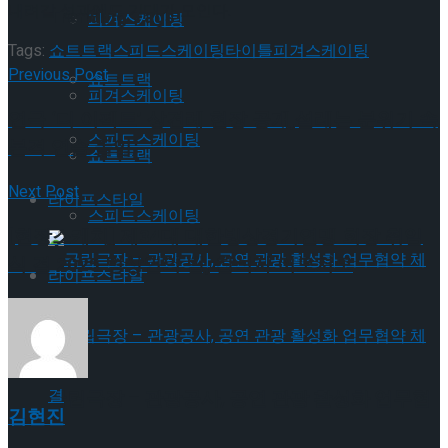
내려갈 성과에도 기대가 모인다.
Trending Tags
피겨스케이팅
Tags:
쇼트트랙
스피드스케이팅
타이틀
피겨스케이팅
Previous Post
쇼트트랙
피겨스케이팅
연극 ‘디 이펙트’ 상견례 현장 공개,설레는 분위기 속
스피드스케이팅
본격 연습 돌입
쇼트트랙
Next Post
라이프스타일
스피드스케이팅
[현장스케치] 제34대 대한빙상경기연맹 회장 취임
식 겸 2025 빙상인의 밤, 참석자 이모저모
라이프스타일
국립극장 – 관광공사, 공연 관광 활성화 업무협
김현진