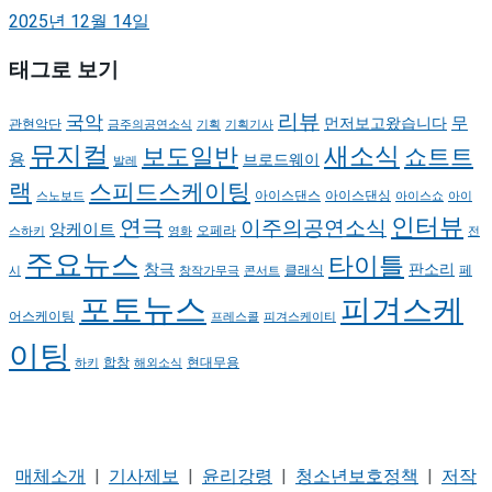
2025년 12월 14일
태그로 보기
리뷰
국악
무
먼저보고왔습니다
관현악단
금주의공연소식
기획
기획기사
뮤지컬
새소식
보도일반
쇼트트
용
브로드웨이
발레
랙
스피드스케이팅
아이스댄스
아이스댄싱
스노보드
아이스쇼
아이
인터뷰
연극
이주의공연소식
앙케이트
오페라
스하키
영화
전
주요뉴스
타이틀
판소리
창극
클래식
페
시
창작가무극
콘서트
포토뉴스
피겨스케
어스케이팅
프레스콜
피겨스케이티
이팅
현대무용
합창
하키
해외소식
매체소개
|
기사제보
|
윤리강령
|
청소년보호정책
|
저작