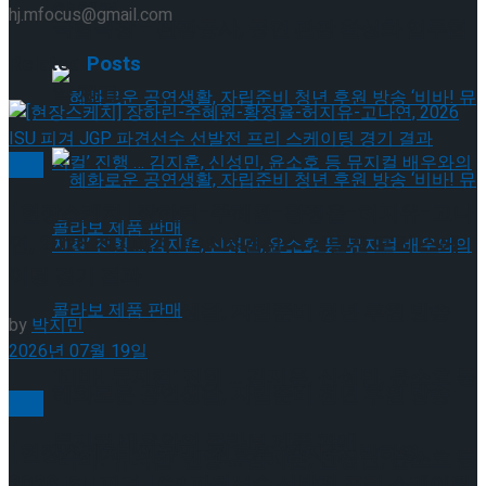
약 체결
hj.mfocus@gmail.com
국립극장 – 관광공사, 공연 관광 활성화 업무협
Related
Posts
약 체결
빙상
[현장스케치] 장하린-주혜원-황정율-허지유-고나
연, 2026 ISU 피겨 JGP 파견선수 선발전 프리 스케
이팅 경기 결과
혜화로운 공연생활, 자립준비 청년 후원 방송
by
박지민
2026년 07월 19일
‘비바! 뮤지컬’ 진행 … 김지훈, 신성민, 윤소호 등
혜화로운 공연생활, 자립준비 청년 후원 방송
빙상
뮤지컬 배우와의 콜라보 제품 판매
[현장스케치] 이규리-전효은-김지유-박하영,
‘비바! 뮤지컬’ 진행 … 김지훈, 신성민, 윤소호 등
2026 ISU 피겨 JGP 파견선수 선발전 프리 스케이팅