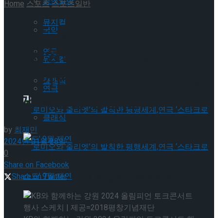
공연일반
Home
스포츠
스포츠일반
뮤지컬
레전드 올림피언 3인방 김연
국악
아-윤성빈-유승민, 솔직하고
연극
뮤지컬
진심 어린 소통으로 청소년들
클래식
연극
에게 특별한 경험 선사
클래식
by
최재민
2024년 01월 28일
0
Share on Facebook
‘로미오와 줄리엣’의 발칙한 평행세계,연극 ‘스
Share on Twitter
타크로스드’ 9월 재연
‘로미오와 줄리엣’의 발칙한 평행세계,연극 ‘스