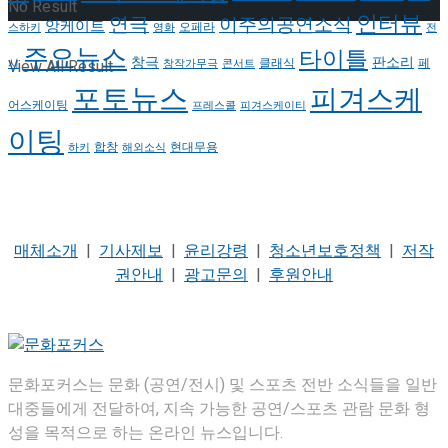
No Result
인터뷰
연극
이주의공연소식
앙케이트
오페라
스하키
영화
전
주요뉴스
타이틀
판소리
창극
클래식
페
View All Result
시
창작가무극
콘서트
포토뉴스
피겨스케
어스케이팅
프레스콜
피겨스케이티
이팅
현대무용
합창
하키
해외소식
매체소개
|
기사제보
|
윤리강령
|
청소년보호정책
|
저작
권안내
|
광고문의
|
후원안내
문화포커스는 문화 (공연/전시) 및 스포츠 전반 소식들을 일반
대중들에게 전달하여, 지속 가능한 공연/스포츠 관람 문화 형
성을 목적으로 하는 온라인 뉴스입니다.