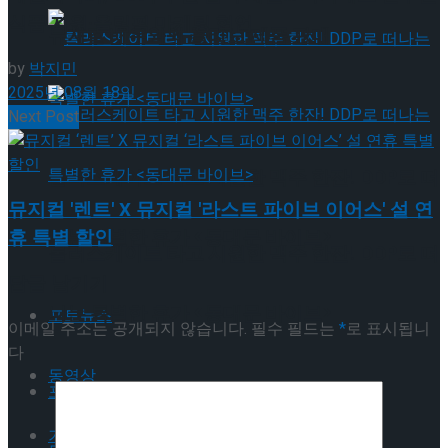
식품 지원·올림픽 마케팅 협업
뮤지컬 배우와의 콜라보 제품 판매
by
박지민
2025년 08월 18일
Next Post
롤러스케이트 타고 시원한 맥주 한잔! DDP로 떠
뮤지컬 '렌트' X 뮤지컬 '라스트 파이브 이어스' 설 연
휴 특별 할인
나는 특별한 휴가 <동대문 바이브>
롤러스케이트 타고 시원한 맥주 한잔! DDP로 떠
답글 남기기
나는 특별한 휴가 <동대문 바이브>
포토뉴스
이메일 주소는 공개되지 않습니다.
필수 필드는
*
로 표시됩니
다
동영상
포토뉴스
기획기사