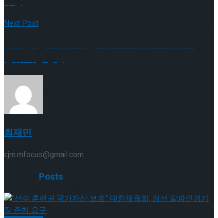
우승
이팅 경기 결과
2026 ISU 피겨 JGP 파견선수 선발전 프리 스케
Next Post
뮤지컬 ‘렌트’ X 뮤지컬 ‘라스트 파이브 이어스’ 설
이팅 경기 결과
연휴 특별 할인
[현장스케치] 김민송-문지원-정수빈-이효원-
최진아, 2026 ISU 피겨 JGP 파견선수 선발전
[현장스케치] 김민송-문지원-정수빈-이효원-
최재민
프리 스케이팅 경기 결과
cjm.mfocus@gmail.com
최진아, 2026 ISU 피겨 JGP 파견선수 선발전
Related
Posts
프리 스케이팅 경기 결과
Trending Tags