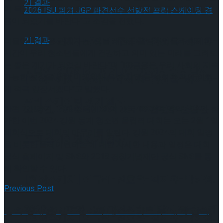
이 목표를 향해 더욱 힘차게 나아갈 수 있도록 조금이나마 도
움이 되었기를 바란다”고 소감을 전했다.
[현장스케치] 장하린-주혜원-황정율-허지유-
더불어 KB금융 관계자는 “오늘 레전드 올림피언들과 함께한
시간이 우리 청소년들에게 건강하고 의미 있는 미래를 그려보
는 좋은 계기가 되었길 바란다”며 “KB금융은 우리 사회의 지속
고나연, 2026 ISU 피겨 JGP 파견선수 선발전
가능한 성장을 위해 미래세대 육성 지원 등 사회적 책임 이행
[현장스케치] 장하린-주혜원-황정율-허지유-
에 적극 앞장서겠다”고 말했다.
프리 스케이팅 경기 결과
고나연, 2026 ISU 피겨 JGP 파견선수 선발전
한편 7개 경기, 15개 종목에 80여 개국 1,900여 명의 선수가 참
가한 이번 2024 강원 동계 청소년 올림픽 대회는 오는 2월 1일
폐회식으로 대회의 마무리를 알린다. 강원 2024의 대회 일정
프리 스케이팅 경기 결과
을 비롯한‘플레이윈터존’에 대한 자세한 내용과 일정은 대회
공식 홈페이지 및 SNS와 2018 평창기념재단 공식 SNS를 통
해 확인할 수 있다.
[현장스케치] 이규리-전효은-김지유-박하영,
Previous Post
2026 ISU 피겨 JGP 파견선수 선발전 프리 스케
빙속 정재원, 월드컵 5차 매스스타트 두 대회 연속
[현장스케치] 이규리-전효은-김지유-박하영,