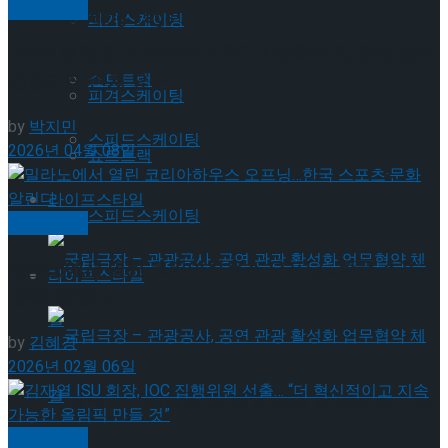
스포츠일반
Trending Tags
피겨스케이팅
“선수 훈련권·국가자산 보호” 대한체육회, 정선 알파
쇼트트랙
인경기장 존치 요구
피겨스케이팅
by
박지민
스피드스케이팅
2026년 04월 08일
쇼트트랙
라이프스타일
스피드스케이팅
스포츠일반
밀라노에서 열린 코리아하우스 오프닝…한국 스포츠
라이프스타일
·문화 알린다
by
김혜경
2026년 02월 06일
국립극장 – 관광공사, 공연 관광 활성화 업무협
스포츠일반