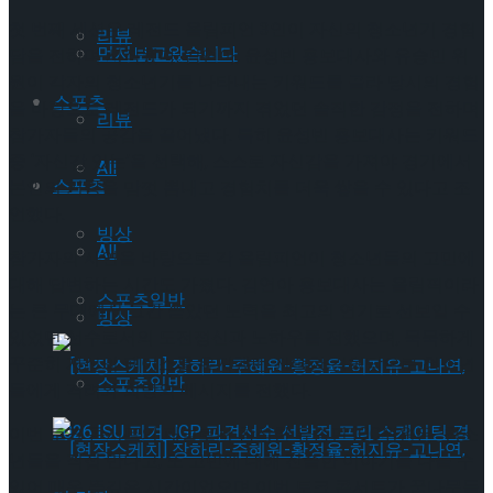
첫 번째 세션은 레전드 올림피언 3인이 자신의 청소년기 경험
리뷰
먼저보고왔습니다
담을 전하며 시작됐다. 김연아, 윤성빈 홍보대사와 유승민 위
원이 각자의 청소년기를 나타내는 키워드를 골라 당시의 경험
스포츠
을 바탕으로 레전드가 되기까지 겪었던 솔직한 감정을 전하며
리뷰
참가자들의 공감을 끌어냈다. 특히 윤성빈 홍보대사는 키워드
중 ‘자신감 있는’을 선택해, 스스로 자신감을 가져야 경기에서
All
스포츠
본인의 기량을 맘껏 뽐내고 경험치를 더욱 쌓을 수 있다고 조
언했다.
빙상
All
참가자의 사연을 바탕으로 각 올림피언이 청소년들의 고민에
대해 답변하는 시간도 가졌다. 김연아 홍보대사는 올림픽이라
스포츠일반
는 큰 무대에서 그간 쏟았던 노력을 최고의 연기로 선보일 수
빙상
있었던 선수로서의 도전정신과 노하우를 전했으며, 묵묵하게
꾸준히 자신의 페이스를 유지했던 진솔한 경험담으로 청소년
스포츠일반
들에게 격려와 희망의 메시지를 전했다.
이번 토크 콘서트의 패널로서 참석한 유승민 IOC위원은 “청소
년들을 직접 만나고, 또 고민에 대해 진솔한 이야기를 나눌 수
있어 매우 뜻깊은 시간이었으며 이번 토크 콘서트가 꿈나무들