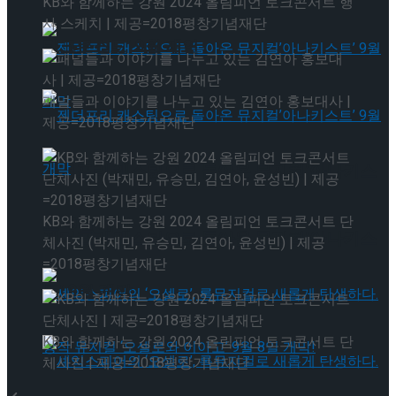
KB와 함께하는 강원 2024 올림피언 토크콘서트 행
사 스케치 | 제공=2018평창기념재단
타크로스드’ 9월 재연
패널들과 이야기를 나누고 있는 김연아 홍보대사 |
제공=2018평창기념재단
젠더프리 캐스팅으로 돌아온 뮤지컬’아나키스
KB와 함께하는 강원 2024 올림피언 토크콘서트 단
트’ 9월 개막
젠더프리 캐스팅으로 돌아온 뮤지컬’아나키스
체사진 (박재민, 유승민, 김연아, 윤성빈) | 제공
=2018평창기념재단
트’ 9월 개막
KB와 함께하는 강원 2024 올림피언 토크콘서트 단
체사진 | 제공=2018평창기념재단