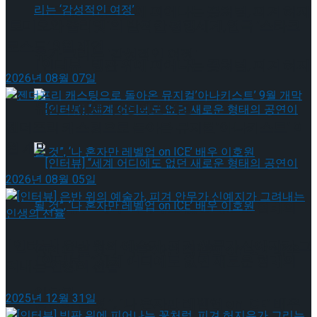
[인터뷰] 빙판 위에 피어나는 꽃처럼, 피겨 허지
‘로미오와 줄리엣’의 발칙한 평행세계,연극 ‘스타크
로스드’ 9월 재연
유가 그리는 ‘감성적인 여정’
[인터뷰] 빙판 위에 피어나는 꽃처럼, 피겨 허지
2026년 08월 07일
유가 그리는 ‘감성적인 여정’
젠더프리 캐스팅으로 돌아온 뮤지컬’아나키스트’ 9
월 개막
2026년 08월 05일
[인터뷰] “세계 어디에도 없던 새로운 형태의
[인터뷰] 은반 위의 예술가, 피겨 안무가 신예지가 그
공연이 될 것”, ‘나 혼자만 레벨업 on ICE’ 배우
[인터뷰] “세계 어디에도 없던 새로운 형태의
려내는 인생의 선율
이호원
2025년 12월 31일
공연이 될 것”, ‘나 혼자만 레벨업 on ICE’ 배우