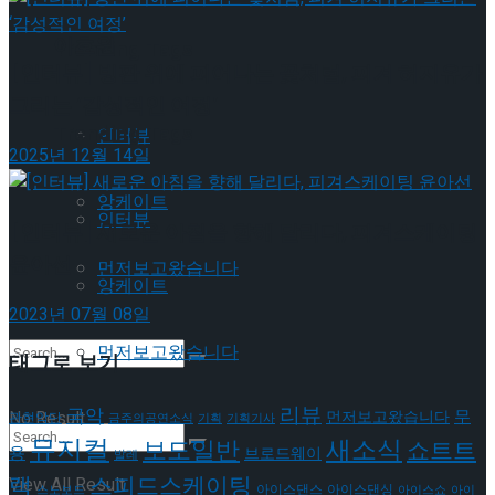
이호원
Trending Tags
[인터뷰] 빙판 위에 피어나는 꽃처럼, 피겨 허지유가
그리는 ‘감성적인 여정’
Trending Tags
인터뷰
2025년 12월 14일
앙케이트
인터뷰
[인터뷰] 새로운 아침을 향해 달리다, 피겨스케이팅
윤아선
먼저보고왔습니다
앙케이트
2023년 07월 08일
먼저보고왔습니다
태그로 보기
리뷰
국악
무
No Result
먼저보고왔습니다
관현악단
금주의공연소식
기획
기획기사
뮤지컬
새소식
보도일반
쇼트트
용
브로드웨이
발레
랙
스피드스케이팅
View All Result
아이스댄스
아이스댄싱
스노보드
아이스쇼
아이