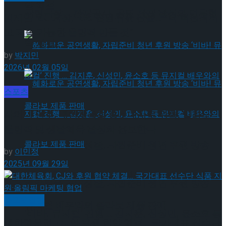
약 체결
국립극장 – 관광공사, 공연 관광 활성화 업무협
김재열 ISU 회장, IOC 집행위원 선출… “더 혁신적이
고 지속 가능한 올림픽 만들 것”
약 체결
by
박지민
2026년 02월 05일
스포츠
샤이니 민호, 대한체육회 홍보대사로 위촉, 밀라노
올림픽 및 생활체육 활성화 홍보한다
혜화로운 공연생활, 자립준비 청년 후원 방송
by
이민정
2025년 09월 29일
‘비바! 뮤지컬’ 진행 … 김지훈, 신성민, 윤소호 등
혜화로운 공연생활, 자립준비 청년 후원 방송
스포츠일반
뮤지컬 배우와의 콜라보 제품 판매
‘비바! 뮤지컬’ 진행 … 김지훈, 신성민, 윤소호 등
대한체육회, CJ와 후원 협약 체결… 국가대표 선수단