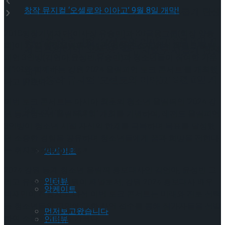
셰익스피어의 ‘오셀로’, 록뮤지컬로 새롭게 탄생
2018평창기념재단(이사장 유승민)과 KB금융그룹(회장 양종
하다.창작 뮤지컬 ‘오셀로와 이아고’ 9월 8일 개
희)이 28일 평창올림픽기념관(평창군 소재)에서 레전드 올림
셰익스피어의 ‘오셀로’, 록뮤지컬로 새롭게 탄생
피언 3인방(김연아,윤성빈,유승민)과 청소년들이 참여한 가운
데‘KB와 함께하는 강원 2024 올림피언 토크 콘서트’를 개최했
막!
하다.창작 뮤지컬 ‘오셀로와 이아고’ 9월 8일 개
다고 밝혔다.
이번 토크 콘서트는 아시아 최초의 청소년 올림픽인 ‘2024 강
막!
Trending Tags
원 동계청소년 올림픽대회’ 개최를 기념하여, 레전드 올림피언
3인방이 청소년 시절 자신의 한계를 극복하며 목표를 달성했
던 소중한 경험을 공유하며 청소년들에게 꿈과 희망을 전한다
Trending Tags
는 취지로 기획됐다.
앙케이트
2024 강원 동계 청소년 올림픽 홍보대사인 김연아, 윤성빈 그
인터뷰
리고 유승민 IOC 위원이 패널로서, 강원 2024 홍보대사 배우
앙케이트
박재민이 진행자로 나선 이번 토크 콘서트는 미래와 진로 선택
등 청소년들의 고민에 대한 사연 접수를 통해 참가자들을 선발
먼저보고왔습니다
하여 소통의 시간을 가졌다.
인터뷰