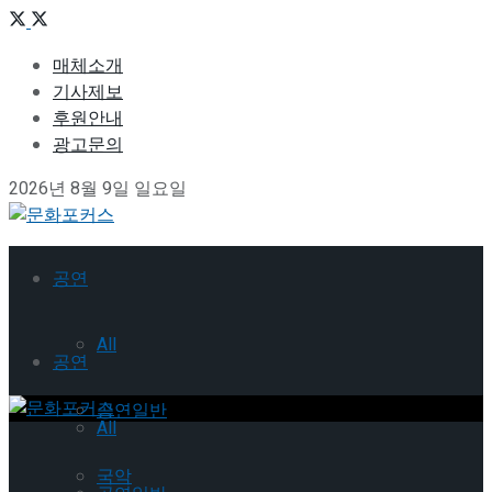
매체소개
기사제보
후원안내
광고문의
2026년 8월 9일 일요일
공연
All
공연
공연일반
All
국악