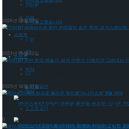
먼저보고왔습니다
인터뷰
젠더프리 캐스팅으로 돌아온 뮤지컬’아나키스트’ 9월
리뷰
2026년 08월 05일
먼저보고왔습니다
스포츠
리뷰
[인터뷰] 세계선수권 동반 은메달의 숨은 주역, 피겨
All
2023년 06월 22일
스포츠
빙상
[인터뷰] 은반 위의 예술가, 피겨 안무가 신예지가 
All
2025년 12월 31일
스포츠일반
빙상
젠더프리 캐스팅으로 돌아온 뮤지컬’아나키스트’ 9월
스포츠일반
0
[현장스케치] 장하린-주혜원-황정율-허지유-고나연