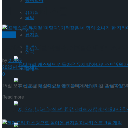
공연일반
[태그:]
프레스콜
뮤지컬
국악
연극
뮤지컬
뮤지컬
[프레스콜] 뮤지컬 ‘마틸다’, 기적같은 네 명의 소녀가
클래식
연극
by
이지윤
2022년 10월 28일
클래식
0
19일 오후 신도림 대성디큐브아트센터에서 뮤지컬 ‘마틸다’ 프레스
젠더프리 캐스팅으로 돌아온 뮤지컬’아나키스트’
Details
Read more
젠더프리 캐스팅으로 돌아온 뮤지컬’아나키스트’
이주의 인기뉴스