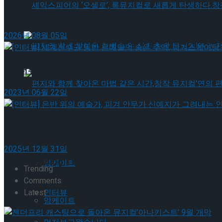
셰익스피어의 ‘오셀로’, 록뮤지컬로 새롭게 탄생하
젠더프리 캐스팅으로 돌아온 뮤지컬’아나키스트’ 9월
2026년 08월 05일
셰익스피어의 ‘오셀로’, 록뮤지컬로 새롭게 탄생하
[인터뷰] 세계선수권 동반 은메달의 숨은 주역, 피겨
편지와 함께 찾아온 마법 같은 시간,창작 뮤지컬’
2023년 06월 22일
편지와 함께 찾아온 마법 같은 시간,창작 뮤지컬’
Trending Tags
[인터뷰] 은반 위의 예술가, 피겨 안무가 신예지가 
2025년 12월 31일
Trending Tags
앙케이트
Trending
Comments
인터뷰
Latest
앙케이트