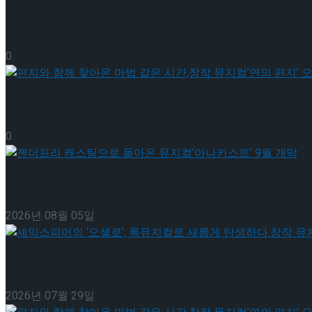
셰익스피어의 ‘오셀로’, 록뮤지컬로 새롭게 탄생하다.창
[현장스케치] 장하린-주혜원-황정율-허지유-고나연
0
[현장스케치] 이규리-전효은-김지유-박하영, 202
편지와 함께 찾아온 마법 같은 시간,창작 뮤지컬’연의 
0
[현장스케치] 이규리-전효은-김지유-박하영, 202
젠더프리 캐스팅으로 돌아온 뮤지컬’아나키스트’ 9월
[현장스케치] 김민송-문지원-정수빈-이효원-최진아
2026년 08월 05일
셰익스피어의 ‘오셀로’, 록뮤지컬로 새롭게 탄생하다.창
[현장스케치] 김민송-문지원-정수빈-이효원-최진아
Trending Tags
2026년 07월 29일