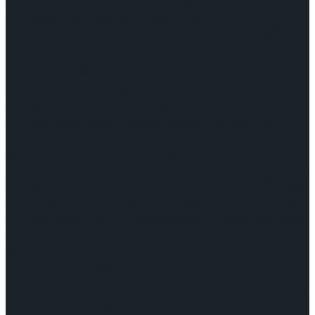
2014년 국립 오페라단 ‘천생연분’ 이후 국내 무대에는 처음 선
프리 스케이팅 경기 결과
다. 박종원 지휘자와 성악가, 서울시합창단이 만들어내는 무대
고나연, 2026 ISU 피겨 JGP 파견선수 선발전
의 감동은 관객과 함께 부르게 될‘할렐루야’에서 정점에 달할
것으로 예상된다. 박종원 서울시합창단장은 “코로나19를 견뎌
프리 스케이팅 경기 결과
내고 일상을 회복하고 있는 관객들과 힘차게‘할렐루야’를 연주
하며, 음악이 주는 감동을 관객들과 나누고자 한다”고 밝혔다.
관객들은 입장시 배부받은 악보를 보며, 연주 중 지휘자의 지
휘에 맞춰 서울시합창단과 함께 노래를 부를 예정이다.
[현장스케치] 이규리-전효은-김지유-박하영,
세계 3대 오라토리오 중 하나! ‘헨델의 메시아’
2026 ISU 피겨 JGP 파견선수 선발전 프리 스케
[현장스케치] 이규리-전효은-김지유-박하영,
전 세계적으로 가장 많이 연주되는‘메시아’는 3주 만에 작곡된
최고의 걸작으로 하이든‘천지창조’, 멘델스존‘엘리아’와 더불어
이팅 경기 결과
세계 3대 오라토리오로 손꼽힌다. 헨델은 오라토리오를 통하
2026 ISU 피겨 JGP 파견선수 선발전 프리 스케
여 기독교적인 교회나 구원사상보다는 오페라같은 극적 흥미
를 추구하고 있어서 변형된 오페라 또는 종교적 오페라로 보아
이팅 경기 결과
도 무리가 아니다. 일반적으로 오페라는 음악적 구성이나 소재
에서 무대 예술이 갖추어야 하는 연기, 의상, 무대 장치 등에 따
라서 제한된 표현이 불가하였으나 오라토리오는 다른 음악 분