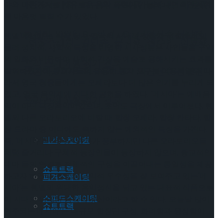
[현장스케치] 김민송-문지원-정수빈-이효원-
야와 마찬가지로 자유로운 음악 표현이 가능해 내면적인 세계
를 마음껏 펼칠 수가 있었다.
최진아, 2026 ISU 피겨 JGP 파견선수 선발전
헨델‘메시아’는 작곡 당시 영국의 시대적 상황과 적절하게 맞
[현장스케치] 김민송-문지원-정수빈-이효원-
물려 정치적, 사회적 특성을 반영한 시사성높은 사안들을 구약
의 일화와 비유하여 사회적 긴장을 예술로 용해시키는 효과를
프리 스케이팅 경기 결과
최진아, 2026 ISU 피겨 JGP 파견선수 선발전
발휘하였기에 통치자들의 유용한 통치 도구로 이용되었다. 따
라서 영국 청중들에게는 오페라보다 더 많은 인기를 누리게 되
었고, 영국 음악계에 지대한 공헌을 하였다. ‘메시아’는 예배음
프리 스케이팅 경기 결과
Trending Tags
악이 아닌 극장음악이었으며, 초연도 극장에서 이루어졌다. 헨
델의 다른 오라토리오에 비할 때 합창 오페라, 합창 칸타타, 합
창 드라마 중 어디에도 속하지 않는 예외적인 특징을 가진다.
Trending Tags
피겨스케이팅
즉, ‘메시아’는 극적인 효과가 풍부하지만 다른 오라토리오들
처럼 줄거리나 구체적 등장인물이 등장하지 않으며, 종교적인
테마 들의 연결로 전체적인 구성을 이끌어내는 통일성을 제공
쇼트트랙
하고자 하였다. 헨델의 음악적 우수성을 잘 보여주고 있는‘메
피겨스케이팅
시아’는 헨델의 위대한 음악정신을 담고 있는 대표적 작품으로
스피드스케이팅
이 시대의 위대한 음악적 유산이라고 할 수 있다. 오늘날 많이
쇼트트랙
연주되는‘메시아’는 대규모 합창단 구성, 화려함과 웅장함이