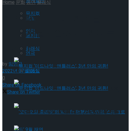
공연일반
Home
문화
공연
클래식
뮤지컬
한여름에 만나는 한겨울 레퍼
국악
토리, 서울시합창단 ‘한여름의
연극
뮤지컬
메시아’
클래식
연극
by
임민규
클래식
2022년 07월 06일
0
Share on Facebook
뮤지컬 ‘미드나잇 : 앤틀러스’, 3년 만의 귀환!
Share on Twitter
뮤지컬 ‘미드나잇 : 앤틀러스’, 3년 만의 귀환!