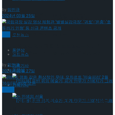
by
임민규
나는 특별한 휴가 <동대문 바이브>
2024년 03월 25일
롤러스케이트 타고 시원한 맥주 한잔! DDP로 떠
나는 특별한 휴가 <동대문 바이브>
국악
포토뉴스
국립극장 실감 영상 체험관 ‘별별실감극장’, ‘귀
동영상
토’-‘온춤’-‘호두까기 인형’ 등 신규 콘텐츠 공개
포토뉴스
by
임민규
기획기사
동영상
2024년 02월 27일
기획기사
클래식
판타지 영화 같은 환상적인 무대, 모차르트 ‘마술피
리’ 2월 16일(목) 티켓 오픈