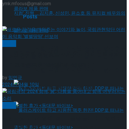
ymk.mfocus@gmail.com
Related
Posts
혜화로운 공연생활, 자립준비 청년 후원 방송
클래식
‘비바! 뮤지컬’ 진행 … 김지훈, 신성민, 윤소호 등
혜화로운 공연생활, 자립준비 청년 후원 방송
새로운 감각을 깨워주는 이야기와 놀이, 국립관현악
단 어린이 음악회 ‘별별땅땅’ 선보여
뮤지컬 배우와의 콜라보 제품 판매
‘비바! 뮤지컬’ 진행 … 김지훈, 신성민, 윤소호 등
by
임민규
2024년 04월 10일
뮤지컬 배우와의 콜라보 제품 판매
클래식
국립극장 ‘2024 함께, 봄’, 다름을 품어내고 함께 어
우러지는 소리
롤러스케이트 타고 시원한 맥주 한잔! DDP로 떠