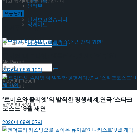
리고 웹사이트를 저장합니다.
앙케이트
인터뷰
먼저보고왔습니다
앙케이트
이번주 인기뉴스
먼저보고왔습니다
뮤지컬 ‘미드나잇 : 앤틀러스’, 3년 만의 귀환!
No Result
2026년 08월 10일
View All Result
No Result
‘로미오와 줄리엣’의 발칙한 평행세계,연극 ‘스타크
View All Result
로스드’ 9월 재연
2026년 08월 07일