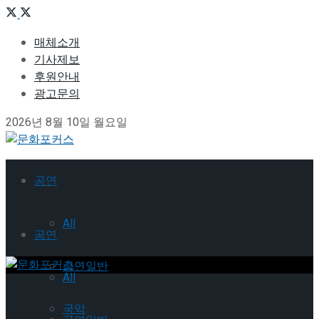
매체소개
기사제보
후원안내
광고문의
2026년 8월 10일 월요일
공연
All
공연
공연일반
All
국악