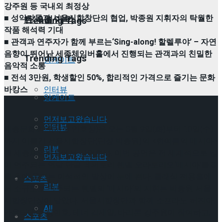
강주원 등 국내외 최정상
■ 성악가들과 서울시합창단의 협업, 박종원 지휘자의 탁월한
트’ 9월 개막
Trending Tags
작품 해석력 기대
■ 관객과 연주자가 함께 부르는‘Sing-along! 할렐루야’ – 자연
음향이 뛰어난 세종체임버홀에서 진행되는 관객과의 친밀한
Trending Tags
앙케이트
음악적 소통
■ 전석 3만원, 학생할인 50%, 합리적인 가격으로 즐기는 문화
바캉스
인터뷰
앙케이트
먼저보고왔습니다
인터뷰
세종문화회관(사장 안호상)은 오는 8월 9일(화)부터 10일(수)
까지 이틀간 서울시합창단(단장 박종원)의 <한여름의 메시아>
리뷰
를 세종체임버홀에서 공연한다. 이번 공연은 전 세계적으로 많
먼저보고왔습니다
이 연주되는 연말 단골 레퍼토리 헨델 오라토리오‘메시아’를 8
월 초에 올리는 이색적인 발상이 눈에 띈다. 클래식 전용홀에
스포츠
리뷰
서 소규모로 연주되는 헨델의 ‘메시아’의 지휘는 박종원 서울
시합창단장이 맡았다. 서울시합창단과 함께 소프라노 허진아,
All
카운터테너 정민호, 테너 김세일, 바리톤 강주원이 참여하고,
스포츠