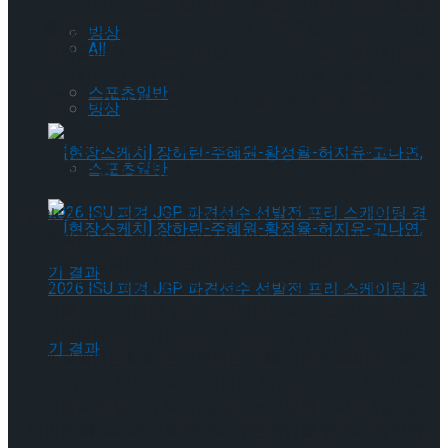
카메라타 안티콰 서울이 협연한다. 특별히 이번 공연은 ‘할렐
루야’를 관객과 함께 연주한다. 이에 세종문화회관은 객석 입
빙상
All
장시 관객들에게 악보를 배포할 계획이다. 8월에 펼쳐지는‘한
여름의 메시아’입장권은 전석 3만원이며, 여름방학을 맞는 학
스포츠일반
생(초, 중, 고교) 관객들을 위해 50% 할인혜택도 제공한다.
빙상
최정상급 성악가들이 만들어낸 최고의 무대 : 허진아, 김세일,
스포츠일반
정민호, 강주원 & 그리고 관객들이 함께 부르는 ‘할렐루야’
헨델의 걸작을 연주하는 ‘한여름의 메시아’에서는 박종원 지휘
자의 충실한 작품 해석을 만날 수 있다. 또한 국내외 최정상급
성악가들의 참여로 곡의 완성도는 더욱 높아질 전망이다. 소프
라노 허진아는 서울시합창단 단원으로 오페라, 뮤지컬 등 다양
한 무대를 통해 뛰어난 실력을 인정받았다. 유럽에서 인정받은
테너 김세일과 함께 카운터테너 정민호가 무대에 함께 선다.
[현장스케치] 장하린-주혜원-황정율-허지유-
여기에 함께하는 바리톤 강주원은 뉴욕 메트로폴리탄 오페
라 소속 가수로 영국 선데이 타임스, 워싱턴 포스트 등에서 폭
넓고 아름다운 컬러의 목소리, 고급스러운 해석력과 안정적이
고나연, 2026 ISU 피겨 JGP 파견선수 선발전
[현장스케치] 장하린-주혜원-황정율-허지유-
고 힘있는 목소리 지닌 바리톤이라는 평가를 받았다. 강주원은