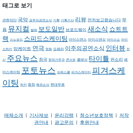
태그로 보기
리뷰
국악
무
먼저보고왔습니다
관현악단
금주의공연소식
기획
기획기사
뮤지컬
새소식
보도일반
쇼트트
용
브로드웨이
발레
랙
스피드스케이팅
아이스댄스
아이스댄싱
스노보드
아이스쇼
아이
인터뷰
연극
이주의공연소식
앙케이트
오페라
스하키
영화
전
주요뉴스
타이틀
판소리
창극
클래식
페
시
창작가무극
콘서트
포토뉴스
피겨스케
어스케이팅
프레스콜
피겨스케이티
이팅
현대무용
합창
하키
해외소식
매체소개
|
기사제보
|
윤리강령
|
청소년보호정책
|
저작
권안내
|
광고문의
|
후원안내