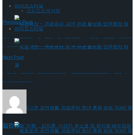
우선이었다면 이번 서울시합창단의‘메시아’는 선율을 강조한
라이프스타일
경쾌함과 우아함이 빛날 것이다.
스피드스케이팅
Previous Post
라이프스타일
세종문화회관, 춤 바람 불다 – ‘안은미 솔로 : 은미와
영규와 현진’부터 ‘디어 누산타라’까지
Next Post
국립극장 – 관광공사, 공연 관광 활성화 업무협
함께 열어가는 모두의 극장, 2022-2023 국립극장
레퍼토리시즌
약 체결
국립극장 – 관광공사, 공연 관광 활성화 업무협
약 체결
임민규