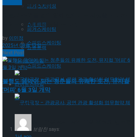
공연일반
Trending Tags
피겨스케이팅
차별과 소외를 넘어 함께 살아가는 세상을 노래하다..
음악극 ‘다정히 세상을 누리면’
쇼트트랙
피겨스케이팅
by
이민정
스피드스케이팅
2025년 08월 12일
쇼트트랙
Next Post
라이프스타일
스피드스케이팅
불행도 음악이 되는 청춘들의 유쾌한 도전, 뮤지컬
라이프스타일
'머피' 6월 3일 개막
Comments
1
국립극장 – 관광공사, 공연 관광 활성화 업무협
보람찬
says:
1년 ago