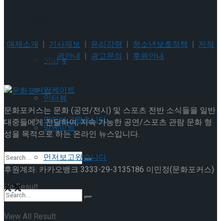
이호원
Trending Tags
매체소개
|
기사제보
|
윤리강령
|
청소년보호정책
|
저작
권안내
|
광고문의
|
후원안내
Trending Tags
인터뷰
앙케이트
인터뷰
문화포커스는 문화 (공연/전시) 및 스포츠 전반 소식들을 일반
먼저보고왔습니다
대중들에게 전달하여, 지속 가능한 공연/스포츠 관람 문화 형
앙케이트
성을 목적으로 하는 온라인 뉴스입니다.
먼저보고왔습니다
후원계좌: 카카오뱅크 3333-29-3135186 이민정(문화포커스)
No Result
View All Result