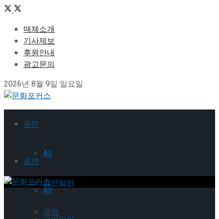
매체소개
기사제보
후원안내
광고문의
2026년 8월 9일 일요일
공연
All
공연
공연일반
All
국악