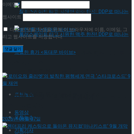
이메일
*
뮤지컬 배우와의 콜라보 제품 판매
웹사이트
다음 번 댓글 작성을 위해 이 브라우저에 이름, 이메일, 그
리고 웹사이트를 저장합니다.
롤러스케이트 타고 시원한 맥주 한잔! DDP로 떠
이번주 인기뉴스
나는 특별한 휴가 <동대문 바이브>
롤러스케이트 타고 시원한 맥주 한잔! DDP로 떠
나는 특별한 휴가 <동대문 바이브>
포토뉴스
‘로미오와 줄리엣’의 발칙한 평행세계,연극 ‘스타크
로스드’ 9월 재연
동영상
포토뉴스
2026년 08월 07일
기획기사