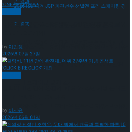
공연일반
[현장스케치] 장하린-주혜원-황정율-허지유-
민우혁·조형균·유리아·김원빈, 10월 합동 콘서트
‘ONEPIECE’ 개최!
고나연, 2026 ISU 피겨 JGP 파견선수 선발전
[현장스케치] 장하린-주혜원-황정율-허지유-
by
이민정
2026년 07월 27일
프리 스케이팅 경기 결과
고나연, 2026 ISU 피겨 JGP 파견선수 선발전
공연일반
프리 스케이팅 경기 결과
클릭비, 11년 만에 완전체.. 데뷔 27주년 기념 콘서트
‘CLICK-B RE:CLICK’ 개최
[현장스케치] 이규리-전효은-김지유-박하영,
by
이지윤
2026년 06월 01일
2026 ISU 피겨 JGP 파견선수 선발전 프리 스케
[현장스케치] 이규리-전효은-김지유-박하영,