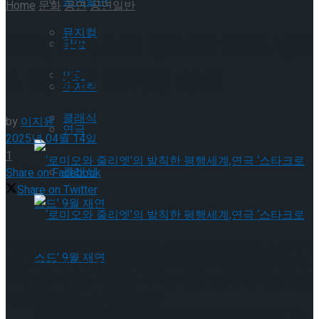
공연일반
Home
문화
공연
공연일반
뮤지컬
글림아티스트 장보람 팬콘서트
국악
& 임태현 팬미팅 성료
연극
뮤지컬
클래식
by
이지윤
연극
2025년 04월 14일
1
클래식
Share on Facebook
Share on Twitter
다양한 작품에서 활발하게 활동 중인 배우들이 대거 소속되어
‘로미오와 줄리엣’의 발칙한 평행세계,연극 ‘스
있는 배우 매니지먼트인 ㈜글림아티스트가 장보람, 임태현 배
우가 팬들에 대한 사랑으로 꽉 채운 팬콘서트와 팬미팅을 성공
적으로 마쳤다는 소식을 전했다.
타크로스드’ 9월 재연
‘로미오와 줄리엣’의 발칙한 평행세계,연극 ‘스