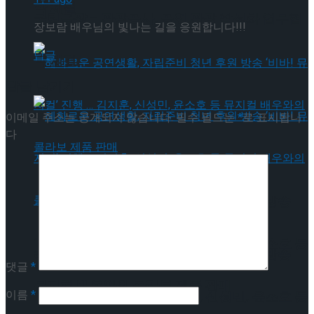
약 체결
국립극장 – 관광공사, 공연 관광 활성화 업무협
장보람 배우님의 빛나는 길을 응원합니다!!!
답글
약 체결
답글 남기기
이메일 주소는 공개되지 않습니다.
필수 필드는
*
로 표시됩니
다
혜화로운 공연생활, 자립준비 청년 후원 방송
‘비바! 뮤지컬’ 진행 … 김지훈, 신성민, 윤소호 등
혜화로운 공연생활, 자립준비 청년 후원 방송
댓글
*
뮤지컬 배우와의 콜라보 제품 판매
이름
*
‘비바! 뮤지컬’ 진행 … 김지훈, 신성민, 윤소호 등