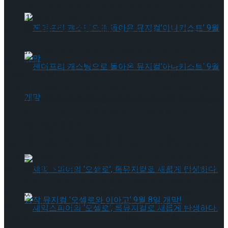
지난 4월 10일과 13일에는 장보람 배우의 팬콘서트 ‘보람듯
이’가, 12일에는 임태현 배우의 팬미팅’태혀나서 처음으로’가
타크로스드’ 9월 재연
링크아트센터드림 드림2관에서 각각 2회씩 진행되었다.
장보람, 임태현 배우는 처음으로 팬들을 만나는 자리에 기대감
을 드러내며, 그동안 보내주신 사랑에 보답하고자 팬들과 함께
호흡하고 행복한 시간을 보낼 수 있는 자리를 만들겠다는 각오
로 공연의 제목부터 구성과 컨셉 등 공연 전반에 대해 직접 아
젠더프리 캐스팅으로 돌아온 뮤지컬’아나키스
이디어를 내며 적극적으로 준비에 참여하였으며, 실제 공연에
서는 알찬 구성과 콘서트를 방불케 한 주옥 같은 넘버 시연으
로 큰 박수와 환호를 받았다.
트’ 9월 개막
젠더프리 캐스팅으로 돌아온 뮤지컬’아나키스
4월 10일, 13일 양일간 팬들과 만난 배우 장보람은 ‘보람듯
이’라는 제목의 팬콘서트를 선보였다. 뮤지컬 <하트셉수트>, <
트’ 9월 개막
종의 기원>, <베어 더 뮤지컬>, <스모크>, <베르나르다 알바>, <
여기, 피화당> 등의 다양한 작품에서 활약하며 팬들의 사랑을
받고 있는 장보람은 팬콘서트를 마친 뒤 “너무 행복하고 감사
해서 눈물이 났다. 함께해 주신 팬분들께 정말 감사드린다. 팬
분들과 함께 했던 이번 공연의 순간들이 오래도록 진하게 기억