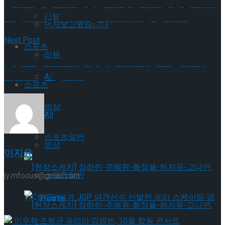
날카로운 풍자와 탄탄한 서사, 충격적인 반전! 웨스
리뷰
트엔드 최신 화제작 연극 ‘미러’,6월 한국 초연
먼저보고왔습니다
Next Post
스포츠
리뷰
불행도 음악이 되는 청춘들의 유쾌한 도전, 뮤지컬
‘머피’ 6월 3일 개막
All
스포츠
빙상
All
스포츠일반
빙상
이지윤
스포츠일반
jy.mfocus@gmail.com
Related
Posts