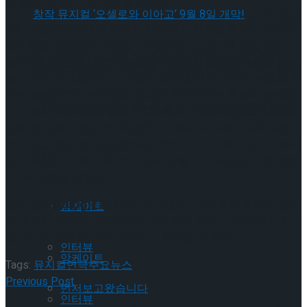
에 남을 것 같다.”는 소감을 전했다.
셰익스피어의 ‘오셀로’, 록뮤지컬로 새롭게 탄생
4월 12일에는 임태현 배우가 ‘태혀나서 처음으로’라는 제목의
팬미팅을 진행했다. 뮤지컬 <이솝이야기>, <미아 파밀리아>, <
하다.창작 뮤지컬 ‘오셀로와 이아고’ 9월 8일 개
클로버>, <홍련>, <등등곡> 등의 작품에서 주어진 역할에 최선
셰익스피어의 ‘오셀로’, 록뮤지컬로 새롭게 탄생
을 다하며 관객들에게 눈도장은 찍은 임태현 배우는 팬들의 성
원에 보답하고자 팬미팅을 성실히 준비했다는 후문이 전해지
막!
하다.창작 뮤지컬 ‘오셀로와 이아고’ 9월 8일 개
기도 했다. “재미있고 알차게 준비해야 다음도 있고 그 다음도
있을 것 같아서 열심히 준비했다. 저라는 배우를 이토록 사랑
해 주시고 아껴 주시는 팬분들과 함께 하는 자리라고 생각하니
막!
Trending Tags
많이 떨렸다. 그래도 또 하고 싶을 만큼 너무 재밌었고 행복했
다.”는 소감을 남겼다.
Trending Tags
한편 장보람 배우는 뮤지컬 <하트셉수트>에 출연 중이며 임태
앙케이트
현 배우는 뮤지컬 <이솝이야기>에 출연 중이다. 공연에 대한
정보는 각 공연의 공식 SNS에서 확인할 수 있다.
인터뷰
앙케이트
Tags:
뮤지컬
연극
주요뉴스
Previous Post
먼저보고왔습니다
인터뷰