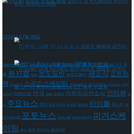
[인터뷰] 빙판 위에 피어나는 꽃처럼, 피겨 허지
[인터뷰] 새로운 아침을 향해 달리다, 피겨스케이팅
유가 그리는 ‘감성적인 여정’
윤아선
[인터뷰] 빙판 위에 피어나는 꽃처럼, 피겨 허지
2023년 07월 08일
유가 그리는 ‘감성적인 여정’
태그로 보기
리뷰
국악
무
먼저보고왔습니다
관현악단
금주의공연소식
기획
기획기사
뮤지컬
새소식
보도일반
쇼트트
용
브로드웨이
발레
랙
스피드스케이팅
아이스댄스
아이스댄싱
스노보드
아이스쇼
아이
[인터뷰] “세계 어디에도 없던 새로운 형태의
인터뷰
연극
이주의공연소식
앙케이트
오페라
스하키
영화
전
주요뉴스
타이틀
판소리
공연이 될 것”, ‘나 혼자만 레벨업 on ICE’ 배우
창극
클래식
페
시
창작가무극
콘서트
[인터뷰] “세계 어디에도 없던 새로운 형태의
포토뉴스
피겨스케
어스케이팅
프레스콜
피겨스케이티
이호원
이팅
공연이 될 것”, ‘나 혼자만 레벨업 on ICE’ 배우
현대무용
합창
하키
해외소식