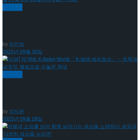
공연일반
이팅 경기 결과
2026 ISU 피겨 JGP 파견선수 선발전 프리 스케
신의정·전성민·조현우, 무대 밖에서 팬들과 특별한
하루,10월 26일부터 28일까지 3일간 개최!
이팅 경기 결과
by
이민정
2025년 09월 30일
[현장스케치] 김민송-문지원-정수빈-이효원-
공연일반
최진아, 2026 ISU 피겨 JGP 파견선수 선발전
[현장스케치] 김민송-문지원-정수빈-이효원-
[리뷰] 제18회 K-Ballet World 「K-발레 레퍼토
프리 스케이팅 경기 결과
리」 – 침묵과 날갯짓, 별빛으로 수놓은 무대
최진아, 2026 ISU 피겨 JGP 파견선수 선발전
by
이지윤
2025년 09월 28일
프리 스케이팅 경기 결과
Trending Tags