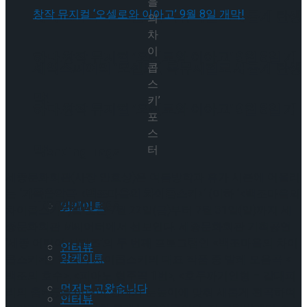
을
셰익스피어의 ‘오셀로’, 록뮤지컬로 새롭게 탄생
의
차
이
하다.창작 뮤지컬 ‘오셀로와 이아고’ 9월 8일 개
셰익스피어의 ‘오셀로’, 록뮤지컬로 새롭게 탄생
콥
스
막!
키’
하다.창작 뮤지컬 ‘오셀로와 이아고’ 9월 8일 개
포
스
막!
터
Trending Tags
세종문화회관(사장 안호상)은 여름방학과 휴가 시즌에 어울리
는
‘
가족음악극
<
백조마을의 차이콥스키
>
‘ (이하 ‘<백조마을의
Trending Tags
앙케이트
차이콥스키>’)를 오는 7월 22일(금)부터 7월 31일(일)까지 세
종문화회관 M씨어터에서 선보인다. 세종문화회관 기획공연
‘세종 어린이 시리즈’의 두 번째 프로그램인 <백조마을의 차이
인터뷰
앙케이트
콥스키>는 작곡가 차이콥스키의 대표 작품 중 발레 모음곡 <
백조의 호수>, <피아노 협주곡 1번>, <호두까기인형 – 갈대피
먼저보고왔습니다
리의 춤> 등을 어린이 관객의 눈높이에 맞춰 새롭게 편곡하여
인터뷰