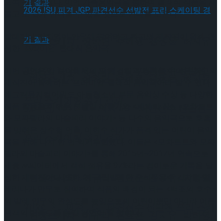
도록 구성하였다. 이번 가족음악극을 통하여 클래식 작품을 새
롭고 또 쉽게 만나볼 수 있을 것으로 기대를 모은다.
발레리나 김지영이 안무에 참여하고 최고의 제작진이 함께 완
[현장스케치] 장하린-주혜원-황정율-허지유-
성한 ‘프리미엄’ 클래식 음악극
고나연, 2026 ISU 피겨 JGP 파견선수 선발전
이번 공연은 각 분야에서의 오랜 경험과 경력을 이어온 최고의
[현장스케치] 장하린-주혜원-황정율-허지유-
제작진이 함께하는 ‘프리미엄’ 클래식 음악극이라 할 수 있다.
예그린뮤지컬어워드 아동청소년 부문 음악상 수상 등 다양한
프리 스케이팅 경기 결과
작품 활동을 이어온 신동일 작곡가와 <페페의 꿈>, <모차르트
고나연, 2026 ISU 피겨 JGP 파견선수 선발전
와 모짜렐라의 마술피리 이야기> 등 다수의 음악극으로 호흡
을 맞춰온 장수철 연출, 이현수 작가가 품격 있는 어린이 음악
프리 스케이팅 경기 결과
극을 위해 다시 한 번 의기투합했다. 이들은 <모차르트와 모짜
렐라의 마술피리 이야기>를 통해 2015년~2017년 연속으로
세종 M씨어터에서 객석 점유율 97%라는 경이로운 기록을 달
[현장스케치] 이규리-전효은-김지유-박하영,
성한 제작진이다. 또한, 전 국립발레단 수석무용수 김지영 발
레리나가 안무로 참여하여 작품의 배경이 되는 <백조의 호수>
의 발레 안무의 완성도를 높임으로써 어린이뿐만 아니라 어른
2026 ISU 피겨 JGP 파견선수 선발전 프리 스케
관객의 만족도를 높일 공연이 될 것이다.
[현장스케치] 이규리-전효은-김지유-박하영,