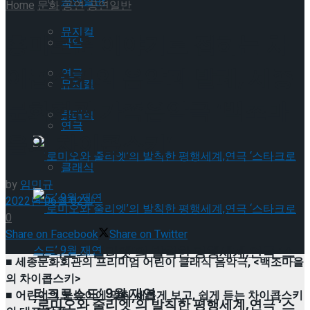
공연일반
Home
문화
공연
공연일반
뮤지컬
흥미로운 이야기로 접하는 차
국악
이콥스키의 음악과 발레, 세종
연극
뮤지컬
문화회관 가족음악극 ‘백조마
클래식
연극
을의 차이콥스키’
클래식
by
임민규
2022년 06월 02일
0
Share on Facebook
Share on Twitter
‘로미오와 줄리엣’의 발칙한 평행세계,연극 ‘스
■ 세종문화회관의 프리미엄 어린이 클래식 음악극, <백조마을
의 차이콥스키>
타크로스드’ 9월 재연
■ 어린이의 눈높이에 맞춰 새롭게 보고, 쉽게 듣는 차이콥스키
‘로미오와 줄리엣’의 발칙한 평행세계,연극 ‘스