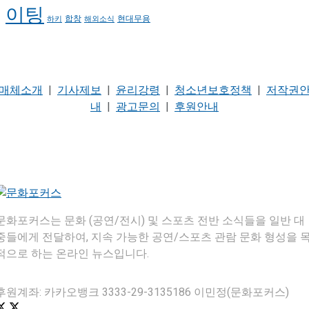
이팅
현대무용
합창
하키
해외소식
매체소개
|
기사제보
|
윤리강령
|
청소년보호정책
|
저작권
내
|
광고문의
|
후원안내
문화포커스는 문화 (공연/전시) 및 스포츠 전반 소식들을 일반 대
중들에게 전달하여, 지속 가능한 공연/스포츠 관람 문화 형성을 
적으로 하는 온라인 뉴스입니다.
후원계좌: 카카오뱅크 3333-29-3135186 이민정(문화포커스)