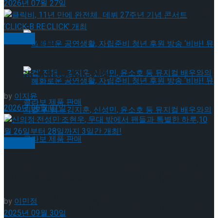
2026년 07월 27일
약 체결
국립극장 – 관광공사, 공연 관광 활성화 업무협
공연일반
약 체결
클릭비, 11년 만에 완전체.. 데뷔 27주년 기념 콘서트
‘CLICK-B RE:CLICK’ 개최
by
이지윤
2026년 06월 01일
혜화로운 공연생활, 자립준비 청년 후원 방송
공연일반
신의정·전성민·조현우, 무대 밖에서 팬들과 특별한
‘비바! 뮤지컬’ 진행 … 김지훈, 신성민, 윤소호 등
혜화로운 공연생활, 자립준비 청년 후원 방송
하루,10월 26일부터 28일까지 3일간 개최!
뮤지컬 배우와의 콜라보 제품 판매
by
이민정
‘비바! 뮤지컬’ 진행 … 김지훈, 신성민, 윤소호 등
2025년 09월 30일