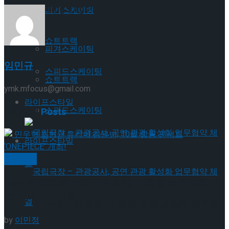
Trending Tags
피겨스케이팅
쇼트트랙
피겨스케이팅
임민규
스피드스케이팅
쇼트트랙
ymk.mfocus@gmail.com
라이프스타일
스피드스케이팅
Related
Posts
라이프스타일
공연일반
민우혁·조형균·유리아·김원빈, 10월 합동 콘서트
‘ONEPIECE’ 개최!
국립극장 – 관광공사, 공연 관광 활성화 업무협
by
이민정