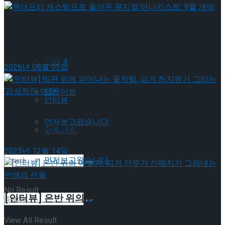
이호원
Trending Tags
젠더프리 캐스팅으로 돌아온 뮤지컬’아나키스트’ 9
월 개막
Trending Tags
인터뷰
2026년 08월 05일
앙케이트
인터뷰
[인터뷰] 빙판 위에 피어나는 꽃처럼, 피겨 허지유가
먼저보고왔습니다
그리는 ‘감성적인 여정’
앙케이트
2025년 12월 14일
먼저보고왔습니다
No Result
[인터뷰] 은반 위의 예술가, 피겨 안무가 신예지가 그
려내는 인생의 선율
View All Result