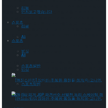
이야기와 함께 구성한 클래식 음악극이다. 전 국립발레단 수석
무용수 김지영이 안무로 참여하였고 다수의 음악극 작업으로
리뷰
먼저보고왔습니다
호흡을 맞춰온 신동일 작곡가, 장수철 연출, 이현수 작가가 함
께하며 공연의 완성도를 높였다. 가족 단위 관객이 함께 보기
스포츠
좋은 <백조마을의 차이콥스키>는
6
월
3
일
(
금
) 16
시에 티켓 오
리뷰
픈
하며, 6월 20일(월)까지 조기 예매 시 30% 할인 혜택도 제공
한다. 입장료 3~4만원, 공연문의 02-399-1000(세종문화티켓).
All
스포츠
차이콥스키의 대표 작품 <백조의 호수>, <피아노 협주곡 1번>
빙상
등을 새롭게 보고, 쉽게 듣는 가족음악극
All
<백조마을의 차이콥스키>는 온 가족이 함께 즐길 수 있도록
스포츠일반
익숙한 차이콥스키의 대표 작품을 새롭게 편곡하여 음악극으
빙상
로 구성했다. 발레 모음곡 <백조의 호수>의 ‘정경’, ‘왈츠’, <피아
노 협주곡 1번>, 발레 모음곡 <호두까기 인형>의 ‘갈대피리의
스포츠일반
춤’ 등 친근한 곡들을 10인조 앙상블이 라이브 연주로 들려줄
예정이다. 또한, <백조의 호수>를 배경으로 ‘음악선생님 차이
콥스키’ 캐릭터를 두어, 어린이의 눈높이에 맞춰 이야기를 들
려줌으로써 차이콥스키의 음악과 발레를 흥미롭게 접할 수 있