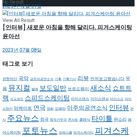
No Result
2025년 12월 31일
View All Result
[인터뷰] 새로운 아침을 향해 달리다, 피겨스케이팅
윤아선
2023년 07월 08일
태그로 보기
리뷰
국악
무
먼저보고왔습니다
관현악단
금주의공연소식
기획
기획기사
뮤지컬
새소식
보도일반
쇼트트
용
브로드웨이
발레
랙
스피드스케이팅
아이스댄스
아이스댄싱
스노보드
아이스쇼
아이
인터뷰
연극
이주의공연소식
앙케이트
오페라
스하키
영화
전
주요뉴스
타이틀
판소리
창극
클래식
페
시
창작가무극
콘서트
포토뉴스
피겨스케
어스케이팅
프레스콜
피겨스케이티