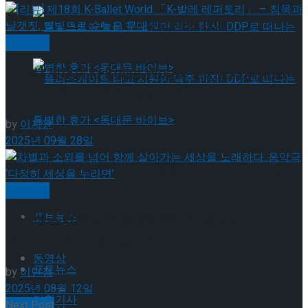
뮤지컬 배우와의 콜라보 제품 판매
공연일반
[리뷰] 제18회 K-Ballet World 「K-발레 레퍼토
리」 – 침묵과 날갯짓, 별빛으로 수놓은 무대
롤러스케이트 타고 시원한 맥주 한잔! DDP로 떠
by
이지윤
2025년 09월 28일
나는 특별한 휴가 <동대문 바이브>
롤러스케이트 타고 시원한 맥주 한잔! DDP로 떠
공연일반
나는 특별한 휴가 <동대문 바이브>
포토뉴스
차별과 소외를 넘어 함께 살아가는 세상을 노래하다..
음악극 ‘다정히 세상을 누리면’
동영상
포토뉴스
by
이민정
2025년 08월 12일
기획기사
Next Post