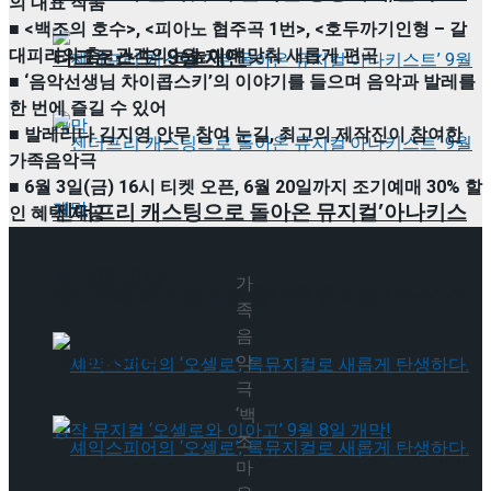
의 대표 작품
■ <백조의 호수>, <피아노 협주곡 1번>, <호두까기인형 – 갈
타크로스드’ 9월 재연
대피리의 춤> 관객의 눈높이에 맞춰 새롭게 편곡
■ ‘음악선생님 차이콥스키’의 이야기를 들으며 음악과 발레를
한 번에 즐길 수 있어
■ 발레리나 김지영 안무 참여 눈길, 최고의 제작진이 참여한
가족음악극
■ 6월 3일(금) 16시 티켓 오픈, 6월 20일까지 조기예매 30% 할
젠더프리 캐스팅으로 돌아온 뮤지컬’아나키스
인 혜택 제공
트’ 9월 개막
가
젠더프리 캐스팅으로 돌아온 뮤지컬’아나키스
족
음
트’ 9월 개막
악
극
‘백
조
마