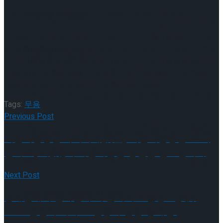
미리 준비하는 여름방학, 조기예매 30% 할인 혜택 제공
이팅 경기 결과
2026 ISU 피겨 JGP 파견선수 선발전 프리 스케
가족음악극 <백조마을의 차이콥스키>는 6월 3일(금) 16시부
터 세종문화티켓을 비롯한 예매처에서 예매가 가능하다. 본격
이팅 경기 결과
적인 여름방학과 휴가철에 접어드는 시기에 진행하는 공연인
만큼, 미리 계획을 세울 수 있도록 6월 20일(월)까지 티켓을 구
매할 경우 조기 예매 할인(30% 할인)을 제공한다.
[현장스케치] 김민송-문지원-정수빈-이효원-
Tags:
무용
Previous Post
최진아, 2026 ISU 피겨 JGP 파견선수 선발전
[현장스케치] 김민송-문지원-정수빈-이효원-
서울시합창단 가곡시대(詩臺) 서울시합창단 ‘쁘띠
콘서트’, 시(詩)의 아름다움을 당신은 알으십니까
프리 스케이팅 경기 결과
최진아, 2026 ISU 피겨 JGP 파견선수 선발전
Next Post
프리 스케이팅 경기 결과
Trending Tags
동해안에서 만나는 우리 음악의 보물창고(寶庫),
2022 관현악 시리즈 ‘전통과 실험-동해안’