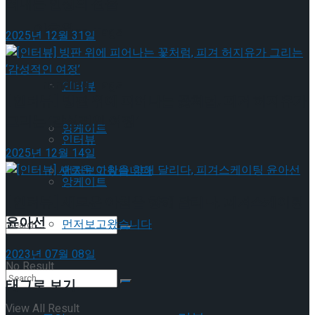
려내는 인생의 선율
이호원
Trending Tags
2025년 12월 31일
Trending Tags
인터뷰
[인터뷰] 빙판 위에 피어나는 꽃처럼, 피겨 허지유가
그리는 ‘감성적인 여정’
앙케이트
인터뷰
2025년 12월 14일
먼저보고왔습니다
앙케이트
[인터뷰] 새로운 아침을 향해 달리다, 피겨스케이팅
윤아선
먼저보고왔습니다
2023년 07월 08일
No Result
태그로 보기
View All Result