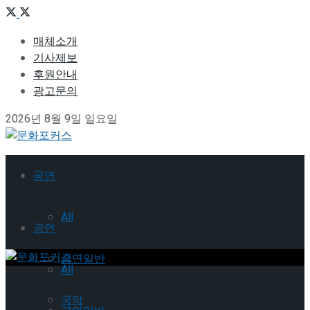
매체소개
기사제보
후원안내
광고문의
2026년 8월 9일 일요일
공연
All
공연
공연일반
All
국악