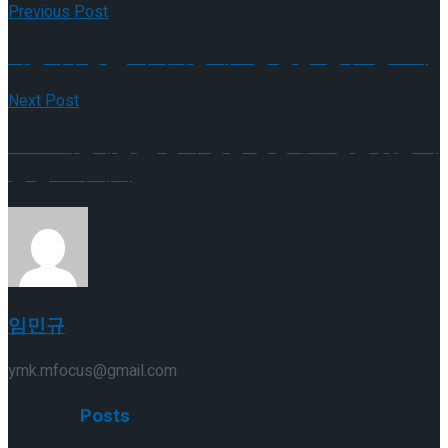
Previous Post
이팅 경기 결과
2026 ISU 피겨 JGP 파견선수 선발전 프리 스케
서울시무용단, 파격적인 새로운 전통 ‘일무’ 선보여
Next Post
이팅 경기 결과
2022 서울예술단, 창의-공감-상생에 초점을 맞춘 비
전 발표회 개최
[현장스케치] 김민송-문지원-정수빈-이효원-
최진아, 2026 ISU 피겨 JGP 파견선수 선발전
[현장스케치] 김민송-문지원-정수빈-이효원-
프리 스케이팅 경기 결과
임민규
최진아, 2026 ISU 피겨 JGP 파견선수 선발전
ymk.mfocus@gmail.com
프리 스케이팅 경기 결과
Trending Tags
Related
Posts