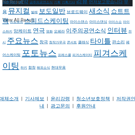
리뷰
국악
무
No Result
먼저보고왔습니다
관현악단
금주의공연소식
기획
기획기사
뮤지컬
새소식
보도일반
쇼트트
용
브로드웨이
발레
랙
스피드스케이팅
View All Result
아이스댄스
아이스댄싱
스노보드
아이스쇼
아이
인터뷰
연극
이주의공연소식
앙케이트
오페라
스하키
영화
전
주요뉴스
타이틀
판소리
창극
클래식
페
시
창작가무극
콘서트
포토뉴스
피겨스케
어스케이팅
프레스콜
피겨스케이티
이팅
현대무용
합창
하키
해외소식
매체소개
|
기사제보
|
윤리강령
|
청소년보호정책
|
저작권
내
|
광고문의
|
후원안내