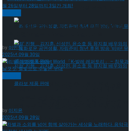
약 체결
국립극장 – 관광공사, 공연 관광 활성화 업무협
공연일반
약 체결
신의정·전성민·조현우, 무대 밖에서 팬들과 특별한
하루,10월 26일부터 28일까지 3일간 개최!
by
이민정
2025년 09월 30일
공연일반
혜화로운 공연생활, 자립준비 청년 후원 방송
[리뷰] 제18회 K-Ballet World 「K-발레 레퍼토
리」 – 침묵과 날갯짓, 별빛으로 수놓은 무대
‘비바! 뮤지컬’ 진행 … 김지훈, 신성민, 윤소호 등
혜화로운 공연생활, 자립준비 청년 후원 방송
by
이지윤
2025년 09월 28일
뮤지컬 배우와의 콜라보 제품 판매
‘비바! 뮤지컬’ 진행 … 김지훈, 신성민, 윤소호 등