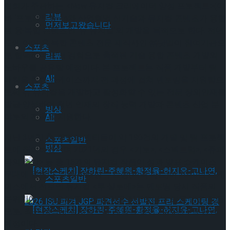
협회가 주관하는 <New 뮤지컬 크리에이터 양성 프로젝트>(이
리뷰
하 ‘프로젝트’)는 4차 산업혁명 신기술과 뮤지컬 콘텐츠가 융합
먼저보고왔습니다
된 융·복합 콘텐츠인 ‘뉴 뮤지컬’의 개발을 목적으로 한다. 전년
도에 이어 융·복합 콘텐츠 전문 제작사인 ㈜닷밀이 참여기관으
스포츠
로 협력하여 오랜 경험으로 축적된 기술 융합 콘텐츠 개발의
리뷰
노하우를 공유할 예정이다. 본 프로젝트는 작품 개발부터 팀
All
매칭을 통한 쇼케이스까지 전 과정에 걸쳐 멘토링을 지원함으
스포츠
로써 뉴 뮤지컬을 개발하고 활성화할 수 있는 전문 창의인재를
발굴·양성하여 청년 인재의 창작 능력 개발과 콘텐츠 산업 분
빙상
야로의 진출을 지원한다.
All
지난 3년간 총 79명의 멘티들이 약 190건의 개별 및 팀 프로젝
스포츠일반
빙상
트에 참여하였으며 2021년의 경우 <기로>, <스펙트럼>, <쥬피
타의 추방> 등 총 16개의 뮤지컬 작품이 성과 발표 쇼케이스
무대에 올랐다. 그중 하태성 수료생(작곡 파트)이 2020년 쇼케
스포츠일반
이스에서 선보인 뮤지컬 <루 살로메>는 멘토링 당시 작품의
분위기에 걸맞은 매력적인 음악을 작곡했다는 평을 받은 작품
으로, 최근 제작사 컬쳐박스와 계약을 맺어 2023년 7월 공연
예정이다.