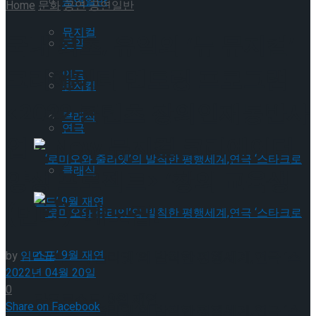
공연일반
Home
문화
공연
공연일반
뮤지컬
국내 최초, 유일의 ‘뉴 뮤지컬’
국악
크리에이터 멘토링 프로그램
연극
뮤지컬
<2022 콘텐츠 창의인재동반사
클래식
연극
업 - New 뮤지컬 크리에이터
클래식
양성 프로젝트> ‘창의 교육생
(멘티)’ 대모집!
‘로미오와 줄리엣’의 발칙한 평행세계,연극 ‘스
by
임민규
2022년 04월 20일
0
타크로스드’ 9월 재연
Share on Facebook
‘로미오와 줄리엣’의 발칙한 평행세계,연극 ‘스