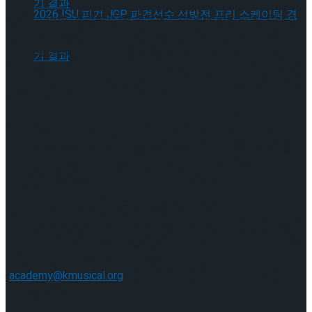
‘협회’는 이번 ‘프로젝트’에 총 7개 분야에서 활발히 활동하고
있는 전문가들로 구성된 멘토진을 발표했다. 올해는 기획(이종
규), 극작(박해림, 장유정, 한아름), 작곡(김성수, 박정아, 허수
[현장스케치] 장하린-주혜원-황정율-허지유-
현), 연출(김규종, 김동연, 추정화), 융합기술(VR)(김광집), 융합
기술(무대미술)(정승호), 융합기술(MR)(정해운)이 멘토로 참여
고나연, 2026 ISU 피겨 JGP 파견선수 선발전
한다.
[현장스케치] 장하린-주혜원-황정율-허지유-
창의 교육생(멘티) 모집은 신청일 기준 만 18세 이상 만 34세
프리 스케이팅 경기 결과
이하의 창작의 소질과 소양을 갖춘 예비 창작자를 대상으로 하
고나연, 2026 ISU 피겨 JGP 파견선수 선발전
며, 4월 18일(월)부터 4월 29일(금) 오전 11시까지 (사)한국뮤
지컬협회 홈페이지(kmusical.kr)에서 신청 가능하다.
프리 스케이팅 경기 결과
접수 마감 후, 서류 및 면접 평가를 거쳐 최종 선정된 멘티 26
명은 협약체결일부터 2022년 11월까지 멘토링 프로그램을 지
원받는다. 자세한 내용은 ‘협회’ 홈페이지 내 공지사항에서 확
[현장스케치] 이규리-전효은-김지유-박하영,
인할 수 있으며, 이외 문의는 ‘협회’ 이메일
(
academy@kmusical.org
) 또는 전화번호(02-765-5597)로 문
2026 ISU 피겨 JGP 파견선수 선발전 프리 스케
의 가능하다.
[현장스케치] 이규리-전효은-김지유-박하영,