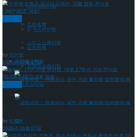
Trending Tags
피겨스케이팅
공연일반
쇼트트랙
피겨스케이팅
민우혁·조형균·유리아·김원빈, 10월 합동 콘서트
‘ONEPIECE’ 개최!
스피드스케이팅
쇼트트랙
by
이민정
라이프스타일
2026년 07월 27일
스피드스케이팅
공연일반
라이프스타일
클릭비, 11년 만에 완전체.. 데뷔 27주년 기념 콘서트
‘CLICK-B RE:CLICK’ 개최
by
이지윤
국립극장 – 관광공사, 공연 관광 활성화 업무협
2026년 06월 01일