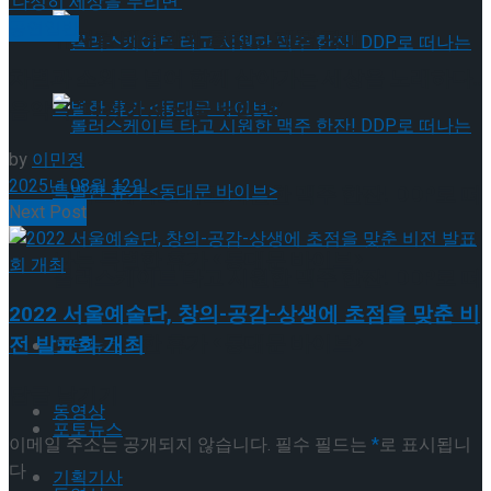
공연일반
뮤지컬 배우와의 콜라보 제품 판매
차별과 소외를 넘어 함께 살아가는 세상을 노래하다..
음악극 ‘다정히 세상을 누리면’
by
이민정
2025년 08월 12일
롤러스케이트 타고 시원한 맥주 한잔! DDP로 떠
Next Post
나는 특별한 휴가 <동대문 바이브>
롤러스케이트 타고 시원한 맥주 한잔! DDP로 떠
2022 서울예술단, 창의-공감-상생에 초점을 맞춘 비
나는 특별한 휴가 <동대문 바이브>
전 발표회 개최
포토뉴스
답글 남기기
동영상
포토뉴스
이메일 주소는 공개되지 않습니다.
필수 필드는
*
로 표시됩니
다
기획기사