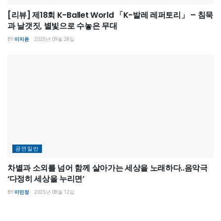
[리뷰] 제18회 K-Ballet World 「K-발레 레퍼토리」 – 침묵
과 날갯짓, 별빛으로 수놓은 무대
BY
이지윤
2025년 09월 28일
공연일반
차별과 소외를 넘어 함께 살아가는 세상을 노래하다..음악극
‘다정히 세상을 누리면’
BY
이민정
2025년 08월 12일