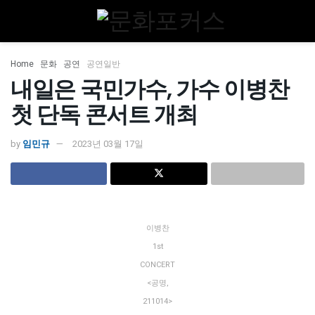
Home
문화
공연
공연일반
내일은 국민가수, 가수 이병찬
첫 단독 콘서트 개최
by
임민규
2023년 03월 17일
이병찬
1st
CONCERT
<공명,
211014>