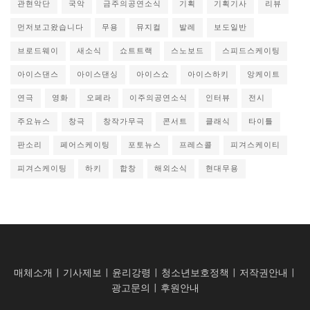
관현악단
국악
금주의공연소식
기획
기획기사
리뷰
먼저보고왔습니다
무용
뮤지컬
발레
보도일반
브로드웨이
새소식
쇼트트랙
스노보드
스피드스케이팅
아이스댄스
아이스댄싱
아이스쇼
아이스하키
앙케이트
연극
영화
오페라
이주의공연소식
인터뷰
전시
주요뉴스
창극
창작가무극
콘서트
클래식
타이틀
판소리
페어스케이팅
포토뉴스
프레스콜
피겨스케이티
피겨스케이팅
하키
합창
해외소식
현대무용
매체소개
|
기사제보
|
윤리강령
|
청소년보호정책
|
저작권안내
|
광고문의
|
후원안내