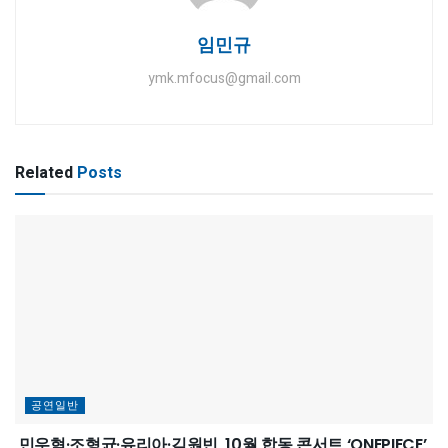
임민규
ymk.mfocus@gmail.com
Related
Posts
공연일반
민우혁·조형균·유리아·김원빈, 10월 합동 콘서트 ‘ONEPIECE’