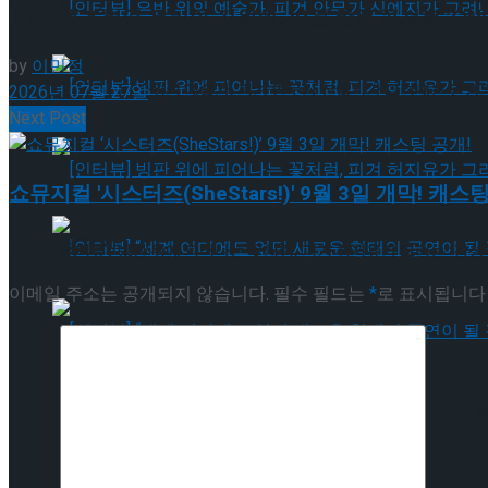
[인터뷰] 은반 위의 예술가, 피겨 안무가 신예지가 그려내는 인생
민우혁·조형균·유리아·김원빈, 10월 합동 콘서트 ‘ONEP
by
이민정
[인터뷰] 은반 위의 예술가, 피겨 안무가 신예지가 그려내는 인생
2026년 07월 27일
Next Post
[인터뷰] 빙판 위에 피어나는 꽃처럼, 피겨 허지유가 그리는 ‘감성
쇼뮤지컬 '시스터즈(SheStars!)' 9월 3일 개막! 캐스
답글 남기기
[인터뷰] 빙판 위에 피어나는 꽃처럼, 피겨 허지유가 그리는 ‘감성
이메일 주소는 공개되지 않습니다.
필수 필드는
*
로 표시됩니다
[인터뷰] “세계 어디에도 없던 새로운 형태의 공연이 될 것”, ‘나 혼
Trending Tags
[인터뷰] “세계 어디에도 없던 새로운 형태의 공연이 될 것”, ‘나 혼