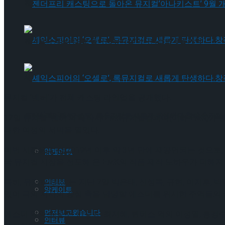
젠더프리 캐스팅으로 돌아온 뮤지컬’아나키스트’ 9월 개막
젠더프리 캐스팅으로 돌아온 뮤지컬’아나키스트’ 9월 개막
셰익스피어의 ‘오셀로’, 록뮤지컬로 새롭게 탄생하다.창작 뮤지컬 ‘
뮤지컬 ‘벤허’가 전체 캐스팅 라인업을 공개했다.
Trending Tags
셰익스피어의 ‘오셀로’, 록뮤지컬로 새롭게 탄생하다.창작 뮤지컬 ‘
12일 뮤지컬 ‘벤허’의 제작사 EMK뮤지컬컴퍼니(이하 EMK)가 
대한 여정의 서막을 열었다.
이번 시즌은 지난 2019년 이후 약 3년 만에 재공연되는 것으로,
앙케이트
Trending Tags
국 뮤지컬 시장을 선도해 온 EMK의 작품 제작 노하우가 더해져
특히, 뮤지컬 ‘벤허’는 지난 7일 박은태, 신성록, 규현, 이지
인터뷰
앙케이트
있어 극의 서사의 중심 축을 담당할 에스더를 위시한 주역들의 
먼저보고왔습니다
에스더 역의 윤공주, 이정화, 최지혜, 퀸터스 역의 이정열, 홍경
인터뷰