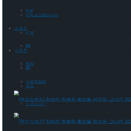
예정이다.
리뷰
시모니테스의 딸이자 벤허의 복수심을 염려하며 항상 그의 곁을 
먼저보고왔습니다
로 열연하며 장르를 뛰어넘는 눈부신 활약을 이어가고 있는 윤공
크로율과 섬세함이 돋보이는 연기로 풍부하게 표현해내며 무대를 사로
스포츠
리뷰
가창력과 카리스마 있는 연기를 선보여온 이정화가 이번 시즌에
뿐만 아니라, 사려 깊고 현명한 에스더의 면모를 담아낼 전망이
All
스포츠
또한 뮤지컬 ‘광주’, ‘베토벤; Beethoven Secret’ ‘
가창력, 그리고 특유의 연기력으로 순수하면서도 자신의 사랑에
빙상
All
벤허가 추후 양아버지로 섬기게 되는 함선의 사령관 퀸터스 역
연기로 독보적인 ‘퀸터스’를 탄생시킬 예정이며, 뮤지컬 ‘마타
스포츠일반
표현할 전망이다.
빙상
벤허의 어머니 미리암 역에는 한지연과 류수화
가 캐스팅되어 
여동생 티르자 역으로는 장혜린과 문은수
가 출연하며 존재감을
스포츠일반
이외에도
시모니테스 역에는 독보적인 존재감과 카리스마로 무
[현장스케치] 장하린-주혜원-황정율-허지유-고나연, 2026 ISU
용휘
가 무대에 오른다.