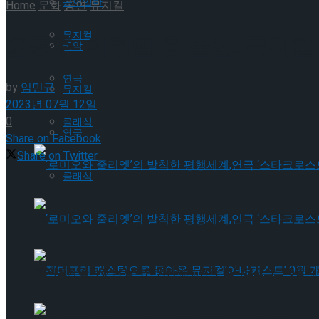
공연일반
Home
문화
공연
뮤지컬
뮤지컬
윤공주, 이정열 등 출연. 뮤지컬
국악
연극
by
임민규
뮤지컬
2023년 07월 12일
0
클래식
연극
Share on Facebook
Share on Twitter
클래식
‘로미오와 줄리엣’의 발칙한 평행세계,연극 ‘스타크로스드’ 9월 
‘로미오와 줄리엣’의 발칙한 평행세계,연극 ‘스타크로스드’ 9월 