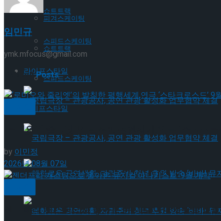
쇼트트랙
피겨스케이팅
임민규
스피드스케이팅
쇼트트랙
ymk.mfocus@gmail.com
라이프스타일
Related
Posts
스피드스케이팅
뮤지컬
라이프스타일
‘로미오와 줄리엣’의 발칙한 평행세계,연극 ‘스타크로스
국립극장 – 관광공사, 공연 관광 활성화 업무협약 체결
by
이민정
2026년 08월 07일
국립극장 – 관광공사, 공연 관광 활성화 업무협약 체결
뮤지컬
젠더프리 캐스팅으로 돌아온 뮤지컬’아나키스트’ 9월
혜화로운 공연생활, 자립준비 청년 후원 방송 ‘비바! 뮤지컬’ 진행 