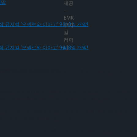
제공
=
EMK
뮤지
컬
컴퍼
니
오셀로와 이아고’ 9월 8일 개막!
오셀로와 이아고’ 9월 8일 개막!
벤허와 메셀라 역에 이어 극 중 에스더, 퀸터스, 미리암, 티르자,
 새로운 프로덕션은 뮤지컬 ‘마타하리’, ‘웃는 남자’, ‘엑스칼리
 높은 완성도를 예고해 그 어느 때보다 뮤지컬 팬들의 뜨거운 관
훈, 박민성, 서경수 등 벤허와 메셀라 역의 캐스팅을 공개, 역대급 
캐스팅 라인업에 초미의 관심이 모인다.
수, 미리암 역 한지연, 류수화, 티르자 역의 장혜린, 문은수 등 캐