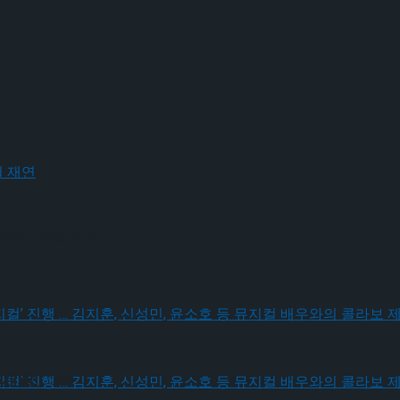
드’ 9월 재연
 개막
… 김지훈, 신성민, 윤소호 등 뮤지컬 배우와의 콜라보 제품 판매