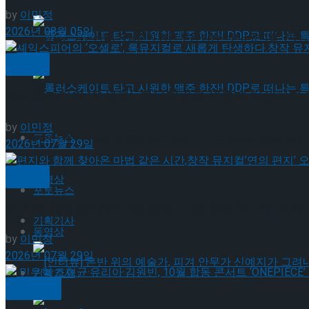
by
이민정
2026년 08월 05일
혜화로운 공연생활, 자립준비 청년 후원 방송 ‘비바! 뮤지컬’ 진행 
뮤지컬
롤러스케이트 타고 시원한 맥주 한잔! DDP로 떠나는 특별한 휴가
셰익스피어의 ‘오셀로’, 록뮤지컬로 새롭게 탄생하다.창
by
이민정
포토뉴스
롤러스케이트 타고 시원한 맥주 한잔! DDP로 떠나는 특별한 휴가
2026년 07월 29일
뮤지컬
동영상
포토뉴스
편지와 함께 찾아온 마법 같은 시간,창작 뮤지컬’연의 
기획기사
동영상
by
이민정
2026년 07월 29일
기획기사
공연일반