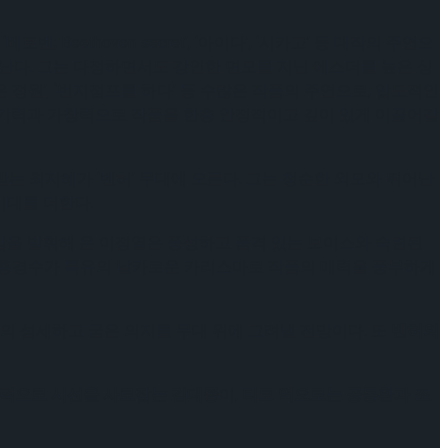
토벤; Beethoven secret’, ‘아이다’, ‘시카고’ 등 대작의 주연으
난다. 그는 다정하면서도 강인한 면모를 지닌 에스더를 높은 싱
 정원’, ‘번지점프를 하다’ 등 수많은 작품의 주연으로, 압도적인
연기력과 가창력으로 작품을 한층 안정적이고 깊이 있게 이끌어갈
인정 받는 최지혜가 ‘벤허’ 무대에 오른다. 그는 청순한 외모와 뛰어난
기대를 더한다.
감을 발휘해 온 이정열은 풍성하고 품격 있는 보이스와 숙련된
있는 홍경수가 특유의 날카로운 카리스마로 작품의 매력을 풍부하게
 섬세하고 굳은 의지를 무대 위에 그려낼 전망이다. 또
벤허의
매력으로 시선을 사로잡는 김대종
이,
티토 역으로는 공동환과 조