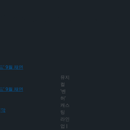
 ‘벤허’전체 캐스팅 라인업 공개
뮤지
컬
재연
‘벤
허’
캐스
재연
팅
라인
업 |