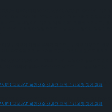
지키는 에스더 역에 윤공주, 이정화, 최지혜
가 출연한다. 뮤지컬 ‘베
주는 더욱 완벽하게 무르익은 ‘윤공주 표 에스터’로 관객들을 만
잡을 예정이다. 뮤지컬 ‘사의 찬미’, ‘젠틀맨스 가이드’, ‘붉은
 합류한다. 디테일한 감정 연기로 사랑 받은 이정화는 검증된 
다.
몬테크리스토’ 등 대형 뮤지컬에 이름을 올리며 떠오르는 뮤지컬 신성으로 
 대해 확고함을 가진 에스더를 오롯이 표현해낼 것으로 알려져 
으로 이정열과 홍경수
가 무대에 오른다. 탁월한 가창력으로 존재
하리’, ‘엑스칼리버’ 등에서 탄탄한 연기력으로 큰 사랑을 받고 
디테일한 감정 연기와 독보적인 캐릭터 분석력을 바탕으로 미리암의
 뽐낼 계획이다.
대를 장악하는 이희정과 문성혁
이,
빌라도 역으로는 다채로운 
 피겨 JGP 파견선수 선발전 프리 스케이팅 경기 결과