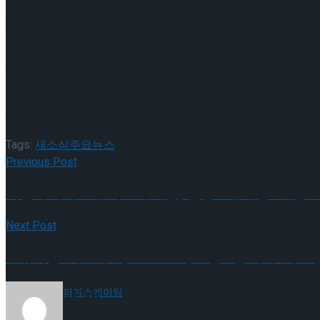
뮤지컬 ‘벤허’는 루 윌러스가 1880년 발표해 베스트 셀러로 자
다. 섬세한 스토리라인으로 한국을 대표하는 연출가로 꼽히는 왕
[현장스케치] 장하린-주혜원-황정율-허지유-고나연, 2026 ISU
연과 재연을 거치며 ‘제 2회 한국뮤지컬어워즈’ 총 11개 부문
작품은 역동적인 액션, 홀로그램을 활용한 무대 영상, 그리고 
[현장스케치] 이규리-전효은-김지유-박하영, 2026 ISU 피겨 
호평을 받은 바 있다.
한편, 완벽한 전체 캐스팅 라인업을 공개한 뮤지컬 ‘벤허’는 오는
[현장스케치] 이규리-전효은-김지유-박하영, 2026 ISU 피겨 
Tags:
새소식
주요뉴스
Previous Post
[현장스케치] 김민송-문지원-정수빈-이효원-최진아, 2026 ISU
박열과 가네코 후미코의 사랑, 신념 – 뮤지컬 ’22년 
Next Post
Trending Tags
[현장스케치] 김민송-문지원-정수빈-이효원-최진아, 2026 ISU
쇼뮤지컬 ‘시스터즈(SheStars!)’ 9월 3일 개막! 캐스
피겨스케이팅
Trending Tags