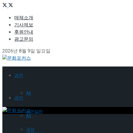
매체소개
기사제보
후원안내
광고문의
2026년 8월 9일 일요일
공연
All
공연
공연일반
All
국악