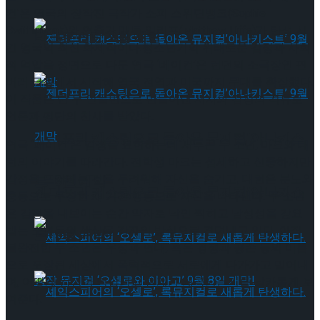
컨’은 영국의 창작진 극작가 소피 스위딘뱅크(Sophie
Swithinbank)와 연출가 매튜 일리프(Matthew Iliffe)가 탄생 시
타크로스드’ 9월 재연
킨 영국의 최신 화제작이다.청소년기의 위태로운 감정과 사회
적 억압을 정면으로 다룬 연극 ‘베이컨’은 런던의 소극장인 핀
버러 극장에서 시작해 영국 전역과 미국까지 무대를 확장했다.
이 작품은 단 두 인물만으로 만들어낸 서사와 감정의 격류로
언론과 평단의 찬사를 받았다.
젠더프리 캐스팅으로 돌아온 뮤지컬’아나키스
연극 ‘베이컨’은 감정을 표현하는데 서투른 두 소년, 마크와 대
런의 이야기를 따라간다. 전학생 마크는 섬세하고 신중하지만
감정을 드러내는 것을 두려워해 자신을 숨기고, 대런은 분노와
트’ 9월 개막
젠더프리 캐스팅으로 돌아온 뮤지컬’아나키스
충동으로 무장한 채 거친 행동으로 자신을 나타낸다. 두 소년
은 감정을 내보이는 순간 약자로 낙인 찍히고 남성성을 강요
받는 소년들의 세상을 각자의 방식으로 견뎌내고 있다. 아직
트’ 9월 개막
불완전한 두 소년은 우정과 연대, 혹은 경쟁과 공존 등의 이름
으로 포장된 세상에서 폭력적으로 서로에게 다가가고 밀어내
며, 어떻게 감정이 억압되고 관계가 왜곡되는지를 날카롭게 보
여준다.