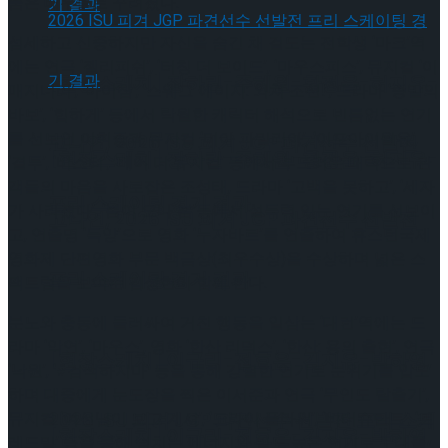
품은 배우들로 꾸려졌다.
섬세하고 신중하지만 자신을 숨긴 채 겉도는 전학생 ‘마크’역
에는 연극 ‘젤리피쉬’, ‘터칭 더 보이드’, ‘마우스피스’, 뮤지컬 ‘이
[현장스케치] 장하린-주혜원-황정율-허지유-
매지너리’, ‘아이참’, ‘스웨그 에이지: 외쳐 조선!’, 드라마 ‘종말의
바보’, ‘힙하게’ 등에서 탁월한 캐릭터 해석으로 빈틈없는 연기
를 선보인 이휘종과 뮤지컬 ‘미아 파밀리아’, ‘이프아이월유’,
고나연, 2026 ISU 피겨 JGP 파견선수 선발전
[현장스케치] 장하린-주혜원-황정율-허지유-
‘결투’, ‘비스티’, ‘베어 더 뮤지컬’ 등에서 부드러운 매력으로 관
객들의 마음을 사로잡은 조성태, 드라마 ‘고백을 못하고’, ‘세자
프리 스케이팅 경기 결과
가 사라졌다’, ‘봄이 오나 봄’등에서 설득력 있는 연기를 선보이
고나연, 2026 ISU 피겨 JGP 파견선수 선발전
고, 연출명 ‘득양’으로 영화 ‘누자바르’를 연출하여 휴스턴국제
영화제 단편영화 부문 백금상(최우수상)을 수상하며 넓은 스
프리 스케이팅 경기 결과
팩트럼을 보여준 김성현이 함께 한다.
분노와 충동에 둘러싸여 거친 행동을 일삼는 ‘대런’역에는 드
라마 ‘악연’, ‘마우스’, 영화 ‘한산 리덕스’, ‘한산: 용의 출현’, 연극
[현장스케치] 이규리-전효은-김지유-박하영,
‘낙원’, ‘#검색하지마’ 등을 통해 강렬한 연기로 분위기를 압도
하며 대중에게 눈도장을 찍은 이서준과 연극 ‘무인도 탈출기’,
뮤지컬 ‘여신님이 보고 계셔’, ‘드라이 플라워’, ‘비더슈탄트’, ‘트
2026 ISU 피겨 JGP 파견선수 선발전 프리 스케
[현장스케치] 이규리-전효은-김지유-박하영,
레드밀’ 등을 통해 넘치는 에너지와 밀도 높은 연기로 무대를