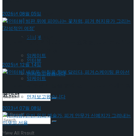
월 개막
이호원
Trending Tags
2026년 08월 05일
Trending Tags
인터뷰
[인터뷰] 빙판 위에 피어나는 꽃처럼, 피겨 허지유가
그리는 ‘감성적인 여정’
앙케이트
인터뷰
2025년 12월 14일
먼저보고왔습니다
앙케이트
[인터뷰] 새로운 아침을 향해 달리다, 피겨스케이팅
윤아선
먼저보고왔습니다
2023년 07월 08일
No Result
View All Result