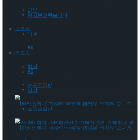
인물 간의 권력 역학과 감정의 균형을 시각적으로 표현했고,
리뷰
정교한 연출로 주제를 효과적으로 전달하여 관객들에게 깊은
먼저보고왔습니다
인상을 남기며 오프 웨스트엔드 어워즈(Off West End Awards)
에서 최우수 연출상을, 런던 펍 시어터즈 스탠딩 오베이션 어
스포츠
워즈 (London Pub Theatres Standing Ovation Awards)에서 최
리뷰
우수 작품상을 수상했다.2022년 초연을 시작으로 이어진 공연
All
은 이 작품이 장소와 시대를 넘어 보편적인 감정과 관계에 대
스포츠
한 이야기를 전하고 공감을 이끌어내고 있음을 입증했다. 단
두 명의 배우가 펼치는 강렬한 감정의 충돌은 관객들을 사로잡
빙상
지만 이 작품은 두 소년이 보여주는 감정이 무엇인지 이름을
All
붙이기를 거부하며 관객들에게 묻는다. 한국 초연을 앞둔 지금
스포츠일반
국내의 관객들에게도 질문을 던질 준비를 하고 있다.
빙상
연극 ‘베이컨’의 협력 연출로는 연극 ‘손톱달’, ‘괴물’, ‘까막눈’,
‘낭랑긔생’ 뮤지컬 ‘키다리 아저씨’ 등으로 섬세한 감정선과 깊
스포츠일반
이 있는 감정을 표현해 호평받고 있는 전서연 연출이 맡았다.
이어 연극 ‘베이컨’의 한국 초연을 함께할 여섯 명의 배우들로
는 무대와 스크린 등 다양한 장르를 넘나들며 가능성을 가득