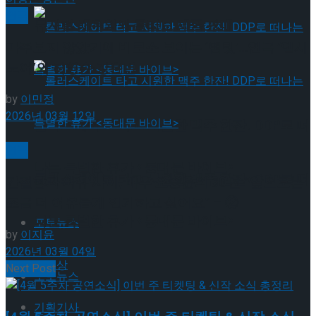
연극
뮤지컬 배우와의 콜라보 제품 판매
마주보지 않았기에 비로소 보이는 ‘햄릿’…연극 ‘엘시
노어’의 허영손·강은빈
by
이민정
2026년 03월 12일
롤러스케이트 타고 시원한 맥주 한잔! DDP로 떠
연극
나는 특별한 휴가 <동대문 바이브>
롤러스케이트 타고 시원한 맥주 한잔! DDP로 떠
간절함과 여유 사이, 배우 오승윤의 30년 “앞으로는
조금 더 여유롭게 연기하고 싶어요” – ②
나는 특별한 휴가 <동대문 바이브>
포토뉴스
by
이지윤
2026년 03월 04일
동영상
Next Post
포토뉴스
기획기사