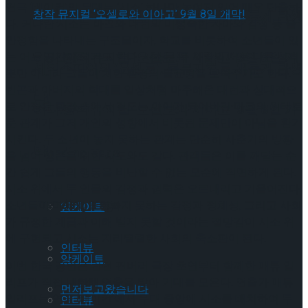
연극 ‘베이컨’의 무대는 ‘시소’ 하나만 놓여져 있어 매우 단출하
셰익스피어의 ‘오셀로’, 록뮤지컬로 새롭게 탄생
다. 커다란 시소는 마크와 대런의 미성숙한 자아와 감정 등 불
안정함을 나타내는 구조물이자, 학교를 비롯하여 소년들이 있
하다.창작 뮤지컬 ‘오셀로와 이아고’ 9월 8일 개
는 어느 공간이 되기도 한다. 시소는 두 사람의 서로 다른 성격
셰익스피어의 ‘오셀로’, 록뮤지컬로 새롭게 탄생
뿐만 아니라 그들이 처한 환경의 불균형을 보여주기도 한다.
빈곤과 아버지의 학대를 일상처럼 마주해온 대런과 상대적으
막!
로 안정된 환경 속에서 겉도는 아이가 되어버린 마크의 위태로
하다.창작 뮤지컬 ‘오셀로와 이아고’ 9월 8일 개
운 관계가 그저 개인의 성향에서 비롯된 문제만이 아님을 환기
시킨다. 두 소년이 놓지 못하는 관계는 단순히 사춘기의 방황
막!
Trending Tags
을 넘어 생존을 위한 시도와도 같다. 관객들은 이를 깨닫는 순
간 쉽게 그들의 행동을 비난할 수 없는 모순에 직면하게 된다.
시소 위에서 두 인물의 감정과 권력은 오르내리고 기울어진다.
Trending Tags
소년들이 마음껏 표현하지 못하는 감정과 정체성, 그리고 사회
앙케이트
가 규정한 계급과 이해 받지 못할 것이라는 절망감이 시소 위
에 구현되고 시소는 지리멸렬한 사회의 축소판이 된다.
인터뷰
앙케이트
이번 한국 공연은 런던 핀버러 극장 초연부터 함께한 매튜 일
리프가 직접 내한해 연출을 맡아 기대를 모은다. 연출가 매튜
먼저보고왔습니다
일리프는 연극 ‘베이컨’에서 무대 중앙에 시소를 배치하여 두
인터뷰