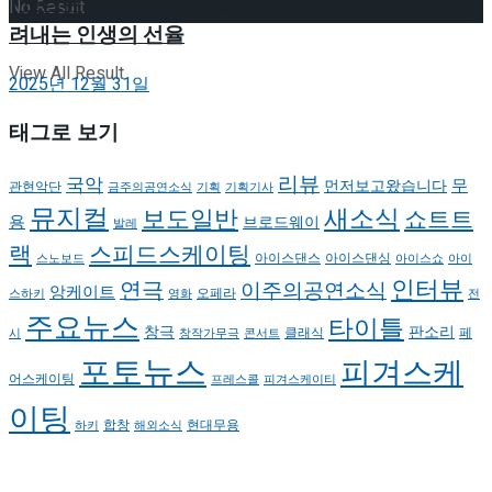
[인터뷰] 은반 위의 예술가, 피겨 안무가 신예지가 그
No Result
려내는 인생의 선율
View All Result
2025년 12월 31일
태그로 보기
리뷰
국악
무
먼저보고왔습니다
관현악단
금주의공연소식
기획
기획기사
뮤지컬
새소식
보도일반
쇼트트
용
브로드웨이
발레
랙
스피드스케이팅
아이스댄스
아이스댄싱
스노보드
아이스쇼
아이
인터뷰
연극
이주의공연소식
앙케이트
오페라
스하키
영화
전
주요뉴스
타이틀
판소리
창극
클래식
페
시
창작가무극
콘서트
포토뉴스
피겨스케
어스케이팅
프레스콜
피겨스케이티
이팅
현대무용
합창
하키
해외소식