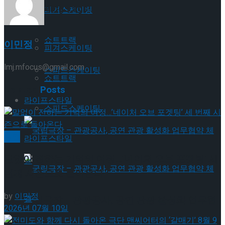
Trending Tags
피겨스케이팅
쇼트트랙
이민정
피겨스케이팅
lmj.mfocus@gmail.com
스피드스케이팅
쇼트트랙
Related
Posts
라이프스타일
스피드스케이팅
공연
라이프스타일
말없이 전하는 기억의 여정…’네이처 오브 포겟팅’ 세
번째 시즌으로 돌아온다
by
이민정
국립극장 – 관광공사, 공연 관광 활성화 업무협
2026년 07월 10일