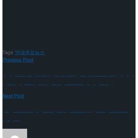
장악한 김방언, 영화 ‘검은 수녀들’, ‘셔틀, 최강의 셔틀’, ‘정직한
이팅 경기 결과
후보2’, 드라마 ‘사랑한다고 말해줘’, ‘무빙’, ‘몸값’ 등 독보적인
2026 ISU 피겨 JGP 파견선수 선발전 프리 스케
매력으로 강한 존재감을 남긴 신재휘가 함께 한다.
연극 ‘베이컨’의 1차 티켓 오픈은 오는 4월 30일(수) 오후 1시
이팅 경기 결과
예스24, 티켓링크에서 진행된다.
Tags:
연극
주요뉴스
[현장스케치] 김민송-문지원-정수빈-이효원-
Previous Post
[현장스케치] 뮤지컬 배우 이준우, 제34대 대한빙상
최진아, 2026 ISU 피겨 JGP 파견선수 선발전
[현장스케치] 김민송-문지원-정수빈-이효원-
경기연맹 회장 취임식 겸 2025 빙상인의 밤
프리 스케이팅 경기 결과
Next Post
최진아, 2026 ISU 피겨 JGP 파견선수 선발전
[4월 5주차 공연소식] 이번 주 티켓팅 & 신작 소식
총정리
프리 스케이팅 경기 결과
Trending Tags