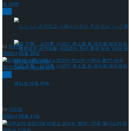
약 체결
국립극장 – 관광공사, 공연 관광 활성화 업무협
연극
전미도와 함께 다시 돌아온 극단 맨씨어터의 ‘갈매
약 체결
기’ 8월 9일 개막!
by
이민정
2026년 05월 28일
연극
혜화로운 공연생활, 자립준비 청년 후원 방송
임주환∙박성훈∙김경남 x 정운선∙전소민∙신윤지 출연!
연극 ‘렁스(Lungs)’ 캐스팅 공개
‘비바! 뮤지컬’ 진행 … 김지훈, 신성민, 윤소호 등
혜화로운 공연생활, 자립준비 청년 후원 방송
by
이민정
2026년 03월 31일
뮤지컬 배우와의 콜라보 제품 판매
‘비바! 뮤지컬’ 진행 … 김지훈, 신성민, 윤소호 등