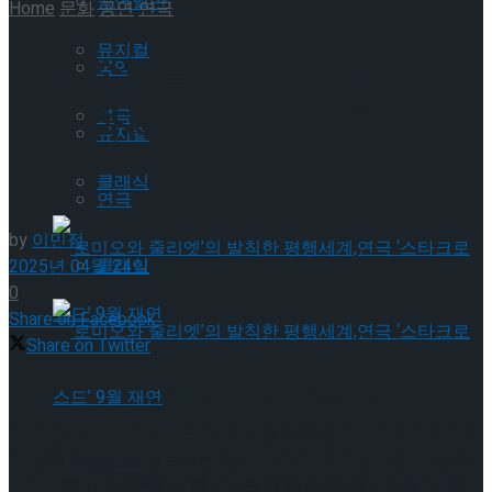
공연일반
Home
문화
공연
연극
뮤지컬
10대 소년들의 위태로운 관계…
국악
영국 화제작 ‘베이컨’, 한국 초
연극
뮤지컬
연
클래식
연극
by
이민정
클래식
2025년 04월 24일
0
Share on Facebook
Share on Twitter
‘로미오와 줄리엣’의 발칙한 평행세계,연극 ‘스
작년 연극 ‘스타크로스드’에 이어 올해 해븐마니아 레파토리의
첫 번째 작품으로 선보이는 연극 ‘베이컨’이 오는 6월 17일 예
타크로스드’ 9월 재연
‘로미오와 줄리엣’의 발칙한 평행세계,연극 ‘스
스24스테이지 3관에서 한국 초연의 막을 올린다. 연극 ‘베이