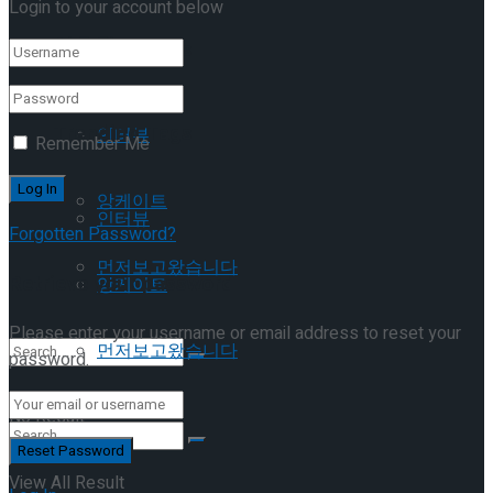
Login to your account below
이호원
Trending Tags
Trending Tags
인터뷰
Remember Me
앙케이트
인터뷰
Forgotten Password?
먼저보고왔습니다
Retrieve your password
앙케이트
Please enter your username or email address to reset your
먼저보고왔습니다
password.
No Result
View All Result