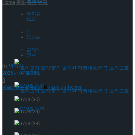
공연일반
Home
문화
공연
연극
뮤지컬
[현장스케치] 권슬아-천우진,
국악
연극 ‘렛미인’… “얼어붙은 스웨
연극
뮤지컬
덴 숲”
클래식
연극
by
박지민
클래식
2025년 07월 08일
0
Share on Facebook
Share on Twitter
‘로미오와 줄리엣’의 발칙한 평행세계,연극 ‘스
타크로스드’ 9월 재연
‘로미오와 줄리엣’의 발칙한 평행세계,연극 ‘스