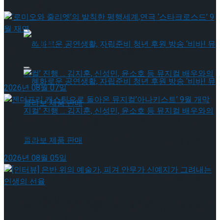
약 체결
국립극장 – 관광공사, 공연 관광 활성화 업무협
약 체결
‘로미오와 줄리엣’의 발칙한 평행세계,연극 ‘스타크
로스드’ 9월 재연
2026년 08월 07일
젠더프리 캐스팅으로 돌아온 뮤지컬’아나키스트’ 9
월 개막
혜화로운 공연생활, 자립준비 청년 후원 방송
2026년 08월 05일
‘비바! 뮤지컬’ 진행 … 김지훈, 신성민, 윤소호 등
혜화로운 공연생활, 자립준비 청년 후원 방송
뮤지컬 배우와의 콜라보 제품 판매
[인터뷰] 은반 위의 예술가, 피겨 안무가 신예지가 그
‘비바! 뮤지컬’ 진행 … 김지훈, 신성민, 윤소호 등
려내는 인생의 선율