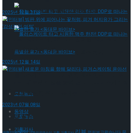
뮤지컬 배우와의 콜라보 제품 판매
2025년 12월 31일
[인터뷰] 빙판 위에 피어나는 꽃처럼, 피겨 허지유가
그리는 ‘감성적인 여정’
롤러스케이트 타고 시원한 맥주 한잔! DDP로 떠
2025년 12월 14일
나는 특별한 휴가 <동대문 바이브>
롤러스케이트 타고 시원한 맥주 한잔! DDP로 떠
[인터뷰] 새로운 아침을 향해 달리다, 피겨스케이팅
윤아선
나는 특별한 휴가 <동대문 바이브>
포토뉴스
2023년 07월 08일
동영상
포토뉴스
태그로 보기
기획기사
리뷰
국악
무
먼저보고왔습니다
관현악단
금주의공연소식
기획
기획기사