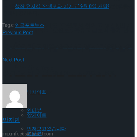
극 <렛미인>은 7월 3일부터 8월 16일까지 국립극장 해오름극
셰익스피어의 ‘오셀로’, 록뮤지컬로 새롭게 탄생
장에서 공연된다.
하다.창작 뮤지컬 ‘오셀로와 이아고’ 9월 8일 개
Tags:
연극
포토뉴스
셰익스피어의 ‘오셀로’, 록뮤지컬로 새롭게 탄생
Previous Post
막!
[현장스케치] 지현준, 연극 ‘렛미인’… “복잡한 심경”
하다.창작 뮤지컬 ‘오셀로와 이아고’ 9월 8일 개
Next Post
막!
Trending Tags
[현장스케치] 연극 ‘렛미인’ 기자 간담회 현장
Trending Tags
앙케이트
인터뷰
앙케이트
박지민
먼저보고왔습니다
인터뷰
jmp.mfocus@gmail.com