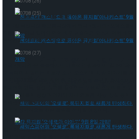
타크로스드’ 9월 재연
7월 8일 국립극장 해오름극장에서 연극 <렛미인> 프레스콜이
진행됐다. 이날 일라이 역의 배우 권슬아와 오스카 역의 배우
천우진이 <1막 18장, 19장>에 맞춰 열연을 보이고 있다.
젠더프리 캐스팅으로 돌아온 뮤지컬’아나키스
연극 <렛미인>은 쓸쓸하지만 매혹적인 뱀파이어 ‘일라이’와 학
교 폭력에 시달리는 외로운 소년 ‘오스카’의 사랑 이야기를 담
트’ 9월 개막
고 있다. 2016년 국내 초연 후, 약 9년 만에 복귀한 화제작이다.
젠더프리 캐스팅으로 돌아온 뮤지컬’아나키스
현대인의 고독, 결핍, 상처를 끌어안는 구원의 스토리를 선보
이며, 10대들의 성장과 인간이 지닌 외로움, 사랑, 상실 등의 보
트’ 9월 개막
편적인 감정을 뱀파이어라는 소재를 활용해 드라마틱하게 그
려내며 정서적으로 깊은 울림을 선사할 예정이다.
570:1의 치열한 경쟁률을 뚫고 선발된 뱀파이어 여자 주인공
‘일라이’ 역에는 권슬아와 백승연이, 남자 주인공 ‘오스카’ 역에
는 310:1의 경쟁률을 뚫고 안승균, 천우진이 캐스팅되었다. 연