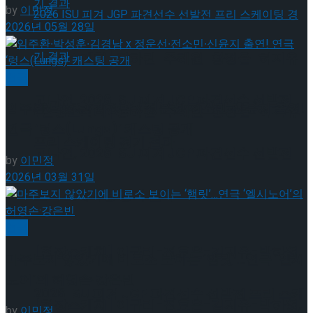
by
이민정
2026년 05월 28일
[현장스케치] 장하린-주혜원-황정율-허지유-
연극
고나연, 2026 ISU 피겨 JGP 파견선수 선발전
임주환∙박성훈∙김경남 x 정운선∙전소민∙신윤지 출연!
[현장스케치] 장하린-주혜원-황정율-허지유-
연극 ‘렁스(Lungs)’ 캐스팅 공개
프리 스케이팅 경기 결과
고나연, 2026 ISU 피겨 JGP 파견선수 선발전
by
이민정
2026년 03월 31일
프리 스케이팅 경기 결과
연극
[현장스케치] 이규리-전효은-김지유-박하영,
마주보지 않았기에 비로소 보이는 ‘햄릿’…연극 ‘엘시
노어’의 허영손·강은빈
2026 ISU 피겨 JGP 파견선수 선발전 프리 스케
[현장스케치] 이규리-전효은-김지유-박하영,
by
이민정