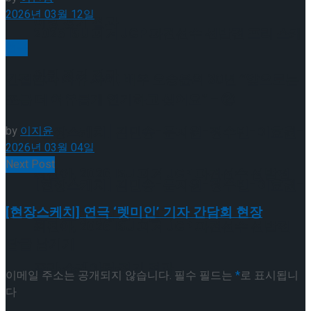
2026년 03월 12일
이팅 경기 결과
2026 ISU 피겨 JGP 파견선수 선발전 프리 스케
연극
이팅 경기 결과
간절함과 여유 사이, 배우 오승윤의 30년 “앞으로는
조금 더 여유롭게 연기하고 싶어요” – ②
[현장스케치] 김민송-문지원-정수빈-이효원-
by
이지윤
2026년 03월 04일
Next Post
최진아, 2026 ISU 피겨 JGP 파견선수 선발전
[현장스케치] 김민송-문지원-정수빈-이효원-
[현장스케치] 연극 ‘렛미인’ 기자 간담회 현장
프리 스케이팅 경기 결과
최진아, 2026 ISU 피겨 JGP 파견선수 선발전
답글 남기기
프리 스케이팅 경기 결과
Trending Tags
이메일 주소는 공개되지 않습니다.
필수 필드는
*
로 표시됩니
다