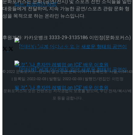
문화포커스는 문화 (공연/전시) 및 스포츠 전반 소식들을 일반
[인터뷰] 빙판 위에 피어나는 꽃처럼, 피겨 허지
대중들에게 전달하여, 지속 가능한 공연/스포츠 관람 문화 형
성을 목적으로 하는 온라인 뉴스입니다.
유가 그리는 ‘감성적인 여정’
[인터뷰] 빙판 위에 피어나는 꽃처럼, 피겨 허지
후원계좌: 카카오뱅크 3333-29-3135186 이민정(문화포커스)
유가 그리는 ‘감성적인 여정’
© 2022 문화포커스 - 당신이 알고 싶던 문화 이야기 | 등록번호: 서울,아54143
| 등록일: 2022-02-03 | 발행일: 2022-02-03 | 발행인/편집인: 이민정
[인터뷰] “세계 어디에도 없던 새로운 형태의
문화포커스의 모든 컨텐츠는 저작권법의 보호를 받으며, 무단 전재/복사/배
포 등을 금합니다.
공연이 될 것”, ‘나 혼자만 레벨업 on ICE’ 배우
[인터뷰] “세계 어디에도 없던 새로운 형태의
Welcome Back!
이호원
공연이 될 것”, ‘나 혼자만 레벨업 on ICE’ 배우