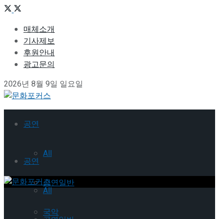
매체소개
기사제보
후원안내
광고문의
2026년 8월 9일 일요일
공연
All
공연
공연일반
All
국악