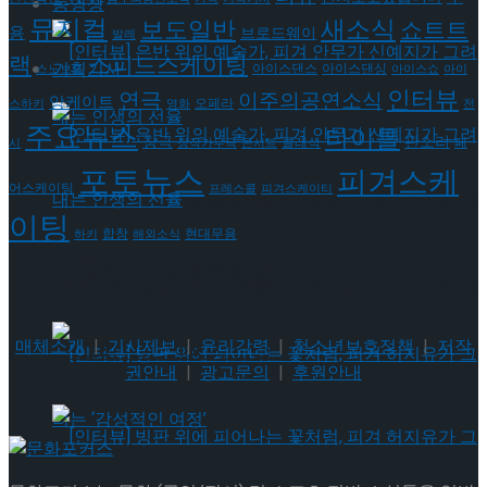
동영상
뮤지컬
새소식
보도일반
쇼트트
용
브로드웨이
발레
랙
스피드스케이팅
기획기사
아이스댄스
아이스댄싱
스노보드
아이스쇼
아이
인터뷰
연극
이주의공연소식
앙케이트
오페라
스하키
영화
전
주요뉴스
타이틀
판소리
창극
클래식
페
시
창작가무극
콘서트
포토뉴스
피겨스케
어스케이팅
프레스콜
피겨스케이티
[인터뷰] 은반 위의 예술가, 피겨 안무가 신예지
이팅
현대무용
합창
하키
해외소식
가 그려내는 인생의 선율
[인터뷰] 은반 위의 예술가, 피겨 안무가 신예지
매체소개
|
기사제보
|
윤리강령
|
청소년보호정책
|
저작
가 그려내는 인생의 선율
권안내
|
광고문의
|
후원안내