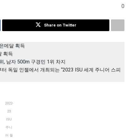
0
Share on Twitter
로 은메달 획득
달 획득
위, 남자 500m 구경민 1위 차지
 독일 인젤에서 개최되는 “2023 ISU 세계 주니어 스피
2022-
23
ISU
주니
어 월