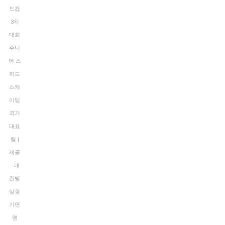
드컵
3차
대회
주니
어 스
피드
스케
이팅
국가
대표
팀 |
제공
= 대
한빙
상경
기연
맹