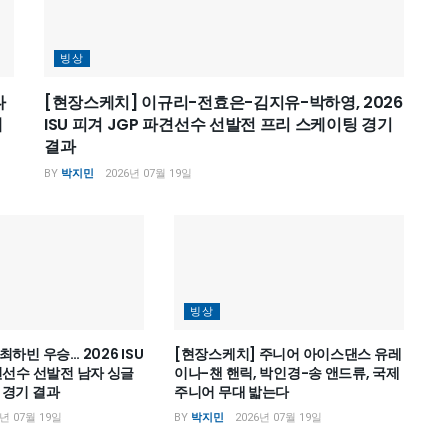
빙상
나
[현장스케치] 이규리-전효은-김지유-박하영, 2026
케
ISU 피겨 JGP 파견선수 선발전 프리 스케이팅 경기
결과
BY
박지민
2026년 07월 19일
빙상
하빈 우승… 2026 ISU
[현장스케치] 주니어 아이스댄스 유레
견선수 선발전 남자 싱글
이나-챈 핸릭, 박인경-송 앤드류, 국제
 경기 결과
주니어 무대 밟는다
6년 07월 19일
BY
박지민
2026년 07월 19일