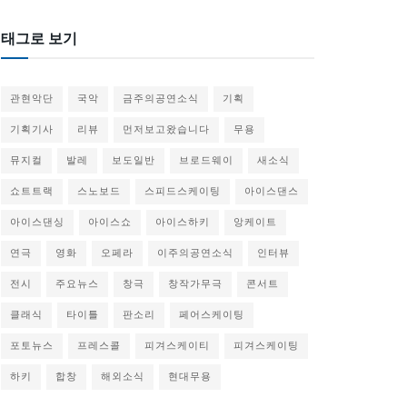
태그로 보기
관현악단
국악
금주의공연소식
기획
기획기사
리뷰
먼저보고왔습니다
무용
뮤지컬
발레
보도일반
브로드웨이
새소식
쇼트트랙
스노보드
스피드스케이팅
아이스댄스
아이스댄싱
아이스쇼
아이스하키
앙케이트
연극
영화
오페라
이주의공연소식
인터뷰
전시
주요뉴스
창극
창작가무극
콘서트
클래식
타이틀
판소리
페어스케이팅
포토뉴스
프레스콜
피겨스케이티
피겨스케이팅
하키
합창
해외소식
현대무용