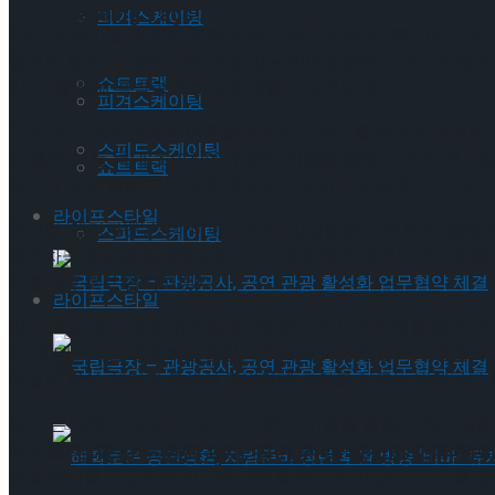
Trending Tags
피겨스케이팅
2021년 뮤지컬 ‘쿠로이 저택엔 누가 살고 있을까?’를 기점으로 ‘하
름으로 올렸다. 데뷔 10년 차를 맞은 이아름솔은 차근차근 쌓아
쇼트트랙
식스>를 통해 폭발할 재능과 무대를 기대해도 좋다.
피겨스케이팅
‘
김지우’
가 아라곤과의 이혼을 종용하고 국교를 바꾸며 얻어낸 왕
스피드스케이팅
‘비틀쥬스’ 등 국내 초연작에 꾸준히 이름을 올렸다. 초연 캐
쇼트트랙
식어가 아닌 활동 그 자체로 증명되는 김지우의 실력. 여기에
라이프스타일
뮤지컬 ‘엘리자벳’, ‘맘마미아!’, ‘렌트’ 앙상블을 거쳐 현재 
스피드스케이팅
차곡차곡 쌓아온 잠재력으로 ‘식스’ 최초 한국 공연의 캐스팅을
다줄 배우로 손꼽히고 있다.
라이프스타일
믿고 보고, 믿고 듣는 뮤지컬 퀸
‘박혜나’
가 시모어 역을 맡아 극의
겨)로 대표되는 통통튀는 불린의 무대에 이어 등장하며 흔들리
국립극장 – 관광공사, 공연 관광 활성화 업무협약
애절한 감성, 세련된 음색이 완벽하게 조화를 이루는 박혜나가
또 다른 매력의 시모어에는
‘박가람’
이 이름을 올렸다. 박가람은
따라할 수 없는 소울풀한 감성으로 배우에 대한 관심도를 높였다. 
국립극장 – 관광공사, 공연 관광 활성화 업무협약
어질 무대를 궁금하게 만드는 매력을 지닌 박가람이 ‘식스’를 