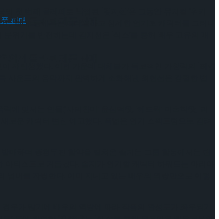
국의 첫 번째 클레페로 낙점된
‘김지선’
은 그동안 뮤지컬 ‘위키
 배우와의 콜라보 제품 판매
사이’, ‘빨래’ 등에서는 디테일하고 섬세한 연기로 캐릭터를 그려내
연의 분위기를 반전히는데 김지선은 ‘식스’를 통해 배우 고유의 매
 배우와의 콜라보 제품 판매
 얻어 재탄생했다. 이런 가운데 대체불가 독보적인 가창력의
‘최현
하는 록 사운드의 음악까지 완벽하게 소화해낸 최현선은 강렬한 랩
력에 맞서는 인물(‘사의찬미’ 윤심덕役, ‘헤드윅’ 이츠학役, ‘리
해 새로운 캐릭터 변신 예고했다. 폭넓은 연기 스펙트럼으로 김려
 앨범을 발매하며 종횡무진 활약을 펼쳐온 솔지는 그룹 활동에서는 댄
한 아티스트로 거듭났다. 솔지가 연기할 캐릭터 하워드는 아리아
의 넘버를 자랑한다. 이미 지니고 있는 배우의 역량만으로 이렇
는 경우가 많기에 배우의 역량에 따라 작품의 완성도가 좌우되기
어들’ 등에 참여한
‘유주혜’
는 ‘식스’를 통해 무르익은 배우로서의