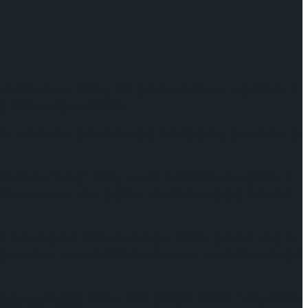
로드웨이에 이어 2023년 3월 한국에서 처음으로 막을 올린다. 3
를 12명의 여왕이 공개됐다.
만든다. 실제로 여섯 명의 캐릭터들은 각각 현존하는 팝 스타에서 영
탄생한 캐릭터
‘아라곤’ 역에는 손승연, 이아름솔이 캐스팅됐다.
국
ril Lavigne), 릴리 알렌(Lily Allen)에게서 영감을 받아 자유
 세 번째 부인으로
박혜나와 박가람이 맡았다.
합리적인 이혼 절
보이는 <식스>의 클레페는 래퍼 니키 미나즈(Nicki Minaj)에
 얻은 다섯 번째
부인 ‘하워드’ 역은 김려원과 솔지가 그려낼 예정이
케이팅 경기 결과