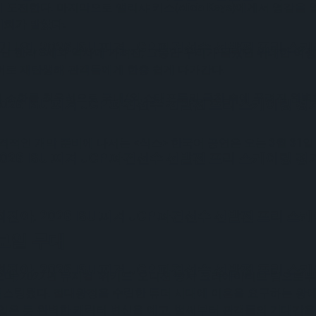
 도전한다. 마지막으로 앨리샤 키스(Alicia Keys)에게서 영
홍지희가 맡았다.
, 2026 ISU 피겨 JGP 파견선수 선발전 프리 스
아닌 헨리 8세와 역사에 가려진, 그동안 우리가 몰랐던 위대한 여
버로 재탄생해 관객들에게 한층 쉽게 다가간다.
 소화를 최우선으로 국내/외 스태프들의 극찬 속에 꾸려진 완벽한
6 ISU 피겨 JGP 파견선수 선발전 프리 스케이팅 경
적인 개막 준비에 나서는 <식스> 한국어 공연은 오는 3월 31일 c
6 ISU 피겨 JGP 파견선수 선발전 프리 스케이팅 경
, 2026 ISU 피겨 JGP 파견선수 선발전 프리 스
선보일 무대
, 2026 ISU 피겨 JGP 파견선수 선발전 프리 스
며, 2022년 뮤지컬 ‘위키드’ 오디션 당시 크리에이티브 팀으
캐스팅됐다. 절대왕정을 수립한 튜더 시대에 이혼을 요구하는 왕에
입은 듯 완벽한 캐릭터 변신을 예고, 벌써부터 관객들의 기대감을