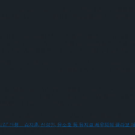
데스타운’, ‘실비다, 살다’, ‘브론테’, ‘이프덴’에 연이어 이름을
온 실력을 바탕으로 매 작품마다 다른 얼굴을 보여주며 관객들로 하
비의 자리였지만 결국 참수로 막을 내린 불린 역에 캐스팅됐다. 김
스팅의 경우 성공적인 국내 무대 안착을 위해 탄탄한 실력과 내공
 본래의 사랑스럽고 통통 튀는 배우의 매력이 도발적이지만 사랑스
‘물랑루즈’를 대표하는 댄서인 LADY M 아라비아 역으로 자신만의 
 거머쥔 배우다. 배수정은 이번 작품을 통해 역사에 가려졌던 불
 중심을 잡아준다. 시모어는 이혼을 요구하는 헨리 8세에 No를 외치는 
지 않고 굳건하게 자리를 지키는 돌에 자신의 사랑을 빗댄 강렬한
 체결
 선보일 무대에 벌써부터 관객들의 관심이 뜨겁다.
 지난해 뮤지컬 ‘하데스타운’에서 운명의 여신 역을 맡아 원캐스트
2014년 ‘프리실라’ 앙상블로 데뷔 이후 ‘풍월주’, ‘킹키부츠’
 체결
통해 선보일 새로운 모습에 궁금증이 고조되고 있다.