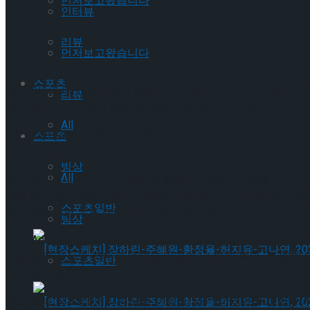
먼저보고왔습니다
인터뷰
리뷰
먼저보고왔습니다
스포츠
헨리 8세의 여섯 부인들의 삶을 재구성한 <식스 더 뮤지컬>(제작 
리뷰
월 10일부터 3주간의 내한 공연에 이어 전 세계 최초 라이선스 
All
‘식스 더 뮤지컬’ (이하 ‘식스’)은 500년 전 튜더 왕가의 
스포츠
감을 얻어 만들어졌다.
빙상
All
먼저 헨리 8세와 가장 긴 결혼 생활을 유지했던 첫 번째 부인이자 
교를 바꾸면서까지 이뤄낸 재혼의 주인공이자 두 번째 부인
‘
스포츠일반
롭고 반항적인 무드가 돋보이는 캐릭터이다.
빙상
아델(Adele)과 시아(Sia)에게서 영감을 받아 강렬한 발라드곡
차를 밟아 자신의 성에서 여생을 마감한 네 번째 부인
‘클레페’
스포츠일반
게서 영감을 얻었다.
여섯 왕비 중 가장 어리며 당대 여성 팝 스타 아리아나 그란데(Ariana
[현장스케치] 장하린-주혜원-황정율-허지유-고나연