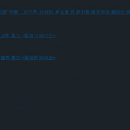
물이 그림만 하지 못하다는 이유로 이혼 절차를 밟는 클레페. 한
! 뮤지컬’ 진행 … 김지훈, 신성민, 윤소호 등 뮤지컬
적인 캐릭터로 파워풀한 에너지를 발산해 왔으며 ‘오! 당신이 잠든
t down(고개 숙여)’을 외치며 선보이는 공격적인 랩핑으로 공
를 기대하게 만든다.
! 뮤지컬’ 진행 … 김지훈, 신성민, 윤소호 등 뮤지컬
날리는 캐릭터 클레페는 개성 강한 래퍼 니키 미나즈에게서 영감을
림걸즈’, ‘보디가드’, ‘리지’ 등에서 소울풀한 R&B부터 폭발
인생 캐릭터 탄생을 예고한다.
나는 특별한 휴가 <동대문 바이브>
 예술가(뮤지컬 ‘브론테’ 에밀리役, ‘난설’ 허초희役), 억압과 폭
모습으로 관객들을 사로잡아온
‘김려원’
이 ‘식스’의 하워드 역을 통
 존재감을 각인 시킬 무대에 이목이 집중되고 있다.
나는 특별한 휴가 <동대문 바이브>
 데뷔해 2012년 그룹 EXID로 활동을 시작, 2020년 첫 솔로
원한 고음부터 폭발적인 가창력, 감성적인 음색까지 모두를 섭렵
을 얻어 재탄생했으며 이런 연유로 빠른 속도감과 팝적인 멜로디
‘식스’를 통해 보여줄 활약에 관객들의 기대감이 높아지고 있다.
 배우의 무덤이라 불린다. 1~2인극은 배우에게 전적으로 의지하
씨’, ‘아일랜더’와 더불어 1인극 연극 ‘눈을 뜻하는 수백 가지 단