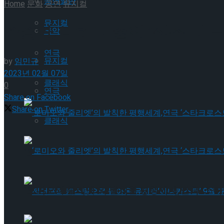
공연일반
Home
문화
공연
뮤지컬
뮤지컬
손승연, 박혜나 출연 ‘식스 더 
국악
연극
뮤지컬
by
임민규
2023년 02월 07일
클래식
0
연극
Share on Facebook
Share on Twitter
클래식
‘로미오와 줄리엣’의 발칙한 평행세계,연극 ‘스타
‘로미오와 줄리엣’의 발칙한 평행세계,연극 ‘스타