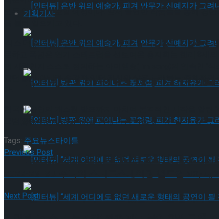
모든 역량을 선보일 예정이다. 앞서 출연한 작품들을 통해 평단
기획기사
을 불러 일으키고 있다.
‘식스 더 뮤지컬’ 최초 한국어 공연 캐스팅 라인업의 피날레는
‘
[인터뷰] 은반 위의 예술가, 피겨 안무가 신예지
문하고 폭넓은 연기 스펙트럼을 선보여온 홍지희는 헨리 8세의
떤 사람인지 스스로 정의하는 아이엠송(I’m song)의 연속인 ‘식스’
았던 삶이 아니라 숨겨져 있던 자신의 삶을 노래하는 주체적인
[인터뷰] 은반 위의 예술가, 피겨 안무가 신예지
다.
한국어 공연의 캐스팅 발표까지 마치며 본격적인 시작을 알린 ‘식스
[인터뷰] 빙판 위에 피어나는 꽃처럼, 피겨 허지
그램(@sixthemusical_kr)을 통해 가장 빠르게 확인할 수 있다.
Tags:
주요뉴스
타이틀
Previous Post
[인터뷰] 빙판 위에 피어나는 꽃처럼, 피겨 허지
2022-23 ISU 주니어 스피드스케이팅 월드컵 3차 대
Next Post
[인터뷰] “세계 어디에도 없던 새로운 형태의 공연이 
김려원, ‘식스 더 뮤지컬’ 최초 한국 공연 하워드 役 캐