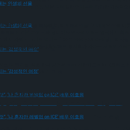
과 관객 모두에게 인정 받은 디테일한 연기부터 탄탄한 가창력으
홍지희’
가 장식한다. 뮤지컬 ‘어쩌면 해피엔딩’, ‘시데레우스’를 비롯
가 그려내는 인생의 선율
 죽음을 지켜본 여섯 번째 왕비이자 역사적으로는 영국에서 최초로
에서 파의 시그니처 넘버는 ‘I don’t need your love(당신
 캐릭터이다. 다방면에서 활약해온 홍지희가 파라는 새로운 캐릭
가 그려내는 인생의 선율
 더 뮤지컬’ 최초 한국 공연은 coex 신한카드 artium(코엑
유가 그리는 ‘감성적인 여정’
유가 그리는 ‘감성적인 여정’
회, 강수민 여자 1,500m 은, 매스스타트 동메달 획득
될 것”, ‘나 혼자만 레벨업 on ICE’ 배우 이호원
스팅 확정 – “무대 위 6명의 여전사를 만나러 꼭 와 주