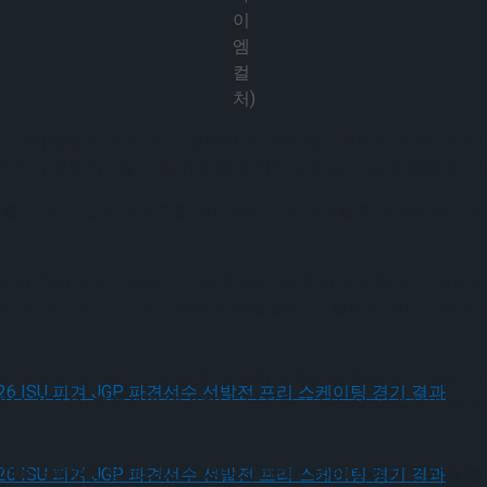
이
엠
컬
처)
아이엠컬처) 최초 한국 공연이 2019년 웨스트엔드, 2020년 브
한국어 공연이 3월 31일 개막을 준비하고 있는 가운데 왕좌에 오
여섯 왕비를 21세기 팝의 여왕으로 재탄생시키켜 관객들과 마주하게 
비욘세(Beyonce)와 샤키라(Shakira)에게서 영감을 얻어 재
불린’ 역에는 김지우, 배수정이 이름을 올렸다.
불린은 에이브릴 라빈(Av
을 선보이는
‘시모어’
는 사망 후 유일하게 왕비의 장례식이 치러진
 역은 김지선, 최현선이 연기한다.
묵직한 사운드와 공격적인 래핑을 선
 Grande), 브리트니 스피어스(Britney Spears)에서 영감을
, 2026 ISU 피겨 JGP 파견선수 선발전 프리 스