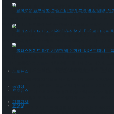
왕실 화가가 그린 초상화만으로 왕비로 간택되어 입궁하지만 실
혜화로운 공연생활, 자립준비 청년 후원 방송 ‘비바
드’의 모리블 총장, ‘레베카’의 반 호퍼 부인 등 강렬하고 매력
관객들의 공감을 자아내며 큰 호응을 얻었다.극 중 클레페는 ‘Ge
력과 캐릭터에 완벽하게 녹아든 착붙 싱크로율로 폭발적 시너지
혜화로운 공연생활, 자립준비 청년 후원 방송 ‘비바
‘나는 이 성의 여왕, 엎드려 절하여라’라며 거침없는 경고를 
선’
이 클레페역으로 캐스팅돼 관객들을 설레게 만든다. 뮤지컬 ‘드
핑으로 무장한 클레페를 만나 관객들에게 사랑받을 또 하나의 
롤러스케이트 타고 시원한 맥주 한잔! DDP로 떠
당찬 상속녀(뮤지컬 ‘사랑의 불시착’ 윤세리役)부터 시대를 대표하는
지’ 엠마 보든役) 등 장르나 캐릭터에 국한되지 않고 다양한 
원이라는 배우의 연기 세계의 확장과 더불어 다시 한번 무대 위
롤러스케이트 타고 시원한 맥주 한잔! DDP로 떠
포토뉴스
‘
솔지’
는 ‘식스’를 통해 처음으로 뮤지컬 무대에 오른다. 2006년
스곡에 주력하고 있다면 솔로 활동은 발라드 곡을 선보이며 시
동영상
포토뉴스
나 그란데, 브리트니 스피어스 등 당대 여성 스타들에게서 영감
게 적격인 캐스팅이 또 있을까 싶은 생각이 들게 만드는 솔지가 
기획기사
동영상
1~2인극은 배우가 지닌 모든 역량을 선보일 수 있는 기회이자
때문이다. 한 번의 도전도 쉽지 않은데 2인극 뮤지컬 ‘키다리 아저