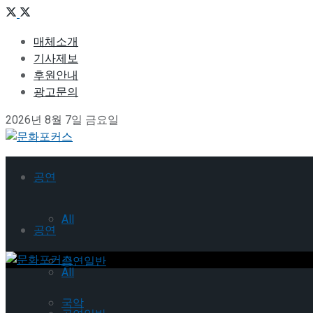
매체소개
기사제보
후원안내
광고문의
2026년 8월 7일 금요일
공연
All
공연
공연일반
All
국악