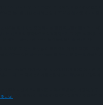
 올리며 주목 받은 배우
‘이아름솔’
이 한국의 첫 번째 아라곤으로 이
여금 놀라운 경험 선사하고 있다. 2023년 첫 작품이 되어줄 <
지우는 현재 공연 중인 뮤지컬 ‘물랑루즈’를 비롯해 ‘빅피쉬’,
 자랑하는 배우들의 총집합으로 일컬어지는데 그 어떤 설명이나 수
러운 캐릭터 불린과 만나 관객들의 몰입을 이끌 전망이다.
매력을 각인시키고 있는
‘배수정’
이 불린 역에 이름을 올렸다. 그동안
린을 소개하는 것은 물론 관객들로 하여금 기분 좋은 발견을 안겨
파워풀한 아라곤의 무대, Don’t lose ur head(정신 좀 챙
 발라드 곡으로 극의 분위기를 전환시킨다. 폭발적인 가창력과
로 200회 이상의 무대를 이끈 저력과 폭발적인 가창력, 누구도
, ‘하데스타운’까지 출연하는 작품마다 짧지만 강렬한 존재감으로 이