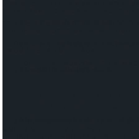
다.
특히 솔지는 <식스 더 뮤지컬>을 통해 데뷔 이후 첫 뮤지컬에
헨리 8세의 죽음을 지켜본 여섯 번째
왕비 ‘파’ 역은 유주혜, 
[현장스케치] 장하린-주혜원-황정율-허지유-고나연
한편 ‘식스’는 1명의 남자와 결혼한 6명의 여자들의 이야기가 
의 이야기는 팝 음악처럼 친근한 멜로디와 반복적인 리듬의 넘
최초 한국어 공연의 캐스팅을 발표한 제작사 아이엠컬처는 넘버
[현장스케치] 이규리-전효은-김지유-박하영, 202
리를 만날 수 있는 기회가 될 것이라 확신했다.
역사적인 한국 초연, 영광의 왕관을 거머쥔 12명의 배우들과 본격
[현장스케치] 이규리-전효은-김지유-박하영, 202
그에 앞서 이달 중 첫 티켓 오픈을 진행할 예정이다.
[현장스케치] 김민송-문지원-정수빈-이효원-최진아
믿고 보고, 믿고 듣는 12명의 여왕들이 
[현장스케치] 김민송-문지원-정수빈-이효원-최진아
Trending Tags
뮤지컬 ‘보디가드’에 출연하며 한국의 휘트니 휴스턴이라 불렸으
을 받은 이견 없는 레전드 보컬리스트
‘손승연’
이 아라곤 역에 
연의 매력에 대체불가한 파워풀한 가창력을 더해 마치 제 옷을 