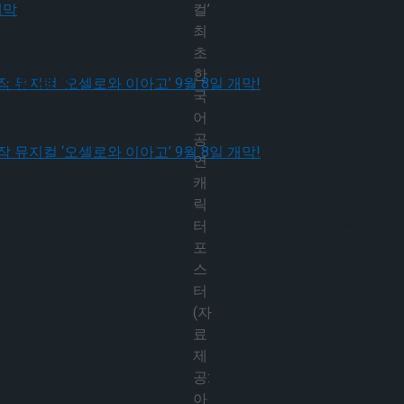
컬’
 9월 개막
최
초
한
 9월 개막
국
어
공
다.창작 뮤지컬 ‘오셀로와 이아고’ 9월 8일 개막!
연
캐
릭
다.창작 뮤지컬 ‘오셀로와 이아고’ 9월 8일 개막!
터
포
스
터
(자
료
제
공:
아