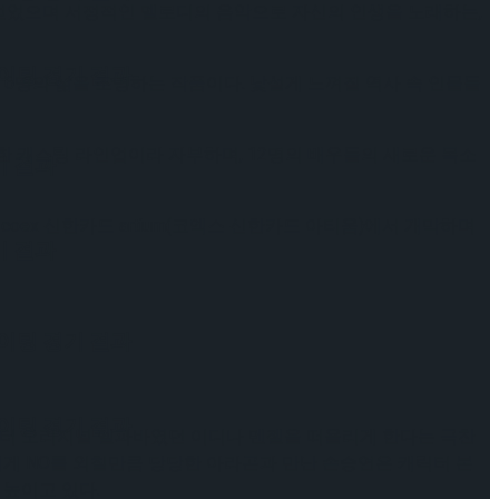
감을 얻었으며 서정적인 멜로디의 음악으로 자신의 인생을 노래하는,
케이팅 경기 결과
성 6명의 삶을 조명하는 작품이다. 낯설게 느껴질 역사 속 인물들
 캐스팅 라인업이라 자부하며, 12명의 배우들의 새로운 목소
기 결과
oex 신한카드 artium(코엑스 신한카드 아티움)에서 개막하며
기 결과
케이팅 경기 결과
케이팅 경기 결과
로부터 오리지널 엘파바였던 이디나 멘젤을 떠올리게 한다는 극찬
게 NO를 외칠만큼 당당한 아라곤과 만난 손승연은 캐릭터 본
 높이고 있다.