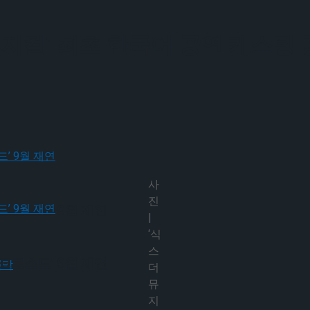
뮤지컬’ 최초 한국어 공연 캐스팅
사
진
크로스드’ 9월 재연
|
‘식
스
크로스드’ 9월 재연
더
뮤
지