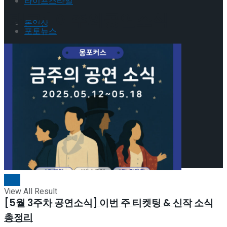
라이프스타일
[태그:]
이주의공연소식
동영상
포토뉴스
기획기사
동영상
기획기사
No Result
View All Result
No Result
공연
View All Result
[5월 3주차 공연소식] 이번 주 티켓팅 & 신작 소식
총정리