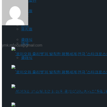
공연일반
뮤지컬
국악
연극
뮤지컬
임민규
클래식
연극
ymk.mfocus@gmail.com
클래식
‘로미오와 줄리엣’의 발칙한 평행세계,연극 ‘스타
‘로미오와 줄리엣’의 발칙한 평행세계,연극 ‘스타