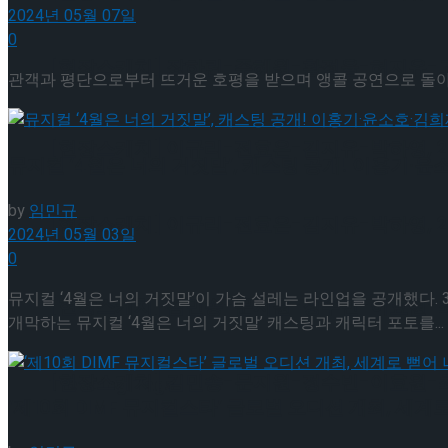
2024년 05월 07일
0
[현장스케치] 장하린-주혜원-황정율-허지유-고나연
관객과 평단으로부터 뜨거운 호평을 받으며 앵콜 공연으로 돌아왔
[현장스케치] 이규리-전효은-김지유-박하영, 202
뮤지컬 ‘4월은 너의 거짓말’, 캐스팅 공개! 이홍기
by
임민규
[현장스케치] 이규리-전효은-김지유-박하영, 202
2024년 05월 03일
0
뮤지컬 ‘4월은 너의 거짓말’이 가슴 설레는 라인업을 공개했다. 
[현장스케치] 김민송-문지원-정수빈-이효원-최진아
개막하는 뮤지컬 ‘4월은 너의 거짓말’ 캐스팅과 캐릭터 포토를...
[현장스케치] 김민송-문지원-정수빈-이효원-최진아
Trending Tags
‘제10회 DIMF 뮤지컬스타’ 글로벌 오디션 개최, 세계