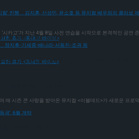
! 뮤지컬’ 진행 … 김지훈, 신성민, 윤소호 등 뮤지컬
 ‘시카고’가 지난 4월 8일 사전 연습을 시작으로 본격적인 공연 준비
! 뮤지컬’ 진행 … 김지훈, 신성민, 윤소호 등 뮤지컬
인업 공개 … 장지후-기세중-배나라-서동진-조권 등
나는 특별한 휴가 <동대문 바이브>
나는 특별한 휴가 <동대문 바이브>
 매 시즌 큰 사랑을 받아온 뮤지컬 <이블데드>가 새로운 프로덕션
 ‘등등곡’, 6월 개막