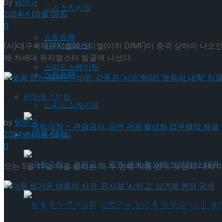
by
임민규
Trending Tags
피겨스케이팅
2024년 05월 03일
0
쇼트트랙
피겨스케이팅
(사)대구국제뮤지컬페스티벌(이하 DIMF)이 중국 상하이 나오
해 차세대 뮤지컬스타 발굴에 나섰다....
스피드스케이팅
쇼트트랙
라이프스타일
웃음 없는 장면은 ‘삭제’, 감동은 ‘사수’하라! ‘웃음의
스피드스케이팅
by
임민규
2024년 05월 02일
라이프스타일
0
국립극장 – 관광공사, 공연 관광 활성화 업무협약
오는 5월 11일 막을 올리는 의 두 번째 작품 연극 ‘웃음의 대학’
국립극장 – 관광공사, 공연 관광 활성화 업무협약
더욱 뜨거운 여름의 시작, 뮤지컬 ‘시카고’ 상견례 현