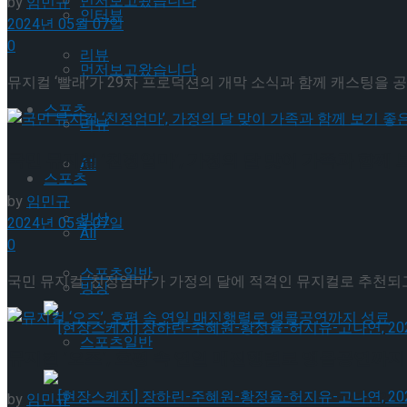
먼저보고왔습니다
by
임민규
인터뷰
2024년 05월 07일
0
리뷰
먼저보고왔습니다
뮤지컬 ‘빨래’가 29차 프로덕션의 개막 소식과 함께 캐스팅을 공
스포츠
리뷰
국민 뮤지컬 ‘친정엄마’, 가정의 달 맞이 가족과 함께
All
스포츠
by
임민규
빙상
2024년 05월 07일
All
0
스포츠일반
국민 뮤지컬 ‘친정엄마’가 가정의 달에 적격인 뮤지컬로 추천되고 
빙상
스포츠일반
뮤지컬 ‘오즈’, 호평 속 연일 매진행렬로 앵콜공연까지
[현장스케치] 장하린-주혜원-황정율-허지유-고나연
by
임민규