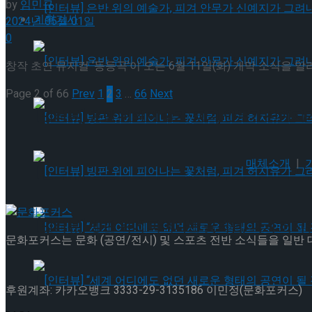
by
임민규
기획기사
2024년 05월 01일
0
[인터뷰] 은반 위의 예술가, 피겨 안무가 신예지
창작 초연 뮤지컬 ‘등등곡’이 오는 6월 11일(화) 개막 소식을 
Page 2 of 66
Prev
1
2
3
…
66
Next
[인터뷰] 은반 위의 예술가, 피겨 안무가 신예지
매체소개
|
[인터뷰] 빙판 위에 피어나는 꽃처럼, 피겨 허지
[인터뷰] 빙판 위에 피어나는 꽃처럼, 피겨 허지
문화포커스는 문화 (공연/전시) 및 스포츠 전반 소식들을 일반
[인터뷰] “세계 어디에도 없던 새로운 형태의 공연이 
후원계좌: 카카오뱅크 3333-29-3135186 이민정(문화포커스)