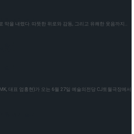
케이팅 경기 결과
을 내렸다. 따뜻한 위로와 감동, 그리고 유쾌한 웃음까지...
기 결과
 전한다
기 결과
MK, 대표 엄홍현)가 오는 6월 27일 예술의전당 CJ토월극장에서
케이팅 경기 결과
케이팅 경기 결과