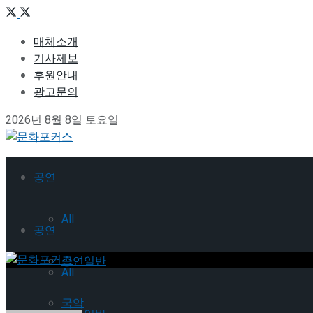
매체소개
기사제보
후원안내
광고문의
2026년 8월 8일 토요일
공연
All
공연
공연일반
All
국악