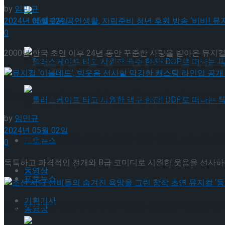
by
임민규
2024년 05월 02일
혜화로운 공연생활, 자립준비 청년 후원 방송 ‘비바
0
2000년 한국 초연 이후 24년 동안 꾸준한 사랑을 받아온 뮤지컬
혜화로운 공연생활, 자립준비 청년 후원 방송 ‘비바
뮤지컬 ‘이블데드’, 빅웃음 선사할 막강한 캐스팅 라
롤러스케이트 타고 시원한 맥주 한잔! DDP로 떠
by
임민규
2024년 05월 02일
롤러스케이트 타고 시원한 맥주 한잔! DDP로 떠
포토뉴스
0
독특하고 파격적인 전개와 B급 코미디로 시원한 웃음을 선사하며
동영상
포토뉴스
기획기사
조선 시대 선비들의 숨겨진 욕망을 그린 창작 초연 뮤지컬
동영상