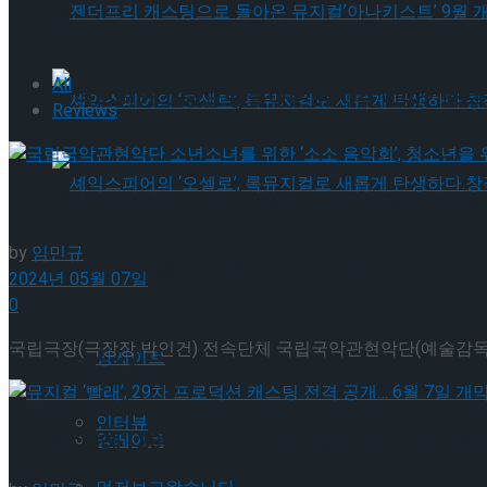
젠더프리 캐스팅으로 돌아온 뮤지컬’아나키스트’
All
젠더프리 캐스팅으로 돌아온 뮤지컬’아나키스트’
Reviews
셰익스피어의 ‘오셀로’, 록뮤지컬로 새롭게 탄생하
국립국악관현악단 소년소녀를 위한 ‘소소 음악회’, 청
by
임민규
셰익스피어의 ‘오셀로’, 록뮤지컬로 새롭게 탄생하
Trending Tags
2024년 05월 07일
0
국립극장(극장장 박인건) 전속단체 국립국악관현악단(예술감독 겸 단장
Trending Tags
앙케이트
인터뷰
뮤지컬 ‘빨래’, 29차 프로덕션 캐스팅 전격 공개… 6월
앙케이트