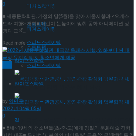
0
Trending Tags
피겨스케이팅
■ 세종문화회관, 가정의 달(5월)을 맞아 서울시향과 <오케스
트라 여행> 개최■ 어린이 눈높이에 맞춰 동화 애니메이션 상
쇼트트랙
피겨스케이팅
영과 교육...
스피드스케이팅
Details
Read more
쇼트트랙
라이프스타일
공연
스피드스케이팅
2022년 세종문화회관 대극장 올패스 시행, 영화보다
라이프스타일
싼 대극장 뮤지컬 티켓 청소년에게 제공
by
임민규
2022년 04월 05일
0
국립극장 – 관광공사, 공연 관광 활성화 업무협
■ 8세~19세의 청소년들(초‧중‧고)에게 양질의 문화예술 경험
기회 제공■ 뮤지컬 '지붕위의 바이올린', 무용 '일무(佾舞)' 등 2