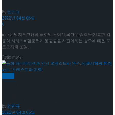
숲에서 개최
이팅 경기 결과
by
임민규
2026 ISU 피겨 JGP 파견선수 선발전 프리 스케
2022년 04월 06일
0
이팅 경기 결과
■ 내셔널지오그래픽 글로벌 투어전 최다 관람객을 기록한 감
동의 시리즈■ 멸종위기 동물들을 사진이라는 방주에 태운 포
토그래퍼 조엘...
[현장스케치] 김민송-문지원-정수빈-이효원-
Details
Read more
최진아, 2026 ISU 피겨 JGP 파견선수 선발전
[현장스케치] 김민송-문지원-정수빈-이효원-
클래식
프리 스케이팅 경기 결과
최진아, 2026 ISU 피겨 JGP 파견선수 선발전
동화 애니메이션과 만난 오케스트라 연주, 서울시향
과 함께하는 ‘오케스트라 여행’
프리 스케이팅 경기 결과
Trending Tags
by
임민규
2022년 04월 05일