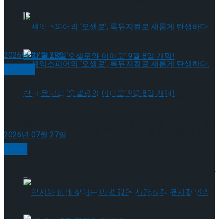
뮤지컬’연의 편지’ 오는 9월 관객과 만난
트’ 9월 개막
다
2026년 07월 29일
공연일반
민우혁·조형균·유리아·김원빈, 10월 합동
셰익스피어의 ‘오셀로’, 록뮤지컬로 새롭게 탄생
콘서트 ‘ONEPIECE’ 개최!
하다.창작 뮤지컬 ‘오셀로와 이아고’ 9월 8일 개
셰익스피어의 ‘오셀로’, 록뮤지컬로 새롭게 탄생
2026년 07월 27일
뮤지컬
막!
하다.창작 뮤지컬 ‘오셀로와 이아고’ 9월 8일 개
‘프랑켄슈타인-더뮤지컬 콘서트’규현-박
은태-이지혜-장은아가 선사하는 시청각
막!
압도할 ‘단 한 번의 무대’예고