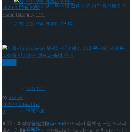
2026년 07월 23일
Home
Category
문화
편지와 함께 찾아온 마법 같은 시간,창작 뮤지
문화
컬’연의 편지’ 오는 9월 관객과 만난다
편지와 함께 찾아온 마법 같은 시간,창작 뮤지
클래식
컬’연의 편지’ 오는 9월 관객과 만난다
Trending Tags
서울시오페라단과 함께하는 ‘오페라 갈라 콘서트’,
새로운 일상을 맞이하는 위로와 축하 무대
Trending Tags
앙케이트
by
임민규
2022년 04월 12일
인터뷰
앙케이트
0
■ 국내 최정상급 성악가와 오케스트라가 함께 만드는 오페라
먼저보고왔습니다
인터뷰
축제 무대■ 모차르트 <마술피리>, <피가로의 결혼>, 베르디 <