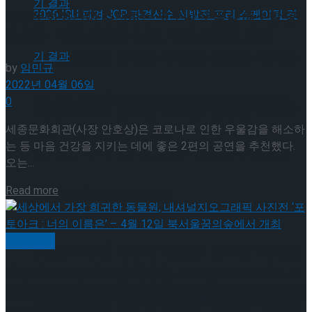
세종문화회관이 추천하는 코로나 우울감 해소할 공
연 2편 – ‘정화 그리고 순환’, ‘봄볕 그리운 그곳’
[현장스케치] 장하린-주혜원-황정율-허지유-
by
임민규
2022년 04월 06일
고나연, 2026 ISU 피겨 JGP 파견선수 선발전
0
[현장스케치] 장하린-주혜원-황정율-허지유-
세종문화회관(사장 안호상)은 코로나로 인한 우울감을 해소하
프리 스케이팅 경기 결과
는 등 마음 건강을 지키는 데에 좋은 2편의 공연을 추천했다.
고나연, 2026 ISU 피겨 JGP 파견선수 선발전
오는...
Details
Read more
프리 스케이팅 경기 결과
미술, 전시
[현장스케치] 이규리-전효은-김지유-박하영,
세상에서 가장 희귀한 동물원, 내셔널지오그래픽 사
진전 ‘포토아크 : 너의 이름은’ – 4월 12일 북서울꿈의
2026 ISU 피겨 JGP 파견선수 선발전 프리 스케
[현장스케치] 이규리-전효은-김지유-박하영,