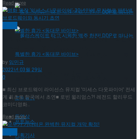
Details
Read more
뮤지컬 배우와의 콜라보 제품 판매
뮤지컬
영화 원작 ‘미세스 다웃파이어’, 30년만에 뮤지컬로
재탄생, 브로드웨이와 동시기 초연
롤러스케이트 타고 시원한 맥주 한잔! DDP로 떠
by
임민규
2022년 03월 29일
나는 특별한 휴가 <동대문 바이브>
0
롤러스케이트 타고 시원한 맥주 한잔! DDP로 떠
■ 최신 브로드웨이 라이선스 뮤지컬 '미세스 다웃파이어' 전세
나는 특별한 휴가 <동대문 바이브>
계 최초로 한국에서 초연■ 로빈 윌리엄스?! 레전드 할리우드
포토뉴스
코미디영화...
동영상
Details
Read more
포토뉴스
뮤지컬
기획기사