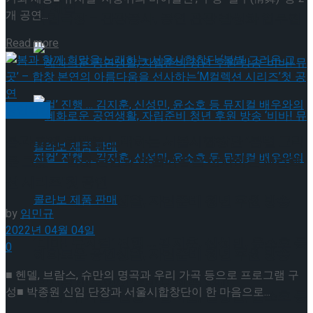
약 체결
개 공연...
국립극장 – 관광공사, 공연 관광 활성화 업무협
Details
Read more
약 체결
공연일반
봄과 함께 희망을 노래하는 서울시합창단 ‘봄볕 그리
운 그곳’ – 합창 본연의 아름다움을 선사하는‘M컬렉
션 시리즈’첫 공연
혜화로운 공연생활, 자립준비 청년 후원 방송
by
임민규
2022년 04월 04일
‘비바! 뮤지컬’ 진행 … 김지훈, 신성민, 윤소호 등
0
혜화로운 공연생활, 자립준비 청년 후원 방송
■ 헨델, 브람스, 슈만의 명곡과 우리 가곡 등으로 프로그램 구
뮤지컬 배우와의 콜라보 제품 판매
성■ 박종원 신임 단장과 서울시합창단이 한 마음으로...
‘비바! 뮤지컬’ 진행 … 김지훈, 신성민, 윤소호 등