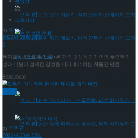
동영상
뮤지컬 ‘넥스트 투 노멀’ 어떤 공연을 봐도 후회 없는
선택이 될 완벽한 캐스팅 공개!
기획기사
by
임민규
2022년 03월 25일
0
뮤지컬 <넥스트 투 노멀>은 가족 구성원 개개인의 뚜렷한 개
[인터뷰] 은반 위의 예술가, 피겨 안무가 신예지
성과 더불어 섬세한 감정을 나타내야 하는 작품인 만큼...
가 그려내는 인생의 선율
Details
Read more
[인터뷰] 은반 위의 예술가, 피겨 안무가 신예지
뮤지컬
가 그려내는 인생의 선율
모두가 기다려온 완벽한 뮤지컬 <넥스트 투 노멀> 개
막 확정!
by
임민규
2022년 03월 25일