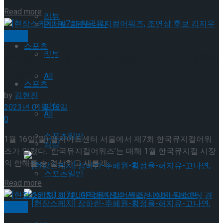
Read more
리뷰
먼저보고왔습니다
뮤지컬
스포츠
리뷰
[현장스케치] 제7회 한국뮤지컬어워즈, 조연상 후보
김지우
All
스포츠
by
김현진
빙상
2023년 01월 16일
All
0
스포츠일반
1월 16일(월) 엘지아트센터 서울에서 제7회 한국뮤지컬어워
빙상
즈가 열렸다. ‘한국뮤지컬어워즈’는 매해 1월 한국뮤지컬 시장
의 한해를 총 결산하고 새롭게...
스포츠일반
Read more
뮤지컬