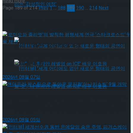
Read more
[인터뷰] 빙판 위에 피어나는 꽃처럼, 피겨 허지
Page 189 of 214
Prev
1
…
188
189
190
…
214
Next
이주의 인기뉴스
유가 그리는 ‘감성적인 여정’
[인터뷰] 빙판 위에 피어나는 꽃처럼, 피겨 허지
유가 그리는 ‘감성적인 여정’
‘로미오와 줄리엣’의 발칙한 평행세계,연극 ‘스타크
로스드’ 9월 재연
2026년 08월 07일
[인터뷰] “세계 어디에도 없던 새로운 형태의
젠더프리 캐스팅으로 돌아온 뮤지컬’아나키스트’ 9
공연이 될 것”, ‘나 혼자만 레벨업 on ICE’ 배우
월 개막
[인터뷰] “세계 어디에도 없던 새로운 형태의
2026년 08월 05일
이호원
공연이 될 것”, ‘나 혼자만 레벨업 on ICE’ 배우