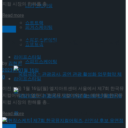
지컬 시장의 한해를 총...
Trending Tags
피겨스케이팅
Read more
쇼트트랙
피겨스케이팅
뮤지컬
스피드스케이팅
[현장스케치] 제7회 한국뮤지컬어워즈, 주연상 윤나
쇼트트랙
무
라이프스타일
스피드스케이팅
by
김현진
2023년 01월 16일
0
라이프스타일
이전 다음 1월 16일(월) 엘지아트센터 서울에서 제7회 한국뮤
지컬어워즈가 열렸다. ‘한국뮤지컬어워즈’는 매해 1월 한국뮤
지컬 시장의 한해를 총...
국립극장 – 관광공사, 공연 관광 활성화 업무협
Read more
뮤지컬