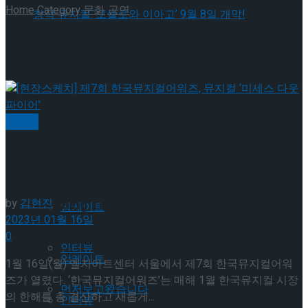
Home
Category
문화
공연
셰익스피어의 ‘오셀로’, 록뮤지컬로 새롭게 탄생
공연
하다.창작 뮤지컬 ‘오셀로와 이아고’ 9월 8일 개
셰익스피어의 ‘오셀로’, 록뮤지컬로 새롭게 탄생
막!
하다.창작 뮤지컬 ‘오셀로와 이아고’ 9월 8일 개
뮤지컬
막!
Trending Tags
[현장스케치] 제7회 한국뮤지컬어워즈, 뮤지컬 ‘미
세스 다웃파이어’
Trending Tags
by
김현진
앙케이트
2023년 01월 16일
0
인터뷰
앙케이트
1월 16일(월) 엘지아트센터 서울에서 제7회 한국뮤지컬어워
즈가 열렸다. ‘한국뮤지컬어워즈’는 매해 1월 한국뮤지컬 시장
먼저보고왔습니다
의 한해를 총 결산하고 새롭게...
인터뷰