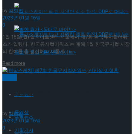
뮤지컬 배우와의 콜라보 제품 판매
by
김현진
2023년 01월 16일
0
1월 16일(월) 엘지아트센터 서울에서 제7회 한국뮤지컬어워
즈가 열렸다. ‘한국뮤지컬어워즈’는 매해 1월 한국뮤지컬 시장
의 한해를 총 결산하고 새롭게...
롤러스케이트 타고 시원한 맥주 한잔! DDP로 떠
Read more
나는 특별한 휴가 <동대문 바이브>
롤러스케이트 타고 시원한 맥주 한잔! DDP로 떠
뮤지컬
[현장스케치] 제7회 한국뮤지컬어워즈, 신인상 이형
나는 특별한 휴가 <동대문 바이브>
포토뉴스
훈
동영상
by
김현진
포토뉴스
2023년 01월 16일
0
기획기사