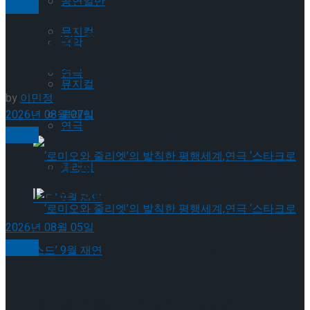
공연일반
뮤지컬
뮤지컬
‘로미오와 줄리엣’의 발칙한 평행세계,연
국악
극 ‘스타크로스드’ 9월 재연
연극
뮤지컬
by
이민정
2026년 08월 07일
클래식
연극
뮤지컬
젠더프리 캐스팅으로 돌아온 뮤지컬’아
클래식
나키스트’ 9월 개막
2026년 08월 05일
뮤지컬
‘로미오와 줄리엣’의 발칙한 평행세계,연극 ‘스
셰익스피어의 ‘오셀로’, 록뮤지컬로 새롭
타크로스드’ 9월 재연
게 탄생하다.창작 뮤지컬 ‘오셀로와 이아
‘로미오와 줄리엣’의 발칙한 평행세계,연극 ‘스