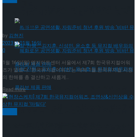
약 체결
국립극장 – 관광공사, 공연 관광 활성화 업무협
[현장스케치] 제7회 한국뮤지컬어워즈, 신인상 후보
유연정
약 체결
by
김현진
2023년 01월 16일
0
1월 16일(월) 엘지아트센터 서울에서 제7회 한국뮤지컬어워
즈가 열렸다. ‘한국뮤지컬어워즈’는 매해 1월 한국뮤지컬 시장
의 한해를 총 결산하고 새롭게...
혜화로운 공연생활, 자립준비 청년 후원 방송
Read more
‘비바! 뮤지컬’ 진행 … 김지훈, 신성민, 윤소호 등
혜화로운 공연생활, 자립준비 청년 후원 방송
뮤지컬
뮤지컬 배우와의 콜라보 제품 판매
[현장스케치] 제7회 한국뮤지컬어워즈, 조연상&신
‘비바! 뮤지컬’ 진행 … 김지훈, 신성민, 윤소호 등
인상을 수상한 뮤지컬 ‘마틸다’