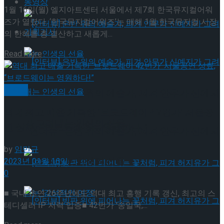
동영상
1월 16일(월) 엘지아트센터 서울에서 제7회 한국뮤지컬어워
즈가 열렸다. ‘한국뮤지컬어워즈’는 매해 1월 한국뮤지컬 시장
기획기사
의 한해를 총 결산하고 새롭게...
Read more
뮤지컬
[인터뷰] 은반 위의 예술가, 피겨 안무가 신예지
역대 최고 매출 기록한 ‘브로드웨이 42번가’ 서울공
가 그려내는 인생의 선율
연 성료, “브로드웨이는 영원하다!”
[인터뷰] 은반 위의 예술가, 피겨 안무가 신예지
by
임민규
가 그려내는 인생의 선율
2023년 01월 16일
0
■ 국내 초연 26주년에도 역대 최고 흥행 기록 갱신, 최고의 스
테디셀러 IP 저력 입증■ 42번가 '송일국,...