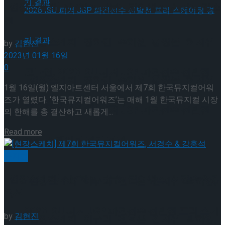
[현장스케치] 제7회 한국뮤지컬어워즈, 시상자 김소
현
[현장스케치] 장하린-주혜원-황정율-허지유-
by
김현진
2023년 01월 16일
0
고나연, 2026 ISU 피겨 JGP 파견선수 선발전
[현장스케치] 장하린-주혜원-황정율-허지유-
1월 16일(월) 엘지아트센터 서울에서 제7회 한국뮤지컬어워
즈가 열렸다. ‘한국뮤지컬어워즈’는 매해 1월 한국뮤지컬 시장
프리 스케이팅 경기 결과
고나연, 2026 ISU 피겨 JGP 파견선수 선발전
의 한해를 총 결산하고 새롭게...
Read more
프리 스케이팅 경기 결과
뮤지컬
[현장스케치] 제7회 한국뮤지컬어워즈, 서경수 & 강
[현장스케치] 이규리-전효은-김지유-박하영,
홍석
2026 ISU 피겨 JGP 파견선수 선발전 프리 스케
by
김현진
[현장스케치] 이규리-전효은-김지유-박하영,