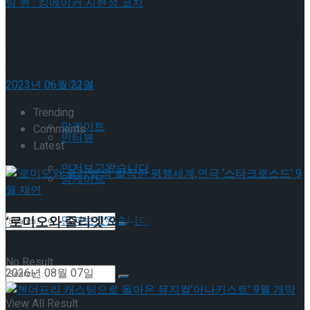
이호원
Trending Tags
[인터뷰] 세계선수권 동반 은메달의 숨은 주역, 피겨
스케이팅 퀸 · 킹메이커 지현정 코치
Trending Tags
2023년 06월 22일
인터뷰
Trending
앙케이트
Comments
인터뷰
Latest
먼저보고왔습니다
앙케이트
‘로미오와 줄리엣’의 발칙한 평행세계,연극 ‘스타크
먼저보고왔습니다
로스드’ 9월 재연
No Result
2026년 08월 07일
View All Result