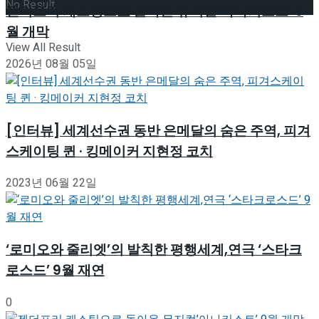
No Result
젠더프리 캐스팅으로 돌아온 뮤지컬’아나키스트’ 9
월 개막
View All Result
2026년 08월 05일
[인터뷰] 세계선수권 동반 은메달의 숨은 주역, 피겨
스케이팅 퀸 · 킹메이커 지현정 코치
2023년 06월 22일
‘로미오와 줄리엣’의 발칙한 평행세계,연극 ‘스타크
로스드’ 9월 재연
0