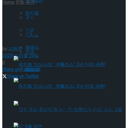
공연일반
Home
문화
공연
뮤지컬
[1월 4주차 공연소식] 이번 주
국악
티켓팅 & 신작 소식 총정리
연극
뮤지컬
클래식
by
김현진
연극
2025년 01월 20일
0
클래식
Share on Facebook
Share on Twitter
뮤지컬 ‘미드나잇 : 앤틀러스’, 3년 만의 귀환!
뮤지컬 ‘미드나잇 : 앤틀러스’, 3년 만의 귀환!