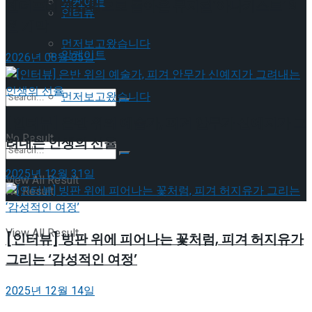
앙케이트
젠더프리 캐스팅으로 돌아온 뮤지컬’아나키스트’ 9
인터뷰
월 개막
먼저보고왔습니다
앙케이트
2026년 08월 05일
먼저보고왔습니다
[인터뷰] 은반 위의 예술가, 피겨 안무가 신예지가 그
No Result
려내는 인생의 선율
2025년 12월 31일
View All Result
No Result
View All Result
[인터뷰] 빙판 위에 피어나는 꽃처럼, 피겨 허지유가
그리는 ‘감성적인 여정’
2025년 12월 14일