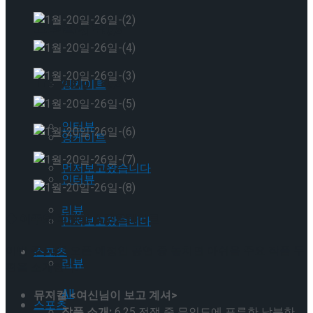
트’ 9월 개막
Trending Tags
Trending Tags
앙케이트
인터뷰
앙케이트
먼저보고왔습니다
인터뷰
리뷰
◆ 이주의 티켓팅 스포트라이트
먼저보고왔습니다
이번 주 티켓 오픈 예정인 공연 중 놓치면 아쉬울 주요 작품 두
스포츠
리뷰
편을 소개한다.
All
뮤지컬 <여신님이 보고 계셔>
스포츠
작품 소개:
6.25 전쟁 중 무인도에 표류한 남북한