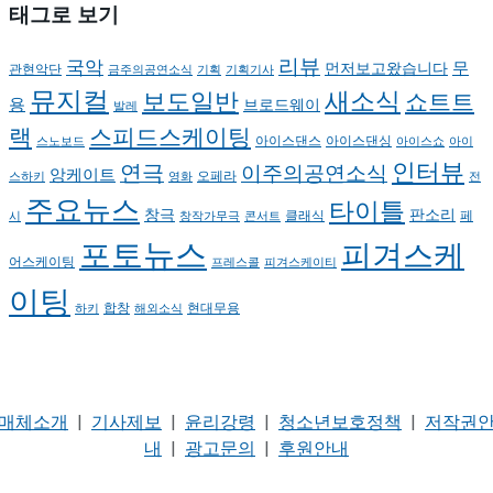
태그로 보기
리뷰
국악
무
먼저보고왔습니다
관현악단
금주의공연소식
기획
기획기사
뮤지컬
새소식
보도일반
쇼트트
용
브로드웨이
발레
랙
스피드스케이팅
아이스댄스
아이스댄싱
스노보드
아이스쇼
아이
인터뷰
연극
이주의공연소식
앙케이트
오페라
스하키
영화
전
주요뉴스
타이틀
판소리
창극
클래식
페
시
창작가무극
콘서트
포토뉴스
피겨스케
어스케이팅
프레스콜
피겨스케이티
이팅
현대무용
합창
하키
해외소식
매체소개
|
기사제보
|
윤리강령
|
청소년보호정책
|
저작권
내
|
광고문의
|
후원안내