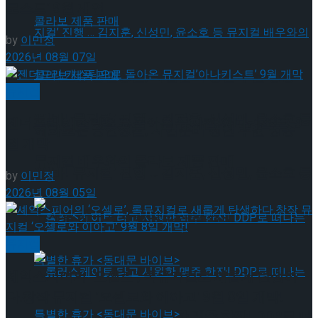
로스드’ 9월 재연
by
이민정
2026년 08월 07일
혜화로운 공연생활, 자립준비 청년 후원 방송
뮤지컬
‘비바! 뮤지컬’ 진행 … 김지훈, 신성민, 윤소호 등
젠더프리 캐스팅으로 돌아온 뮤지컬’아나키스트’ 9
혜화로운 공연생활, 자립준비 청년 후원 방송
월 개막
뮤지컬 배우와의 콜라보 제품 판매
‘비바! 뮤지컬’ 진행 … 김지훈, 신성민, 윤소호 등
by
이민정
2026년 08월 05일
뮤지컬 배우와의 콜라보 제품 판매
뮤지컬
셰익스피어의 ‘오셀로’, 록뮤지컬로 새롭게 탄생하
다.창작 뮤지컬 ‘오셀로와 이아고’ 9월 8일 개막!
롤러스케이트 타고 시원한 맥주 한잔! DDP로 떠