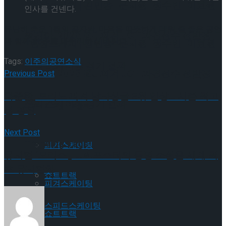
[현장스케치] 김민송-문지원-정수빈-이효원-
인사를 건넨다.
유난히 추운 1월의 끝자락, 마음을 따뜻하게 데워 줄 좋은 공연
최진아, 2026 ISU 피겨 JGP 파견선수 선발전
과 함께 한 주를 마무리하길 바란다.
[현장스케치] 김민송-문지원-정수빈-이효원-
Tags:
이주의공연소식
프리 스케이팅 경기 결과
최진아, 2026 ISU 피겨 JGP 파견선수 선발전
Previous Post
차준환, 토리노 피겨 남자싱글 3위 입상… 시즌 최고
프리 스케이팅 경기 결과
Trending Tags
점 경신
Next Post
Trending Tags
피겨스케이팅
뮤지컬 ‘모리스’, E.M.포스터의 동명 소설을 세계 최
초 뮤지컬화
쇼트트랙
피겨스케이팅
스피드스케이팅
쇼트트랙