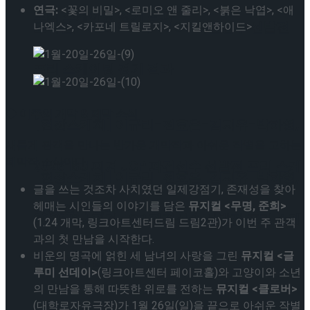
연극:
<꽃의 비밀>, <로미오 앤 줄리>, <붉은 낙엽>, <애
프리 스케이팅 경기 결과
고나연, 2026 ISU 피겨 JGP 파견선수 선발전
나엑스>, <카포네 트릴로지>, <지킬앤하이드>
프리 스케이팅 경기 결과
◆ 이주의 개막 & 폐막 소식
[현장스케치] 이규리-전효은-김지유-박하영,
새롭게 관객을 만나는 반가운 개막작과 아쉬운 작별을 고하는
폐막작 소식이다.
2026 ISU 피겨 JGP 파견선수 선발전 프리 스케
[현장스케치] 이규리-전효은-김지유-박하영,
글을 쓰는 것조차 사치였던 일제강점기, 존재성을 찾아
헤매는 시인들의 이야기를 담은
뮤지컬 <무명, 준희>
이팅 경기 결과
2026 ISU 피겨 JGP 파견선수 선발전 프리 스케
(1.24 개막, 링크아트센터드림 드림2관)가 이번 주 관객
과의 첫 만남을 시작한다.
비운의 명곡에 얽힌 세 남녀의 사랑을 그린
뮤지컬 <글
이팅 경기 결과
루미 선데이>
(링크아트센터 페이코홀)와 고양이와 소년
의 만남을 통해 따뜻한 위로를 전하는
뮤지컬 <클로버>
(대학로자유극장)가 1월 26일(일)을 끝으로 아쉬운 작별