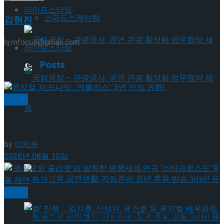
라이프스타일
스피드스케이팅
김현진
hj.mfocus@gmail.com
라이프스타일
Related
Posts
뮤지컬
국립극장 – 관광공사, 공연 관광 활성화 업무협
뮤지컬 ‘미드나잇 : 앤틀러스’, 3년 만의 귀환!
약 체결
by
이지윤
국립극장 – 관광공사, 공연 관광 활성화 업무협
2026년 08월 10일
약 체결
뮤지컬
‘로미오와 줄리엣’의 발칙한 평행세계,연극 ‘스타크