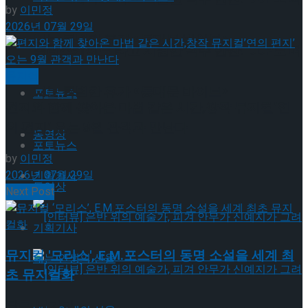
by
이민정
2026년 07월 29일
나는 특별한 휴가 <동대문 바이브>
롤러스케이트 타고 시원한 맥주 한잔! DDP로 떠
뮤지컬
나는 특별한 휴가 <동대문 바이브>
포토뉴스
편지와 함께 찾아온 마법 같은 시간,창작 뮤지컬’연
의 편지’ 오는 9월 관객과 만난다
동영상
포토뉴스
by
이민정
2026년 07월 29일
기획기사
동영상
Next Post
기획기사
뮤지컬 '모리스', E.M.포스터의 동명 소설을 세계 최
초 뮤지컬화
답글 남기기