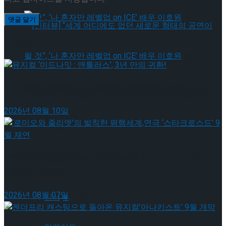
이번주 인기뉴스
[인터뷰] “세계 어디에도 없던 새로운 형태의
공연이 될 것”, ‘나 혼자만 레벨업 on ICE’ 배우
뮤지컬 ‘미드나잇 : 앤틀러스’, 3년 만의 귀환!
[인터뷰] “세계 어디에도 없던 새로운 형태의
2026년 08월 10일
이호원
공연이 될 것”, ‘나 혼자만 레벨업 on ICE’ 배우
이호원
Trending Tags
‘로미오와 줄리엣’의 발칙한 평행세계,연극 ‘스타크
로스드’ 9월 재연
Trending Tags
2026년 08월 07일
인터뷰