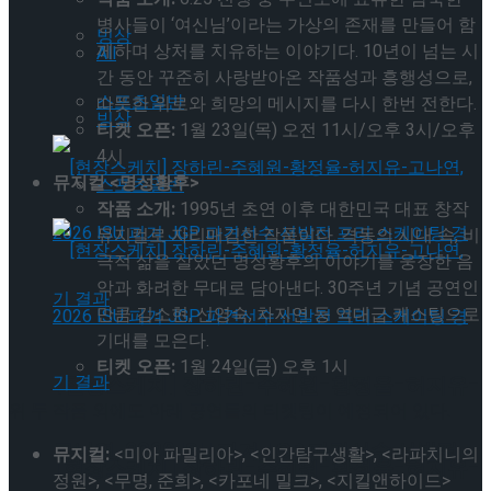
병사들이 ‘여신님’이라는 가상의 존재를 만들어 함
빙상
께하며 상처를 치유하는 이야기다. 10년이 넘는 시
All
간 동안 꾸준히 사랑받아온 작품성과 흥행성으로,
스포츠일반
따뜻한 위로와 희망의 메시지를 다시 한번 전한다.
빙상
티켓 오픈:
1월 23일(목) 오전 11시/오후 3시/오후
4시
뮤지컬 <명성황후>
스포츠일반
작품 소개:
1995년 초연 이후 대한민국 대표 창작
뮤지컬로 자리매김한 작품이다. 격동의 시대 속, 비
극적 삶을 살았던 명성황후의 이야기를 웅장한 음
악과 화려한 무대로 담아낸다. 30주년 기념 공연인
만큼 김소현, 신영숙, 차지연 등 역대급 캐스팅으로
기대를 모은다.
티켓 오픈:
1월 24일(금) 오후 1시
[현장스케치] 장하린-주혜원-황정율-허지유-
위 두 작품 외에도 아래 공연들의 티켓팅이 예정되어 있다.
고나연, 2026 ISU 피겨 JGP 파견선수 선발전
뮤지컬:
<미아 파밀리아>, <인간탐구생활>, <라파치니의
[현장스케치] 장하린-주혜원-황정율-허지유-
정원>, <무명, 준희>, <카포네 밀크>, <지킬앤하이드>