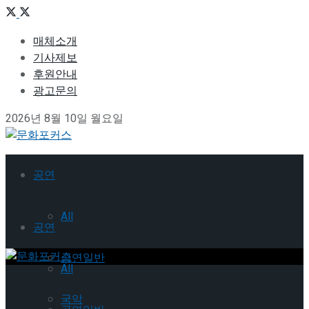
매체소개
기사제보
후원안내
광고문의
2026년 8월 10일 월요일
공연
All
공연
공연일반
All
국악