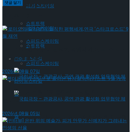
Trending Tags
피겨스케이팅
이번주 인기뉴스
쇼트트랙
피겨스케이팅
스피드스케이팅
쇼트트랙
‘로미오와 줄리엣’의 발칙한 평행세계,연극 ‘스타크
로스드’ 9월 재연
라이프스타일
스피드스케이팅
2026년 08월 07일
라이프스타일
젠더프리 캐스팅으로 돌아온 뮤지컬’아나키스트’ 9
월 개막
2026년 08월 05일
국립극장 – 관광공사, 공연 관광 활성화 업무협