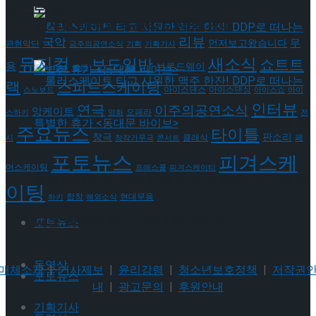
태그로 보기
뮤지컬 배우와의 콜라보 제품 판매
리뷰
국악
무
먼저보고왔습니다
관현악단
금주의공연소식
기획
기획기사
뮤지컬
새소식
보도일반
쇼트트
용
브로드웨이
발레
랙
스피드스케이팅
아이스댄스
아이스댄싱
스노보드
아이스쇼
아이
인터뷰
연극
이주의공연소식
앙케이트
오페라
스하키
영화
전
롤러스케이트 타고 시원한 맥주 한잔! DDP로 떠
주요뉴스
타이틀
판소리
창극
클래식
페
시
창작가무극
콘서트
포토뉴스
피겨스케
나는 특별한 휴가 <동대문 바이브>
어스케이팅
프레스콜
피겨스케이티
롤러스케이트 타고 시원한 맥주 한잔! DDP로 떠
이팅
현대무용
합창
하키
해외소식
나는 특별한 휴가 <동대문 바이브>
포토뉴스
동영상
매체소개
|
기사제보
|
윤리강령
|
청소년보호정책
|
저작권
포토뉴스
내
|
광고문의
|
후원안내
기획기사