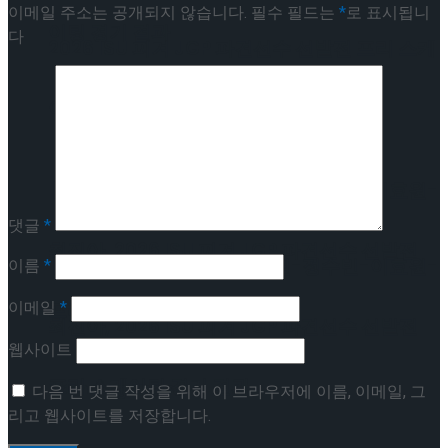
이메일 주소는 공개되지 않습니다.
필수 필드는
*
로 표시됩니
이팅 경기 결과
다
2026 ISU 피겨 JGP 파견선수 선발전 프리 스케
이팅 경기 결과
[현장스케치] 김민송-문지원-정수빈-이효원-
댓글
*
최진아, 2026 ISU 피겨 JGP 파견선수 선발전
[현장스케치] 김민송-문지원-정수빈-이효원-
이름
*
이메일
*
프리 스케이팅 경기 결과
최진아, 2026 ISU 피겨 JGP 파견선수 선발전
웹사이트
프리 스케이팅 경기 결과
Trending Tags
다음 번 댓글 작성을 위해 이 브라우저에 이름, 이메일, 그
리고 웹사이트를 저장합니다.