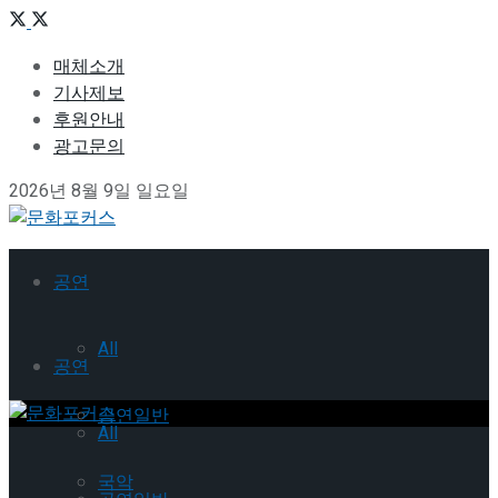
매체소개
기사제보
후원안내
광고문의
2026년 8월 9일 일요일
공연
All
공연
공연일반
All
국악