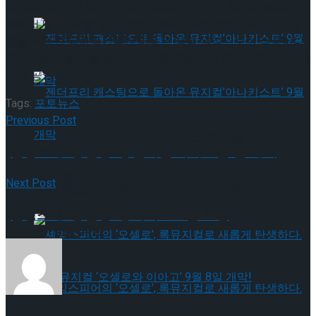
뮤지컬 <제시의 일기>는 독립운동가 양우조, 최선화 부부가 중
국에서 딸 ‘제시’를 낳고 1938년부터 1946년까지 8년간의 생
타크로스드’ 9월 재연
활을 기록한 육아일기를 모아놓은 책을 원작으로한 작품이다.
지난 8월 29일 막을 올린 후, 10월 29일까지 드림아트센터 3관
에서 공연을 이어간다.
Tags:
포토뉴스
Previous Post
젠더프리 캐스팅으로 돌아온 뮤지컬’아나키스
[현장스케치] 임강희, 엄마를 바라보는 딸 제시
트’ 9월 개막
Next Post
젠더프리 캐스팅으로 돌아온 뮤지컬’아나키스
[현장스케치] 임강희, 벅차오르는 표정
트’ 9월 개막