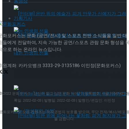
동영상
기획기사
문화포커스는 문화 (공연/전시) 및 스포츠 전반 소식들을 일반 대
중들에게 전달하여, 지속 가능한 공연/스포츠 관람 문화 형성을 
적으로 하는 온라인 뉴스입니다.
[인터뷰] 은반 위의 예술가, 피겨 안무가 신예지
후원계좌: 카카오뱅크 3333-29-3135186 이민정(문화포커스)
가 그려내는 인생의 선율
[인터뷰] 은반 위의 예술가, 피겨 안무가 신예지
가 그려내는 인생의 선율
© 2022 문화포커스 - 당신이 알고 싶던 문화 이야기 | 등록번호: 서울,아54143 | 
록일: 2022-02-03 | 발행일: 2022-02-03 | 발행인/편집인: 이민정
문화포커스의 모든 컨텐츠는 저작권법의 보호를 받으며, 무단 전재/복사/배포 
을 금합니다.