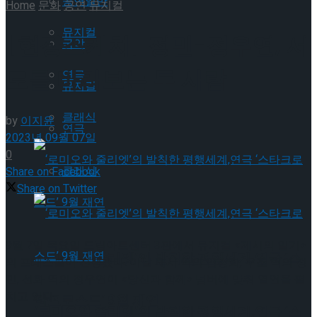
공연일반
Home
문화
공연
뮤지컬
뮤지컬
[현장스케치] 정민-정우연, 서
국악
로를 바라보는 두 사람
연극
뮤지컬
클래식
by
이지윤
연극
2023년 09월 07일
0
클래식
Share on Facebook
Share on Twitter
9월 7일 목요일 드림아트센터 3관에서 뮤지컬 <제시의 일기>
‘로미오와 줄리엣’의 발칙한 평행세계,연극 ‘스
의 프레스콜이 진행됐다. 이날 제시 역의 임강희, 우조 역의 정
민, 선화 역의 정우연이 <당신과 함께> 넘버에 맞춰 열연을 펼
치고 있다.
타크로스드’ 9월 재연
‘로미오와 줄리엣’의 발칙한 평행세계,연극 ‘스