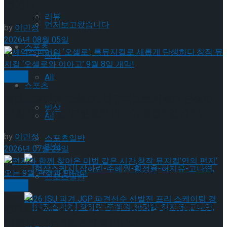
월 개막
리뷰
먼저보고왔습니다
by
이민정
2026년 08월 05일
스포츠
리뷰
뮤지컬
All
스포츠
셰익스피어의 ‘오셀로’, 록뮤지컬로 새롭게 탄생하
빙상
다.창작 뮤지컬 ‘오셀로와 이아고’ 9월 8일 개막!
All
by
이민정
스포츠일반
빙상
2026년 07월 29일
스포츠일반
뮤지컬
편지와 함께 찾아온 마법 같은 시간,창작 뮤지컬’연
의 편지’ 오는 9월 관객과 만난다