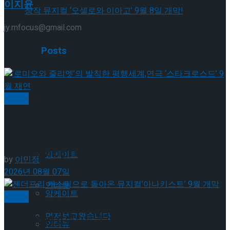
이지윤
셰익스피어의 ‘오셀로’, 록뮤지컬로 새롭게 탄생
jy.mfocus@gmail.com
하다.창작 뮤지컬 ‘오셀로와 이아고’ 9월 8일 개
Related
Posts
셰익스피어의 ‘오셀로’, 록뮤지컬로 새롭게 탄생
막!
하다.창작 뮤지컬 ‘오셀로와 이아고’ 9월 8일 개
뮤지컬
막!
Trending Tags
‘로미오와 줄리엣’의 발칙한 평행세계,연극 ‘스타크
로스드’ 9월 재연
Trending Tags
앙케이트
by
이민정
2026년 08월 07일
인터뷰
앙케이트
뮤지컬
먼저보고왔습니다
젠더프리 캐스팅으로 돌아온 뮤지컬’아나키스트’ 9
인터뷰