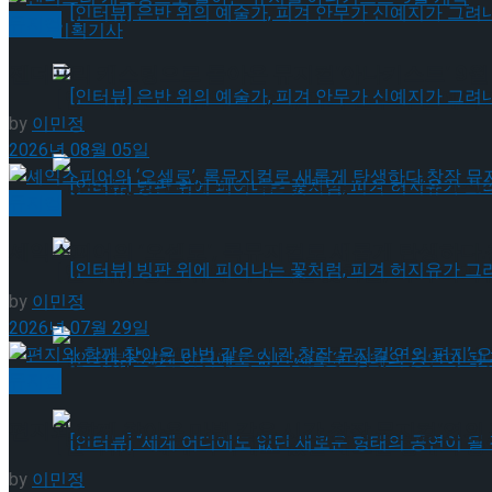
뮤지컬
기획기사
젠더프리 캐스팅으로 돌아온 뮤지컬’아나키스트’ 9월
[인터뷰] 은반 위의 예술가, 피겨 안무가 신예지
by
이민정
2026년 08월 05일
[인터뷰] 은반 위의 예술가, 피겨 안무가 신예지
뮤지컬
셰익스피어의 ‘오셀로’, 록뮤지컬로 새롭게 탄생하다.창
[인터뷰] 빙판 위에 피어나는 꽃처럼, 피겨 허지
by
이민정
2026년 07월 29일
[인터뷰] 빙판 위에 피어나는 꽃처럼, 피겨 허지
뮤지컬
편지와 함께 찾아온 마법 같은 시간,창작 뮤지컬’연의 
[인터뷰] “세계 어디에도 없던 새로운 형태의 공연이 
by
이민정