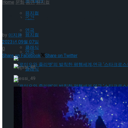
공연일반
Home
문화
공연
뮤지컬
뮤지컬
[현장스케치] 정민-정우연-임
국악
연극
뮤지컬
by
이지윤
2023년 09월 07일
클래식
0
연극
Share on Facebook
Share on Twitter
클래식
‘로미오와 줄리엣’의 발칙한 평행세계,연극 ‘스타
‘로미오와 줄리엣’의 발칙한 평행세계,연극 ‘스타