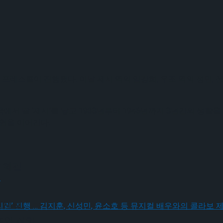
 프레스콜이 진행됐다. 이날 제시 역의 임강희, 우조 역의 정민, 
에서 딸 ‘제시’를 낳고 1938년부터 1946년까지 8년간의 생활
공연을 이어간다.
 체결
시
 체결
조와 선화