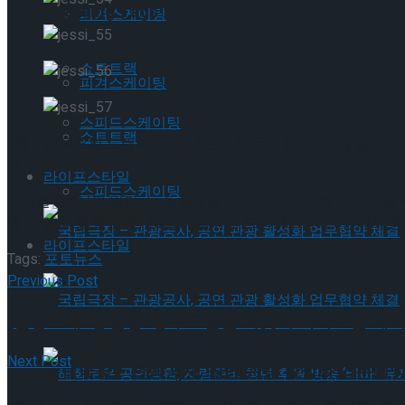
Trending Tags
피겨스케이팅
쇼트트랙
피겨스케이팅
스피드스케이팅
쇼트트랙
9월 7일 목요일 드림아트센터 3관에서 뮤지컬 <제시의 일기>의
다.
라이프스타일
스피드스케이팅
뮤지컬 <제시의 일기>는 독립운동가 양우조, 최선화 부부가 중국
월 29일 막을 올린 후, 10월 29일까지 드림아트센터 3관에서 
라이프스타일
Tags:
포토뉴스
Previous Post
국립극장 – 관광공사, 공연 관광 활성화 업무협약
[현장스케치] 임강희, 부모님을 지긋이 바라보는 제
Next Post
국립극장 – 관광공사, 공연 관광 활성화 업무협약
[현장스케치] 정민-정우연, 서로의 마음을 확인한 우