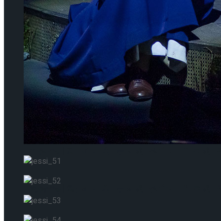
[현장스케치] 장하린-주혜원-황정율-허지유-고나연
[현장스케치] 이규리-전효은-김지유-박하영, 202
[현장스케치] 이규리-전효은-김지유-박하영, 202
[현장스케치] 김민송-문지원-정수빈-이효원-최진아
[현장스케치] 김민송-문지원-정수빈-이효원-최진아
Trending Tags