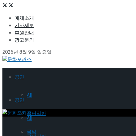
매체소개
기사제보
후원안내
광고문의
2026년 8월 9일 일요일
공연
All
공연
공연일반
All
국악