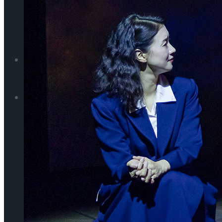
먼저보고왔습니다
인터뷰
리뷰
먼저보고왔습니다
스포츠
리뷰
All
스포츠
빙상
All
스포츠일반
빙상
스포츠일반
[현장스케치] 장하린-주혜원-황정율-허지유-고나연