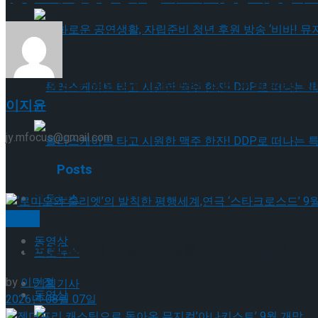
혜화로운 공연생활, 자립준비 청년 후원 방송 ‘비바
혜화로운 공연생활, 자립준비 청년 후원 방송 ‘비바
이지윤
jy.mfocus@gmail.com
롤러스케이트 타고 시원한 맥주 한잔! DDP로 떠
Related
Posts
롤러스케이트 타고 시원한 맥주 한잔! DDP로 떠
포토뉴스
뮤지컬
동영상
‘로미오와 줄리엣’의 발칙한 평행세계,연극 ‘스타크로스
포토뉴스
by
이민정
기획기사
동영상
2026년 08월 07일