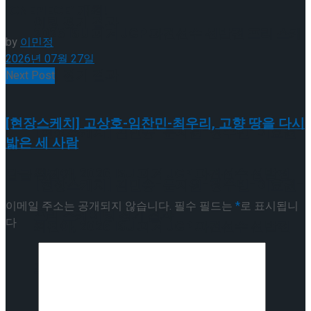
‘ONEPIECE’ 개최!
이팅 경기 결과
2026 ISU 피겨 JGP 파견선수 선발전 프리 스케
by
이민정
2026년 07월 27일
이팅 경기 결과
Next Post
[현장스케치] 고상호-임찬민-최우리, 고향 땅을 다시
[현장스케치] 김민송-문지원-정수빈-이효원-
밟은 세 사람
최진아, 2026 ISU 피겨 JGP 파견선수 선발전
답글 남기기
[현장스케치] 김민송-문지원-정수빈-이효원-
이메일 주소는 공개되지 않습니다.
필수 필드는
*
로 표시됩니
프리 스케이팅 경기 결과
다
최진아, 2026 ISU 피겨 JGP 파견선수 선발전
프리 스케이팅 경기 결과
Trending Tags