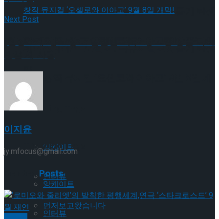
셰익스피어의 ‘오셀로’, 록뮤지컬로 새롭게 탄생
Next Post
하다.창작 뮤지컬 ‘오셀로와 이아고’ 9월 8일 개
[현장스케치] 고상호-임찬민-최우리, 고향 땅을 다시
셰익스피어의 ‘오셀로’, 록뮤지컬로 새롭게 탄생
밟은 세 사람
막!
하다.창작 뮤지컬 ‘오셀로와 이아고’ 9월 8일 개
막!
Trending Tags
이지윤
Trending Tags
앙케이트
jy.mfocus@gmail.com
Related
Posts
인터뷰
앙케이트
먼저보고왔습니다
인터뷰
뮤지컬