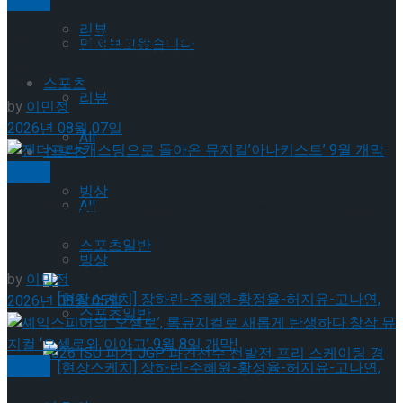
리뷰
‘로미오와 줄리엣’의 발칙한 평행세계,연극 ‘스타크
먼저보고왔습니다
로스드’ 9월 재연
스포츠
리뷰
by
이민정
2026년 08월 07일
All
스포츠
뮤지컬
빙상
All
젠더프리 캐스팅으로 돌아온 뮤지컬’아나키스트’ 9
월 개막
스포츠일반
빙상
by
이민정
2026년 08월 05일
스포츠일반
뮤지컬