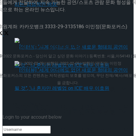
중들에게 전달하여, 지속 가능한 공연/스포츠 관람 문화 형성을 
[인터뷰] 빙판 위에 피어나는 꽃처럼, 피겨 허지
적으로 하는 온라인 뉴스입니다.
유가 그리는 ‘감성적인 여정’
후원계좌: 카카오뱅크 3333-29-3135186 이민정(문화포커스)
[인터뷰] 빙판 위에 피어나는 꽃처럼, 피겨 허지
유가 그리는 ‘감성적인 여정’
© 2022 문화포커스 - 당신이 알고 싶던 문화 이야기 | 등록번호: 서울,아54143 | 
록일: 2022-02-03 | 발행일: 2022-02-03 | 발행인/편집인: 이민정
문화포커스의 모든 컨텐츠는 저작권법의 보호를 받으며, 무단 전재/복사/배포 
을 금합니다.
[인터뷰] “세계 어디에도 없던 새로운 형태의
Welcome Back!
공연이 될 것”, ‘나 혼자만 레벨업 on ICE’ 배우
[인터뷰] “세계 어디에도 없던 새로운 형태의
Login to your account below
이호원
공연이 될 것”, ‘나 혼자만 레벨업 on ICE’ 배우