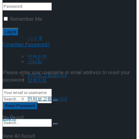
이호원
Trending Tags
Remember Me
Trending Tags
인터뷰
Forgotten Password?
앙케이트
Retrieve your password
인터뷰
Please enter your username or email address to reset your
먼저보고왔습니다
password.
앙케이트
먼저보고왔습니다
No Result
Log In
Add New Playlist
View All Result