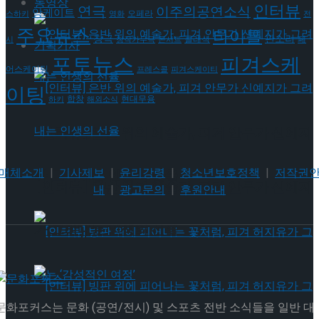
동영상
인터뷰
연극
이주의공연소식
앙케이트
오페라
스하키
영화
전
주요뉴스
타이틀
판소리
창극
클래식
페
시
창작가무극
콘서트
기획기사
포토뉴스
피겨스케
어스케이팅
프레스콜
피겨스케이티
이팅
현대무용
합창
하키
해외소식
[인터뷰] 은반 위의 예술가, 피겨 안무가 신예지
매체소개
|
기사제보
|
윤리강령
|
청소년보호정책
|
저작권
가 그려내는 인생의 선율
[인터뷰] 은반 위의 예술가, 피겨 안무가 신예지
내
|
광고문의
|
후원안내
가 그려내는 인생의 선율
문화포커스는 문화 (공연/전시) 및 스포츠 전반 소식들을 일반 대