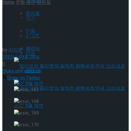
공연일반
Home
문화
공연
뮤지컬
뮤지컬
[현장스케치] 고상호-임찬민-
국악
최우리, 고국으로 돌아가자
연극
뮤지컬
클래식
by
이지윤
연극
2023년 09월 08일
0
클래식
Share on Facebook
Share on Twitter
‘로미오와 줄리엣’의 발칙한 평행세계,연극 ‘스
타크로스드’ 9월 재연
‘로미오와 줄리엣’의 발칙한 평행세계,연극 ‘스