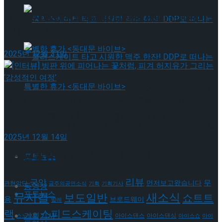
[인터뷰] 은반 위의 예술가, 피겨 안무가 신예지가 그
뮤지컬 배우와의 콜라보 제품 판매
려내는 인생의 선율
2025년 12월 31일
롤러스케이트 타고 시원한 맥주 한잔! DDP로 떠
[인터뷰] 빙판 위에 피어나는 꽃처럼, 피겨 허지유가
그리는 ‘감성적인 여정’
나는 특별한 휴가 <동대문 바이브>
롤러스케이트 타고 시원한 맥주 한잔! DDP로 떠
2025년 12월 14일
나는 특별한 휴가 <동대문 바이브>
포토뉴스
태그로 보기
리뷰
국악
무
먼저보고왔습니다
관현악단
금주의공연소식
기획
기획기사
동영상
포토뉴스
뮤지컬
새소식
보도일반
쇼트트
용
브로드웨이
발레
랙
스피드스케이팅
기획기사
아이스댄스
아이스댄싱
스노보드
아이스쇼
아이