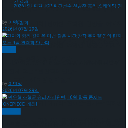
셰익스피어의 ‘오셀로’, 록뮤지컬로 새롭게 탄생하
다.창작 뮤지컬 ‘오셀로와 이아고’ 9월 8일 개막!
by
이민정
[현장스케치] 장하린-주혜원-황정율-허지유-
2026년 07월 29일
고나연, 2026 ISU 피겨 JGP 파견선수 선발전
[현장스케치] 장하린-주혜원-황정율-허지유-
뮤지컬
프리 스케이팅 경기 결과
편지와 함께 찾아온 마법 같은 시간,창작 뮤지컬’연
고나연, 2026 ISU 피겨 JGP 파견선수 선발전
의 편지’ 오는 9월 관객과 만난다
프리 스케이팅 경기 결과
by
이민정
2026년 07월 29일
[현장스케치] 이규리-전효은-김지유-박하영,
공연일반
2026 ISU 피겨 JGP 파견선수 선발전 프리 스케
민우혁·조형균·유리아·김원빈, 10월 합동 콘서트
[현장스케치] 이규리-전효은-김지유-박하영,