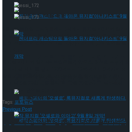
타크로스드’ 9월 재연
9월 7일 목요일 드림아트센터 3관에서 뮤지컬 <제시의 일기>
의 프레스콜이 진행됐다. 이날 제시 역의 최우리, 우조 역의 고
상호, 선화 역의 임찬민이 <돌아가자> 넘버에 맞춰 열연을 펼
치고 있다.
젠더프리 캐스팅으로 돌아온 뮤지컬’아나키스
뮤지컬 <제시의 일기>는 독립운동가 양우조, 최선화 부부가 중
국에서 딸 ‘제시’를 낳고 1938년부터 1946년까지 8년간의 생
트’ 9월 개막
활을 기록한 육아일기를 모아놓은 책을 원작으로한 작품이
젠더프리 캐스팅으로 돌아온 뮤지컬’아나키스
다. 지난 8월 29일 막을 올린 후, 10월 29일까지 드림아트센
터 3관에서 공연을 이어간다.
트’ 9월 개막
Tags:
포토뉴스
Previous Post
[현장스케치] 고상호-임찬민, 고국으로 돌아가려는
두 사람