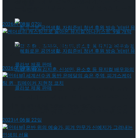
‘로미오와 줄리엣’의 발칙한 평행세계,연극 ‘스타크
약 체결
국립극장 – 관광공사, 공연 관광 활성화 업무협
로스드’ 9월 재연
2026년 08월 07일
약 체결
젠더프리 캐스팅으로 돌아온 뮤지컬’아나키스트’ 9
월 개막
2026년 08월 05일
혜화로운 공연생활, 자립준비 청년 후원 방송
[인터뷰] 세계선수권 동반 은메달의 숨은 주역, 피겨
스케이팅 퀸 · 킹메이커 지현정 코치
‘비바! 뮤지컬’ 진행 … 김지훈, 신성민, 윤소호 등
혜화로운 공연생활, 자립준비 청년 후원 방송
2023년 06월 22일
뮤지컬 배우와의 콜라보 제품 판매
‘비바! 뮤지컬’ 진행 … 김지훈, 신성민, 윤소호 등