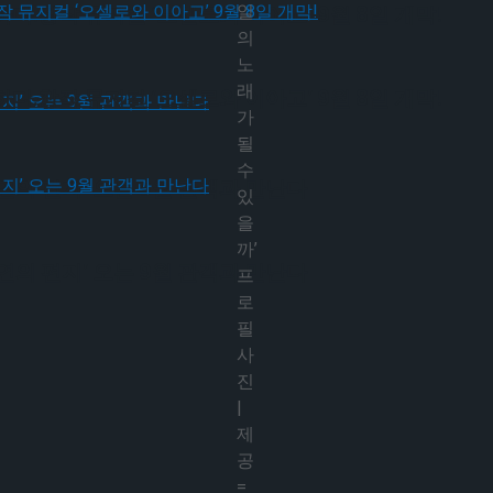
일
다.창작 뮤지컬 ‘오셀로와 이아고’ 9월 8일 개막!
의
노
래
다.창작 뮤지컬 ‘오셀로와 이아고’ 9월 8일 개막!
가
될
수
연의 편지’ 오는 9월 관객과 만난다
있
을
까’
연의 편지’ 오는 9월 관객과 만난다
프
로
필
사
진
|
제
공
=