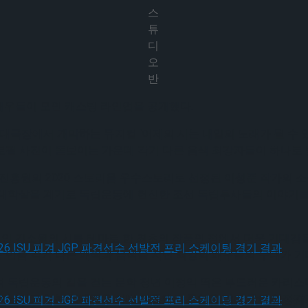
스
튜
디
오
반
 배우들이 모인 캐스팅 라인업을 공개했다.
리홀 대극장에서 개막하는 뮤지컬 ‘어제의 시는 내일의 노래가 될 수
로필 사진이 돋보이는 가운데 각기 다른 음색 최강자들이 하나로
진흥원의 2020 스토리움 우수스토리로 선정된 이성준 작가의 소설
간토대학살을 계기로 독립운동에 헌신한 조선 독립투사들의 이야기를
시인 김소월의 시를 테마로 한 최초의 작품인 점에서 더욱 기대감을
 만큼 각기 다른 매력과 음색을 지닌 최강의 배우들의 무대가 기
독립운동의 길을 걷는 문학 청년 이정익 역은 부드러운 카리스마의 
인상을 남기고 있는 성태준은 이번 작품에서 주연을 맡아 극의 안정
, 2026 ISU 피겨 JGP 파견선수 선발전 프리 스