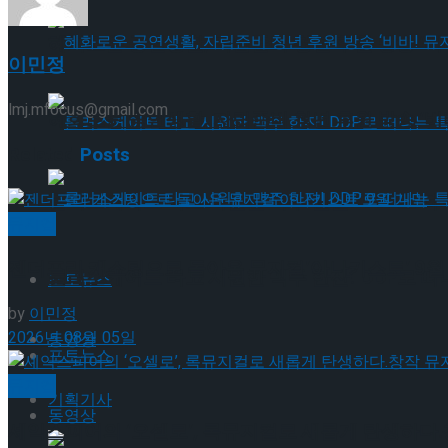
혜화로운 공연생활, 자립준비 청년 후원 방송 ‘비바
이민정
lmj.mfocus@gmail.com
혜화로운 공연생활, 자립준비 청년 후원 방송 ‘비바
Related
Posts
롤러스케이트 타고 시원한 맥주 한잔! DDP로 떠
뮤지컬
젠더프리 캐스팅으로 돌아온 뮤지컬’아나키스트’ 9월
롤러스케이트 타고 시원한 맥주 한잔! DDP로 떠
포토뉴스
by
이민정
2026년 08월 05일
동영상
포토뉴스
뮤지컬
기획기사
동영상
셰익스피어의 ‘오셀로’, 록뮤지컬로 새롭게 탄생하다.창