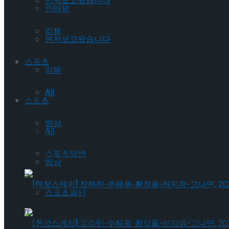
먼저보고왔습니다
인터뷰
리뷰
먼저보고왔습니다
스포츠
리뷰
뮤지컬 ‘어제의 시는 내일의 노래가 될 수 있을까’가 최강 음색
All
3일 제작사 스튜디오 반이 오는 2025년 1월 7일 서강대 메
스포츠
을 바탕으로 각 배우들의 따뜻하고 아련한 표정이 돋보이는 프
빙상
All
뮤지컬 ‘어제의 시는 내일의 노래가 될 수 있을까’는 한국콘텐츠
매칭 제작지원 사업에 선정돼 제작하는 콘텐츠로, 1923년 
스포츠일반
키기 위해 목숨을 걸고 싸운 투쟁의 이야기를 그린다.
빙상
특히 뮤지컬 ‘어제의 시는 내일의 노래가 될 수 있을까’는 서정
를 노랫말로 사용해 독립운동의 열망과 조국의 아픔을 표현하는
스포츠일반
일본 유학 중 간토대학살의 실상을 알게되고, 조선으로 귀국하여 
‘여신님이 보고계셔’, ‘사의 찬미’ 등 다양한 작품에서 깊은 
[현장스케치] 장하린-주혜원-황정율-허지유-고나연