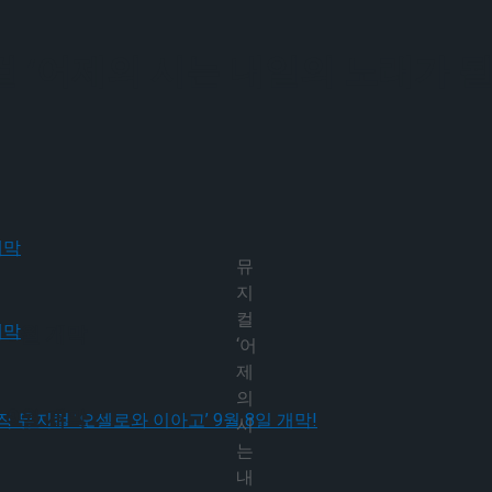
 ‘어제의 시는 내일의 노래가 될
뮤
지
컬
 9월 개막
‘어
제
의
 9월 개막
시
는
내