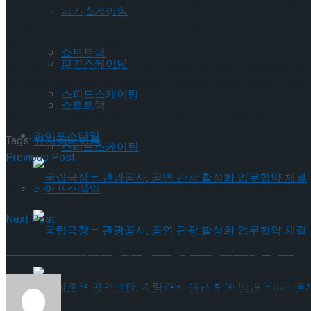
이처럼 이번 뮤지컬 ‘어제의 시는 내일의 노래가 될 수 있을까
Trending Tags
피겨스케이팅
색, 탄탄한 연기력이 한자리에 모여 환상의 하모니를 만들어낼 
분위기를 극대화할 전망이다.
쇼트트랙
피겨스케이팅
특히 서로 다른 매력을 지닌 목소리들이 어우러져 만들어낼 하모
은 음악이 가진 본연의 아름다움과 강렬한 여운이 특별한 순간을
스피드스케이팅
쇼트트랙
한편, 뮤지컬 ‘어제의 시는 내일의 노래가 될 수 있을까’는 오는 
라이프스타일
Tags:
뮤지컬
타이틀
스피드스케이팅
Previous Post
김준호, 2024-25 ISU 스피드스케이팅 월드컵 2차 대
라이프스타일
Next Post
국립극장 – 관광공사, 공연 관광 활성화 업무협약
오프-브로드웨이 ‘블루 맨 그룹’, 30년의 여정 종료
국립극장 – 관광공사, 공연 관광 활성화 업무협약