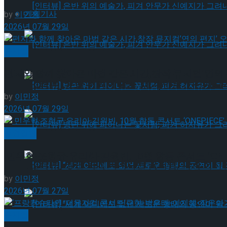
기획기사
by
이민정
2026년 07월 29일
[인터뷰] 은반 위의 예술가, 피겨 안무가 신예지
뮤지컬
편지와 함께 찾아온 마법 같은 시간,창작 뮤지컬’연의 
[인터뷰] 은반 위의 예술가, 피겨 안무가 신예지
by
이민정
2026년 07월 29일
[인터뷰] 빙판 위에 피어나는 꽃처럼, 피겨 허지
공연일반
민우혁·조형균·유리아·김원빈, 10월 합동 콘서트 ‘ONEP
[인터뷰] 빙판 위에 피어나는 꽃처럼, 피겨 허지
by
이민정
2026년 07월 27일
[인터뷰] “세계 어디에도 없던 새로운 형태의 공연이 
뮤지컬