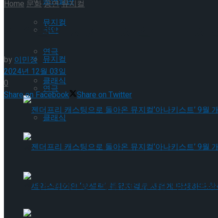
공연일반
Home
문화
공연
뮤지컬
뮤지컬
김소월의 시가 뮤지컬로.. 뮤지컬
국악
연극
뮤지컬
by
이민정
2024년 12월 03일
클래식
0
연극
Share on Facebook
Share on Twitter
클래식
젠더프리 캐스팅으로 돌아온 뮤지컬’아나키스트’
젠더프리 캐스팅으로 돌아온 뮤지컬’아나키스트’