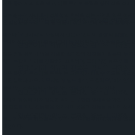
기를 통해 시의 힘을 믿고, 이를 무기로 독립을 향한 길을 걸어
일본과 조선 사이에서 정체성의 혼란을 겪는 사언희 역은 섬세한 감
[현장스케치] 장하린-주혜원-황정율-허지유-고나연
은 감정선을 토대로 극 중 인물이 겪는 내면의 갈등을 섬세하게
재즈바 ‘모던시티’의 사장이자 신문사 ’먼데이 경성’의 발행인 박
무대에서도 활발히 활동하고 있는 김우혁은 이번 작품에서 모던
[현장스케치] 이규리-전효은-김지유-박하영, 202
일본 경찰 유키치 역은 강렬한 존재감의 김진철이 맡는다. 뮤지컬 ‘
치의 복잡한 심리를 강렬하게 표현하며, 그의 악명 높은 인물상
[현장스케치] 이규리-전효은-김지유-박하영, 202
깊은 울림의 목소리로 주목받는 고운지가 한희수 역으로 캐스팅되었
머쥔 실력파 배우다. 뮤지컬 ‘웨딩드레스’, ‘위윌락유’, ‘어게
음색으로 관객들의 마음을 사로잡을 것으로 기대된다.
[현장스케치] 김민송-문지원-정수빈-이효원-최진아
먼데이 경성의 기자 김동현 역에는 무한한 잠재력을 가진 배우 황
한 면모를 지닌 김동현을 연기하며 웃음과 감동을 동시에 선사할
[현장스케치] 김민송-문지원-정수빈-이효원-최진아
Trending Tags
독립군 역에는 떠오르는 신예 백종민이 합류했다. 뮤지컬 ‘스프
예정이다.