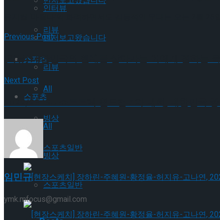
먼저보고왔습니다
인터뷰
뮤지컬 ‘마틸다’의 화려하면서도 감동적인 무대는 오는 2월 2
리뷰
Previous Post
먼저보고왔습니다
[리뷰] 대한민국의 현재를 살아가는 이에게 전하는 묵직
스포츠
리뷰
Next Post
All
스포츠
2022/23 ISU 쇼트트랙 월드컵 5차 대회, 대한민국
빙상
All
스포츠일반
빙상
임민규
스포츠일반
ymk.mfocus@gmail.com
[현장스케치] 장하린-주혜원-황정율-허지유-고나연