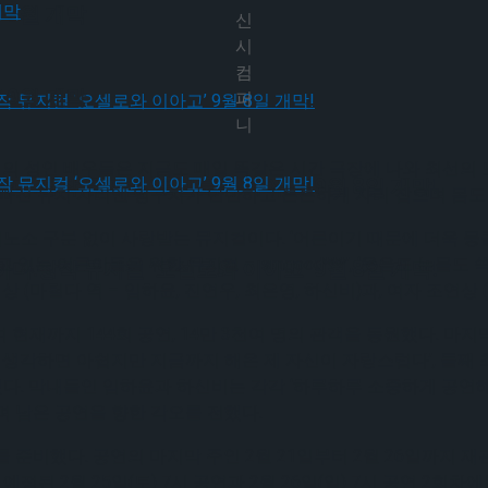
 9월 개막
신
시
컴
 9월 개막
퍼
니
6명의 성인 배우들은 지금도 매일 똑같은 시간 극장에 나와 최선의
다.창작 뮤지컬 ‘오셀로와 이아고’ 9월 8일 개막!
에 빠진 유치 자리엔 영구치가 단단하고 튼튼하게 자리 잡으며 몸도
노소 구분 없이 사랑받는 뮤지컬이다. ‘어른이기 때문에 더욱 뭉클한 작
아가고 있는 어른이들을 위한 뮤지컬 – smgood***’, ‘웃음도 눈물도
다.창작 뮤지컬 ‘오셀로와 이아고’ 9월 8일 개막!
(마틸다 역 – 임하윤, 진연우, 최은영, 하신비)과, 여자 조연상 
 현재까지 144회 공연, 14만 3천여 명의 관객을 동원했다. 마
 생각하면 아쉽지만 지금까지 해온 제 자신이 자랑스럽다’, 둘째 
했다. 막내들인 임하윤과 하신비는 각각 ‘하루하루 소중하게 공연해
며 남은 공연을 향한 각오를 전했다.
 준비했다. 공연의 마지막 주인 2월 21일부터 2월 26일까지 
정된 2월 25일(토) 7시 공연과 2월 26일(일) 7시 공연 2