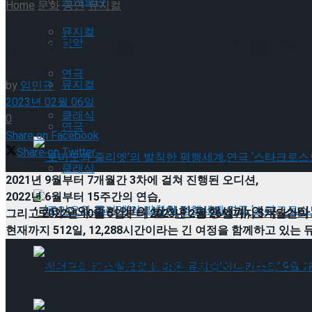
공연일반
Home
문화
공연
뮤지컬
뮤지컬
굿바이 <마틸다>, 마지막을 
국악
연극
뮤지컬
by
임민규
2023년 02월 06일
클래식
0
연극
Share on Facebook
Share on Twitter
클래식
2021년 9월부터 7개월간 3차에 걸쳐 진행된 오디션,
2022년 6월부터 15주간의 연습,
‘로미오와 줄리엣’의 발칙한 평행세계,연극 ‘스타
그리고 2022년 10월 5일부터 2023년 2월 26일까지 5개월간의
현재까지 512일, 12,288시간이라는 긴 여정을 함께하고 있는 
‘로미오와 줄리엣’의 발칙한 평행세계,연극 ‘스타