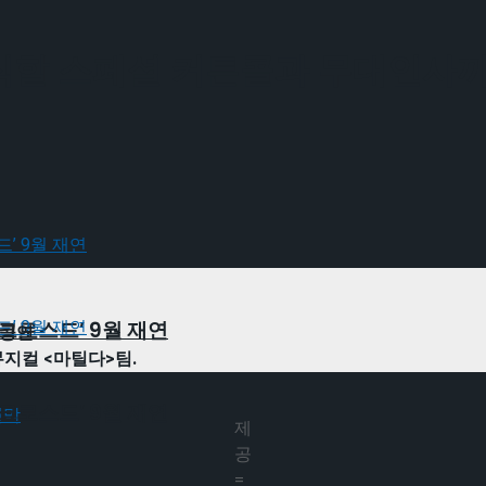
장식할 스페셜 커튼콜과 무대인사
크로스드’ 9월 재연
 공연
뮤지컬 <마틸다>팀.
크로스드’ 9월 재연
제
공
=