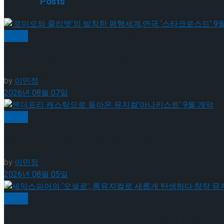
Related
Posts
[현장스케치] 장하린-주혜원-황정율-허지유-고나연
뮤지컬
‘로미오와 줄리엣’의 발칙한 평행세계,연극 ‘스타크로스
[현장스케치] 이규리-전효은-김지유-박하영, 202
by
이민정
2026년 08월 07일
[현장스케치] 이규리-전효은-김지유-박하영, 202
뮤지컬
젠더프리 캐스팅으로 돌아온 뮤지컬’아나키스트’ 9월
[현장스케치] 김민송-문지원-정수빈-이효원-최진아
by
이민정
2026년 08월 05일
[현장스케치] 김민송-문지원-정수빈-이효원-최진아
Trending Tags
뮤지컬
셰익스피어의 ‘오셀로’, 록뮤지컬로 새롭게 탄생하다.창