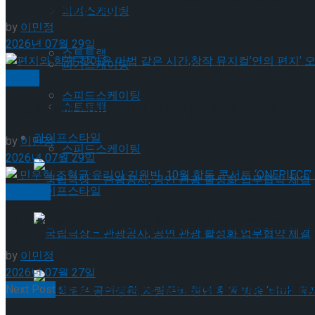
Trending Tags
피겨스케이팅
by
이민정
2026년 07월 29일
쇼트트랙
피겨스케이팅
뮤지컬
스피드스케이팅
쇼트트랙
편지와 함께 찾아온 마법 같은 시간,창작 뮤지컬’연의 
라이프스타일
by
이민정
스피드스케이팅
2026년 07월 29일
라이프스타일
공연일반
민우혁·조형균·유리아·김원빈, 10월 합동 콘서트 ‘ONEP
국립극장 – 관광공사, 공연 관광 활성화 업무협약
by
이민정
2026년 07월 27일
국립극장 – 관광공사, 공연 관광 활성화 업무협약
Next Post