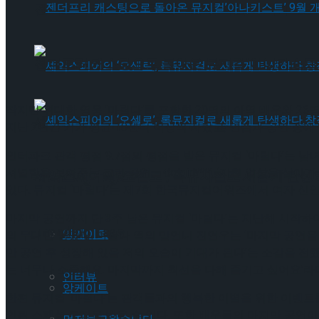
젠더프리 캐스팅으로 돌아온 뮤지컬’아나키스트’
젠더프리 캐스팅으로 돌아온 뮤지컬’아나키스트’
작지만 위대한 영웅 ‘마틸다’를 포함한 20명의 아역 배우와 2
셰익스피어의 ‘오셀로’, 록뮤지컬로 새롭게 탄생하
지난 2년간 키가 평균 10센티 이상씩 자랐고, 연습과 공연 중
인터파크 관객 평점 9.7점의 평점을 받은 뮤지컬 ‘마틸다’는 남녀
셔널함을 보여주는 그런 공연 – tkdgirl***’, ‘지친 일상을 살
셰익스피어의 ‘오셀로’, 록뮤지컬로 새롭게 탄생하
Trending Tags
있다. 뮤지컬 ‘마틸다’는 제7회 한국뮤지컬어워즈에서 여자 신인상 
마지막 공연까지 단 3주 남은 뮤지컬 ‘마틸다’는 지난해 시작하여
Trending Tags
앙케이트
의 무대만 남았다. 마틸다 역의 맏언니 진연우는 ‘마지막 공연을
만 공연 후 성장해 있을 저의 모습이 기대가 된다’는 소감을 전
는 너무나 소중해요. 마지막까지 최선을 다해 즐기고 싶어요’라
인터뷰
앙케이트
한편 뮤지컬 ‘마틸다’는 관객들과의 행복한 이별을 위한 이벤트를
인된 스페셜 도장을 받을 수 있다. 또한 배우들의 마지막 공연이 예