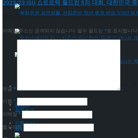
2022/23 ISU 쇼트트랙 월드컵 5차 대회, 대한민국
혜화로운 공연생활, 자립준비 청년 후원 방송 ‘비바
답글 남기기
이메일 주소는 공개되지 않습니다.
필수 필드는
*
로 표시됩니다
혜화로운 공연생활, 자립준비 청년 후원 방송 ‘비바
롤러스케이트 타고 시원한 맥주 한잔! DDP로 떠
롤러스케이트 타고 시원한 맥주 한잔! DDP로 떠
포토뉴스
댓글
*
이름
*
동영상
포토뉴스
이메일
*
기획기사
웹사이트
동영상