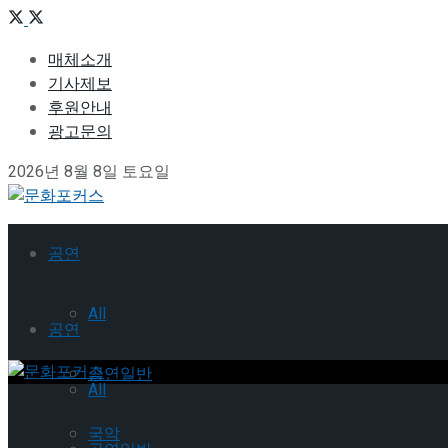
매체소개
기사제보
후원안내
광고문의
2026년 8월 8일 토요일
공연
All
공연
공연일반
All
국악