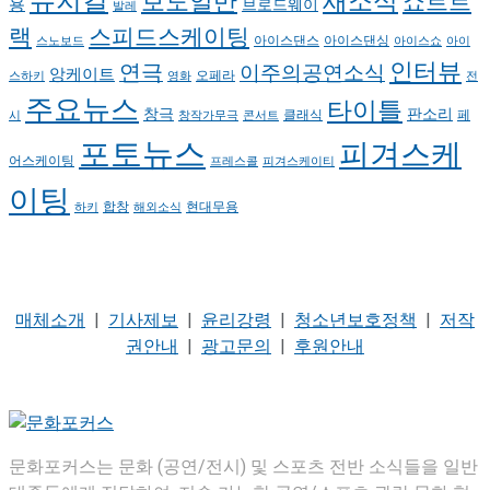
뮤지컬
새소식
보도일반
쇼트트
용
브로드웨이
발레
랙
스피드스케이팅
아이스댄스
아이스댄싱
스노보드
아이스쇼
아이
인터뷰
연극
이주의공연소식
앙케이트
오페라
스하키
영화
전
주요뉴스
타이틀
판소리
창극
클래식
페
시
창작가무극
콘서트
포토뉴스
피겨스케
어스케이팅
프레스콜
피겨스케이티
이팅
현대무용
합창
하키
해외소식
매체소개
|
기사제보
|
윤리강령
|
청소년보호정책
|
저작
권안내
|
광고문의
|
후원안내
문화포커스는 문화 (공연/전시) 및 스포츠 전반 소식들을 일반