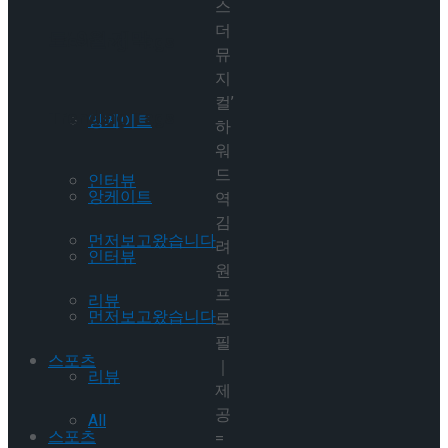
스
더
트’ 9월 개막
Trending Tags
뮤
지
컬’
Trending Tags
앙케이트
하
워
드
인터뷰
앙케이트
역
김
먼저보고왔습니다
려
인터뷰
원
프
리뷰
먼저보고왔습니다
로
필
스포츠
｜
리뷰
제
공
All
스포츠
=