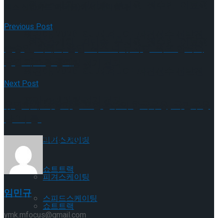
[현장스케치] 김민송-문지원-정수빈-이효원-
엑스 신한카드 아티움)에서 개막한다.
Previous Post
최진아, 2026 ISU 피겨 JGP 파견선수 선발전
[현장스케치] 김민송-문지원-정수빈-이효원-
손승연, 박혜나 출연 ‘식스 더 뮤지컬’ 최초 한국어
공연 캐스팅 공개
프리 스케이팅 경기 결과
최진아, 2026 ISU 피겨 JGP 파견선수 선발전
Next Post
프리 스케이팅 경기 결과
Trending Tags
유연하게 확장하는 초현실주의 한국무용, 국립무용
단 ‘더 룸’
Trending Tags
피겨스케이팅
쇼트트랙
피겨스케이팅
임민규
스피드스케이팅
쇼트트랙
ymk.mfocus@gmail.com