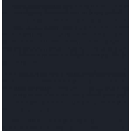
프리 스케이팅 경기 결과
김려원이 캐스팅을 확정 지은 ‘하워드’는 헨리 8세의 다섯 번째
고나연, 2026 ISU 피겨 JGP 파견선수 선발전
왕비로 여섯 왕비 중 가장 어리며 헨리 8세와 30살 이상의 나
이차이가 나는 인물이다. ‘하워드’는 당대 여성 팝 스타 아리아
나 그란데, 브리트니 스피어스에서 영감을 얻은 캐릭터로 빠른
프리 스케이팅 경기 결과
속도감과 팝적인 멜로디의 넘버를 자랑한다. 뮤지컬 ‘사랑의
불시착’, ‘헤드윅’, ‘리지’, ‘해적’, ‘브론테’, ‘사의 찬미’ 등 많은 작
품을 통해 폭발적인 가창력과 다양한 연기 스펙트럼을 보여주
[현장스케치] 이규리-전효은-김지유-박하영,
고 있는 김려원이 어떤 ‘하워드’의 모습으로 관객들을 사로 잡
을지 기대를 모은다.
2026 ISU 피겨 JGP 파견선수 선발전 프리 스케
‘하워드’ 역으로 캐스팅 되며 또 한번의 새로운 캐릭터 변신을
[현장스케치] 이규리-전효은-김지유-박하영,
예고하고 있는 김려원은 ‘우먼파워를 보여줄 수 있는 멋진 작
이팅 경기 결과
품에 실제로 참여하게 돼서 무척 설레고 기쁩니다. 무대 위 6명
2026 ISU 피겨 JGP 파견선수 선발전 프리 스케
의 여전사를 만나러 꼭 와 주세요! 최선을 다해서 준비하겠습
니다.’ 라며 작품에 참여하게 된 소감과 함께 남다른 각오를 전
했다.
이팅 경기 결과
김려원만의 매력적인 ‘하워드’를 만나볼 수 있는 ‘식스 더 뮤지
컬’ 최초 한국 공연은 오는 3월 31일 coex 신한카드 artium(코