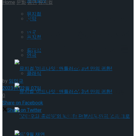
공연일반
Home
문화
공연
뮤지컬
뮤지컬
김려원, ‘식스 더 뮤지컬’ 최초
국악
한국 공연 하워드 役 캐스팅 확
연극
뮤지컬
정 – “무대 위 6명의 여전사를
클래식
연극
만나러 꼭 와 주세요!”
클래식
by
임민규
2023년 02월 07일
뮤지컬 ‘미드나잇 : 앤틀러스’, 3년 만의 귀환!
0
Share on Facebook
Share on Twitter
뮤지컬 ‘미드나잇 : 앤틀러스’, 3년 만의 귀환!