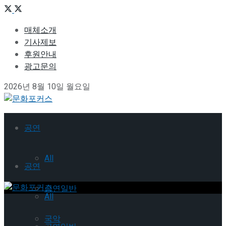
매체소개
기사제보
후원안내
광고문의
2026년 8월 10일 월요일
공연
All
공연
공연일반
All
국악