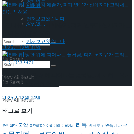
앙케이트
인터뷰
먼저보고왔습니다
앙케이트
[인터뷰] 은반 위의 예술가, 피겨 안무가 신예지가 그
려내는 인생의 선율
먼저보고왔습니다
2025년 12월 31일
No Result
[인터뷰] 빙판 위에 피어나는 꽃처럼, 피겨 허지유가
View All Result
No Result
그리는 ‘감성적인 여정’
2025년 12월 14일
View All Result
태그로 보기
리뷰
국악
무
먼저보고왔습니다
관현악단
금주의공연소식
기획
기획기사