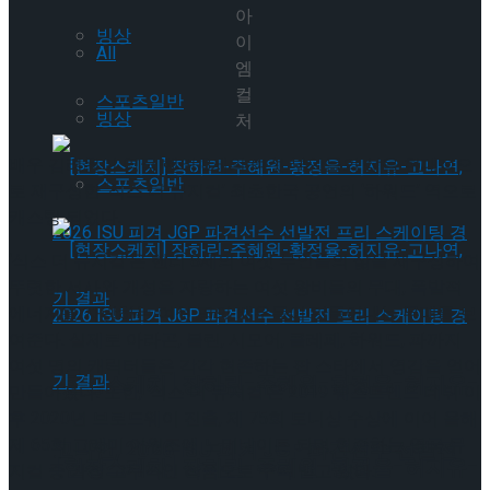
아
빙상
이
All
엠
컬
스포츠일반
빙상
처
배우 김려원이 영국 헨리 8세의 여섯 부인들의 삶을 현대적으
스포츠일반
로 재구성한 ‘식스 더 뮤지컬’ 최초한국 공연의 ‘하워드’ 역으로
캐스팅 되었다.
‘식스 더 뮤지컬’은 헨리 8세의 여섯 부인들의 삶을 재구성하여
뚜렷한 서사와 개성을 자랑하는 여섯 왕비들의 무대, 폭발적
에너지를 자랑하는 여섯 명의 배우들이 만들어내는 무대를 보
여준다. 실제로 아라곤, 불린, 시모어, 클레페, 하워드, 파까지
여섯 명의 캐릭터들은 각각 현존하는 팝 스타에서 영감을 얻어
[현장스케치] 장하린-주혜원-황정율-허지유-
만들어졌다. 또한, ‘식스 더 뮤지컬’은 2019 웨스트엔드 데뷔 이
후 2020년 브로드웨이 진출, 제 75회 토니상 수상에 이어 올해
제 65회 그래미 어워즈에 노미네이트 되며 현존하는 영국 뮤
고나연, 2026 ISU 피겨 JGP 파견선수 선발전
[현장스케치] 장하린-주혜원-황정율-허지유-
지컬 중 가장 고무적인 작품으로 주목 받고 있다.