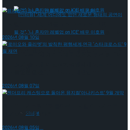
뮤지컬 ‘미드나잇 : 앤틀러스’, 3년 만의 귀환!
[인터뷰] “세계 어디에도 없던 새로운 형태의
2026년 08월 10일
공연이 될 것”, ‘나 혼자만 레벨업 on ICE’ 배우
[인터뷰] “세계 어디에도 없던 새로운 형태의
‘로미오와 줄리엣’의 발칙한 평행세계,연극 ‘스타크
이호원
공연이 될 것”, ‘나 혼자만 레벨업 on ICE’ 배우
로스드’ 9월 재연
2026년 08월 07일
이호원
Trending Tags
젠더프리 캐스팅으로 돌아온 뮤지컬’아나키스트’ 9
Trending Tags
인터뷰
월 개막
2026년 08월 05일