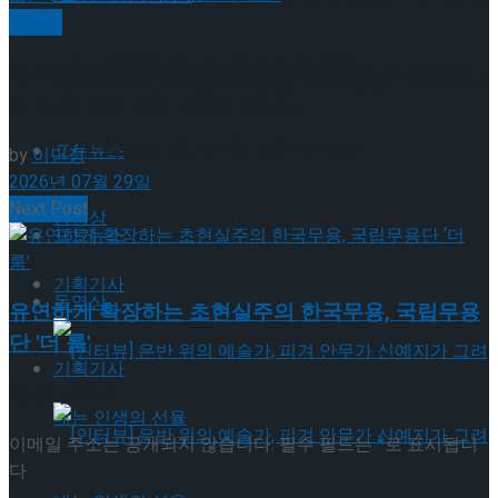
뮤지컬
나는 특별한 휴가 <동대문 바이브>
편지와 함께 찾아온 마법 같은 시간,창작 뮤지컬’연
롤러스케이트 타고 시원한 맥주 한잔! DDP로 떠
의 편지’ 오는 9월 관객과 만난다
나는 특별한 휴가 <동대문 바이브>
포토뉴스
by
이민정
2026년 07월 29일
Next Post
동영상
포토뉴스
기획기사
동영상
유연하게 확장하는 초현실주의 한국무용, 국립무용
단 '더 룸'
기획기사
답글 남기기
이메일 주소는 공개되지 않습니다.
필수 필드는
*
로 표시됩니
다