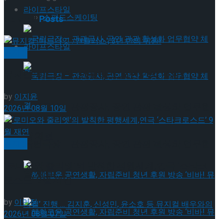
라이프스타일
스피드스케이팅
Related
Posts
라이프스타일
뮤지컬
뮤지컬 ‘미드나잇 : 앤틀러스’, 3년 만의 귀환!
by
이지윤
국립극장 – 관광공사, 공연 관광 활성화 업무협
2026년 08월 10일
약 체결
국립극장 – 관광공사, 공연 관광 활성화 업무협
뮤지컬
‘로미오와 줄리엣’의 발칙한 평행세계,연극 ‘스타크
약 체결
로스드’ 9월 재연
by
이민정
2026년 08월 07일