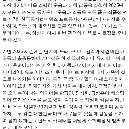
오선데이)가 더욱 강력한 웃음과 진한 감동을 장착한 2025년
새로운 시즌으로 돌아온다. 웃음과 감동을 모두 품은 작품성으
로 제7회 한국뮤지컬어워즈 프로듀서상과 분장디자인상을 수
상하며, 작품성과 대중성을 모두 입증한 바 있는 〈미세스 다
웃파이어〉는, 하반기 다시 한번 관객의 마음을 사로잡을 준비
를 마쳤다.
이번 2025 시즌에는 연기력, 노래, 코미디 감각까지 겸비한 배
우들이 총출동하며 기대감을 한껏 끌어올린다. 뮤지컬 〈미세
스 다웃파이어〉는 이혼 후 아이들과 떨어져 지내게 된 아빠
‘다니엘’이, 유모 ‘미세스 다웃파이어’로 변장해 다시 가족의 곁
으로 다가가는 이야기다. 특히 극 중 다니엘과 미세스 다웃파
이어의 20회 퀵체인지와 재치 넘치는 대사까지, 극적인 변신
을 오가는 ‘다니엘’ 역할에는 황정민, 정성화, 정상훈이 캐스팅
되어 뜨거운 주목을 받고 있다. 각기 다른 개성과 색깔을 지닌
세 배우는, 탁월한 연기력과 무대 장악력, 유쾌한 코미디 감각
까지 두루 갖춘 대한민국 대표 배우들로, 웃음과 감동을 오가
며 펼쳐야 하는 고난도의 캐릭터를 어떻게 소화해낼지 벌써부
터 기대가 모인다.