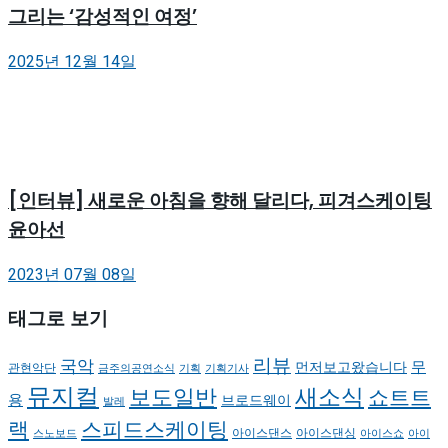
그리는 ‘감성적인 여정’
2025년 12월 14일
[인터뷰] 새로운 아침을 향해 달리다, 피겨스케이팅
윤아선
2023년 07월 08일
태그로 보기
리뷰
국악
무
먼저보고왔습니다
관현악단
금주의공연소식
기획
기획기사
뮤지컬
새소식
보도일반
쇼트트
용
브로드웨이
발레
랙
스피드스케이팅
아이스댄스
아이스댄싱
스노보드
아이스쇼
아이