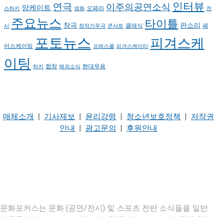
인터뷰
연극
이주의공연소식
앙케이트
오페라
스하키
영화
전
주요뉴스
타이틀
판소리
창극
클래식
페
시
창작가무극
콘서트
포토뉴스
피겨스케
어스케이팅
프레스콜
피겨스케이티
이팅
현대무용
합창
하키
해외소식
매체소개
|
기사제보
|
윤리강령
|
청소년보호정책
|
저작권
안내
|
광고문의
|
후원안내
문화포커스는 문화 (공연/전시) 및 스포츠 전반 소식들을 일반