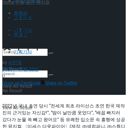
라이프스타일
Home
문화
공연
뮤지컬
동영상
황정민·정성화·정상훈! 초호화
포토뉴스
라인업으로 무장한 ‘미세스 다
기획기사
동영상
웃파이어’ 하반기 개막
기획기사
by
이민정
No Result
2025년 07월 22일
0
Share on Facebook
Share on Twitter
View All Result
No Result
2022년 국내 초연 당시 “전세계 최초 라이선스 초연 한국 제작
View All Result
진의 근거있는 자신감!”, “땀이 날만큼 웃었다”, “배꼽 빠지러
갔다가 눈물 쏙 빼고 왔어요” 등 유쾌한 입소문 속 흥행에 성공
한 뮤지컬 〈미세스 다웃파이어〉(제작: ㈜샘컴퍼니, ㈜스튜디