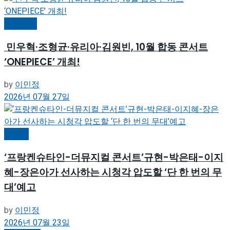
공연일반
민우혁·조형균·유리아·김원빈, 10월 합동 콘서트
‘ONEPIECE’ 개최!
by
이민정
2026년 07월 27일
뮤지컬
‘프랑켄슈타인-더뮤지컬 콘서트’규현-박은태-이지
혜-장은아가 선사하는 시청각 압도할 ‘단 한 번의 무
대’예고
by
이민정
2026년 07월 23일