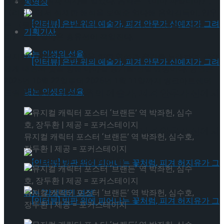
장우성이 윤색과 작사를 맡았다. 음악은 〈미아 파밀리아〉,
동영상
〈리진〉에서 섬세한 해석을 보여준 엄다해 음악감독이, 안무
는 〈붉은 정원〉, 〈여신님이 보고 계셔〉, 〈웨스턴 스토
기획기사
리〉 등을 맡아온 홍유선이 책임진다.
뮤지컬 〈#0528〉은 꿈을 향한 열정과 끈기를 노래하며, 관객
에게 내면의 빛을 향해 나아갈 용기를 전할 예정이다. 공연은
2025년 10월 22일부터 2026년 1월 11일까지 링크아트센터
[인터뷰] 은반 위의 예술가, 피겨 안무가 신예지
드림 1관에서 진행된다.
가 그려내는 인생의 선율
[인터뷰] 은반 위의 예술가, 피겨 안무가 신예지
뮤지컬 캐릭터 포스터 ‘브랜든’ 역 박좌헌, 심수호,
장두환 | 제공 = 포커스테이지
가 그려내는 인생의 선율
뮤지컬 캐릭터 포스터 ‘브랜든’ 역 박좌헌, 심수호,
장두환 | 제공 = 포커스테이지