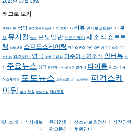
2023년 07월 08일
태그로 보기
리뷰
국악
무
먼저보고왔습니다
관현악단
금주의공연소식
기획
기획기사
뮤지컬
새소식
보도일반
쇼트트
용
브로드웨이
발레
랙
스피드스케이팅
아이스댄스
아이스댄싱
스노보드
아이스쇼
아이
인터뷰
연극
이주의공연소식
앙케이트
오페라
스하키
영화
전
주요뉴스
타이틀
판소리
창극
클래식
페
시
창작가무극
콘서트
포토뉴스
피겨스케
어스케이팅
프레스콜
피겨스케이티
이팅
현대무용
합창
하키
해외소식
매체소개
|
기사제보
|
윤리강령
|
청소년보호정책
|
저작권
내
|
광고문의
|
후원안내