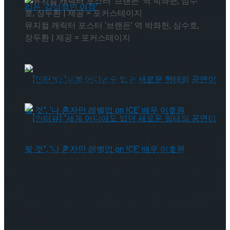
[인터뷰] 빙판 위에 피어나는 꽃처럼, 피겨 허지
뮤지컬 캐릭터 포스터 ‘브랜든’ 역 박좌헌, 심수호,
장두환 | 제공 = 포커스테이지
유가 그리는 ‘감성적인 여정’
[인터뷰] 빙판 위에 피어나는 꽃처럼, 피겨 허지
따뜻하고 장난스러운 성격의 또 다른 유령 ‘브랜든’ 역에는 박
좌헌, 심수호, 장두환이 출연한다. 도리스의 오랜 파트너이자
유가 그리는 ‘감성적인 여정’
친구로, 두 사람 사이의 갈등을 중재하며 유쾌하게 극을 이끈
다.
창작진 역시 화려하다. 〈마리 퀴리〉, 〈비더슈탄트〉, 〈멤
피스〉, 〈팬레터〉 등에서 활약한 김태형 연출이 무대를 총괄
하고, 〈미아 파밀리아〉, 〈전설의 리틀 농구단〉을 연출한
[인터뷰] “세계 어디에도 없던 새로운 형태의
장우성이 윤색과 작사를 맡았다. 음악은 〈미아 파밀리아〉,
〈리진〉에서 섬세한 해석을 보여준 엄다해 음악감독이, 안무
는 〈붉은 정원〉, 〈여신님이 보고 계셔〉, 〈웨스턴 스토
공연이 될 것”, ‘나 혼자만 레벨업 on ICE’ 배우
[인터뷰] “세계 어디에도 없던 새로운 형태의
리〉 등을 맡아온 홍유선이 책임진다.
뮤지컬 〈#0528〉은 꿈을 향한 열정과 끈기를 노래하며, 관객
이호원
공연이 될 것”, ‘나 혼자만 레벨업 on ICE’ 배우
에게 내면의 빛을 향해 나아갈 용기를 전할 예정이다. 공연은