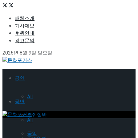
매체소개
기사제보
후원안내
광고문의
2026년 8월 9일 일요일
공연
All
공연
공연일반
All
국악