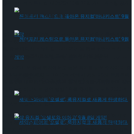
중국 라이선스 뮤지컬 <#0528> 10월 22일 개막, 캐스팅 공개!
타크로스드’ 9월 재연
평균 객석 점유율 95%, 누적 관객 1만 5천 명을 기록하며 화제
를 모았던 뮤지컬 〈접변〉의 제작사 포커스테이지가 오는 10
월, 중국 라이선스 뮤지컬 〈#0528〉을 한국 초연으로 선보인
다. 공연은 링크아트센터 드림 1관에서 막을 올린다.
젠더프리 캐스팅으로 돌아온 뮤지컬’아나키스
〈#0528〉은 중국 현지에서도 높은 평가를 받은 수작이다. 중
국 최대 티켓 예매처 다마이(Damai)에서 평점 9.8점, 문화콘텐
트’ 9월 개막
젠더프리 캐스팅으로 돌아온 뮤지컬’아나키스
츠 플랫폼 또우반(Douban)에서 평점 8.3점을 기록했으며, 상하
이 뮤지컬·이머시브 공연 랭킹 1위를 차지했다. 또한 2023년
‘연예대세계 뮤지컬 풍운차트’ 창작뮤지컬 부문에서 ‘우수작
트’ 9월 개막
품’으로 선정되기도 했다.
작품은 브로드웨이를 배경으로, 뮤지컬 배우 지망생 ‘에기’와
13년 전 세상을 떠난 배우 ‘도리스’와 ‘브랜든’이 함께 펼치는
판타지 코믹극이다. 귀신이 머무는 집 ‘528호(#0528)’에 입주