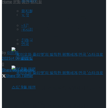
공연일반
Home
문화
공연
뮤지컬
뮤지컬
‘인간과 유령의 대환장 콜라
국악
보’…뮤지컬 〈#0528〉, 中 흥
연극
뮤지컬
행작의 한국 상륙!
클래식
연극
by
이민정
클래식
2025년 09월 02일
0
Share on Facebook
Share on Twitter
‘로미오와 줄리엣’의 발칙한 평행세계,연극 ‘스
타크로스드’ 9월 재연
‘로미오와 줄리엣’의 발칙한 평행세계,연극 ‘스