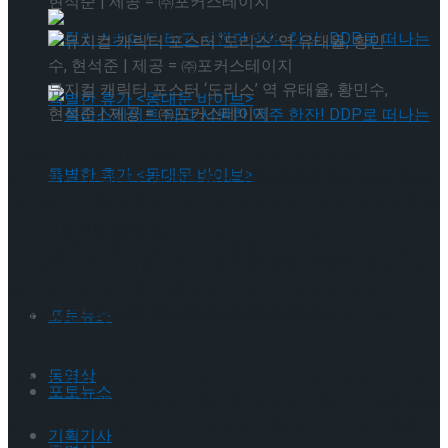
현석준 | 제공 = ㈜포커스테이지
뮤지컬 배우와의 콜라보 제품 판매
뮤지컬 캐릭터 포스터 ‘도리스’ 역 유태율, 황민수,
현석준 | 제공 = ㈜포커스테이지
까칠하고 냉소적인 예술가 ‘도리스’ 역은 유태율, 황민수, 현석
롤러스케이트 타고 시원한 맥주 한잔! DDP로 떠
준이 맡는다. 화재로 세상을 떠난 뒤에도 집을 떠나지 못한 유
령으로, 에기를 내쫓으려 하지만 완벽을 추구하는 성격을 통해
극의 긴장감을 높인다.
나는 특별한 휴가 <동대문 바이브>
롤러스케이트 타고 시원한 맥주 한잔! DDP로 떠
따뜻하고 장난스러운 성격의 또 다른 유령 ‘브랜든’ 역에는 박
좌헌, 심수호, 장두환이 출연한다. 도리스의 오랜 파트너이자
나는 특별한 휴가 <동대문 바이브>
친구로, 두 사람 사이의 갈등을 중재하며 유쾌하게 극을 이끈
포토뉴스
다.
동영상
창작진 역시 화려하다. 〈마리 퀴리〉, 〈비더슈탄트〉, 〈멤
포토뉴스
피스〉, 〈팬레터〉 등에서 활약한 김태형 연출이 무대를 총괄
하고, 〈미아 파밀리아〉, 〈전설의 리틀 농구단〉을 연출한
기획기사