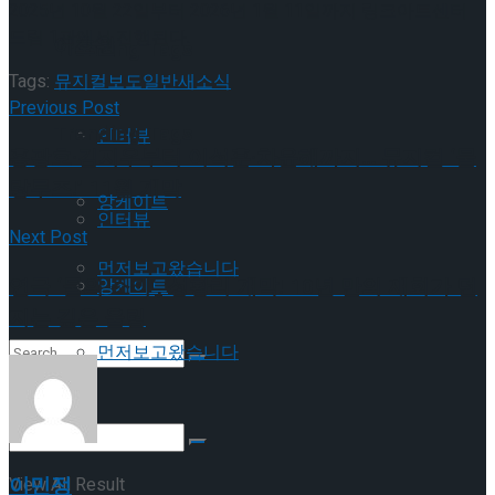
2025년 10월 22일부터 2026년 1월 11일까지 링크아트센터
드림 1관에서 진행된다.
이호원
Trending Tags
Tags:
뮤지컬
보도일반
새소식
Previous Post
Trending Tags
인터뷰
홍광호·김지우부터 이석훈·차윤해까지… 뮤지컬 ‘물
랑루즈!’ 11월 개막
앙케이트
인터뷰
Next Post
먼저보고왔습니다
연극 ‘물의 소리’, 성황리 개막! 10년 만의 재회가 던
앙케이트
지는 깊은 울림
먼저보고왔습니다
No Result
이민정
View All Result