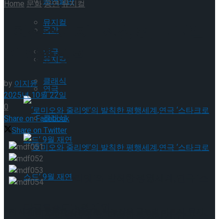
공연일반
Home
문화
공연
뮤지컬
뮤지컬
[현장스케치] 정상훈, 다니엘
국악
의 이중생활
연극
뮤지컬
클래식
by
이지윤
연극
2025년 10월 22일
0
클래식
Share on Facebook
Share on Twitter
‘로미오와 줄리엣’의 발칙한 평행세계,연극 ‘스
타크로스드’ 9월 재연
전 세계를 웃음과 감동으로 사로잡은 글로벌 히트작
,
뮤지
‘로미오와 줄리엣’의 발칙한 평행세계,연극 ‘스