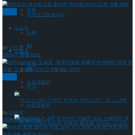
리뷰
뮤지컬
먼저보고왔습니다
젠더프리 캐스팅으로 돌아온 뮤지컬’아나키스트’ 9
스포츠
리뷰
월 개막
All
by
이민정
스포츠
2026년 08월 05일
빙상
All
뮤지컬
스포츠일반
빙상
셰익스피어의 ‘오셀로’, 록뮤지컬로 새롭게 탄생하
다.창작 뮤지컬 ‘오셀로와 이아고’ 9월 8일 개막!
스포츠일반
by
이민정
2026년 07월 29일