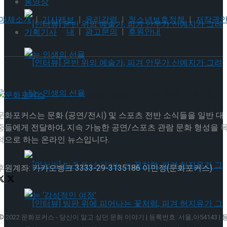
동영상
매체소개
|
기사제보
|
윤리강령
|
청소년보호정책
|
저작권
내
|
광고문의
|
후원안내
기획기사
[인터뷰] 은반 위의 예술가, 피겨 안무가 신예지
문화포커스는 문화 (공연/전시) 및 스포츠 전반 소식들을 일반 대
가 그려내는 인생의 선율
중들에게 전달하여, 지속 가능한 공연/스포츠 관람 문화 형성을 
[인터뷰] 은반 위의 예술가, 피겨 안무가 신예지
적으로 하는 온라인 뉴스입니다.
가 그려내는 인생의 선율
후원계좌: 카카오뱅크 3333-29-3135186 이민정(문화포커스)
© 2022 문화포커스 - 당신이 알고 싶던 문화 이야기 | 등록번호: 서울,아54143 | 