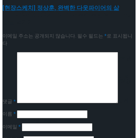
[현장스케치] 정상훈, 완벽한 다웃파이어의 삶
이팅 경기 결과
2026 ISU 피겨 JGP 파견선수 선발전 프리 스케
답글 남기기
이팅 경기 결과
이메일 주소는 공개되지 않습니다.
필수 필드는
*
로 표시됩니
다
[현장스케치] 김민송-문지원-정수빈-이효원-
최진아, 2026 ISU 피겨 JGP 파견선수 선발전
[현장스케치] 김민송-문지원-정수빈-이효원-
프리 스케이팅 경기 결과
최진아, 2026 ISU 피겨 JGP 파견선수 선발전
댓글
*
이름
*
프리 스케이팅 경기 결과
Trending Tags
이메일
*