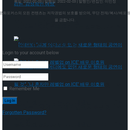
록일: 2022-02-03 | 발행일: 2022-02-03 | 발행인/편집인: 이민정
[인터뷰] 빙판 위에 피어나는 꽃처럼, 피겨 허지
문화포커스의 모든 컨텐츠는 저작권법의 보호를 받으며, 무단 전재/복사/배포 
을 금합니다.
유가 그리는 ‘감성적인 여정’
[인터뷰] 빙판 위에 피어나는 꽃처럼, 피겨 허지
Welcome Back!
유가 그리는 ‘감성적인 여정’
Login to your account below
[인터뷰] “세계 어디에도 없던 새로운 형태의
Remember Me
공연이 될 것”, ‘나 혼자만 레벨업 on ICE’ 배우
[인터뷰] “세계 어디에도 없던 새로운 형태의
Forgotten Password?
이호원
공연이 될 것”, ‘나 혼자만 레벨업 on ICE’ 배우
Retrieve your password