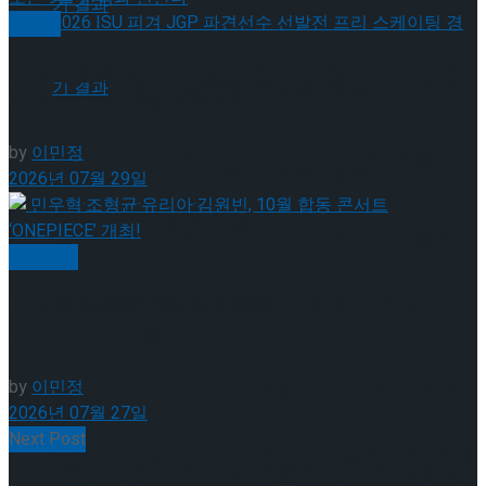
뮤지컬
편지와 함께 찾아온 마법 같은 시간,창작 뮤지컬’연
[현장스케치] 장하린-주혜원-황정율-허지유-
의 편지’ 오는 9월 관객과 만난다
by
이민정
고나연, 2026 ISU 피겨 JGP 파견선수 선발전
[현장스케치] 장하린-주혜원-황정율-허지유-
2026년 07월 29일
프리 스케이팅 경기 결과
고나연, 2026 ISU 피겨 JGP 파견선수 선발전
공연일반
프리 스케이팅 경기 결과
민우혁·조형균·유리아·김원빈, 10월 합동 콘서트
‘ONEPIECE’ 개최!
by
이민정
[현장스케치] 이규리-전효은-김지유-박하영,
2026년 07월 27일
Next Post
2026 ISU 피겨 JGP 파견선수 선발전 프리 스케
[현장스케치] 이규리-전효은-김지유-박하영,