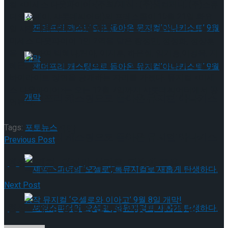
컬
<
미세스 다웃파이어
>(
주최
/
제작
: (
주
)
샘컴퍼니
, (
주
)
스튜
디오선데이
,
샤롯데씨어터
)
의 프레스콜이
10
월
21
일 화요
타크로스드’ 9월 재연
일 샤롯데씨어터에서 열렸다
.
이날 프레스콜에는 다니엘과
미세스 다웃파이어
1
인
2
역을 맡은 황정민
,
정성화
,
정상훈
을 비롯하여 박혜나
,
린아
,
이지훈
,
하은섬
,
임기홍
,
이경욱
,
지
혜근
,
설가은
,
김세인
,
김채윤 등이 참석해 유쾌함과 감동의
하이라이트 장면을 공개하는 자리를 가졌다
.
뮤지컬
<
미세
스 다웃파이어
>
는 오는
12
월
7
일까지 샤롯데씨어터에서 공
젠더프리 캐스팅으로 돌아온 뮤지컬’아나키스
연된다
.
Tags:
포토뉴스
트’ 9월 개막
젠더프리 캐스팅으로 돌아온 뮤지컬’아나키스
Previous Post
[현장스케치] 황정민-설가은, 따뜻한 포옹
트’ 9월 개막
Next Post
[현장스케치] 정상훈, 완벽한 다웃파이어의 삶