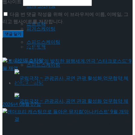
웹사이트
Trending Tags
피겨스케이팅
다음 번 댓글 작성을 위해 이 브라우저에 이름, 이메일, 그
리고 웹사이트를 저장합니다.
쇼트트랙
피겨스케이팅
스피드스케이팅
쇼트트랙
이번주 인기뉴스
라이프스타일
스피드스케이팅
‘로미오와 줄리엣’의 발칙한 평행세계,연극 ‘스타크
라이프스타일
로스드’ 9월 재연
2026년 08월 07일
국립극장 – 관광공사, 공연 관광 활성화 업무협
젠더프리 캐스팅으로 돌아온 뮤지컬’아나키스트’ 9
월 개막