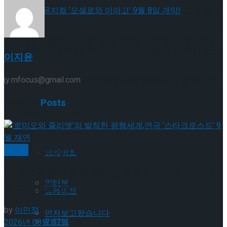
셰익스피어의 ‘오셀로’, 록뮤지컬로 새롭게 탄생
하다.창작 뮤지컬 ‘오셀로와 이아고’ 9월 8일 개
셰익스피어의 ‘오셀로’, 록뮤지컬로 새롭게 탄생
이지윤
막!
하다.창작 뮤지컬 ‘오셀로와 이아고’ 9월 8일 개
jy.mfocus@gmail.com
Related
Posts
막!
Trending Tags
뮤지컬
Trending Tags
앙케이트
‘로미오와 줄리엣’의 발칙한 평행세계,연극 ‘스타크
인터뷰
로스드’ 9월 재연
앙케이트
by
이민정
먼저보고왔습니다
인터뷰
2026년 08월 07일