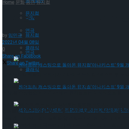
공연일반
Home
문화
공연
뮤지컬
뮤지컬
뮤지컬 ‘넥스트 투 노멀’ 각 인
국악
연극
뮤지컬
by
임민규
2022년 04월 08일
클래식
0
연극
Share on Facebook
Share on Twitter
클래식
많은 뮤지컬 팬들이 오랜시간 기다려온 뮤지컬 <넥스트 투 노멀>
뮤지컬 <넥스트 투 노멀>은 2008년 오프 브로드웨이 공연 이후
젠더프리 캐스팅으로 돌아온 뮤지컬’아나키스트’
연상)을 수상했으며, 2010년에는 뮤지컬로는 이례적으로 퓰리
뮤지컬 <넥스트 투 노멀>은 겉으로는 평범해 보이지만 내면에 상
젠더프리 캐스팅으로 돌아온 뮤지컬’아나키스트’
장애를 앓고 있는 엄마 다이애나, 그런 엄마로부터 소외감을 느
아들 게이브까지, 정신 질환을 앓고 있는 다이애나와 그녀의 병
통을 공감하게 하고 극복하고자 애쓰는 모습은 그래도 희망이 