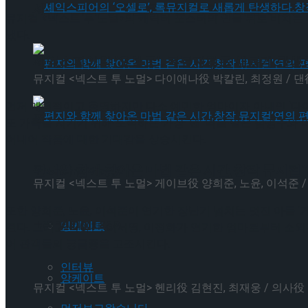
셰익스피어의 ‘오셀로’, 록뮤지컬로 새롭게 탄생하
뮤지컬 <넥스트 투 노멀>의 캐릭터 포스터의 인물 뒤로 비치는
냈다.
셰익스피어의 ‘오셀로’, 록뮤지컬로 새롭게 탄생하
뮤지컬 <넥스트 투 노멀> 다이애나役 박칼린, 최정원 / 
먼저 매력적이고 총명하지만 다소 예민한 엄마이자 아내인 ‘다
편지와 함께 찾아온 마법 같은 시간,창작 뮤지컬’
또 가족을 지키기 위해 노력하는 가장 ‘댄’ 역을 맡은 남경주
어내어 작품에 대한 기대감을 상승시킨다.
편지와 함께 찾아온 마법 같은 시간,창작 뮤지컬’
Trending Tags
뮤지컬 <넥스트 투 노멀> 게이브役 양희준, 노윤, 이석준 
또한 양희준, 노윤, 이석준이 연기한 장난기 넘치는 멋진 아들
Trending Tags
앙케이트
띈다. 그리고 이아진, 이서영, 이정화가 연기한 엄마로부터 소
어 관객들의 궁금증을 고조시킨다.
인터뷰
앙케이트
뮤지컬 <넥스트 투 노멀> 헨리役 김현진, 최재웅 / 의사