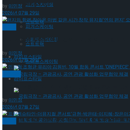
Trending Tags
피겨스케이팅
by
이민정
2026년 07월 29일
쇼트트랙
피겨스케이팅
뮤지컬
스피드스케이팅
편지와 함께 찾아온 마법 같은 시간,창작 뮤지컬’연의 
쇼트트랙
by
이민정
라이프스타일
2026년 07월 29일
스피드스케이팅
공연일반
라이프스타일
민우혁·조형균·유리아·김원빈, 10월 합동 콘서트 ‘ONEP
국립극장 – 관광공사, 공연 관광 활성화 업무협약
by
이민정
2026년 07월 27일
국립극장 – 관광공사, 공연 관광 활성화 업무협약
뮤지컬