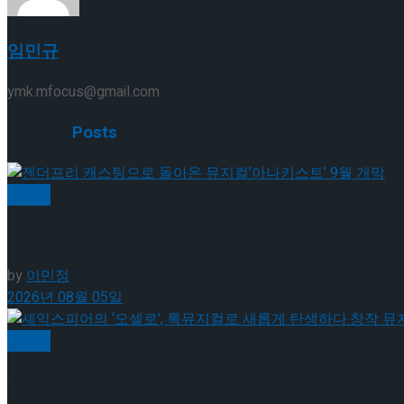
임민규
[현장스케치] 장하린-주혜원-황정율-허지유-고나연
ymk.mfocus@gmail.com
Related
Posts
[현장스케치] 이규리-전효은-김지유-박하영, 202
뮤지컬
[현장스케치] 이규리-전효은-김지유-박하영, 202
젠더프리 캐스팅으로 돌아온 뮤지컬’아나키스트’ 9월
[현장스케치] 김민송-문지원-정수빈-이효원-최진아
by
이민정
2026년 08월 05일
뮤지컬
[현장스케치] 김민송-문지원-정수빈-이효원-최진아
Trending Tags
셰익스피어의 ‘오셀로’, 록뮤지컬로 새롭게 탄생하다.창