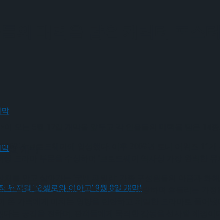
물들의 매력을 담은 캐릭터 포스터 
이 오는 5월 17일 개막을 앞두고 각 인물들의 매력을 담은 14
 2009년 브로드웨이에 입성했다. 이후 2009년 토니 어워즈 11
 9월 개막
처상 드라마 부문을 수상하며 ‘브로드웨이 역사상 가장 완벽한 뮤
처를 안고 살아가는 ‘굿맨 패밀리’ 가족 구성원들의 아픔과 화해
 9월 개막
끼는 딸 나탈리, 다이애나를 헌신적으로 사랑하며 흔들리는 가정
이 온 가족에게 미치는 영향을 탄탄하고 치밀한 드라마로 풀어냈다
있다는 공감을 전하며, 관객들에게 묵직한 감동을 선사할 예정이다