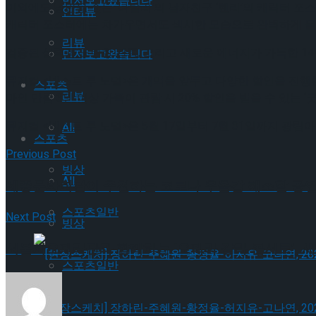
먼저보고왔습니다
이외에도 낭만을 좇는 ‘나탈리’의 남자친구 ‘헨리’의 캐릭터 
인터뷰
캐릭터 포스터에는 차가우면서도 섹시한 모습으로 완벽하게 몰입
리뷰
검증된 실력과 노련한 관록, 그리고 새로운 에너지가 가득한 1
먼저보고왔습니다
뮤지컬 <넥스트 투 노멀>은 개막을 앞두고 다양한 할인을 진행한다
스포츠
리뷰
마인 만큼 3인 이상 가족이 관람 시 20% 할인을 받을 수 있는 
뮤지컬 <넥스트 투 노멀>은 5월 17일부터 7월 31일까지 광림
All
스포츠
Previous Post
빙상
All
세종문화회관이 추천하는 코로나 우울감 해소할 공연 2편
스포츠일반
Next Post
빙상
서울시오페라단과 함께하는 ‘오페라 갈라 콘서트’, 
스포츠일반
[현장스케치] 장하린-주혜원-황정율-허지유-고나연