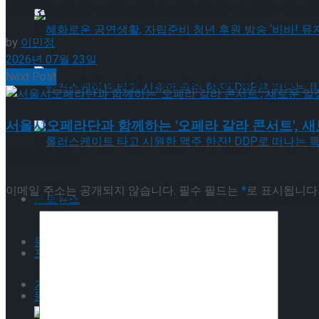
‘프랑켄슈타인-더뮤지컬 콘서트’규현-박은태-이지혜-
혜화로운 공연생활, 자립준비 청년 후원 방송 ‘비바
by
이민정
2026년 07월 23일
Next Post
혜화로운 공연생활, 자립준비 청년 후원 방송 ‘비바
서울시오페라단과 함께하는 '오페라 갈라 콘서트', 
롤러스케이트 타고 시원한 맥주 한잔! DDP로 떠
답글 남기기
이메일 주소는 공개되지 않습니다.
필수 필드는
*
로 표시됩니다
롤러스케이트 타고 시원한 맥주 한잔! DDP로 떠
포토뉴스
동영상
포토뉴스
기획기사
동영상