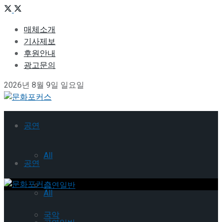
매체소개
기사제보
후원안내
광고문의
2026년 8월 9일 일요일
공연
All
공연
공연일반
All
국악