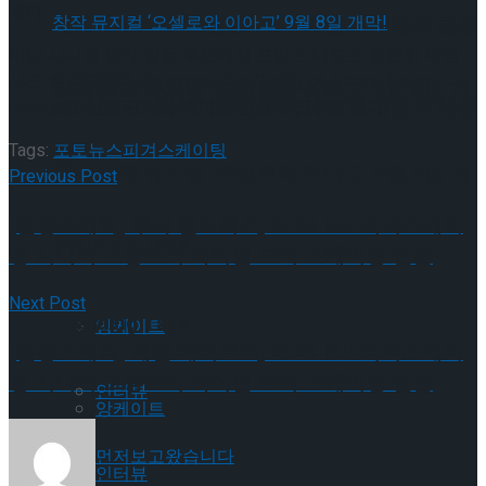
됐다.
셰익스피어의 ‘오셀로’, 록뮤지컬로 새롭게 탄생
이날 시니어 남자 싱글 부문에서 프랑스 대표로 출전한 아담
샤오 힘 파(22)가 Departure, The Quality of Mercy, Mercy,
하다.창작 뮤지컬 ‘오셀로와 이아고’ 9월 8일 개
셰익스피어의 ‘오셀로’, 록뮤지컬로 새롭게 탄생
Refuge에 맞춰 프리 스케이팅 연습에 임하고 있다.
Tags:
포토뉴스
피겨스케이팅
막!
하다.창작 뮤지컬 ‘오셀로와 이아고’ 9월 8일 개
Previous Post
[현장스케치] 루나 헨드릭스, 2023 ISU 피겨스케이
막!
Trending Tags
팅 시니어 그랑프리 파이널 프리 스케이팅 연습
Next Post
Trending Tags
앙케이트
[현장스케치] 케빈 에이모즈, 2023 ISU 피겨스케이
팅 시니어 그랑프리 파이널 프리 스케이팅 연습
인터뷰
앙케이트
먼저보고왔습니다
인터뷰