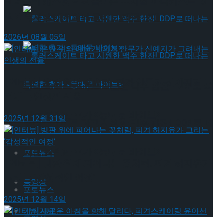
젠더프리 캐스팅으로 돌아온 뮤지컬’아나키스트’ 9
월 개막
뮤지컬 배우와의 콜라보 제품 판매
2026년 08월 05일
[인터뷰] 은반 위의 예술가, 피겨 안무가 신예지가 그
롤러스케이트 타고 시원한 맥주 한잔! DDP로 떠
려내는 인생의 선율
나는 특별한 휴가 <동대문 바이브>
2025년 12월 31일
롤러스케이트 타고 시원한 맥주 한잔! DDP로 떠
나는 특별한 휴가 <동대문 바이브>
포토뉴스
[인터뷰] 빙판 위에 피어나는 꽃처럼, 피겨 허지유가
그리는 ‘감성적인 여정’
동영상
포토뉴스
2025년 12월 14일
기획기사