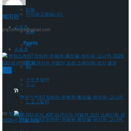
리뷰
먼저보고왔습니다
박지민
스포츠
jmp.mfocus@gmail.com
리뷰
Related
Posts
All
스포츠
빙상
All
빙상
스포츠일반
[현장스케치] 장하린-주혜원-황정율-허지유-고나
빙상
연, 2026 ISU 피겨 JGP 파견선수 선발전 프리 스케
이팅 경기 결과
스포츠일반
by
박지민
2026년 07월 19일