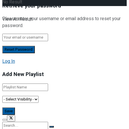
No Result
Retrieve your password
Please enter your username or email address to reset your
View All Result
password.
Log In
Add New Playlist