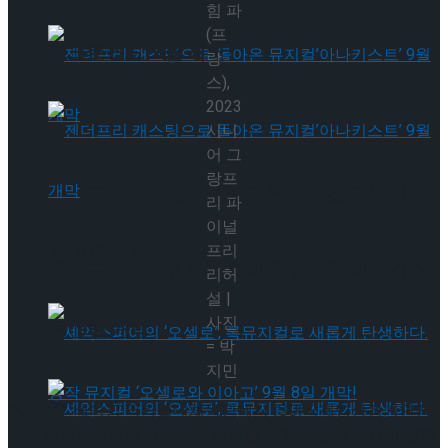
힘 파
(프
타크로스드’ 9월 재연
랑
스),
2023
시니
어 그
랑프
젠더프리 캐스팅으로 돌아온 뮤지컬’아나키스
리 파
이널
프리
트’ 9월 개막
젠더프리 캐스팅으로 돌아온 뮤지컬’아나키스
리허
설 |
사진
트’ 9월 개막
= 박
지민
9일 오후 베이징 국가실내체육관에서 ISU(국제빙상경기연맹)
주관 피겨스케이팅 그랑프리 파이널 대회의 공식 연습이 진행