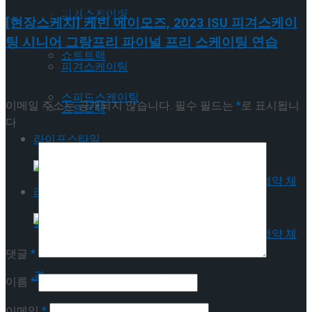
Trending Tags
피겨스케이팅
[현장스케치] 케빈 에이모즈, 2023 ISU 피겨스케이
팅 시니어 그랑프리 파이널 프리 스케이팅 연습
쇼트트랙
피겨스케이팅
답글 남기기
스피드스케이팅
이메일 주소는 공개되지 않습니다.
필수 필드는
*
로 표시됩니
쇼트트랙
다
라이프스타일
스피드스케이팅
라이프스타일
댓글
*
국립극장 – 관광공사, 공연 관광 활성화 업무협
이름
*
이메일
*