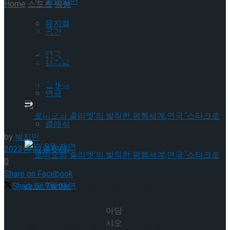
공연일반
Home
스포츠
빙상
뮤지컬
[현장스케치] 아담 샤오 힘 파,
국악
2023 ISU 피겨스케이팅 시니
연극
뮤지컬
어 그랑프리 파이널 프리 스케
클래식
연극
이팅 연습
클래식
by
박지민
2023년 12월 09일
0
Share on Facebook
‘로미오와 줄리엣’의 발칙한 평행세계,연극 ‘스
Share on Twitter
아담
타크로스드’ 9월 재연
샤오
‘로미오와 줄리엣’의 발칙한 평행세계,연극 ‘스