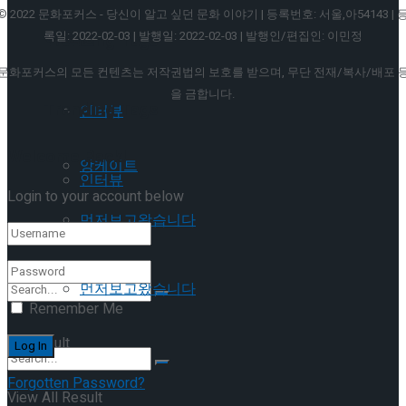
© 2022 문화포커스 - 당신이 알고 싶던 문화 이야기 | 등록번호: 서울,아54143 | 
이호원
록일: 2022-02-03 | 발행일: 2022-02-03 | 발행인/편집인: 이민정
Trending Tags
문화포커스의 모든 컨텐츠는 저작권법의 보호를 받으며, 무단 전재/복사/배포 
을 금합니다.
Trending Tags
인터뷰
Welcome Back!
앙케이트
인터뷰
Login to your account below
먼저보고왔습니다
앙케이트
먼저보고왔습니다
Remember Me
No Result
Forgotten Password?
View All Result