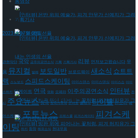
동영상
[인터뷰] 새로운 아침을 향해 달리다, 피겨스케이팅
윤아선
기획기사
2023년 07월 08일
태그로 보기
[인터뷰] 은반 위의 예술가, 피겨 안무가 신예지
리뷰
국악
무
먼저보고왔습니다
관현악단
금주의공연소식
기획
기획기사
뮤지컬
새소식
보도일반
쇼트트
용
브로드웨이
발레
가 그려내는 인생의 선율
랙
스피드스케이팅
[인터뷰] 은반 위의 예술가, 피겨 안무가 신예지
아이스댄스
아이스댄싱
스노보드
아이스쇼
아이
인터뷰
연극
이주의공연소식
앙케이트
오페라
스하키
영화
전
가 그려내는 인생의 선율
주요뉴스
타이틀
판소리
창극
클래식
페
시
창작가무극
콘서트
포토뉴스
피겨스케
어스케이팅
프레스콜
피겨스케이티
이팅
현대무용
합창
하키
해외소식