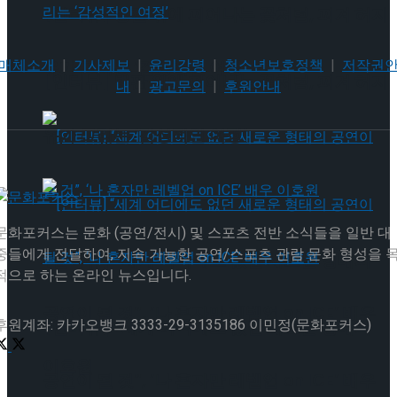
[인터뷰] 빙판 위에 피어나는 꽃처럼, 피겨 허지
매체소개
|
기사제보
|
윤리강령
|
청소년보호정책
|
저작권
유가 그리는 ‘감성적인 여정’
[인터뷰] 빙판 위에 피어나는 꽃처럼, 피겨 허지
내
|
광고문의
|
후원안내
유가 그리는 ‘감성적인 여정’
문화포커스는 문화 (공연/전시) 및 스포츠 전반 소식들을 일반 대
중들에게 전달하여, 지속 가능한 공연/스포츠 관람 문화 형성을 
[인터뷰] “세계 어디에도 없던 새로운 형태의
적으로 하는 온라인 뉴스입니다.
공연이 될 것”, ‘나 혼자만 레벨업 on ICE’ 배우
후원계좌: 카카오뱅크 3333-29-3135186 이민정(문화포커스)
[인터뷰] “세계 어디에도 없던 새로운 형태의
이호원
공연이 될 것”, ‘나 혼자만 레벨업 on ICE’ 배우