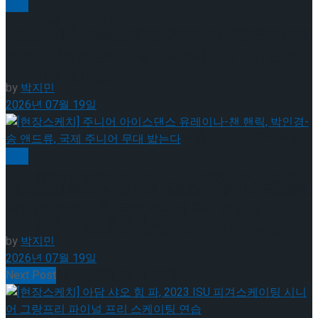
빙상
이팅 경기 결과
2026 ISU 피겨 JGP 파견선수 선발전 프리 스케
[현장스케치] 최하빈 우승… 2026 ISU 피겨 JGP 파
견선수 선발전 남자 싱글 프리 스케이팅 경기 결과
이팅 경기 결과
by
박지민
2026년 07월 19일
[현장스케치] 김민송-문지원-정수빈-이효원-
빙상
최진아, 2026 ISU 피겨 JGP 파견선수 선발전
[현장스케치] 주니어 아이스댄스 유레이나-챈 핸릭,
[현장스케치] 김민송-문지원-정수빈-이효원-
박인경-송 앤드류, 국제 주니어 무대 밟는다
프리 스케이팅 경기 결과
최진아, 2026 ISU 피겨 JGP 파견선수 선발전
by
박지민
2026년 07월 19일
프리 스케이팅 경기 결과
Trending Tags
Next Post