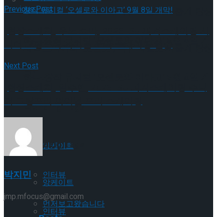
Previous Post
셰익스피어의 ‘오셀로’, 록뮤지컬로 새롭게 탄생
[현장스케치] 우노 쇼마, 2023 ISU 피겨스케이팅 시
하다.창작 뮤지컬 ‘오셀로와 이아고’ 9월 8일 개
니어 그랑프리 파이널 프리 스케이팅 연습
셰익스피어의 ‘오셀로’, 록뮤지컬로 새롭게 탄생
Next Post
막!
하다.창작 뮤지컬 ‘오셀로와 이아고’ 9월 8일 개
[현장스케치] 임주헌, 2023 ISU 피겨스케이팅 주니
어 그랑프리 파이널 프리 스케이팅
막!
Trending Tags
Trending Tags
앙케이트
박지민
인터뷰
앙케이트
jmp.mfocus@gmail.com
먼저보고왔습니다
인터뷰