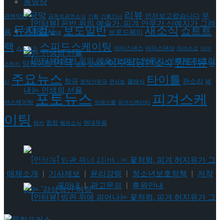
동영상
리뷰
국악
무
먼저보고왔습니다
관현악단
금주의공연소식
기획
기획기사
뮤지컬
새소식
보도일반
쇼트트
기획기사
용
브로드웨이
발레
랙
스피드스케이팅
아이스댄스
아이스댄싱
스노보드
아이스쇼
아이
인터뷰
연극
이주의공연소식
앙케이트
오페라
스하키
영화
전
주요뉴스
타이틀
판소리
창극
클래식
페
시
창작가무극
콘서트
[인터뷰] 은반 위의 예술가, 피겨 안무가 신예지
포토뉴스
피겨스케
어스케이팅
프레스콜
피겨스케이티
이팅
가 그려내는 인생의 선율
현대무용
합창
하키
해외소식
[인터뷰] 은반 위의 예술가, 피겨 안무가 신예지
가 그려내는 인생의 선율
매체소개
|
기사제보
|
윤리강령
|
청소년보호정책
|
저작
권안내
|
광고문의
|
후원안내