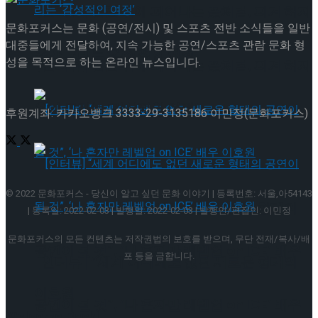
[인터뷰] 빙판 위에 피어나는 꽃처럼, 피겨 허지
문화포커스는 문화 (공연/전시) 및 스포츠 전반 소식들을 일반
대중들에게 전달하여, 지속 가능한 공연/스포츠 관람 문화 형
유가 그리는 ‘감성적인 여정’
성을 목적으로 하는 온라인 뉴스입니다.
[인터뷰] 빙판 위에 피어나는 꽃처럼, 피겨 허지
유가 그리는 ‘감성적인 여정’
후원계좌: 카카오뱅크 3333-29-3135186 이민정(문화포커스)
© 2022 문화포커스 - 당신이 알고 싶던 문화 이야기 | 등록번호: 서울,아54143
[인터뷰] “세계 어디에도 없던 새로운 형태의
| 등록일: 2022-02-03 | 발행일: 2022-02-03 | 발행인/편집인: 이민정
문화포커스의 모든 컨텐츠는 저작권법의 보호를 받으며, 무단 전재/복사/배
공연이 될 것”, ‘나 혼자만 레벨업 on ICE’ 배우
포 등을 금합니다.
[인터뷰] “세계 어디에도 없던 새로운 형태의
이호원
공연이 될 것”, ‘나 혼자만 레벨업 on ICE’ 배우
Welcome Back!