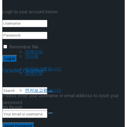
이호원
Login to your account below
Trending Tags
Trending Tags
인터뷰
Remember Me
앙케이트
인터뷰
먼저보고왔습니다
Forgotten Password?
앙케이트
Retrieve your password
먼저보고왔습니다
Please enter your username or email address to reset your
password.
No Result
View All Result