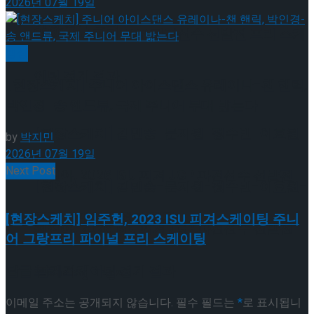
2026년 07월 19일
이팅 경기 결과
2026 ISU 피겨 JGP 파견선수 선발전 프리 스케
빙상
이팅 경기 결과
[현장스케치] 주니어 아이스댄스 유레이나-챈 핸릭,
박인경-송 앤드류, 국제 주니어 무대 밟는다
[현장스케치] 김민송-문지원-정수빈-이효원-
by
박지민
2026년 07월 19일
Next Post
최진아, 2026 ISU 피겨 JGP 파견선수 선발전
[현장스케치] 김민송-문지원-정수빈-이효원-
프리 스케이팅 경기 결과
[현장스케치] 임주헌, 2023 ISU 피겨스케이팅 주니
최진아, 2026 ISU 피겨 JGP 파견선수 선발전
어 그랑프리 파이널 프리 스케이팅
프리 스케이팅 경기 결과
답글 남기기
Trending Tags
이메일 주소는 공개되지 않습니다.
필수 필드는
*
로 표시됩니