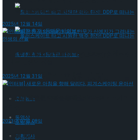
[인터뷰] 빙판 위에 피어나는 꽃처럼, 피겨 허지유가
그리는 ‘감성적인 여정’
뮤지컬 배우와의 콜라보 제품 판매
2025년 12월 14일
[인터뷰] 은반 위의 예술가, 피겨 안무가 신예지가 그
롤러스케이트 타고 시원한 맥주 한잔! DDP로 떠
려내는 인생의 선율
나는 특별한 휴가 <동대문 바이브>
2025년 12월 31일
롤러스케이트 타고 시원한 맥주 한잔! DDP로 떠
나는 특별한 휴가 <동대문 바이브>
[인터뷰] 새로운 아침을 향해 달리다, 피겨스케이팅
포토뉴스
윤아선
동영상
2023년 07월 08일
포토뉴스
태그로 보기
기획기사