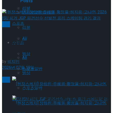
Related
Posts
리뷰
먼저보고왔습니다
스포츠
빙상
리뷰
[현장스케치] 장하린-주혜원-황정율-허지유-고나
All
연, 2026 ISU 피겨 JGP 파견선수 선발전 프리 스케
스포츠
이팅 경기 결과
빙상
All
by
박지민
2026년 07월 19일
스포츠일반
빙상
빙상
스포츠일반
[현장스케치] 이규리-전효은-김지유-박하영,
2026 ISU 피겨 JGP 파견선수 선발전 프리 스케이팅
경기 결과