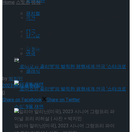
공연일반
Home
스포츠
빙상
뮤지컬
[현장스케치] 일리아 말리닌,
국악
2023 ISU 피겨스케이팅 시니
연극
뮤지컬
어 그랑프리 파이널 프리 스케
클래식
연극
이팅 연습
클래식
by
박지민
2023년 12월 09일
0
Share on Facebook
Share on Twitter
‘로미오와 줄리엣’의 발칙한 평행세계,연극 ‘스
타크로스드’ 9월 재연
일리아 말리닌(미국), 2023 시니어 그랑프리 파이
‘로미오와 줄리엣’의 발칙한 평행세계,연극 ‘스