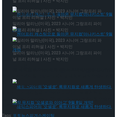
널 프리 리허설 | 사진 = 박지민
타크로스드’ 9월 재연
일리아 말리닌(미국), 2023 시니어 그랑프리 파이
널 프리 리허설 | 사진 = 박지민
젠더프리 캐스팅으로 돌아온 뮤지컬’아나키스
일리아 말리닌(미국), 2023 시니어 그랑프리 파이
널 프리 리허설 | 사진 = 박지민
트’ 9월 개막
9일 오후 베이징 국가실내체육관에서 ISU(국제빙상경기연맹)
젠더프리 캐스팅으로 돌아온 뮤지컬’아나키스
주관 피겨스케이팅 그랑프리 파이널 대회의 공식 연습이 진행
됐다.
트’ 9월 개막
이날 시니어 남자 싱글 부문에서 미국 대표로 출전한 일리아
말리닌(19)이 Succession OST에 맞춰 프리 스케이팅 연습에
임하고 있다.
Tags:
포토뉴스
피겨스케이팅