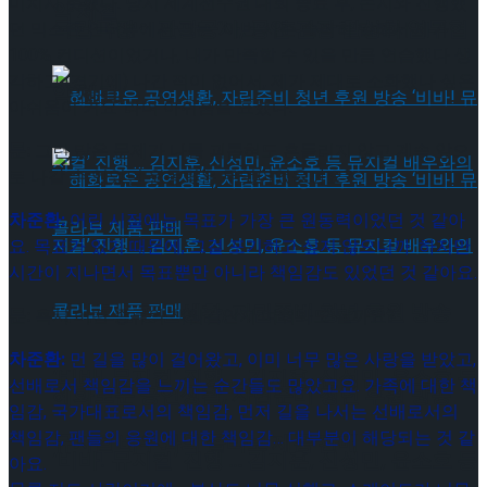
미치지 못했다. 당시 세계선수권 대회 종료 후, 본지와 진행했
약 체결
국립극장 – 관광공사, 공연 관광 활성화 업무협
던 믹스존 인터뷰에서 그는 “이번 시즌 솔직히 말해서 제가
100% 컨디션이었거나, 내가 만족할 수 있을 만큼 연습했다 생
각하고 (경기에) 나간 적이 없어서, 제가 제대로 소화했나 싶은
약 체결
아쉬움이 커요”라며 아쉬움을 표했다.
문:
그런 많은 문제가 나를 괴롭혀도 흔들리지 않고 계속 앞으
로 나갈 수 있었던 원동력은 무엇이었을까요?
차준환:
어린 시절에는 목표가 가장 큰 원동력이었던 것 같아
요. 목표가 있기 때문에, 그걸 포기하고 싶지 않으니까. 하지만
시간이 지나면서 목표뿐만 아니라 책임감도 있었던 것 같아요.
혜화로운 공연생활, 자립준비 청년 후원 방송
문:
혹시 어떤 종류의 책임감인지 여쭤봐도 될까요?
차준환:
먼 길을 많이 걸어왔고, 이미 너무 많은 사랑을 받았고,
‘비바! 뮤지컬’ 진행 … 김지훈, 신성민, 윤소호 등
선배로서 책임감을 느끼는 순간들도 많았고요. 가족에 대한 책
혜화로운 공연생활, 자립준비 청년 후원 방송
임감, 국가대표로서의 책임감, 먼저 길을 나서는 선배로서의
책임감, 팬들의 응원에 대한 책임감… 대부분이 해당되는 것 같
뮤지컬 배우와의 콜라보 제품 판매
‘비바! 뮤지컬’ 진행 … 김지훈, 신성민, 윤소호 등
아요.