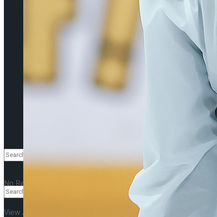
이호원
Trending Tags
Trending Tags
인터뷰
앙케이트
인터뷰
먼저보고왔습니다
앙케이트
먼저보고왔습니다
No Result
View All Result