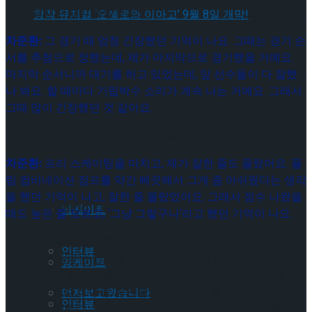
수에 대한 관심이 폭발했어요.
셰익스피어의 ‘오셀로’, 록뮤지컬로 새롭게 탄생
차준환:
그 경기 때 엄청 긴장했던 기억이 나요. 그때는 경기 순
하다.창작 뮤지컬 ‘오셀로와 이아고’ 9월 8일 개
서를 추첨으로 정했는데, 제가 마지막으로 경기했을 거예요.
셰익스피어의 ‘오셀로’, 록뮤지컬로 새롭게 탄생
마지막 순서니까 대기를 하고 있었는데, 앞 선수들이 다 잘했
나 봐요. 할 때마다 기립박수 소리가 계속 나는 거예요. 그래서
막!
그때 많이 긴장했던 것 같아요.
하다.창작 뮤지컬 ‘오셀로와 이아고’ 9월 8일 개
문:
심지어 그 때 주니어 세계신기록을 세웠잖아요.
막!
Trending Tags
차준환:
프리 스케이팅을 마치고, 제가 잘한 줄도 몰랐어요. 플
립 컴비네이션 점프를 약간 삐끗해서 그게 좀 아쉬웠다는 생각
을 했던 기억이 나고, 잘한 줄 몰랐었어요. 그래서 점수 나왔을
Trending Tags
앙케이트
때도 높은 줄 모르고, ‘그냥 그렇구나’라고 했던 기억이 나요.
당시 차준환은 많은 해외 팬들이 ‘저 선수는 누구냐’며 궁금해
인터뷰
할 정도로 놀라운 경기를 선보였지만, 정작 본인은 점수가 세
앙케이트
계 신기록인 줄도 모를 정도로 담담했다. 대신 스핀 레벨을 아
쉬워하며 코치와 다음 경기를 위한 이야기를 나눴던 기억이 생
먼저보고왔습니다
인터뷰
생하다고 말했다. 그렇게 차준환은 당시 최연소 쿼드러플 살코