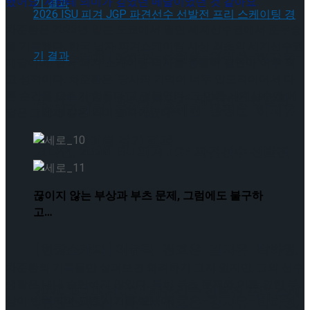
했어요. 저한테 의미가 깊었던 메달이었던 것 같아요.
차준환은 2023년 일본 도쿄에서 열린 세계선수권에서 준우승
을 기록했다. 한국 남자 피겨스케이팅 사상 최초의 세계선수권
[현장스케치] 장하린-주혜원-황정율-허지유-
메달이며, 한국 피겨 스케이팅 역사를 통틀어 김연아 이후 최
고 성적이다. 차준환은 ‘당시의 기억이 너무 압도적이어서 다
른 순간을 고르기 힘들다’고 덧붙였다. 그 만큼 세계선수권 메
고나연, 2026 ISU 피겨 JGP 파견선수 선발전
[현장스케치] 장하린-주혜원-황정율-허지유-
달은 그에게 깊은 의미로 다가왔다.
프리 스케이팅 경기 결과
고나연, 2026 ISU 피겨 JGP 파견선수 선발전
프리 스케이팅 경기 결과
끊이지 않는 부상과 부츠 문제, 그럼에도 불구하
고…
[현장스케치] 이규리-전효은-김지유-박하영,
차준환의 기록들만 살펴보면 화려하기 그지 없지만, 그의 선수
생활은 내내 순탄하지 않았다. 특히 부츠 문제와 이로 인한 부
2026 ISU 피겨 JGP 파견선수 선발전 프리 스케
상이 반복되며 고된 시기를 보냈다.
[현장스케치] 이규리-전효은-김지유-박하영,