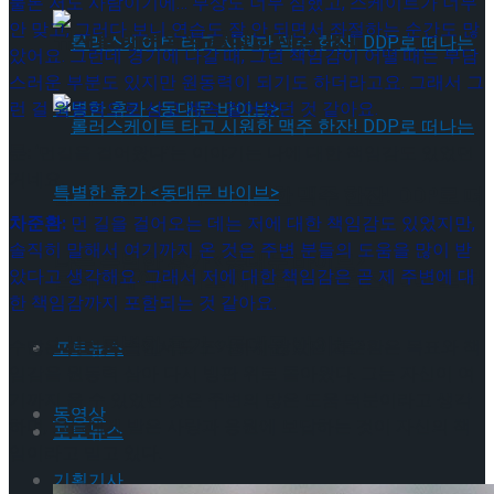
물론 저도 사람이기에… 부상도 너무 심했고, 스케이트가 너무
안 맞고, 그러다 보니 연습도 잘 안 되면서 좌절하는 순간도 많
뮤지컬 배우와의 콜라보 제품 판매
았어요. 그런데 경기에 나갈 때, 그런 책임감이 어떨 때는 부담
스러운 부분도 있지만 원동력이 되기도 하더라고요. 그래서 그
런 걸 원동력으로 삼고 계속 걸어왔던 것 같아요.
문:
‘먼길을 걸어왔다’는 이야기는 나에 대한 책임감도 있었던
거네요.
롤러스케이트 타고 시원한 맥주 한잔! DDP로 떠
차준환:
먼 길을 걸어오는 데는 저에 대한 책임감도 있었지만,
솔직히 말해서 여기까지 온 것은 주변 분들의 도움을 많이 받
나는 특별한 휴가 <동대문 바이브>
았다고 생각해요. 그래서 저에 대한 책임감은 곧 제 주변에 대
롤러스케이트 타고 시원한 맥주 한잔! DDP로 떠
한 책임감까지 포함되는 것 같아요.
나는 특별한 휴가 <동대문 바이브>
수많은 어려움 속에서도 포기하지 않았던 차준환은 목표와 책
포토뉴스
임감을 원동력 삼아 다시 빙판 위로 돌아왔다. 그는 자신이 여
기까지 올 수 있었던 것은 주변의 많은 도움 덕분이라고 생각
동영상
하며, 그들에게 받은 사랑과 응원에 보답하는 것이 자신의 책
포토뉴스
임이라고 믿고 있다.
기획기사