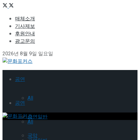
매체소개
기사제보
후원안내
광고문의
2026년 8월 9일 일요일
공연
All
공연
공연일반
All
국악