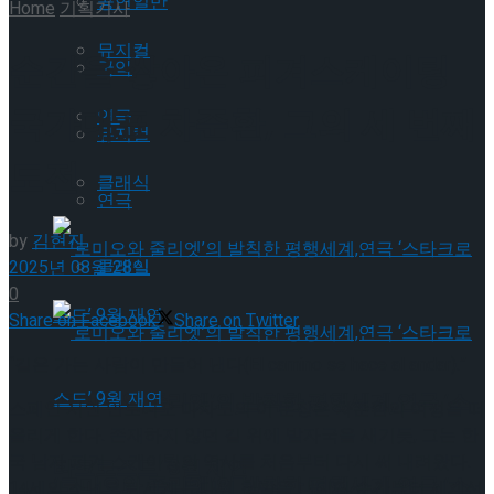
공연일반
Home
기획기사
뮤지컬
순간을 쌓아온 피겨스케이팅
국악
국가대표 차준환, 그의 세 번째
연극
뮤지컬
도전
클래식
연극
by
김현진
클래식
2025년 08월 28일
0
Share on Facebook
Share on Twitter
“길은 가는 사람이 만들어 낸다(El camino se hace al andar).”
‘로미오와 줄리엣’의 발칙한 평행세계,연극 ‘스
스페인 시인 안토니오 마차도의 이 문장은 차준환의 여정을 떠
올리게 한다. 존재하지 않던 길 위에 발자국을 새기듯, 그는 한
국 남자 피겨 스케이팅의 역사를 처음부터 다시 써 내려왔다.
타크로스드’ 9월 재연
‘로미오와 줄리엣’의 발칙한 평행세계,연극 ‘스
14세의 소년으로 세계 무대에 첫발을 내디딘 순간부터 세계선