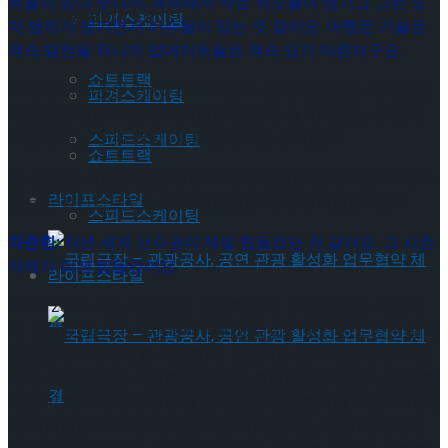
트들이 있다 보니까, 계속해서 작은 착오들이 생기고 그런 오
Trending Tags
피겨스케이팅
차 범위가 생기면서 이슈들이 있는 것 같아요. 어쨌든 기술은
계속 발전을 하니까 업데이트들은 계속 있기 마련이구요.
쇼트트랙
주니어 첫 시즌인 2015/2016시즌의 발가락 골절을 시작으로
피겨스케이팅
차준환은 많은 부상과 어려움을 겪었다. 늘 따라붙는 부상과
부츠 문제는 선수 생활 내내 넘어야 할 산이었다.
스피드스케이팅
쇼트트랙
문:
순탄한 시즌을 보낸 경우가 거의 없었던 것 같아요. 육체적
라이프스타일
으로든 정신적으로든 가장 힘들었던 때가 언제였을까요?
스피드스케이팅
차준환:
작년 세계 선수권이 제일 힘들었던 것 같아요. 그 시즌
자체가 되게 힘들었어요.
라이프스타일
2023/2024 시즌, 차준환은 오른쪽 발목 부상으로 한 시즌 내
내 고생했다. 시즌 초반부터 부상으로 고전하던 차준환은 결국
그랑프리 5차 대회를 기권했다. 그럼에도 불구하고 부상 투혼
속에 국내 대회와 사대륙 선수권을 출전하며 8회 연속 한국 챔
국립극장 – 관광공사, 공연 관광 활성화 업무협
피언 기록과 사대륙 선수권 포디움을 달성했지만, 시즌의 마지
막 대회였던 2024년 세계선수권 대회 결과는 본인의 기대에