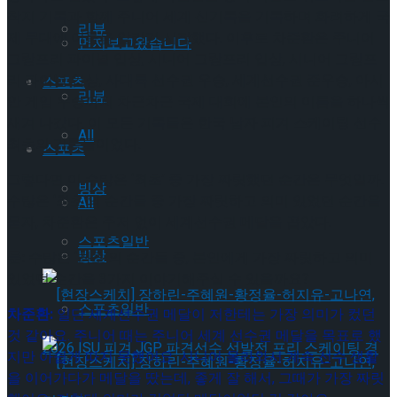
착지 기록과 함께 주니어 세계 신기록을 기록하며 화려하게 국
리뷰
제 무대에 이름을 알리기 시작했다. 이후로 차준환은 주니어
먼저보고왔습니다
그랑프리 파이널 입상, 시니어 그랑프리 입상, 시니어 그랑프
리 파이널 입상, 사대륙 선수권 우승, 세계선수권 준우승, 아시
스포츠
리뷰
안 게임 우승까지 차근차근 국제 대회에 본인의 이름을 하나씩
새겨 나갔다. 이 모든 기록들은 한국 남자 피겨 스케이팅 선수
All
최초의 기록들이었다.
스포츠
그렇다면 이 수많은 ‘최초’ 중 가장 짜릿했던 순간은 무엇일까.
빙상
수많은 ‘최초’의 순간들 중 가장 짜릿하고 의미 있었던 순간을
All
묻자, 차준환은 주저 없이 세계선수권 메달을 꼽았다.
스포츠일반
빙상
문:
수많은 ‘최초’의 순간들 중, 본인에게 가장 짜릿하고 의미
있었던 순간을 3가지 이야기해주실 수 있을까요?
스포츠일반
차준환:
일단 세계선수권 메달이 저한테는 가장 의미가 컸던
것 같아요. 주니어 때는 주니어 세계 선수권 메달을 목표로 했
지만 아쉽게 따지 못했어요. 시니어 올라와서 계속 선수 생활
을 이어가다가 메달을 땄는데, 좋게 잘 해서, 그때가 가장 짜릿