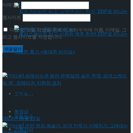
이메일
*
뮤지컬 배우와의 콜라보 제품 판매
웹사이트
다음 번 댓글 작성을 위해 이 브라우저에 이름, 이메일, 그
리고 웹사이트를 저장합니다.
롤러스케이트 타고 시원한 맥주 한잔! DDP로 떠
이번주 인기뉴스
나는 특별한 휴가 <동대문 바이브>
롤러스케이트 타고 시원한 맥주 한잔! DDP로 떠
나는 특별한 휴가 <동대문 바이브>
포토뉴스
[인터뷰] 세계선수권 동반 은메달의 숨은 주역, 피겨
스케이팅 퀸 · 킹메이커 지현정 코치
동영상
포토뉴스
2023년 06월 22일
기획기사