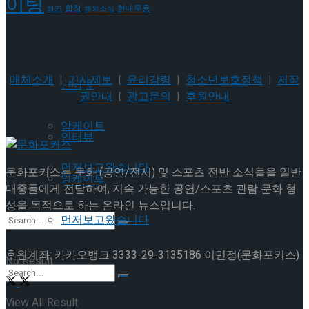
이팅
현대무용
합창
하키
해외소식
이호원
Trending Tags
매체소개
|
기사제보
|
윤리강령
|
청소년보호정책
|
저작
Trending Tags
인터뷰
권안내
|
광고문의
|
후원안내
앙케이트
인터뷰
먼저보고왔습니다
문화포커스는 문화 (공연/전시) 및 스포츠 전반 소식들을 일반
앙케이트
대중들에게 전달하여, 지속 가능한 공연/스포츠 관람 문화 형
성을 목적으로 하는 온라인 뉴스입니다.
먼저보고왔습니다
후원계좌: 카카오뱅크 3333-29-3135186 이민정(문화포커스)
No Result
View All Result