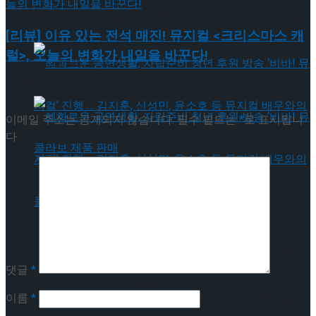
약 체결
국립극장 – 관광공사, 공연 관광 활성화 업무협
[리뷰] 이유 있는 전석 매진! 뮤지컬 <크리스마스 캐
럴>, 오늘의 변화가 내일을 바꾼다!
약 체결
답글 남기기
이메일 주소는 공개되지 않습니다.
필수 필드는
*
로 표시됩니
다
혜화로운 공연생활, 자립준비 청년 후원 방송
‘비바! 뮤지컬’ 진행 … 김지훈, 신성민, 윤소호 등
혜화로운 공연생활, 자립준비 청년 후원 방송
댓글
*
뮤지컬 배우와의 콜라보 제품 판매
‘비바! 뮤지컬’ 진행 … 김지훈, 신성민, 윤소호 등
이름
*