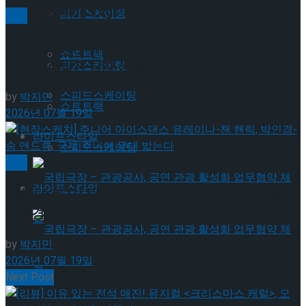
Trending Tags
피겨스케이팅
빙상
[현장스케치] 최하빈 우승… 2026 ISU 피겨 JGP 파
쇼트트랙
견선수 선발전 남자 싱글 프리 스케이팅 경기 결과
피겨스케이팅
스피드스케이팅
by
박지민
쇼트트랙
2026년 07월 19일
라이프스타일
스피드스케이팅
빙상
라이프스타일
[현장스케치] 주니어 아이스댄스 유레이나-챈 핸릭,
박인경-송 앤드류, 국제 주니어 무대 밟는다
by
박지민
2026년 07월 19일
국립극장 – 관광공사, 공연 관광 활성화 업무협
Next Post