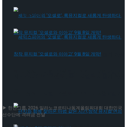
트’ 9월 개막
셰익스피어의 ‘오셀로’, 록뮤지컬로 새롭게 탄생
하다.창작 뮤지컬 ‘오셀로와 이아고’ 9월 8일 개
셰익스피어의 ‘오셀로’, 록뮤지컬로 새롭게 탄생
막!
하다.창작 뮤지컬 ‘오셀로와 이아고’ 9월 8일 개
▶ 한진그룹, 2026 밀라노코르티나동계올림픽대회 대한민국
막!
선수단에 격려금 전달
대한체육회(회장 유승민)는 12월 15일(월) 한진그룹(회장 조