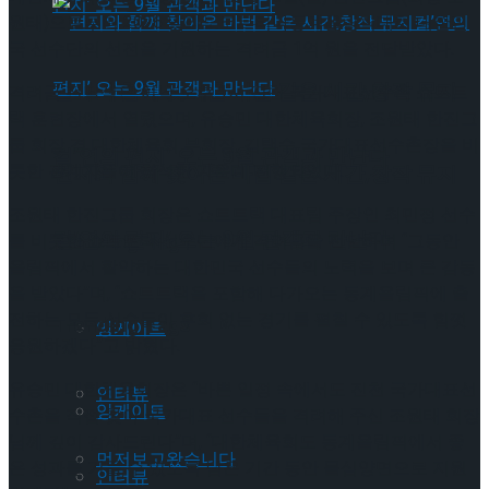
원태)으로부터 2026 밀라노코르티나동계올림픽대회 대한민
국 선수단의 선전을 기원하는 격려금 1억 원을 전달받았다.
편지와 함께 찾아온 마법 같은 시간,창작 뮤지
격려금 전달식은 이날 오후 1시 진천 국가대표선수촌 쇼트트
랙 훈련장에서 열렸으며, 유승민 대한체육회장, 조원태 한진그
룹 회장 겸 대한체육회 부회장, 김택수 국가대표선수촌장을 비
컬’연의 편지’ 오는 9월 관객과 만난다
롯한 관계자들이 참석한 가운데 진행되었다.
편지와 함께 찾아온 마법 같은 시간,창작 뮤지
조원태 한진그룹 회장은 쇼트트랙 대표팀 주장인 최민정 선수
컬’연의 편지’ 오는 9월 관객과 만난다
Trending Tags
를 비롯한 쇼트트랙 선수단에게 격려금을 전달하며 “그동안
올림픽에서 활약하는 대한민국 선수들의 노력을 보며 큰 감동
을 받았다”며, “쇼트트랙을 포함해 다가오는 동계올림픽에 출
전하는 모든 선수들이 후회 없는 경기를 펼칠 수 있도록 힘껏
Trending Tags
앙케이트
응원하겠다”고 밝혔다.
유승민 대한체육회장은 “바쁜 일정 속에서도 진천 국가대표선
인터뷰
앙케이트
수촌을 직접 찾아 국가대표 선수들을 격려해 주신 조원태 회장
님께 깊이 감사드린다”며, “대한체육회도 동계올림픽에서 좋
먼저보고왔습니다
은 성과를 거둘 수 있도록 남은 기간 동안 물심양면으로 지원
인터뷰