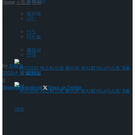
공연일반
Home
스포츠
빙상
뮤지컬
한진그룹, 동계올림픽 선전 기
국악
원… 선수단에 격려금 1억 원 전
연극
뮤지컬
달
클래식
연극
by
김혜경
클래식
2025년 12월 15일
0
Share on Facebook
Share on Twitter
젠더프리 캐스팅으로 돌아온 뮤지컬’아나키스
트’ 9월 개막
젠더프리 캐스팅으로 돌아온 뮤지컬’아나키스