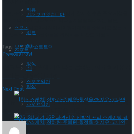
하겠다”고 말했다.
리뷰
한편, 조원태 회장은 격려금 전달에 앞서 선수촌 주요 시설을
먼저보고왔습니다
둘러보며 2026 밀라노코르티나동계올림픽대회는 물론,
2026 아이치나고야하계아시아경기대회를 준비하고 있는 하
스포츠
리뷰
계 종목 국가대표 선수들을 격려하는 시간도 가졌다.
All
Tags:
보도일반
쇼트트랙
스포츠
Previous Post
빙상
[인터뷰] 빙판 위에 피어나는 꽃처럼, 피겨 허지유가
All
그리는 ‘감성적인 여정’
스포츠일반
빙상
Next Post
[리뷰] 이유 있는 전석 매진! 뮤지컬 <크리스마스 캐
스포츠일반
럴>, 오늘의 변화가 내일을 바꾼다!