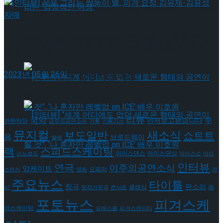
[인터뷰] 빙판 위에 피어나는 꽃처럼, 피겨 허지
[인터뷰] 꿈을 그리는 쌍둥이 별, 피겨 요정 김유재-
유가 그리는 ‘감성적인 여정’
[인터뷰] 빙판 위에 피어나는 꽃처럼, 피겨 허지
김유성 자매
2023년 05월 26일
유가 그리는 ‘감성적인 여정’
태그로 보기
리뷰
국악
무
먼저보고왔습니다
관현악단
금주의공연소식
기획
기획기사
뮤지컬
새소식
보도일반
쇼트트
용
브로드웨이
발레
[인터뷰] “세계 어디에도 없던 새로운 형태의
랙
스피드스케이팅
아이스댄스
아이스댄싱
스노보드
아이스쇼
아이
인터뷰
연극
이주의공연소식
앙케이트
오페라
스하키
영화
전
공연이 될 것”, ‘나 혼자만 레벨업 on ICE’ 배우
주요뉴스
[인터뷰] “세계 어디에도 없던 새로운 형태의
타이틀
판소리
창극
클래식
페
시
창작가무극
콘서트
포토뉴스
피겨스케
이호원
어스케이팅
프레스콜
피겨스케이티
공연이 될 것”, ‘나 혼자만 레벨업 on ICE’ 배우