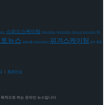
스피드스케이팅
앙
아이스댄스
아이스댄싱
보드
아이스쇼
아이스하키
포토뉴스
피겨스케이팅
합창
프레스콜
피겨스케이티
하키
의
|
후원안내
을 목적으로 하는 온라인 뉴스입니다.