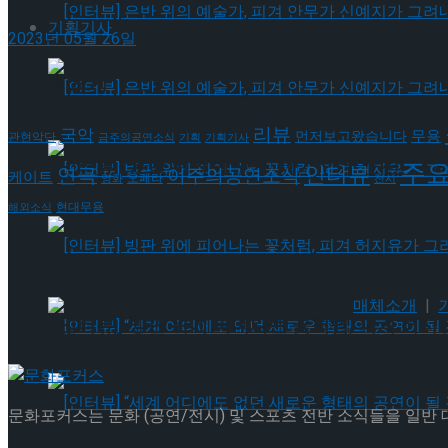
기획기사
2023년 05월 26일
태그로 보기
[인터뷰] 은반 위의 예술가, 피겨 안무가 신예지
리뷰
국악
무용
먼저보고왔습니다
관현악단
금주의공연소식
기획
기획기사
[인터뷰] 은반 위의 예술가, 피겨 안무가 신예지
주
인터뷰
연극
이주의공연소식
케이트
오페라
영화
전시
현대무용
해외소식
[인터뷰] 빙판 위에 피어나는 꽃처럼, 피겨 허지
매체소개
|
[인터뷰] 빙판 위에 피어나는 꽃처럼, 피겨 허지
[인터뷰] “세계 어디에도 없던 새로운 형태의 공연이 
문화포커스는 문화 (공연/전시) 및 스포츠 전반 소식들을 일반