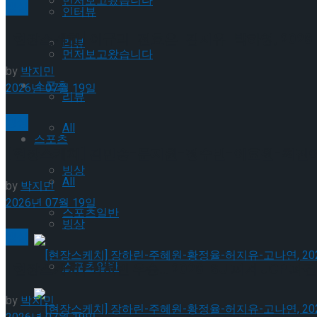
먼저보고왔습니다
빙상
인터뷰
[현장스케치] 이규리-전효은-김지유-박하영, 2026 
리뷰
먼저보고왔습니다
by
박지민
스포츠
2026년 07월 19일
리뷰
빙상
All
스포츠
[현장스케치] 김민송-문지원-정수빈-이효원-최진아, 2
빙상
All
by
박지민
2026년 07월 19일
스포츠일반
빙상
빙상
스포츠일반
[현장스케치] 최하빈 우승… 2026 ISU 피겨 JGP
by
박지민
[현장스케치] 장하린-주혜원-황정율-허지유-고나연