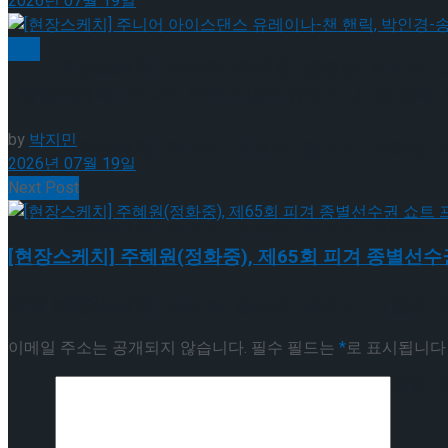
2026년 07월 19일
빙상
[현장스케치] 장하린-주혜원-황정율-허지유-고나연
[현장스케치] 주니어 아이스댄스 유레이나-챈 핸릭, 
by
박지민
[현장스케치] 이규리-전효은-김지유-박하영, 202
2026년 07월 19일
Next Post
[현장스케치] 이규리-전효은-김지유-박하영, 202
[현장스케치] 주혜원(정화중), 제65회 피겨 종별선
답글 남기기
[현장스케치] 김민송-문지원-정수빈-이효원-최진아
이메일 주소는 공개되지 않습니다.
필수 필드는
*
로 표시됩니다
[현장스케치] 김민송-문지원-정수빈-이효원-최진아
Trending Tags