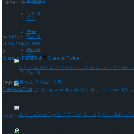
공연일반
Home
스포츠
빙상
뮤지컬
[현장스케치] 박민서(봉담중),
국악
연극
뮤지컬
by
박지민
2023년 04월 08일
클래식
0
연극
Share on Facebook
Share on Twitter
클래식
Tags:
포토뉴스
피겨스케이팅
Previous Post
젠더프리 캐스팅으로 돌아온 뮤지컬’아나키스트’
[현장스케치] 이효린(도장중), 제65회 피겨 종별선
젠더프리 캐스팅으로 돌아온 뮤지컬’아나키스트’
Next Post
[현장스케치] 주혜원(정화중), 제65회 피겨 종별선