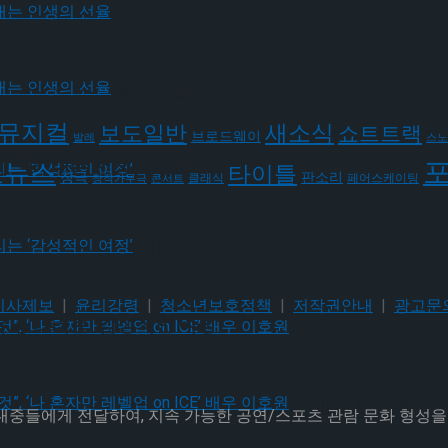
가 그려내는 인생의 선율
뮤지컬
새소식
보도일반
쇼트트랙
브로드웨이
발레
스노
가 그려내는 인생의 선율
요뉴스
타이틀
판소리
창극
클래식
페어스케이팅
창작가무극
콘서트
유가 그리는 ‘감성적인 여정’
기사제보
|
윤리강령
|
청소년보호정책
|
저작권안내
|
광고문
유가 그리는 ‘감성적인 여정’
될 것”, ‘나 혼자만 레벨업 on ICE’ 배우 이호원
 대중들에게 전달하여, 지속 가능한 공연/스포츠 관람 문화 형성