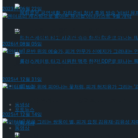
2023년 06월 22일
혜화로운 공연생활, 자립준비 청년 후원 방송 ‘비바
젠더프리 캐스팅으로 돌아온 뮤지컬’아나키스트’ 9월
혜화로운 공연생활, 자립준비 청년 후원 방송 ‘비바
2026년 08월 05일
롤러스케이트 타고 시원한 맥주 한잔! DDP로 떠
[인터뷰] 은반 위의 예술가, 피겨 안무가 신예지가 
2025년 12월 31일
롤러스케이트 타고 시원한 맥주 한잔! DDP로 떠
포토뉴스
[인터뷰] 빙판 위에 피어나는 꽃처럼, 피겨 허지유가 
동영상
포토뉴스
2025년 12월 14일
기획기사
동영상
[인터뷰] 꿈을 그리는 쌍둥이 별, 피겨 요정 김유재-