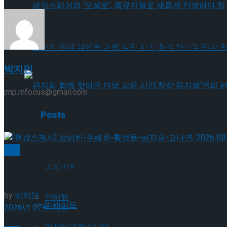
셰익스피어의 ‘오셀로’, 록뮤지컬로 새롭게 탄생하
셰익스피어의 ‘오셀로’, 록뮤지컬로 새롭게 탄생하
박지민
편지와 함께 찾아온 마법 같은 시간,창작 뮤지컬’
jmp.mfocus@gmail.com
Related
Posts
편지와 함께 찾아온 마법 같은 시간,창작 뮤지컬’
Trending Tags
빙상
Trending Tags
앙케이트
[현장스케치] 장하린-주혜원-황정율-허지유-고나연, 2
by
박지민
인터뷰
앙케이트
2026년 07월 19일