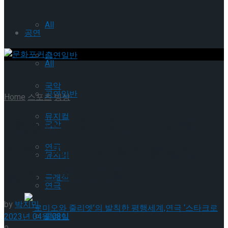
All
공연
공연일반
All
국악
공연일반
Home
스포츠
빙상
뮤지컬
[현장스케치] 차도이(김해구
국악
지초), 제65회 피겨 종별선수
연극
뮤지컬
권 쇼트 프로그램
클래식
연극
by
박지민
클래식
2023년 04월 08일