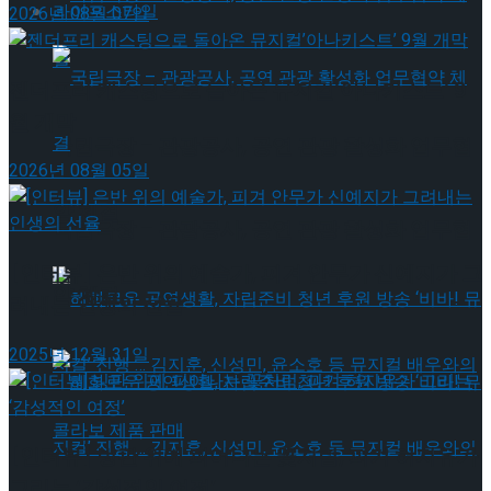
라이프스타일
2026년 08월 07일
젠더프리 캐스팅으로 돌아온 뮤지컬’아나키스트’ 9
월 개막
국립극장 – 관광공사, 공연 관광 활성화 업무협
2026년 08월 05일
약 체결
국립극장 – 관광공사, 공연 관광 활성화 업무협
[인터뷰] 은반 위의 예술가, 피겨 안무가 신예지가 그
약 체결
려내는 인생의 선율
2025년 12월 31일
[인터뷰] 빙판 위에 피어나는 꽃처럼, 피겨 허지유가
그리는 ‘감성적인 여정’