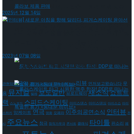
혜화로운 공연생활, 자립준비 청년 후원 방송
2025년 12월 14일
‘비바! 뮤지컬’ 진행 … 김지훈, 신성민, 윤소호 등
혜화로운 공연생활, 자립준비 청년 후원 방송
[인터뷰] 새로운 아침을 향해 달리다, 피겨스케이팅
윤아선
뮤지컬 배우와의 콜라보 제품 판매
‘비바! 뮤지컬’ 진행 … 김지훈, 신성민, 윤소호 등
2023년 07월 08일
뮤지컬 배우와의 콜라보 제품 판매
태그로 보기
리뷰
국악
무
먼저보고왔습니다
관현악단
금주의공연소식
기획
기획기사
뮤지컬
새소식
보도일반
쇼트트
용
브로드웨이
발레
랙
스피드스케이팅
아이스댄스
아이스댄싱
스노보드
아이스쇼
아이
롤러스케이트 타고 시원한 맥주 한잔! DDP로 떠
인터뷰
연극
이주의공연소식
앙케이트
오페라
스하키
영화
전
주요뉴스
타이틀
판소리
창극
클래식
페
시
창작가무극
콘서트
나는 특별한 휴가 <동대문 바이브>
롤러스케이트 타고 시원한 맥주 한잔! DDP로 떠