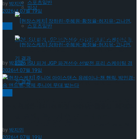
스포츠일반
by
박지민
빙상
2026년 07월 19일
빙상
스포츠일반
[현장스케치] 최하빈 우승… 2026 ISU 피겨 JGP 파
견선수 선발전 남자 싱글 프리 스케이팅 경기 결과
by
박지민
2026년 07월 19일
[현장스케치] 장하린-주혜원-황정율-허지유-
빙상
고나연, 2026 ISU 피겨 JGP 파견선수 선발전
[현장스케치] 장하린-주혜원-황정율-허지유-
[현장스케치] 주니어 아이스댄스 유레이나-챈 핸릭,
박인경-송 앤드류, 국제 주니어 무대 밟는다
프리 스케이팅 경기 결과
고나연, 2026 ISU 피겨 JGP 파견선수 선발전
by
박지민
2026년 07월 19일