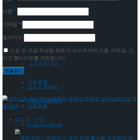
[현장스케치] 김민송-문지원-정수빈-이효원-
이름
*
프리 스케이팅 경기 결과
최진아, 2026 ISU 피겨 JGP 파견선수 선발전
이메일
*
프리 스케이팅 경기 결과
웹사이트
Trending Tags
다음 번 댓글 작성을 위해 이 브라우저에 이름, 이메일, 그
리고 웹사이트를 저장합니다.
Trending Tags
피겨스케이팅
쇼트트랙
이번주 인기뉴스
피겨스케이팅
스피드스케이팅
쇼트트랙
라이프스타일
‘로미오와 줄리엣’의 발칙한 평행세계,연극 ‘스타크
스피드스케이팅
로스드’ 9월 재연