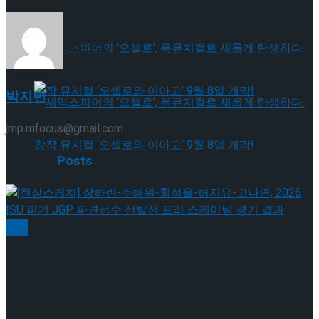
젠더프리 캐스팅으로 돌아온 뮤지컬’아나키스
트’ 9월 개막
박지민
jmp.mfocus@gmail.com
셰익스피어의 ‘오셀로’, 록뮤지컬로 새롭게 탄생
Related
Posts
하다.창작 뮤지컬 ‘오셀로와 이아고’ 9월 8일 개
셰익스피어의 ‘오셀로’, 록뮤지컬로 새롭게 탄생
빙상
막!
하다.창작 뮤지컬 ‘오셀로와 이아고’ 9월 8일 개
[현장스케치] 장하린-주혜원-황정율-허지유-고나
연, 2026 ISU 피겨 JGP 파견선수 선발전 프리 스케
막!
Trending Tags
이팅 경기 결과