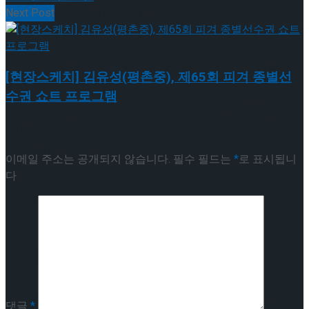
프리 스케이팅 경기 결과
Next Post
[현장스케치] 이규리-전효은-김지유-박하영,
[현장스케치] 김유성(평촌중), 제65회 피겨 종별선
수권 쇼트 프로그램
2026 ISU 피겨 JGP 파견선수 선발전 프리 스케
[현장스케치] 이규리-전효은-김지유-박하영,
답글 남기기
이팅 경기 결과
2026 ISU 피겨 JGP 파견선수 선발전 프리 스케
이메일 주소는 공개되지 않습니다.
필수 필드는
*
로 표시됩니
다
이팅 경기 결과
[현장스케치] 김민송-문지원-정수빈-이효원-
최진아, 2026 ISU 피겨 JGP 파견선수 선발전
댓글
*