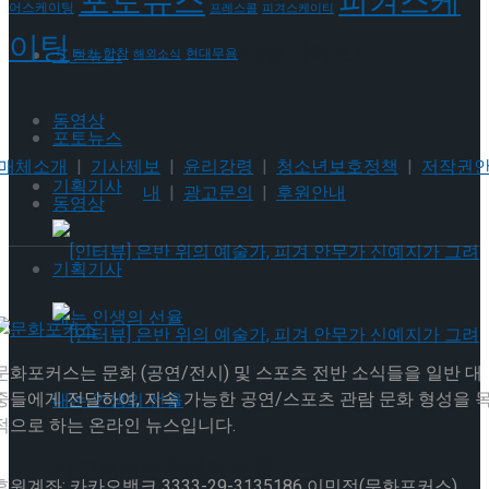
포토뉴스
피겨스케
어스케이팅
프레스콜
피겨스케이티
이팅
나는 특별한 휴가 <동대문 바이브>
포토뉴스
현대무용
합창
하키
해외소식
동영상
포토뉴스
매체소개
|
기사제보
|
윤리강령
|
청소년보호정책
|
저작권
기획기사
내
|
광고문의
|
후원안내
동영상
기획기사
문화포커스는 문화 (공연/전시) 및 스포츠 전반 소식들을 일반 대
중들에게 전달하여, 지속 가능한 공연/스포츠 관람 문화 형성을 
[인터뷰] 은반 위의 예술가, 피겨 안무가 신예지
적으로 하는 온라인 뉴스입니다.
가 그려내는 인생의 선율
[인터뷰] 은반 위의 예술가, 피겨 안무가 신예지
후원계좌: 카카오뱅크 3333-29-3135186 이민정(문화포커스)