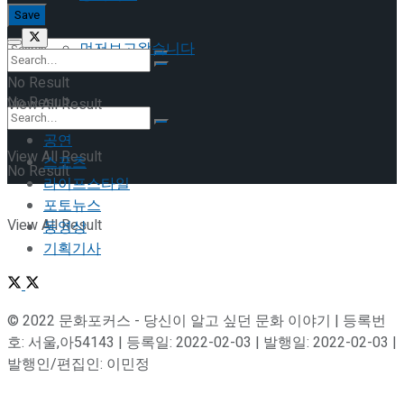
먼저보고왔습니다
No Result
No Result
View All Result
공연
View All Result
스포츠
No Result
라이프스타일
포토뉴스
View All Result
동영상
기획기사
© 2022 문화포커스 - 당신이 알고 싶던 문화 이야기 | 등록번
호: 서울,아54143 | 등록일: 2022-02-03 | 발행일: 2022-02-03 |
발행인/편집인: 이민정