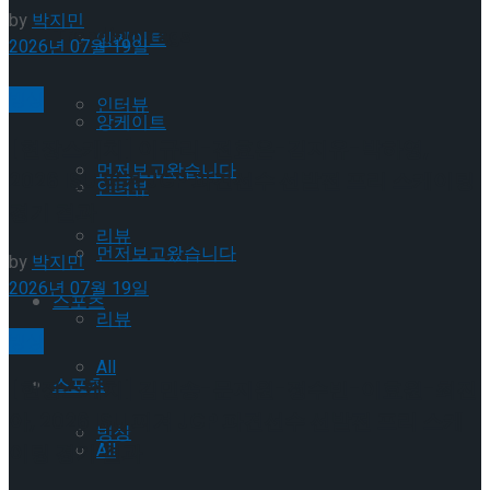
by
박지민
Trending Tags
앙케이트
2026년 07월 19일
빙상
인터뷰
앙케이트
[현장스케치] 이규리-전효은-김지유-박하영,
먼저보고왔습니다
2026 ISU 피겨 JGP 파견선수 선발전 프리 스케이팅
인터뷰
경기 결과
리뷰
먼저보고왔습니다
by
박지민
2026년 07월 19일
스포츠
리뷰
빙상
All
스포츠
[현장스케치] 김민송-문지원-정수빈-이효원-최진
아, 2026 ISU 피겨 JGP 파견선수 선발전 프리 스케
빙상
All
이팅 경기 결과