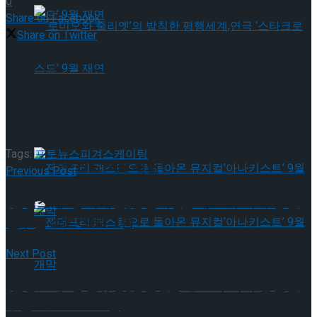
0
Share on Facebook
Share on Twitter
‘로미오와 줄리엣’의 발칙한 평행세계,연극 ‘스
4월 8일 전주화산체육빙상장에서 열린 제65회 전국남녀 피겨
스케이팅 종별선수권대회에서 이혜빈(정신여중)이 쇼트 프로
타크로스드’ 9월 재연
‘로미오와 줄리엣’의 발칙한 평행세계,연극 ‘스
그램 연기를 펼치고 있다.
Tags:
포토뉴스
피겨스케이팅
타크로스드’ 9월 재연
Previous Post
[현장스케치] 이혜빈(정신여중), 제65회 피겨 종별
선수권 쇼트 프로그램
Next Post
젠더프리 캐스팅으로 돌아온 뮤지컬’아나키스
[현장스케치] 김유성(평촌중), 제65회 피겨 종별선
수권 쇼트 프로그램
트’ 9월 개막