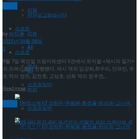
뮤지컬
리뷰
먼저보고왔습니다
[현장스케치] ‘제시의 일기’ 화이팅!
스포츠
리뷰
by
이지윤
2023년 09월 08일
All
0
스포츠
9월 7일 목요일 드림아트센터 3관에서 뮤지컬 <제시의 일기>
빙상
의 프레스콜이 진행됐다. 제시 역의 임강희,최우리, 안유진, 우
All
조 역의 정진, 김찬호, 고상호, 선화 역의 정우연,...
스포츠일반
Details
Read more
빙상
뮤지컬
스포츠일반
[현장스케치] 고상호-임찬민-최우리, 고향 땅을 다
시 밟은 세 사람