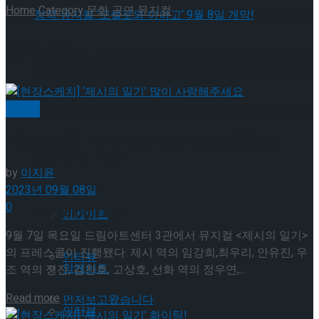
Home
Category
문화
공연
뮤지컬
셰익스피어의 ‘오셀로’, 록뮤지컬로 새롭게 탄생
뮤지컬
하다.창작 뮤지컬 ‘오셀로와 이아고’ 9월 8일 개
셰익스피어의 ‘오셀로’, 록뮤지컬로 새롭게 탄생
막!
뮤지컬
하다.창작 뮤지컬 ‘오셀로와 이아고’ 9월 8일 개
[현장스케치] ‘제시의 일기’ 많이 사랑해주세요
막!
Trending Tags
by
이지윤
2023년 09월 08일
0
Trending Tags
앙케이트
9월 7일 목요일 드림아트센터 3관에서 뮤지컬 <제시의 일기>
의 프레스콜이 진행됐다. 제시 역의 임강희,최우리, 안유진, 우
인터뷰
앙케이트
조 역의 정진, 김찬호, 고상호, 선화 역의 정우연,...
Details
Read more
먼저보고왔습니다
인터뷰