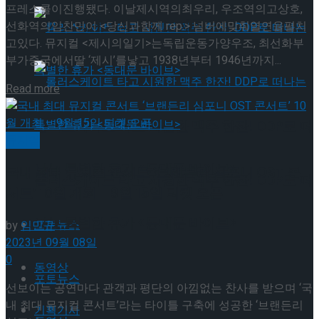
프레스콜이진행됐다. 이날제시역의최우리, 우조역의고상호,
뮤지컬 배우와의 콜라보 제품 판매
선화역의임찬민이 <당신과함께 rep.> 넘버에맞춰열연을펼치
고있다. 뮤지컬 <제시의일기>는독립운동가양우조, 최선화부
부가중국에서딸 ‘제시’를낳고 1938년부터 1946년까지...
Details
Read more
롤러스케이트 타고 시원한 맥주 한잔! DDP로 떠
뮤지컬
나는 특별한 휴가 <동대문 바이브>
국내 최대 뮤지컬 콘서트 ‘브랜든리 심포니 OST 콘
롤러스케이트 타고 시원한 맥주 한잔! DDP로 떠
서트’ 10월 개최 – 9월 15일 티켓 오픈
나는 특별한 휴가 <동대문 바이브>
포토뉴스
by
임민규
2023년 09월 08일
0
동영상
포토뉴스
선보이는 공연마다 관객과 평단의 아낌없는 찬사를 받으며 ‘국
내 최대 뮤지컬 콘서트’라는 타이틀 구축에 성공한 ‘브랜든리
기획기사