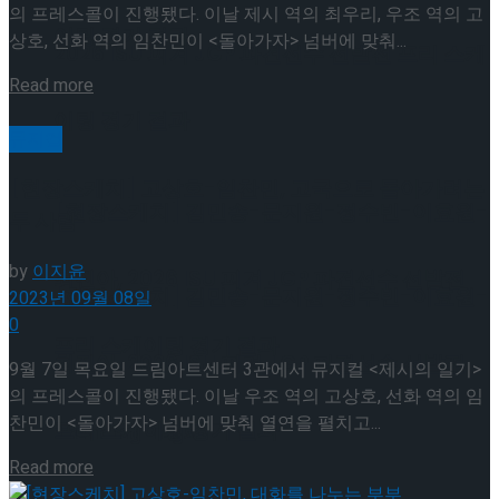
의 프레스콜이 진행됐다. 이날 제시 역의 최우리, 우조 역의 고
이팅 경기 결과
상호, 선화 역의 임찬민이 <돌아가자> 넘버에 맞춰...
2026 ISU 피겨 JGP 파견선수 선발전 프리 스케
Details
Read more
이팅 경기 결과
뮤지컬
[현장스케치] 고상호-임찬민, 고국으로 돌아가려는
[현장스케치] 김민송-문지원-정수빈-이효원-
두 사람
by
이지윤
최진아, 2026 ISU 피겨 JGP 파견선수 선발전
[현장스케치] 김민송-문지원-정수빈-이효원-
2023년 09월 08일
0
프리 스케이팅 경기 결과
최진아, 2026 ISU 피겨 JGP 파견선수 선발전
9월 7일 목요일 드림아트센터 3관에서 뮤지컬 <제시의 일기>
의 프레스콜이 진행됐다. 이날 우조 역의 고상호, 선화 역의 임
찬민이 <돌아가자> 넘버에 맞춰 열연을 펼치고...
프리 스케이팅 경기 결과
Trending Tags
Details
Read more