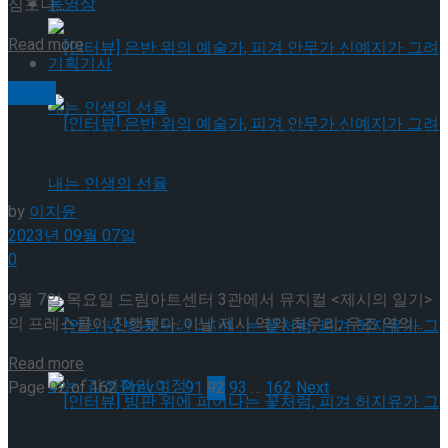
동영상
심포니...
Details
Read more
기획기사
뮤지컬
[현장스케치] 최우리-고상호-임찬민, 헤어지는 세
가족
[인터뷰] 은반 위의 예술가, 피겨 안무가 신예지
by
이지윤
2023년 09월 07일
가 그려내는 인생의 선율
0
[인터뷰] 은반 위의 예술가, 피겨 안무가 신예지
9월 7일 목요일 드림아트센터 3관에서 뮤지컬 <제시의 일기>
가 그려내는 인생의 선율
의 프레스콜이 진행됐다. 이날 제시 역의 최우리, 우조 역의...
Details
Read more
Page 92 of 162
Prev
1
…
91
92
93
…
162
Next
이주의 인기뉴스