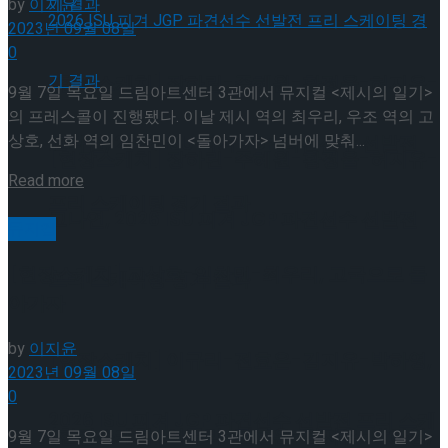
by
이지윤
2023년 09월 08일
0
[현장스케치] 장하린-주혜원-황정율-허지유-
9월 7일 목요일 드림아트센터 3관에서 뮤지컬 <제시의 일기>
의 프레스콜이 진행됐다. 이날 제시 역의 최우리, 우조 역의 고
상호, 선화 역의 임찬민이 <돌아가자> 넘버에 맞춰...
고나연, 2026 ISU 피겨 JGP 파견선수 선발전
[현장스케치] 장하린-주혜원-황정율-허지유-
Details
Read more
프리 스케이팅 경기 결과
고나연, 2026 ISU 피겨 JGP 파견선수 선발전
뮤지컬
[현장스케치] 고상호-임찬민-최우리, 고국으로 돌
프리 스케이팅 경기 결과
아가자
by
이지윤
[현장스케치] 이규리-전효은-김지유-박하영,
2023년 09월 08일
0
2026 ISU 피겨 JGP 파견선수 선발전 프리 스케
[현장스케치] 이규리-전효은-김지유-박하영,
9월 7일 목요일 드림아트센터 3관에서 뮤지컬 <제시의 일기>