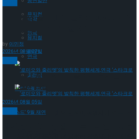
공연일반
뮤지컬
뮤지컬
‘로미오와 줄리엣’의 발칙한 평행세계,연
국악
극 ‘스타크로스드’ 9월 재연
연극
뮤지컬
by
이민정
2026년 08월 07일
클래식
연극
뮤지컬
젠더프리 캐스팅으로 돌아온 뮤지컬’아
클래식
나키스트’ 9월 개막
2026년 08월 05일
뮤지컬
‘로미오와 줄리엣’의 발칙한 평행세계,연극 ‘스
셰익스피어의 ‘오셀로’, 록뮤지컬로 새롭
타크로스드’ 9월 재연
게 탄생하다.창작 뮤지컬 ‘오셀로와 이아
‘로미오와 줄리엣’의 발칙한 평행세계,연극 ‘스