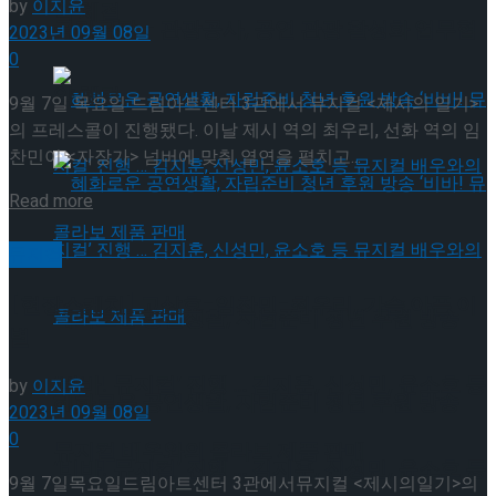
by
이지윤
약 체결
국립극장 – 관광공사, 공연 관광 활성화 업무협
2023년 09월 08일
0
약 체결
9월 7일 목요일 드림아트센터 3관에서 뮤지컬 <제시의 일기>
의 프레스콜이 진행됐다. 이날 제시 역의 최우리, 선화 역의 임
찬민이 <자장가> 넘버에 맞춰 열연을 펼치고...
Details
Read more
뮤지컬
[현장스케치] 고상호-임찬민-최우리, 가슴 아픈 이
혜화로운 공연생활, 자립준비 청년 후원 방송
별
‘비바! 뮤지컬’ 진행 … 김지훈, 신성민, 윤소호 등
by
이지윤
혜화로운 공연생활, 자립준비 청년 후원 방송
2023년 09월 08일
0
뮤지컬 배우와의 콜라보 제품 판매
‘비바! 뮤지컬’ 진행 … 김지훈, 신성민, 윤소호 등
9월 7일목요일드림아트센터 3관에서뮤지컬 <제시의일기>의