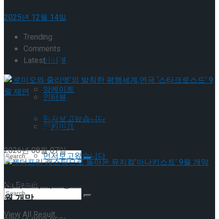
2025년 12월 14일
이호원
Trending Tags
Trending
Comments
Trending Tags
인터뷰
Latest
앙케이트
인터뷰
‘로미오와 줄리엣’의 발칙한 평행세계,연극 ‘스타크
먼저보고왔습니다
앙케이트
로스드’ 9월 재연
2026년 08월 07일
먼저보고왔습니다
젠더프리 캐스팅으로 돌아온 뮤지컬’아나키스트’ 9
No Result
월 개막
View All Result