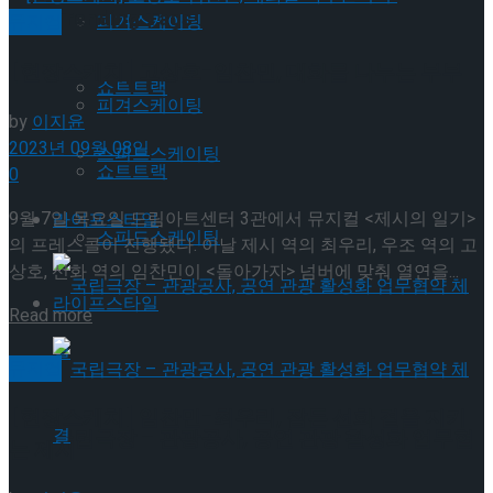
Trending Tags
피겨스케이팅
뮤지컬
[현장스케치] 고상호-임찬민, 대화를 나누는 부부
쇼트트랙
피겨스케이팅
by
이지윤
2023년 09월 08일
스피드스케이팅
쇼트트랙
0
9월 7일 목요일 드림아트센터 3관에서 뮤지컬 <제시의 일기>
라이프스타일
스피드스케이팅
의 프레스콜이 진행됐다. 이날 제시 역의 최우리, 우조 역의 고
상호, 선화 역의 임찬민이 <돌아가자> 넘버에 맞춰 열연을...
라이프스타일
Details
Read more
뮤지컬
[현장스케치] 임찬민-최우리, 잠든 선화 곁을 지키
국립극장 – 관광공사, 공연 관광 활성화 업무협
는 제시