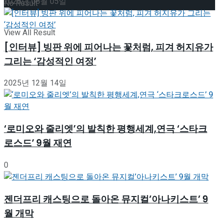
2026년 08월 05일
No Result
View All Result
[인터뷰] 빙판 위에 피어나는 꽃처럼, 피겨 허지유가
그리는 ‘감성적인 여정’
2025년 12월 14일
‘로미오와 줄리엣’의 발칙한 평행세계,연극 ‘스타크
로스드’ 9월 재연
0
젠더프리 캐스팅으로 돌아온 뮤지컬’아나키스트’ 9
월 개막