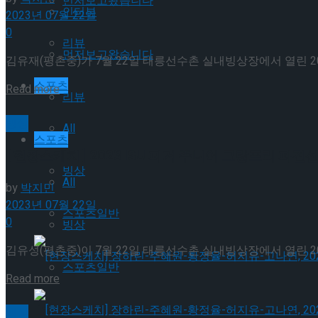
먼저보고왔습니다
인터뷰
2023년 07월 22일
0
리뷰
먼저보고왔습니다
김유재(평촌중)가 7월 22일 태릉선수촌 실내빙상장에서 열린 2023 I
스포츠
Details
Read more
리뷰
빙상
All
스포츠
[현장스케치] 2023 ISU 피겨 주니어 그랑프리 파견
빙상
All
by
박지민
2023년 07월 22일
스포츠일반
0
빙상
김유성(평촌중)이 7월 22일 태릉선수촌 실내빙상장에서 열린 2023
스포츠일반
Details
Read more
[현장스케치] 장하린-주혜원-황정율-허지유-고나연
빙상