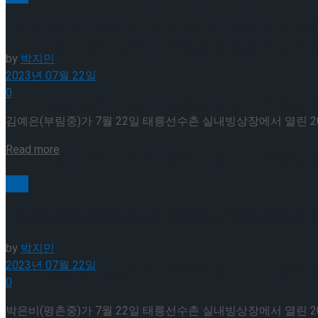
[현장스케치] 2023 ISU 피겨 주니어 그랑프리 파견선
[현장스케치] 장하린-주혜원-황정율-허지유-고나연
by
박지민
2023년 07월 22일
0
[현장스케치] 이규리-전효은-김지유-박하영, 202
김예은(부림중)가 7월 22일 태릉선수촌 실내빙상장에서 열린 2023 I
Details
Read more
[현장스케치] 이규리-전효은-김지유-박하영, 202
빙상
[현장스케치] 2023 ISU 피겨 주니어 그랑리 파견선
[현장스케치] 김민송-문지원-정수빈-이효원-최진아
by
박지민
2023년 07월 22일
[현장스케치] 김민송-문지원-정수빈-이효원-최진아
Trending Tags
0
박은비(평촌중)가 7월 22일 태릉선수촌 실내빙상장에서 열린 2023