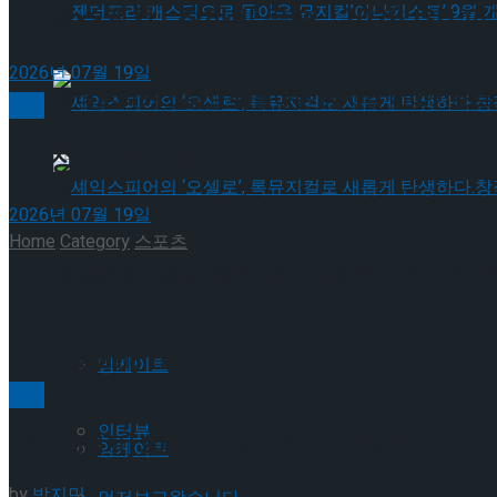
젠더프리 캐스팅으로 돌아온 뮤지컬’아나키스트’
[현장스케치] 최하빈 우승… 2026 ISU
2026년 07월 19일
젠더프리 캐스팅으로 돌아온 뮤지컬’아나키스트’
빙상
[현장스케치] 주니어 아이스댄스 유레이나-
셰익스피어의 ‘오셀로’, 록뮤지컬로 새롭게 탄생하
2026년 07월 19일
Home
Category
스포츠
셰익스피어의 ‘오셀로’, 록뮤지컬로 새롭게 탄생하
Trending Tags
스포츠
Trending Tags
앙케이트
빙상
인터뷰
[현장스케치] 2023 ISU 피겨 주니어 그랑프리 파
앙케이트
by
박지민