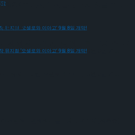
 9월 개막
 피겨 JGP 파견선수 선발전 남자 싱글 프리 
 9월 개막
챈 핸릭, 박인경-송 앤드류, 국제 주니어
다.창작 뮤지컬 ‘오셀로와 이아고’ 9월 8일 개막!
다.창작 뮤지컬 ‘오셀로와 이아고’ 9월 8일 개막!
견선수 선발전 – 열정적인 플라멩고, 김유재(평촌중)