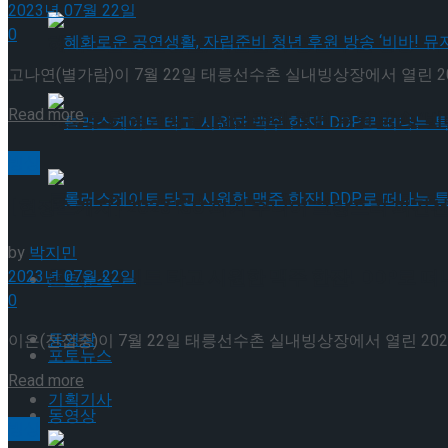
2023년 07월 22일
0
혜화로운 공연생활, 자립준비 청년 후원 방송 ‘비바
고나연(별가람)이 7월 22일 태릉선수촌 실내빙상장에서 열린 2023 
Details
Read more
혜화로운 공연생활, 자립준비 청년 후원 방송 ‘비바
빙상
롤러스케이트 타고 시원한 맥주 한잔! DDP로 떠
[현장스케치] 2023 ISU 피겨 주니어 그랑프리 파견
by
박지민
롤러스케이트 타고 시원한 맥주 한잔! DDP로 떠
2023년 07월 22일
포토뉴스
0
동영상
이은(진접중)이 7월 22일 태릉선수촌 실내빙상장에서 열린 2023 
포토뉴스
Details
Read more
기획기사
동영상
빙상