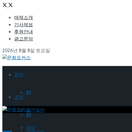
매체소개
기사제보
후원안내
광고문의
2026년 8월 8일 토요일
공연
All
공연
공연일반
All
국악