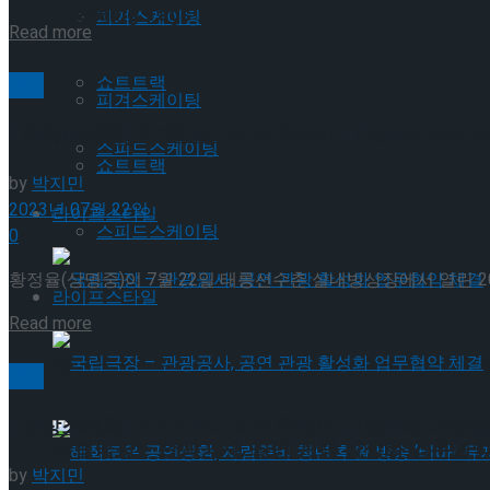
Trending Tags
피겨스케이팅
Details
Read more
쇼트트랙
빙상
피겨스케이팅
[현장스케치] 2023 ISU 피겨 주니어 그랑프리 파
스피드스케이팅
쇼트트랙
by
박지민
2023년 07월 22일
라이프스타일
스피드스케이팅
0
황정율(상명중)이 7월 22일 태릉선수촌 실내빙상장에서 열린 20
라이프스타일
Details
Read more
국립극장 – 관광공사, 공연 관광 활성화 업무협약
빙상
[현장스케치] 2023 ISU 피겨 주니어 그랑프리 파
국립극장 – 관광공사, 공연 관광 활성화 업무협약
by
박지민