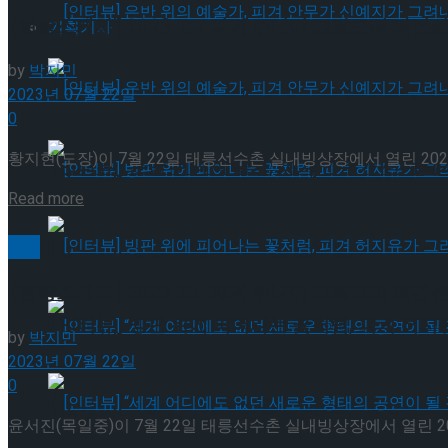
[현장스케치] 2023 ISU 피겨 주니어 그랑프리 파견선수
기획기사
by
박지민
[인터뷰] 은반 위의 예술가, 피겨 안무가 신예지
2023년 07월 22일
0
황지현(도장)이 7월 22일 태릉선수촌 실내빙상장에서 열린 2023
[인터뷰] 은반 위의 예술가, 피겨 안무가 신예지
Details
Read more
[인터뷰] 빙판 위에 피어나는 꽃처럼, 피겨 허지
빙상
[현장스케치] 2023 ISU 피겨 주니어 그랑프리 파견
[인터뷰] 빙판 위에 피어나는 꽃처럼, 피겨 허지
by
박지민
2023년 07월 22일
0
[인터뷰] “세계 어디에도 없던 새로운 형태의 공연이 
윤서진(목일중)이 7월 22일 태릉선수촌 실내빙상장에서 열린 2023