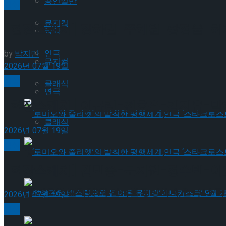
공연일반
빙상
뮤지컬
[현장스케치] 장하린-주혜원-황정율-허지유
국악
연극
by
박지민
뮤지컬
2026년 07월 19일
빙상
클래식
연극
[현장스케치] 이규리-전효은-김지유-박하영,
클래식
2026년 07월 19일
빙상
‘로미오와 줄리엣’의 발칙한 평행세계,연극 ‘스타
[현장스케치] 김민송-문지원-정수빈-이효원
‘로미오와 줄리엣’의 발칙한 평행세계,연극 ‘스타
2026년 07월 19일
빙상